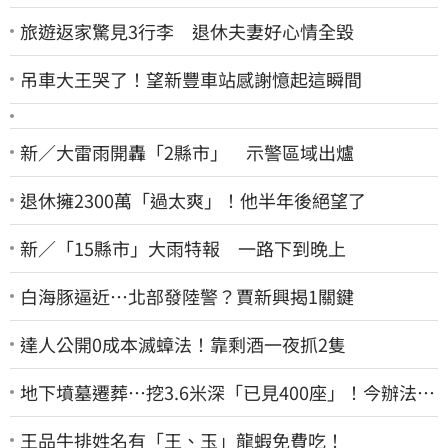
旅遊返家驚見3行李 退休夫妻好心情全毀
吊車大王哭了！望新豐車站感謝憶起這瞬間
新／大雷雨開轟「2縣市」 示警區域出爐
退休擁2300萬「過太爽」！他半年後絕望了
新／「15縣市」大雨特報 一路下到晚上
白海豚逼近…北部發陸警？賈新興揭1關鍵
達人公開0成本滅蟑法！靠剩酒一夜抓2隻
地下墳墓遷葬…挖3.6米深「已見400座」！今辦法會
安撫祖先
王品牛排姓名有「王、玉」龍蝦免費吃！