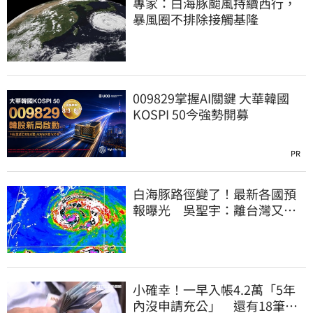
專家：白海豚颱風持續西行，
暴風圈不排除接觸基隆
009829掌握AI關鍵 大華韓國
KOSPI 50今強勢開募
PR
白海豚路徑變了！最新各國預
報曝光 吳聖宇：離台灣又更
近一點
小確幸！一早入帳4.2萬「5年
內沒申請充公」 還有18筆錢