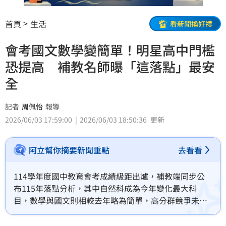
首頁
生活
看新聞換好禮
會考國文數學變簡單！明星高中門檻
恐提高 補教名師曝「這落點」最安
全
記者
周佩怡
報導
2026/06/03 17:59:00
2026/06/03 18:50:36
更新
阿立幫你摘要新聞重點
去看看
114學年度國中教育會考成績級距出爐，補教端同步公
布115年落點分析，其中自然科成為今年變化最大科
目，數學與國文則相較去年略為簡單，高分群競爭未見
降溫，大臺北與桃竹苗多所明星高中錄取門檻仍維持高
檔，部分學校甚至出現分數微幅上揚。