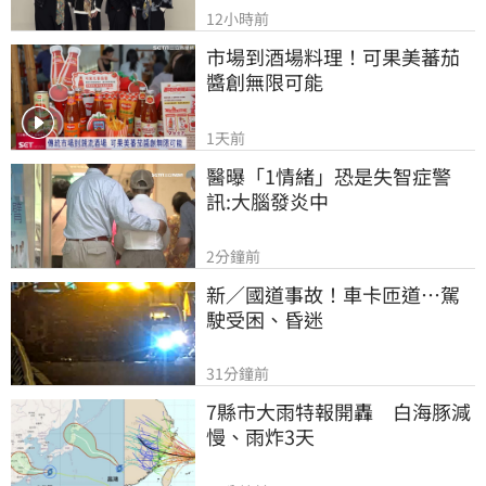
12小時前
市場到酒場料理！可果美蕃茄
醬創無限可能
1天前
醫曝「1情緒」恐是失智症警
訊:大腦發炎中
2分鐘前
新／國道事故！車卡匝道…駕
駛受困、昏迷
31分鐘前
7縣市大雨特報開轟　白海豚減
慢、雨炸3天