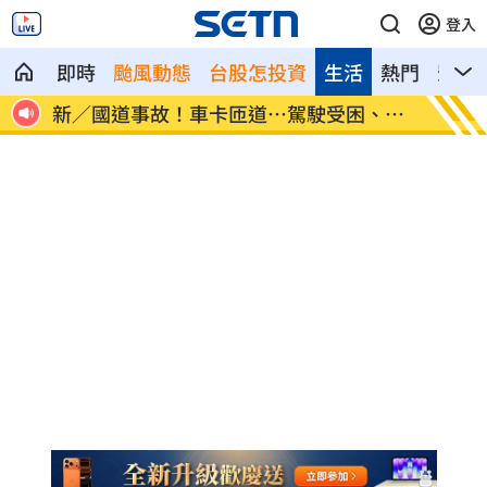
登入
即時
颱風動態
台股怎投資
生活
熱門
影音
物」
新／國道事故！車卡匝道…駕駛受困、昏
7縣市
迷
天