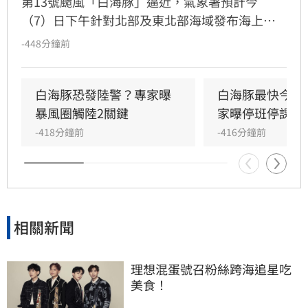
第13號颱風「白海豚」逼近，氣象署預計今
（7）日下午針對北部及東北部海域發布海上警
報。受外圍環流影響，明（8）日起至10日上半
-448分鐘前
天為影響最劇烈時段，北部及中南部山區恐出現
豪雨等級以上降雨。氣象專家提醒，8日傍晚暴
風圈將觸及警戒線，各地風浪明顯增強。專家吳
白海豚恐發陸警？專家曝
白海豚最快今發
德榮與林得恩示警，隨颱風北轉與移動路徑變
暴風圈觸陸2關鍵
家曝停班停課機
化，北部與中南部需嚴防劇烈天氣，東半部則有
-418分鐘前
-416分鐘前
極端高溫風險。隨後轉為西南風影響，下週一至
週三西南部仍有局部大雨，請民眾持續關注最新
氣象資訊，提前做好防颱準備以保安全。
相關新聞
理想混蛋號召粉絲跨海追星吃
美食！