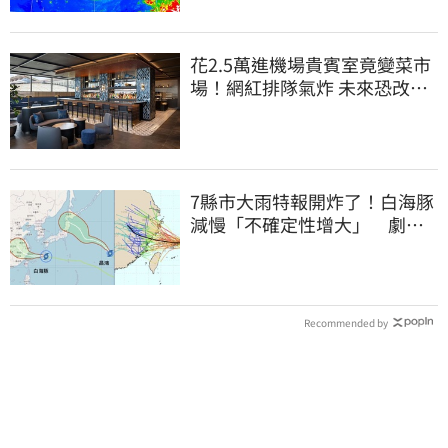
花2.5萬進機場貴賓室竟變菜市
場！網紅排隊氣炸 未來恐改動
態收費
7縣市大雨特報開炸了！白海豚
減慢「不確定性增大」 劇烈
降雨狂轟3天
Recommended by