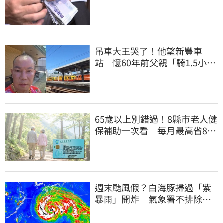
連發到8月底
吊車大王哭了！他望新豐車
站 憶60年前父親「騎1.5小時
單車載他圓夢」
65歲以上別錯過！8縣市老人健
保補助一次看 每月最高省826
元
週末颱風假？白海豚掃過「紫
暴雨」開炸 氣象署不排除發
陸警