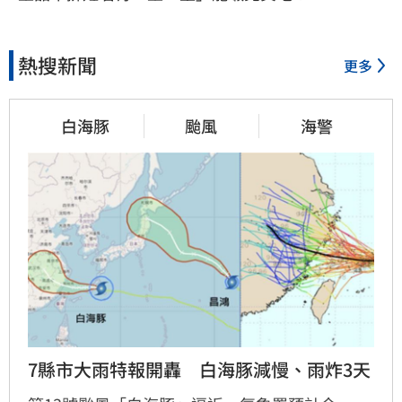
熱搜新聞
更多
白海豚
颱風
海警
7縣市大雨特報開轟　白海豚減慢、雨炸3天