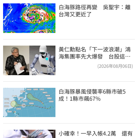
白海豚路徑再變　吳聖宇：離
台灣又更近了
黃仁勳點名「下一波浪潮」鴻
海集團率先大爆發 台股這族
群全面噴出
(2026年08月06日)
白海豚暴風侵襲率6縣市破5
成！1縣市飆67%
小確幸！一早入帳4.2萬　還有