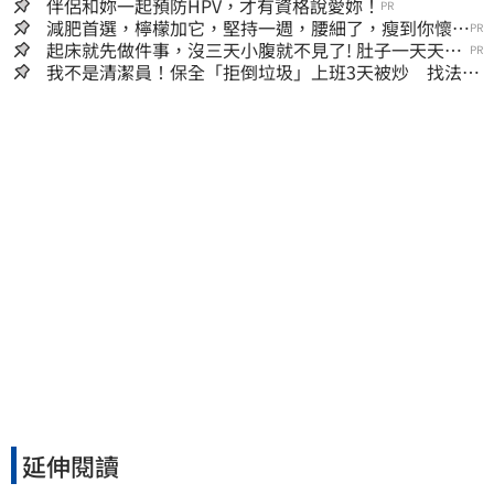
伴侶和妳一起預防HPV，才有資格說愛妳！
PR
減肥首選，檸檬加它，堅持一週，腰細了，瘦到你懷疑
PR
人生
起床就先做件事，沒三天小腹就不見了! 肚子一天天變
PR
小！
我不是清潔員！保全「拒倒垃圾」上班3天被炒 找法院
討公道結果出爐
延伸閱讀