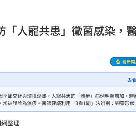
鍵
06:08
07
防「人寵共患」黴菌感染，
機率
06:06
05
命
06:04
看新聞
曝光
06:00
去
因季節交替與環境溼熱，人寵共患的「體癬」病例明顯增加。體
身分
05:50
，常被誤診為濕疹。醫師建議利用「3看1問」法辨別：觀察形狀
於完成2至4週療程，切忌自行亂塗藥膏或提早停藥，以免引發抗
05:48
，並定期為毛小孩健檢，才能享受健康的人寵生活。
聞網整理
！
05:45