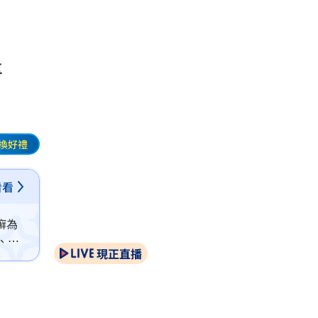
醫
換好禮
看看
癬為
、擴
現正直播
藥