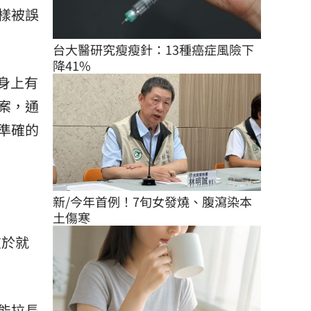
樣被誤
台大醫研究瘦瘦針：13種癌症風險下
降41%
身上有
案，通
準確的
新/今年首例！7旬女發燒、腹瀉染本
土傷寒
在於就
能拉長