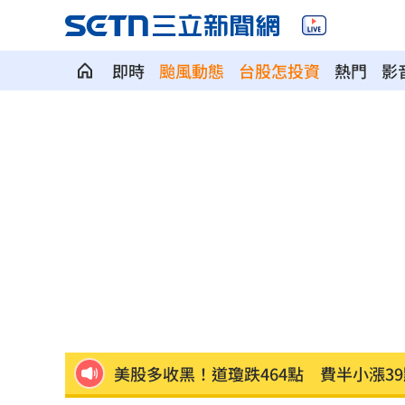
即時
颱風動態
台股怎投資
熱門
影
王凱靈堂照惹淚 竟是「送媽媽的禮物
新／國道事故！車卡匝道…駕駛受困、
7縣市大雨特報開轟 白海豚減慢、雨炸
國道傳嚴重事故！2車碰撞「撇頭」3人
盤前／台指夜盤彈285點 台股拚延續反
美股多收黑！道瓊跌464點 費半小漲39
今迎立秋！「5星座、5生肖」財運旺到