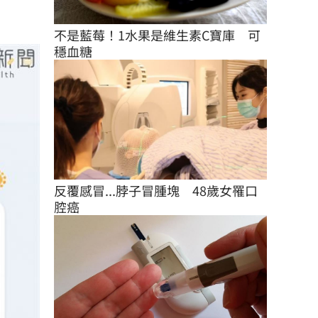
不是藍莓！1水果是維生素C寶庫　可
穩血糖
反覆感冒...脖子冒腫塊　48歲女罹口
腔癌