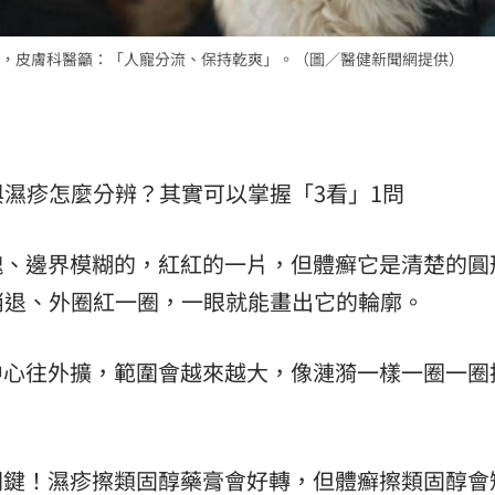
，皮膚科醫籲：「人寵分流、保持乾爽」。（圖／醫健新聞網提供）
濕疹怎麼分辨？其實可以掌握「3看」1問
塊、邊界模糊的，紅紅的一片，但體癬它是清楚的圓
消退、外圈紅一圈，一眼就能畫出它的輪廓。
中心往外擴，範圍會越來越大，像漣漪一樣一圈一圈
關鍵！濕疹擦類固醇藥膏會好轉，但體癬擦類固醇會