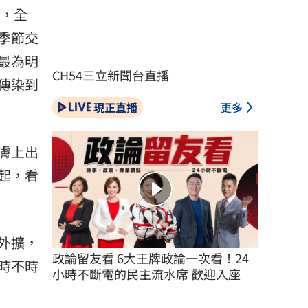
倍，全
季節交
最為明
CH54三立新聞台直播
傳染到
現正直播
更多
膚上出
起，看
外擴，
政論留友看 6大王牌政論一次看！24
時不時
小時不斷電的民主流水席 歡迎入座