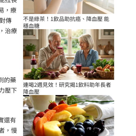
易，療
不是綠茶！1飲品助抗癌、降血壓 能
對傳
穩血糖
，治療
到的藥
連喝2週見效！研究揭1飲料助年長者
力壓下
降血壓
實還有
者，慢