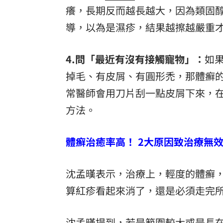
癢，長期反而越長越大，因為類固
導，以為是濕疹，結果越擦越嚴重
4.問「最近有沒有接觸寵物」：
如
掉毛、有皮屑、有圓形禿，那體癬
常醫師會用刀片刮一點皮屑下來，
方法。
體癬治癒率高！ 2大原因致治療無
沈孟暵表示，治療上，輕度的體癬，
算紅疹看起來消了，還是必須走完
沈孟暵提到，若是範圍較大或是長