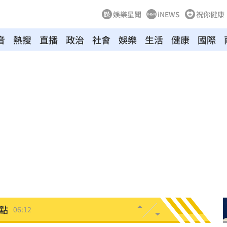
娛樂星聞
iNEWS
祝你健康
音
熱搜
直播
政治
社會
娛樂
生活
健康
國際
」
06:41
昏迷
06:39
3天
06:38
送醫
06:24
彈
06:21
點
06:12
爆
06:10