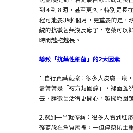
到 4 到 8 週，甚至更久，特別
程可能要3到6個月，更重要的是，
統的抗黴菌藥沒反應了，吃藥可以
時間越拖越長。
導致「抗藥性細菌」的2大因素
1.自行買藥亂擦：很多人皮膚一癢
膏常常是「複方類固醇」，裡面雖
去，讓黴菌活得更開心，越擦範圍
2.擦到一半就停藥：很多人看到紅
殘黨躲在角質層裡，一但停藥捲土