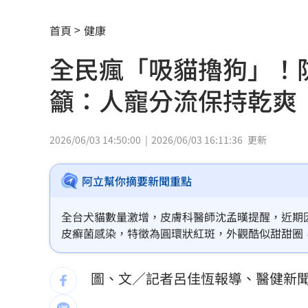
白海豚恐發陸警？專家曝暴風圈觸陸2關
首頁
健康
網紅肥大叔猝逝！網淚：一直覺得怪
06:
全民瘋「吸貓擼狗」！
白海豚最快今發海警！專家曝停班停課
籲：人寵分流保持乾爽
「這10檔」領漲狂飆！海外ETF反攻
06:
19歲男上國道「離奇火燒車」3人急逃保
2026/06/03 14:50:00
2026/06/03 16:11:36
更新
詐慈濟10.6億住豪宅 女律師豪奢生活
阿立幫你摘要新聞重點
避開財務盲點！學會跟家人談錢！
06:00
全台犬貓數量激增，皮膚科醫師沈孟暵提醒，近期
女律師為何騙到慈濟10億？李怡貞驚揭
皮癬菌感染，特徵為圓環狀紅斑，外觀酷似甜甜圈
散方式、對類固醇反應及寵物接觸史。治療關鍵在
淚別高希均！沈春華悲痛揭私下真面目
性。預防感染應保持皮膚乾爽、接觸寵物後勤洗手
圖、文／記者呂佳恆報導、醫健新
外資買超20億元 狂掃這檔近4萬張居冠