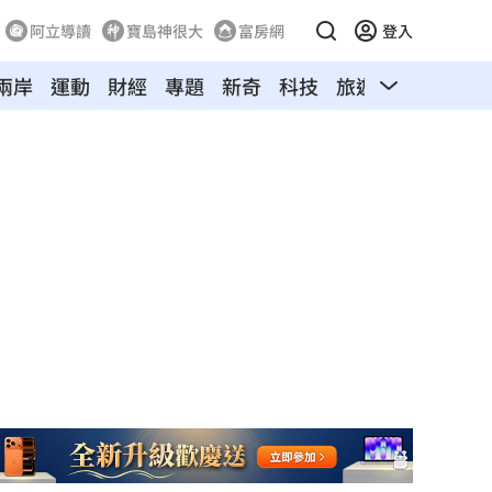
阿立導讀
寶島神很大
富房網
登入
兩岸
運動
財經
專題
新奇
科技
旅遊
汽車
寵物