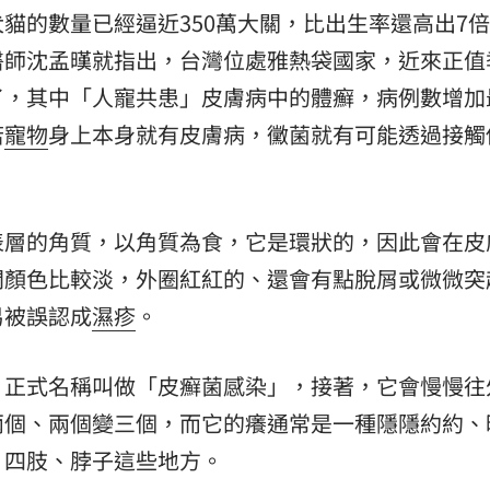
貓的數量已經逼近350萬大關，比出生率還高出7
受阻
05:39
醫師沈孟暵就指出，台灣位處雅熱袋國家，近來正值
35
了，其中「人寵共患」皮膚病中的體癬，病例數增加
張了
05:33
若
寵物
身上本身就有皮膚病，黴菌就有可能透過接觸
表層的角質，以角質為食，它是環狀的，因此會在皮
間顏色比較淡，外圈紅紅的、還會有點脫屑或微微突
易被誤認成
濕疹
。
15
，正式名稱叫做「皮癬菌感染」，接著，它會慢慢往
兩個、兩個變三個，而它的癢通常是一種隱隱約約、
、四肢、脖子這些地方。