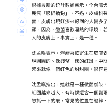
根據最新的統計數據顯示，全台灣犬
北京爆不滿對台軍售 美國防官員訪中
民瘋「吸貓擼狗」，不過，皮膚科
韓股又出事？高盛喊出「新目標價」
05:
替，皮膚出現紅疹來報到的人變多
台北市長投票結果曝 她驚喊：蔣該緊
顯，因為，
黴菌
喜歡溼熱的環境，
人的皮膚上。事實上，是一種。
台灣彩券開獎直播中
20:31
LIVE三立+24小時直播
15:27
沈孟暵表示，體癬喜歡寄生在皮膚
三立iNEWS新聞台線上直播
現圓圓的、像錢幣一樣的紅斑，中
18:00
起來就像一個紅色的甜甜圈，很容
理想混蛋號召粉絲跨海追星吃美食！
18:
沈孟暵指出，這就是一種黴菌感染
紅圈越來越大，有時候還會一個變
想抓一下的癢，常見的位置在軀幹