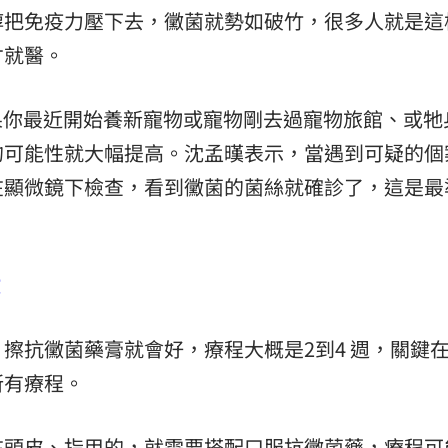
醇把免疫力壓下去，黴菌就勢如破竹，很多人就是這
才就醫。
果你最近開始養新寵物或寵物剛去過寵物旅館、或牠
的可能性就大幅提高。沈孟暵表示，當遇到可疑的個
在顯微鏡下檢查，看到黴菌的菌絲就確診了，這是最
效
擦抗黴菌藥膏就會好，療程大概是2到4 週，關鍵
所有療程。
在頭皮、
指甲
的，就需要搭配口服抗黴菌藥，療程可