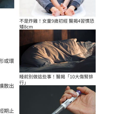
不是炸雞！女童9歲初經 醫揭4習慣恐
矮8cm
形或環
睡前別做這些事！醫揭「10大傷腎排
行」
擴散出
短期止