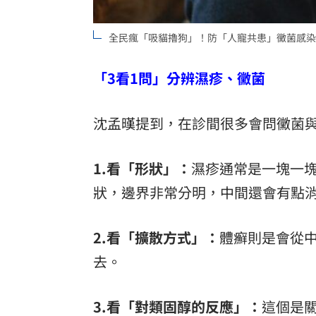
全民瘋「吸貓擼狗」！防「人寵共患」黴菌感染
「3看1問」分辨濕疹、黴菌
沈孟暵提到，在診間很多會問黴菌與
1.看「形狀」：
濕疹通常是一塊一
狀，邊界非常分明，中間還會有點
2.看「擴散方式」：
體癬則是會從
去。
3.看「對
類固醇
的反應」：
這個是