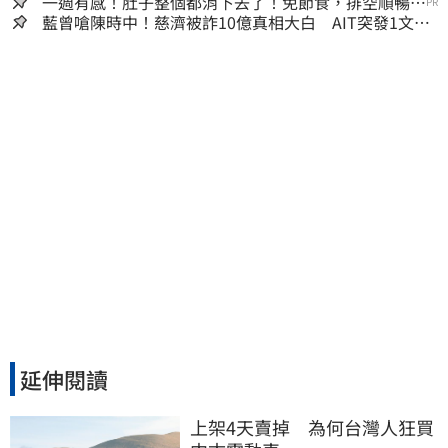
一週有感！肚子整個都消下去了！免節食，排空順暢就
PR
夠
藍曾嗆陳時中！慈濟被詐10億真相大白 AIT突發1文酸
爆…他笑：真的很會
延伸閱讀
上架4天賣掉　為何台灣人狂買