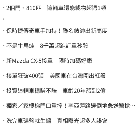
2個門、810匹 這輛車還能載物超過1頓
保時捷傳奇車手加持！聯名錶帥出新高度
不是牛馬蛙 8千萬超跑訂單秒殺
新Mazda CX-5接單 限時加碼好康
接單狂破400張 美國車在台灣開出紅盤
投資這輛車穩賺不賠 車齡20年漲到2億
獨家／家樓梯門口重摔！李亞萍路邊倒地急送醫搶
命 「最新傷況」曝
洗完車碟盤就生鏽 真相曝光超多人誤會