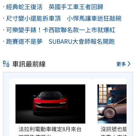
經典蛇王復活 英國手工車王者回歸
尺寸變小還能拆車頂 小悍馬讓車迷狂敲碗
可樂變手錶！卡西歐聯名款一上市就爆紅
跑賽道不是夢 SUBARU大會師報名開跑
車訊最前線
更多
法拉利電動車確定8月來台　
沒訊號也能上