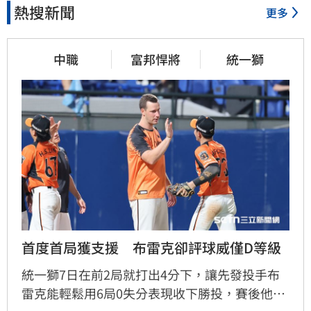
熱搜新聞
更多
中職
富邦悍將
統一獅
首度首局獲支援　布雷克卻評球威僅D等級
統一獅7日在前2局就打出4分下，讓先發投手布
雷克能輕鬆用6局0失分表現收下勝投，賽後他也