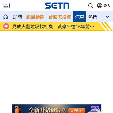
登入
即時
颱風動態
台股怎投資
汽車
熱門
影音
狀況
見放火翻垃圾找相機 黃豪平憶16年前往
中國藉
事