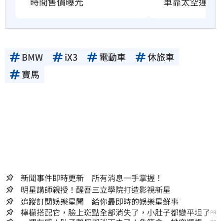
時間售價曝光
車靠太空連線
BMW
iX3
電動車
休旅車
寶馬
新聞事件即時更新 所有消息一手掌握！
明星講師親授！醒吾三立學院打造影視新星
追蹤訂閱娛樂星聞 給你最即時的娛樂星鮮事
檸檬搭配它，臉上斑點全部消失了，小肚子都變平坦了
PR