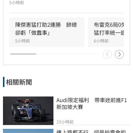
表示今晚投球特別輕鬆，但反而檢討自己的投球
5小時前
內容可能是本季最差一役，球威更是只有C、D等
級。」
陳傑憲猛打助2連勝　餅總
布雷克6局0失
卻虧「做蠢事」
猛打率統一退富
5小時前
6小時前
相關新聞
Audi限定福利　帶車迷前進F1
新加坡大賽
23小時前
連上路都不行　卻是拍賣會的