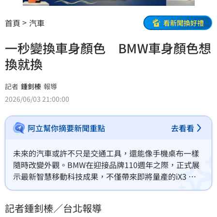
首頁
汽車
看新聞換好禮
一秒變換車身顏色 BMW車身顏色想
換就換
記者
鍾釗榛
報導
2026/06/03 21:00:00
阿立幫你摘要新聞重點
去看看
未來的汽車或許不只是交通工具，還能像手機桌布一樣
隨時改變外觀。BMW在迎接品牌110週年之際，正式展
示最新智慧移動科技成果，不僅帶來即將量產的iX3 
Flow Edition，更首度公開全車包覆彩色電子紙的概念
車，再次刷新外界對汽車設計的想像。
記者鍾釗榛／台北報導