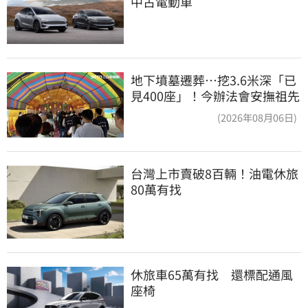
中古電動車
地下墳墓遷葬…挖3.6米深「已
見400座」！今辦法會安撫祖先
(2026年08月06日)
台灣上市賣破8百輛！油電休旅
80萬有找
休旅車65萬有找　還標配通風
座椅