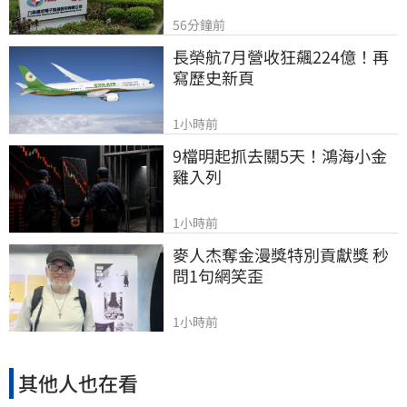
56分鐘前
長榮航7月營收狂飆224億！再
寫歷史新頁
1小時前
9檔明起抓去關5天！鴻海小金
雞入列
1小時前
麥人杰奪金漫獎特別貢獻獎 秒
問1句網笑歪
1小時前
其他人也在看