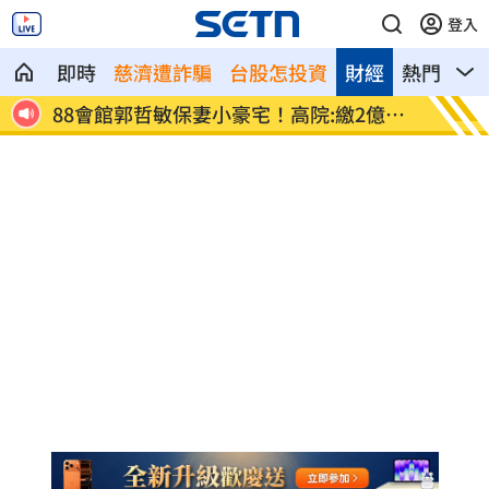
登入
即時
慈濟遭詐騙
台股怎投資
財經
熱門
影
徐巧
88會館郭哲敏保妻小豪宅！高院:繳2億可
石垣牆
撤
放