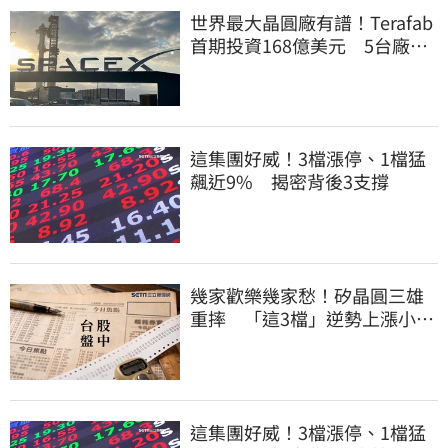
世界最大晶圓廠有譜！Terafab
首期投資168億美元 5台廠或
打進供應鏈
這集團好威！3檔漲停、1檔猛
飆近9% 揭密背後3支撐
幾家歡樂幾家愁！矽晶圓三雄
重摔 「這3檔」逆勢上漲小兵
立大功
這集團好威！3檔漲停、1檔猛