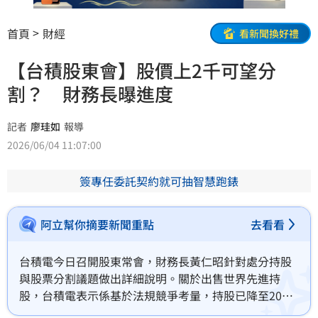
首頁
財經
看新聞換好禮
【台積股東會】股價上2千可望分
割？ 財務長曝進度
記者
廖珪如
報導
2026/06/04 11:07:00
簽專任委託契約就可抽智慧跑錶
阿立幫你摘要新聞重點
去看看
台積電今日召開股東常會，財務長黃仁昭針對處分持股
與股票分割議題做出詳細說明。關於出售世界先進持
股，台積電表示係基於法規競爭考量，持股已降至20%
以下且不再派任董事，未來暫無進一步處分計畫，且雙