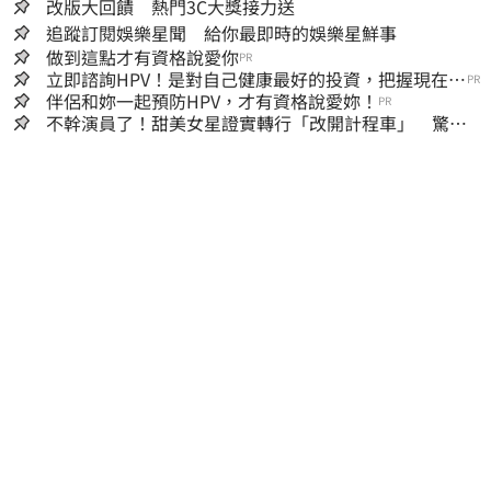
改版大回饋 熱門3C大獎接力送
追蹤訂閱娛樂星聞 給你最即時的娛樂星鮮事
做到這點才有資格說愛你
PR
立即諮詢HPV！是對自己健康最好的投資，把握現在不
PR
嫌晚！
伴侶和妳一起預防HPV，才有資格說愛妳！
PR
不幹演員了！甜美女星證實轉行「改開計程車」 驚人
收入全說了