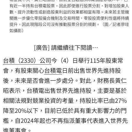
有近一半持有台積電股票，因此即使進行股票分割，對增加股東人
數、提升流動性或創造股東利益的效果都相當有限。未來若主管機
關進一步優化零股撮合機制及交易時間，零股投資便利性還將持續
提升，因此現階段公司沒有推動股票分割的規劃。（圖／記者廖珪
如攝影）
[廣告] 請繼續往下閱讀…
台積（2330）公司
今（4）日舉行115年股東常
會，有股東關心
台積電
日前出售世界先進持股
後，未來是否會進一步處分。對此，財務長
黃仁
昭
表示，台積電出售世界先進持股，主要是基於
相關法規對競業投資的考量，持股比率已由27%
降至20%以下，目前已低於具有重大影響力的門
檻，自2024年起也不再指派董事代表進入世界先
進董事會。