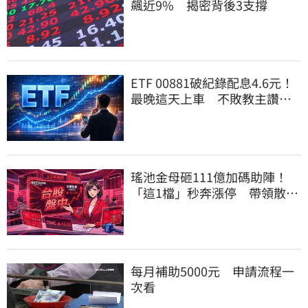
飆近9% 揭密背後3支撐
ETF 00881破紀錄配息4.6元！
最晚這天上車 不敗教主讚：
表現超越0050
瑤池金母砸111億加碼助陣！
「這1檔」秒奔漲停 帶領散熱
雙雄點火
每月補助5000元 申請流程一
次看