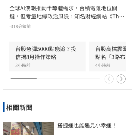
全球AI浪潮推動半導體需求，台積電雖地位關
鍵，但考量地緣政治風險，知名財經網站《The 
Motley Fool》建議投資人可轉向關注具支撐力的
-318分鐘前
半導體設備商。其中，掌握極紫外光微影技術的
艾斯摩爾（ASML）及專注晶片製程關鍵工序的
應用材料（Applied Materials）被列為值得長期
台股急彈5000點能追？投
台股高檔震盪怎
持有的潛力標的。隨著AI產業預計在2030年前保
信揭8月操作策略
點名「3路布局
持強勁成長，這些設備供應商的營收與市場價值
3小時前
4小時前
有望持續攀升。專家提醒，投資市場瞬息萬變，
相關建議僅供參考，投資人應審慎評估潛在風險
並自行承擔決策結果。
相關新聞
搭捷運也能遇見小幸運！