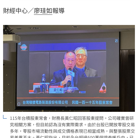
方策略合作關係將持續。針對股東建議股票分割，黃仁
財經中心／
廖珪如
報導
昭指出，目前台股零股交易機制已相當成熟，且全台近
半證券帳戶已持有台積電股票，股票分割對提升流動性
與股東利益效果有限，因此現階段並無分割規劃。
115年台積股東常會，財務長黃仁昭回答股東提問。公司確實曾研
究相關方案，但目前認為沒有實際需求。由於台股已開放零股交易
多年，零股市場流動性與成交價格表現已相當成熟，與整張股票交
易差異不大。黃仁昭指出，目前全台超過500萬個證券帳戶中，已