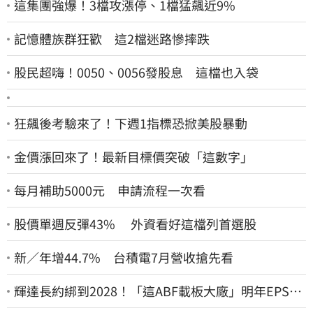
這集團強爆！3檔攻漲停、1檔猛飆近9%
記憶體族群狂歡 這2檔迷路慘摔跌
股民超嗨！0050、0056發股息 這檔也入袋
狂飆後考驗來了！下週1指標恐掀美股暴動
金價漲回來了！最新目標價突破「這數字」
每月補助5000元 申請流程一次看
股價單週反彈43% 外資看好這檔列首選股
新／年增44.7% 台積電7月營收搶先看
輝達長約綁到2028！「這ABF載板大廠」明年EPS上
看22元 目標價至1000元