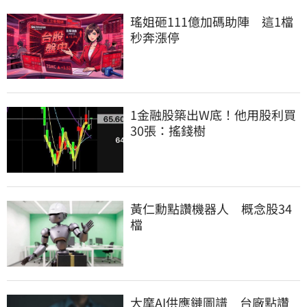
瑤姐砸111億加碼助陣　這1檔
秒奔漲停
1金融股築出W底！他用股利買
30張：搖錢樹
黃仁勳點讚機器人　概念股34
檔
大摩AI供應鏈圖譜　台廠點讚