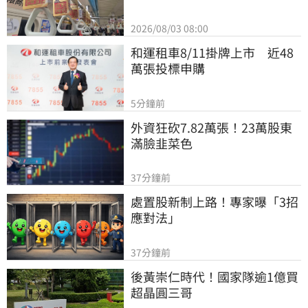
2026/08/03 08:00
和運租車8/11掛牌上市　近48
萬張投標申購
5分鐘前
外資狂砍7.82萬張！23萬股東
滿臉韭菜色
37分鐘前
處置股新制上路！專家曝「3招
應對法」
37分鐘前
後黃崇仁時代！國家隊逾1億買
超晶圓三哥