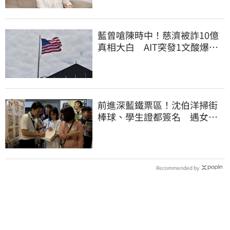
藍曾嗆陳時中！慈濟被詐10億
真相大白 AIT突發1文酸爆…
他笑：真的很會
前進深藍鐵票區！沈伯洋掃街
棒球、學生證都簽名 遇女子
叫囂「吵死了」
Recommended by