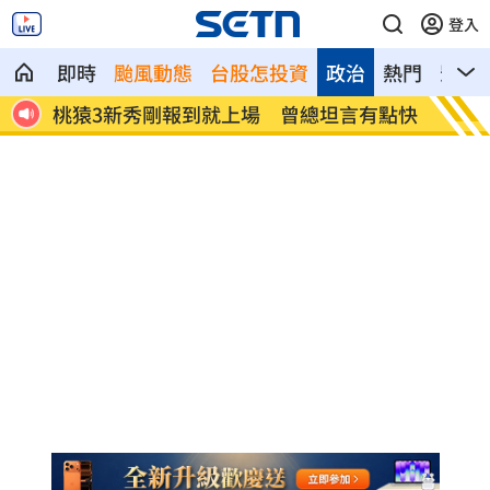
登入
即時
颱風動態
台股怎投資
政治
熱門
影音
腔判
桃猿3新秀剛報到就上場 曾總坦言有點快
憂22
養