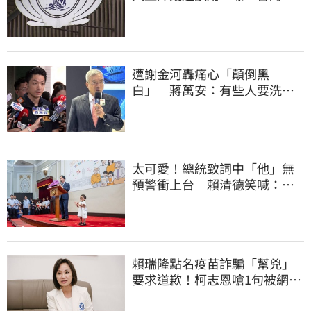
法律」過時百年
遭謝金河轟痛心「顛倒黑
白」 蔣萬安：有些人要洗人
民記憶，但洗不掉的
太可愛！總統致詞中「他」無
預警衝上台 賴清德笑喊：卸
任再交棒給你
賴瑞隆點名疫苗詐騙「幫兇」
要求道歉！柯志恩嗆1句被網罵
爆