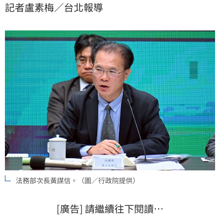
記者盧素梅／台北報導
他罪的衡平性和比例原則，「但提升的方向不變」；行
政院政務委員林明鑫表示，相關修法應該這個月就會送
到立法院。
法務部次長黃謀信。（圖／行政院提供）
[廣告] 請繼續往下閱讀…