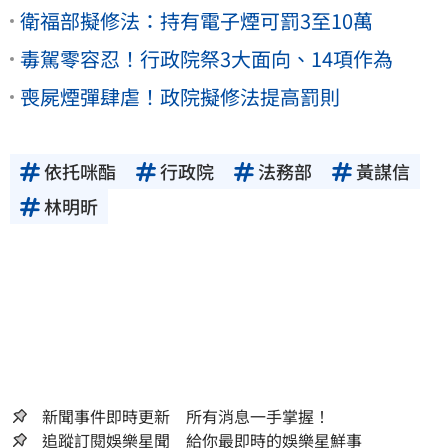
衛福部擬修法：持有電子煙可罰3至10萬
毒駕零容忍！行政院祭3大面向、14項作為
喪屍煙彈肆虐！政院擬修法提高罰則
依托咪酯
行政院
法務部
黃謀信
林明昕
新聞事件即時更新 所有消息一手掌握！
追蹤訂閱娛樂星聞 給你最即時的娛樂星鮮事