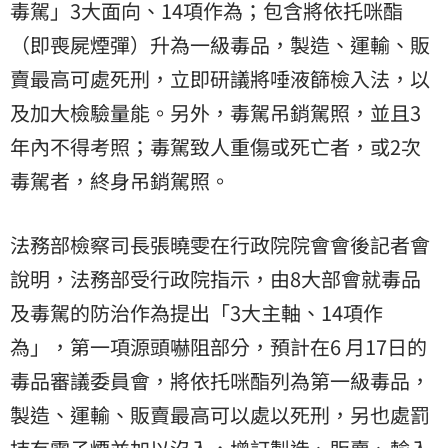
毒駕」3大面向、14項作為；包含將依托咪酯
（即喪屍煙彈）升為一級毒品，製造、運輸、販
賣最高可處死刑，立即研議將唾液篩檢入法，以
及加大檢驗量能。另外，毒駕吊銷駕照，並且3
年內不得考照；毒駕致人重傷或死亡者，或2次
毒駕者，終身吊銷駕照。
法務部檢察司長張曉雯在行政院院會會後記者會
說明，法務部受行政院指示，由8大部會就毒品
及毒駕的防治作為提出「3大主軸、14項作
為」，第一項源頭嚇阻部分，預計在6 月17日的
毒品審議委員會，將依托咪酯列為第一級毒品，
製造、運輸、販賣最高可以處以死刑，另也處罰