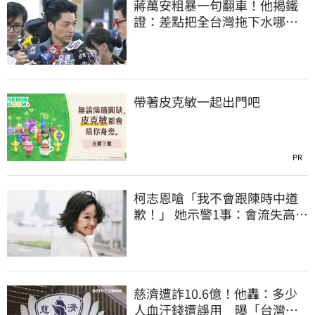
蔣萬安粗暴一句翻車！他揭鐵
證：差點把全台灣拖下水哪時
道歉
帶著皮克敏一起出門吧
PR
柯志恩嗆「我不會跟陳時中道
歉！」 她示警1事：會流失高雄
選票
慈濟遭詐10.6億！他轟：多少
人血汗錢遭誤用 曝「台灣這