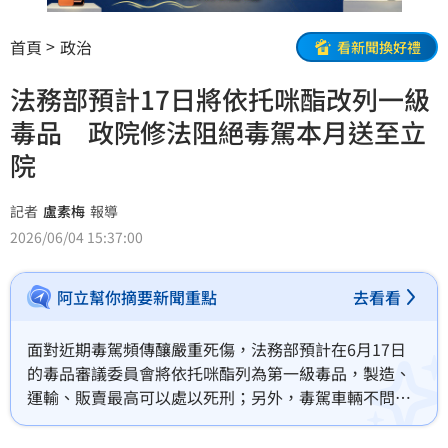
首頁
政治
看新聞換好禮
法務部預計17日將依托咪酯改列一級
毒品 政院修法阻絕毒駕本月送至立
院
記者
盧素梅
報導
2026/06/04 15:37:00
阿立幫你摘要新聞重點
去看看
面對近期毒駕頻傳釀嚴重死傷，法務部預計在6月17日
的毒品審議委員會將依托咪酯列為第一級毒品，製造、
運輸、販賣最高可以處以死刑；另外，毒駕車輛不問車
輛和人所有「一律沒收」。法務部次長黃謀信今（4）日
在院會後記者會表示，關於毒駕加重刑責，要考慮與其