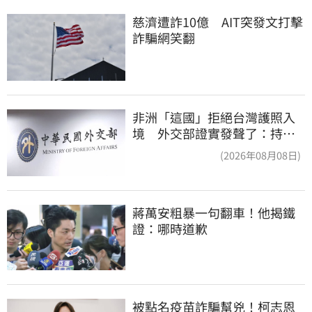
慈濟遭詐10億　AIT突發文打擊
詐騙網笑翻
非洲「這國」拒絕台灣護照入
境 外交部證實發聲了：持續
交涉聯繫
(2026年08月08日)
蔣萬安粗暴一句翻車！他揭鐵
證：哪時道歉
被點名疫苗詐騙幫兇！柯志恩