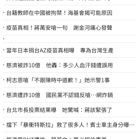
台籍教師在中國被拘禁！海基會揭可能原因
疫苗真相！蔣萬安嗆一句 謝金河痛心發聲
當年日本捐台AZ疫苗真相曝 專為台灣生產
慈濟被詐10億 他轟：多少人血汗錢遭誤用
柯志恩嗆「不跟陳時中道歉！」她示警1事
慈濟遭詐10億 國民黨不認錯反嗆⋯網炸鍋
台北市長投票結果曝 她驚喊：蔣該緊張了
擋下「暴衝特斯拉」救了很多人！賓士車主身分曝…
他社群擁1.4萬追蹤