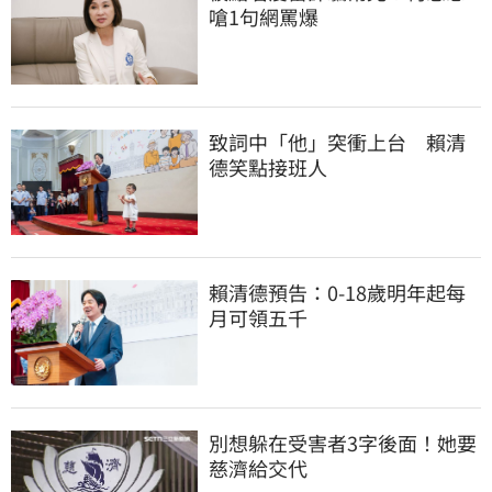
嗆1句網罵爆
致詞中「他」突衝上台　賴清
德笑點接班人
賴清德預告：0-18歲明年起每
月可領五千
別想躲在受害者3字後面！她要
慈濟給交代