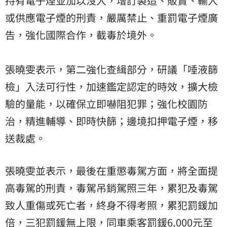
持有電子煙並加以沒入，增訂製造、販賣、輸入
或供應電子煙的刑責，嚴厲禁止、重罰電子煙廣
告，強化國際合作，截毒於境外。
張曉雯表示，第二強化查緝部分，研議「唾液篩
檢」入法可行性，加速鑑定認定的時效，擴大檢
驗的量能，以確保立即嚇阻犯罪；強化校園防
治，精進輔導、即時快篩；邊境扣押電子煙，移
送裁處。
張曉雯並表示，最後在重懲毒駕方面，將全面提
高毒駕的刑責，毒駕吊銷駕照三年，累犯及毒駕
致人重傷或死亡者，終身不得考照，累犯罰鍰加
倍，三犯罰鍰無上限，同車乘客罰鍰6,000元至