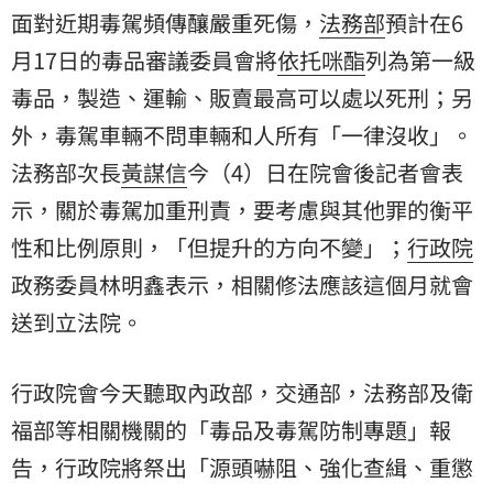
面對近期毒駕頻傳釀嚴重死傷，
法務部
預計在6
月17日的毒品審議委員會將
依托咪酯
列為第一級
毒品，製造、運輸、販賣最高可以處以死刑；另
外，毒駕車輛不問車輛和人所有「一律沒收」。
法務部次長
黃謀信
今（4）日在院會後記者會表
示，關於毒駕加重刑責，要考慮與其他罪的衡平
性和比例原則，「但提升的方向不變」；
行政院
政務委員林明鑫表示，相關修法應該這個月就會
送到立法院。
行政院會今天聽取內政部，交通部，法務部及衛
福部等相關機關的「毒品及毒駕防制專題」報
告，行政院將祭出「源頭嚇阻、強化查緝、重懲