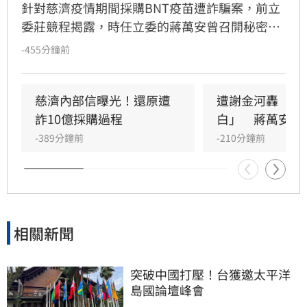
針對慈濟疫情期間採購BNT疫苗遭詐騙案，前立
委莊競程揭露，時任立委的蔣萬安曾召開秘密會
議，陳時中於會中詳述疫苗採購困境與國際壓
-455分鐘前
力，「在會議中，他們提不出任何足以推翻事實
的質疑」，卻在走出會議室後，刻意忽略在秘密
會議中早已知道的真相，散播政府擋疫苗的謠
慈濟內部信曝光！還原遭
遭謝金河轟「顛
言，把全民防疫變成政治攻防的工具。
詐10億採購過程
白」　蔣萬安回
-389分鐘前
-210分鐘前
相關新聞
突破中國打壓！台獲邀太平洋
島國論壇峰會