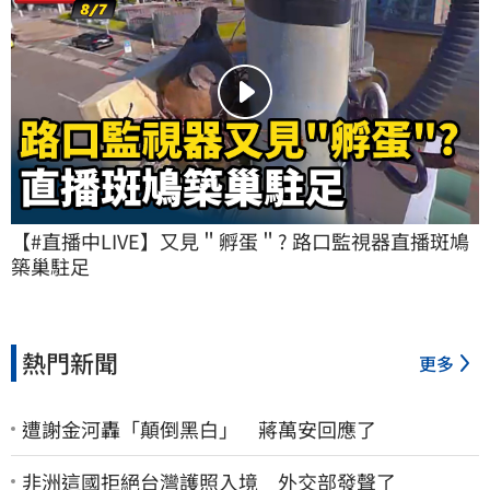
【#直播中LIVE】又見＂孵蛋＂? 路口監視器直播斑鳩
築巢駐足
熱門新聞
更多
遭謝金河轟「顛倒黑白」 蔣萬安回應了
非洲這國拒絕台灣護照入境 外交部發聲了