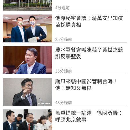
4分鐘前
他曝秘密會議：蔣萬安早知疫
苗採購真相
25分鐘前
農水署餐會喊凍蒜？黃世杰競
辦反擊藍委
35分鐘前
颱風來襲中國卻管制台海！
他：無知又無良
48分鐘前
藍重提統一論述　徐國勇轟：
呼應北京敘事