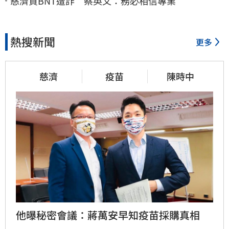
慈濟買BNT遭詐 蔡英文：務必相信專業
熱搜新聞
更多
慈濟
疫苗
陳時中
他曝秘密會議：蔣萬安早知疫苗採購真相