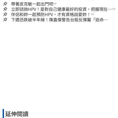
帶著皮克敏一起出門吧
PR
立即諮詢HPV！是對自己健康最好的投資，把握現在不
PR
嫌晚！
伴侶和妳一起預防HPV，才有資格說愛妳！
PR
下週恐跌破半年線！陳嘉偉警告台股反彈屬「逃命
波」：空頭大屠殺剛開始
延伸閱讀