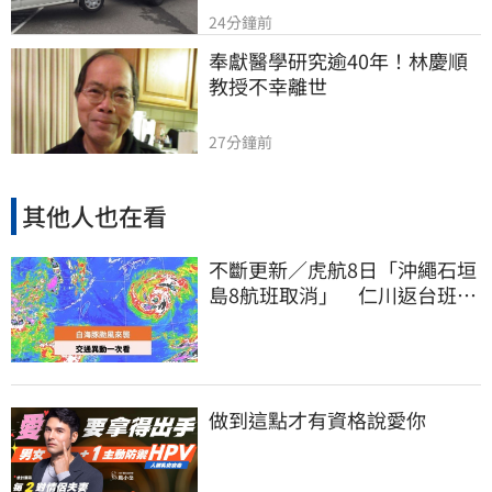
24分鐘前
奉獻醫學研究逾40年！林慶順
教授不幸離世
27分鐘前
其他人也在看
不斷更新／虎航8日「沖繩石垣
島8航班取消」 仁川返台班機
提前1天起飛
做到這點才有資格說愛你