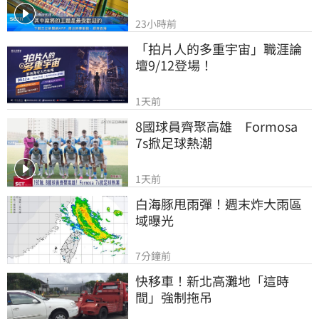
23小時前
「拍片人的多重宇宙」職涯論
壇9/12登場！
1天前
8國球員齊聚高雄　Formosa 
7s掀足球熱潮
1天前
白海豚甩雨彈！週末炸大雨區
域曝光
7分鐘前
快移車！新北高灘地「這時
間」強制拖吊