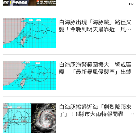
PR
白海豚出現「海豚跳」路徑又
變！今晚到明天最靠近 風雨
搖滾區曝光
白海豚海警範圍擴大！警戒區
曝 「最新暴風侵襲率」出爐
白海豚擦過近海「劇烈降雨來
了」！8縣市大雨特報開轟 今
明風雨最集中