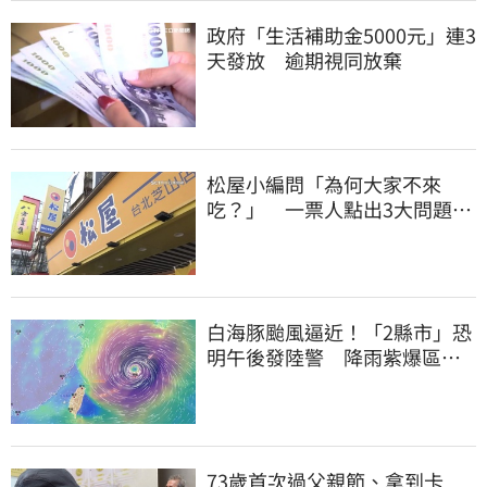
政府「生活補助金5000元」連3
天發放 逾期視同放棄
松屋小編問「為何大家不來
吃？」 一票人點出3大問題：
滿手好牌打到爛
白海豚颱風逼近！「2縣市」恐
明午後發陸警 降雨紫爆區域
曝光
73歲首次過父親節、拿到卡