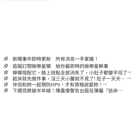
新聞事件即時更新 所有消息一手掌握！
追蹤訂閱娛樂星聞 給你最即時的娛樂星鮮事
檸檬搭配它，臉上斑點全部消失了，小肚子都變平坦了
PR
起床就先做件事，沒三天小腹就不見了! 肚子一天天變
PR
小！
伴侶和妳一起預防HPV，才有資格說愛妳！
PR
下週恐跌破半年線！陳嘉偉警告台股反彈屬「逃命
波」：空頭大屠殺剛開始