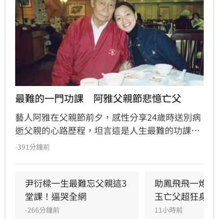
最難的一門功課　阿雅父親節悲憶亡父
藝人阿雅在父親節前夕，感性分享24歲時送別病
逝父親的心路歷程，坦言這是人生最難的功課。
她回憶當時強忍悲傷，在父親耳邊承諾會照顧好
-391分鐘前
家人，並深信父親留下的愛已成為延續生命的力
量。阿雅呼籲大眾珍惜日常，將愛化為行動，把
握與家人相處的每一刻，別讓遺憾留到最後。這
尹衍樑一生最難忘父親這3
助鳳飛飛一炮而
段真摯告白引發眾多網友共鳴，紛紛留言表達對
堂課！逼哭全網
玉亡父超狂身分
家人的愛與感恩，提醒大家及時行孝，讓愛不再
-266分鐘前
11小時前