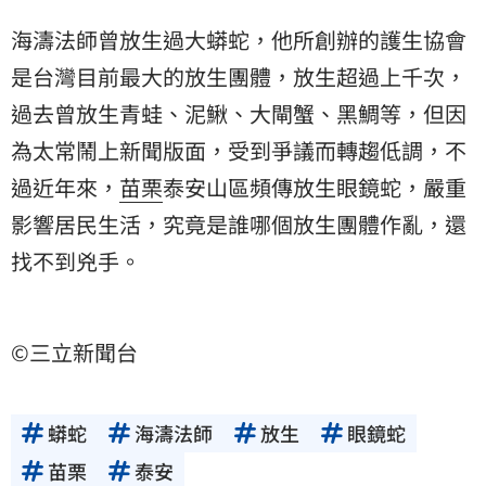
海濤法師曾放生過大蟒蛇，他所創辦的護生協會
是台灣目前最大的放生團體，放生超過上千次，
過去曾放生青蛙、泥鰍、大閘蟹、黑鯛等，但因
為太常鬧上新聞版面，受到爭議而轉趨低調，不
過近年來，
苗栗
泰安山區頻傳放生眼鏡蛇，嚴重
影響居民生活，究竟是誰哪個放生團體作亂，還
找不到兇手。
©三立新聞台
蟒蛇
海濤法師
放生
眼鏡蛇
苗栗
泰安