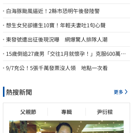
白海豚颱風逼近！2縣市恐明午後發陸警
想生女兒卻連生10寶！年輕夫妻吐1句心聲
東發號遭出征後現況曝 網爆驚人排隊人潮
15歲倒追27歲男「交往1月就懷孕！」克服600萬債
務 36歲美魔女當阿嬤了
9/7充公！5張千萬發票沒人領 地點一次看
熱搜新聞
更多
父親節
專輯
尹衍樑