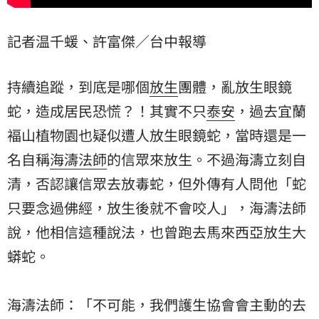
記者温千蝯、許富傑／台中報導
持續追蹤，到底是哪個
放生
團體，亂放生
眼鏡
蛇
，造成居民恐慌？！其實不只
泰安
，過去宜蘭
褔山植物園也疑似遭人放生眼鏡蛇，當時還是一
名自稱
海濤法師
的信眾來放生。不過海濤立刻自
清，否認讓信眾去放毒蛇，但外傳有人問他「蛇
只要念過佛經，放生後就不會咬人」，海濤法師
說，他相信這種說法，也曾跑去馬來西亞放生大
蟒蛇
。
海濤法師：「不可能，我們護生協會會主動的去