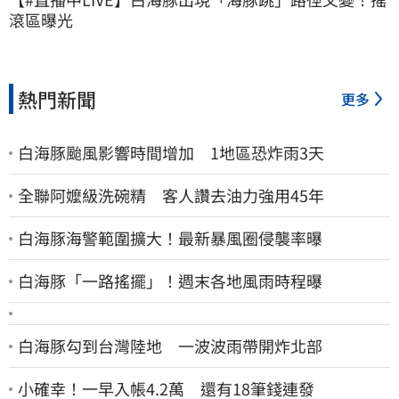
滾區曝光
熱門新聞
更多
白海豚颱風影響時間增加 1地區恐炸雨3天
全聯阿嬤級洗碗精 客人讚去油力強用45年
白海豚海警範圍擴大！最新暴風圈侵襲率曝
白海豚「一路搖擺」！週末各地風雨時程曝
白海豚勾到台灣陸地 一波波雨帶開炸北部
小確幸！一早入帳4.2萬 還有18筆錢連發