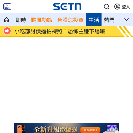
登入
即時
颱風動態
台股怎投資
生活
熱門
影音
曝驚
小吃部討債逼拍裸照！恐怖主嫌下場曝
獨／曹
轟