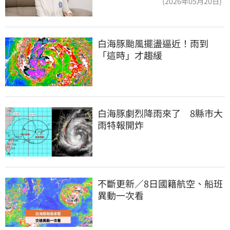
(2026年05月20日)
白海豚颱風擺盪逼近！雨到
「這時」才趨緩
白海豚劇烈降雨來了　8縣市大
雨特報開炸
不斷更新／8日國籍航空、船班
異動一次看