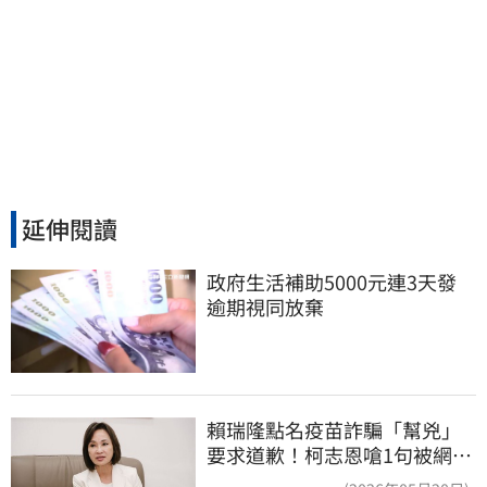
延伸閱讀
政府生活補助5000元連3天發 
逾期視同放棄
賴瑞隆點名疫苗詐騙「幫兇」
要求道歉！柯志恩嗆1句被網罵
爆