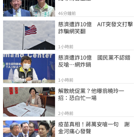
46分鐘前
慈濟遭詐10億　AIT突發文打擊
詐騙網笑翻
1小時前
慈濟遭詐10億　國民黨不認錯
反嗆⋯網炸鍋
1小時前
解散統促黨？他曝翁曉玲一
招：恐白忙一場
2小時前
疫苗真相！蔣萬安嗆一句　謝
金河痛心發聲