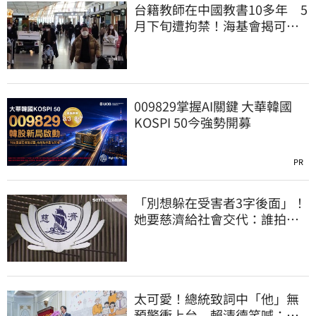
台籍教師在中國教書10多年 5
月下旬遭拘禁！海基會揭可能
原因
009829掌握AI關鍵 大華韓國
KOSPI 50今強勢開募
PR
「別想躲在受害者3字後面」！
她要慈濟給社會交代：誰拍板
付10.6億
太可愛！總統致詞中「他」無
預警衝上台 賴清德笑喊：卸