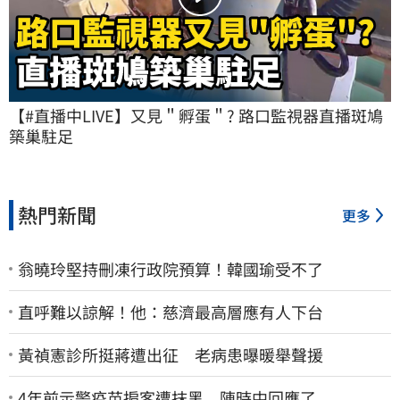
【#直播中LIVE】又見＂孵蛋＂? 路口監視器直播斑鳩
築巢駐足
熱門新聞
更多
翁曉玲堅持刪凍行政院預算！韓國瑜受不了
直呼難以諒解！他：慈濟最高層應有人下台
黃禎憲診所挺蔣遭出征 老病患曝暖舉聲援
4年前示警疫苗掮客遭抹黑 陳時中回應了