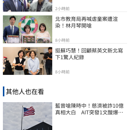
2小時前
北市教育局再喊虐童案遭渲
染！林月琴開嗆
8小時前
挺蘇巧慧！回顧蔡英文新北寫
下1驚人紀錄
8小時前
其他人也在看
藍曾嗆陳時中！慈濟被詐10億
真相大白 AIT突發1文酸爆…
他笑：真的很會