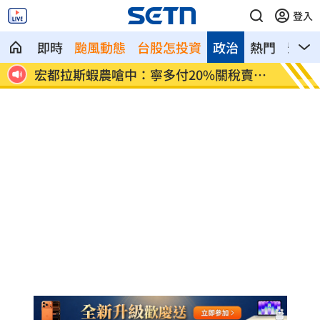
登入
即時
颱風動態
台股怎投資
政治
熱門
影音
賣台
當年日本捐我AZ秘辛！他牽線揭專為台生
白海豚
產