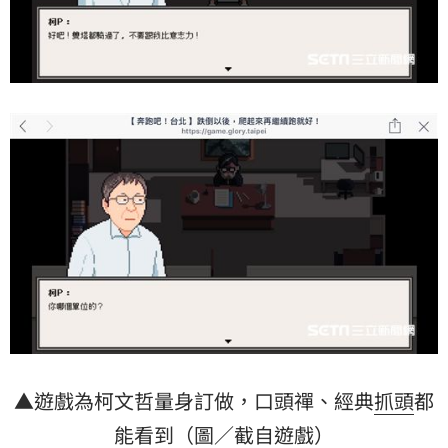
▲遊戲為柯文哲量身訂做，口頭禪、經典
抓頭
都
能看到（圖／截自遊戲）