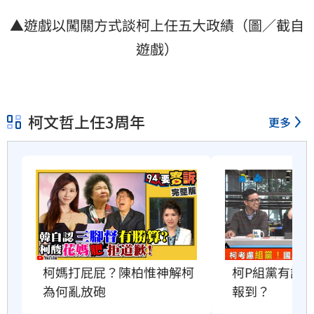
▲遊戲以闖關方式談柯上任五大政績（圖／截自
遊戲）
柯文哲上任3周年
更多
柯媽打屁屁？陳柏惟神解柯
柯P組黨有譜
為何亂放砲
報到？