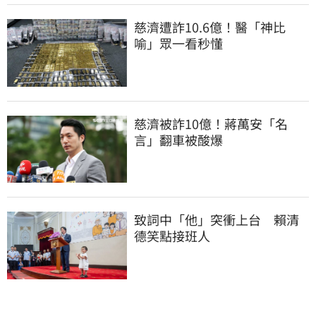
慈濟遭詐10.6億！醫「神比
喻」眾一看秒懂
慈濟被詐10億！蔣萬安「名
言」翻車被酸爆
致詞中「他」突衝上台　賴清
德笑點接班人