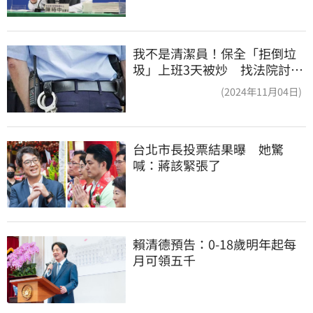
我不是清潔員！保全「拒倒垃
圾」上班3天被炒 找法院討公
道結果出爐
(2024年11月04日)
台北市長投票結果曝　她驚
喊：蔣該緊張了
賴清德預告：0-18歲明年起每
月可領五千