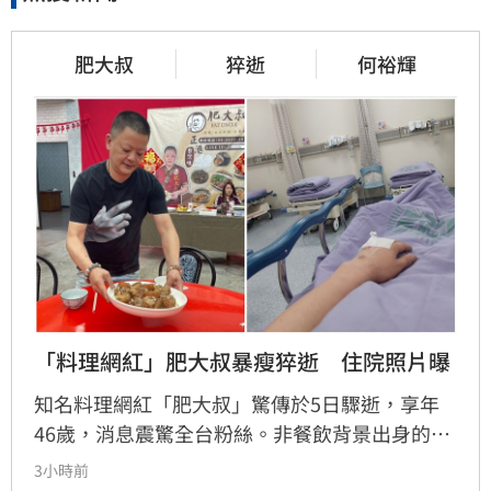
肥大叔
猝逝
何裕輝
「料理網紅」肥大叔暴瘦猝逝　住院照片曝
知名料理網紅「肥大叔」驚傳於5日驟逝，享年
46歲，消息震驚全台粉絲。非餐飲背景出身的
他，憑藉親切教學與拚勁，將直播事業經營得有
3小時前