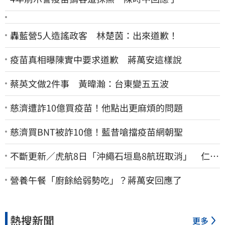
轟藍營5人造謠政客 林楚茵：出來道歉！
疫苗真相曝陳實中要求道歉 蔣萬安這樣說
蔡英文做2件事 黃暐瀚：台東變五五波
慈濟遭詐10億買疫苗！他點出更麻煩的問題
慈濟買BNT被詐10億！藍昔嗆擋疫苗網朝聖
不斷更新／虎航8日「沖繩石垣島8航班取消」 仁川
返台班機提前1天起飛
營養午餐「廚餘給弱勢吃」？蔣萬安回應了
熱搜新聞
更多