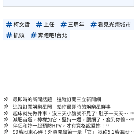
柯文哲
上任
三周年
看見光榮城市
抓頭
奔跑吧!台北
最即時的新聞話題 追蹤訂閱三立新聞網
追蹤訂閱娛樂星聞 給你最即時的娛樂星鮮事
起床就先做件事，沒三天小腹就不見了! 肚子一天天變
PR
小！
減肥首選，檸檬加它，堅持一週，腰細了，瘦到你懷疑
PR
人生
伴侶和妳一起預防HPV，才有資格說愛妳！
PR
99萬股東心碎！外資開殺第一是「它」 狠砍5.1萬張股價