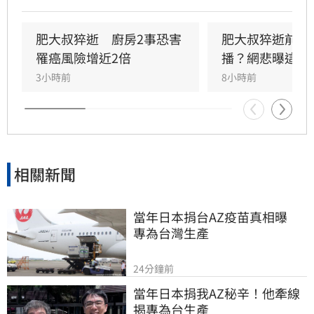
聲有色，創下年營收破億的輝煌佳績。然而粉絲
回顧其生前直播，發現他身形明顯消瘦、雙頰凹
陷，狀態顯得相當疲憊。肥大叔自2021年起頻傳
肥大叔猝逝　廚房2事恐害
肥大叔猝逝前為
健康警訊，雖曾於2022年住院開刀，但出院後仍
罹癌風險增近2倍
播？網悲曝這原
堅持返回工作崗位，直到最後一刻仍心繫直播。
3小時前
8小時前
對於肥大叔的確切死因，家屬目前尚未對外說
明。
相關新聞
當年日本捐台AZ疫苗真相曝　
專為台灣生產
24分鐘前
當年日本捐我AZ秘辛！他牽線
揭專為台生產