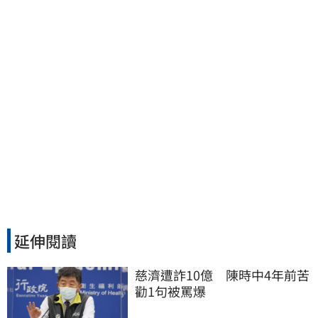
重挫近5%
延伸閱讀
慈濟遭詐10億　陳時中4年前苦
勸1句被罵爆