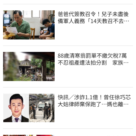
爸爸代簽教召令！兒子未盡後
備軍人義務「14天教召不去」
換3個月刑期
88歲清寒翁罰單不繳欠稅7萬
不忍祖產遭法拍分割 家族按
月代繳償債
快訊／涉詐1.1億！曾任徐巧芯
大姑律師棄保跑了…媽也離
境 桃檢發通緝