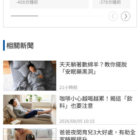
民眾務必留意最新氣象資訊，並做好防颱準備，
-408分鐘前
-378分鐘前
特別是馬祖地區與北部沿海民眾應加強戒備。
相關新聞
天天躺著數綿羊？教你擺脫
「安眠藥黑洞」
21小時前
咖啡小心越喝越累！揭這「飲
料」也要注意
2026/08/05 10:15
爸爸夜間育兒3大好處，有助全
家睡眠提升