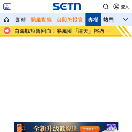
登入
即時
颱風動態
台股怎投資
專欄
熱門
影音
現身
白海豚短暫回血！暴風圈「這天」擦過台
肥大叔
灣
播