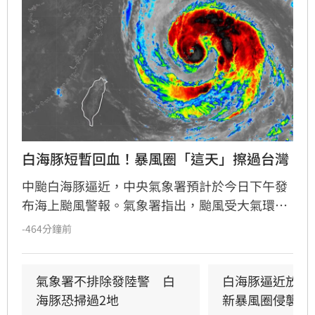
白海豚短暫回血！暴風圈「這天」擦過台灣
中颱白海豚逼近，中央氣象署預計於今日下午發
布海上颱風警報。氣象署指出，颱風受大氣環境
影響持續偏西移動，週末將是距離台灣最近的時
-464分鐘前
刻，不排除暴風圈掃過北部沿海及馬祖，甚至有
發布陸上警報機率。氣象專家提醒，台中以北山
區需嚴防豪雨，東北部及中南部亦有局部大雨與
氣象署不排除發陸警　白
白海豚逼近放颱
陣雨風險。週六晚間至週日是影響最劇烈期間，
海豚恐掃過2地
新暴風圈侵襲率