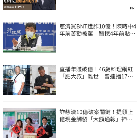
PR
慈濟買BNT遭詐10億！陳時中4
年前苦勸被罵 醫挖4年前貼
文：藍白全翻車
直播年賺破億！46歲料理網紅
「肥大叔」離世 曾連播17小
時辛酸面曝
詐慈濟10億破案關鍵！提領上
億現金觸發「大額通報」神鬼
律師遭擊落內幕