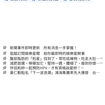
新聞事件即時更新 所有消息一手掌握！
追蹤訂閱娛樂星聞 給你最即時的娛樂星鮮事
腹部脂肪的「剋星」找到了，常吃這幾物，吃走大肚
PR
囊，瘦出小蠻腰
減肥首選，檸檬加它，堅持一週，腰細了，瘦到你懷疑
PR
人生
伴侶和妳一起預防HPV，才有資格說愛妳！
PR
黃仁勳點名「下一波浪潮」鴻海集團率先大爆發 台股
這族群全面噴出