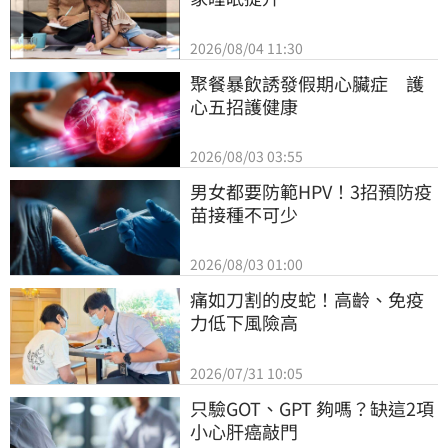
2026/08/04 11:30
聚餐暴飲誘發假期心臟症　護
心五招護健康
2026/08/03 03:55
男女都要防範HPV！3招預防疫
苗接種不可少
2026/08/03 01:00
痛如刀割的皮蛇！高齡、免疫
力低下風險高
2026/07/31 10:05
只驗GOT、GPT 夠嗎？缺這2項
小心肝癌敲門