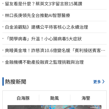
留友看是什麼？蔡英文3字留言掀15萬讚
林口長庚領先全台推動AI智慧醫療
白金渝觀點》建構公平待客核心之永續治理
「開學病毒」升溫！小心腸病毒5大症狀
爽睡黃金堆！詐慈濟10.6億變名媛「賓利接送賓客」
女律師超奢華生活曝光
金融機構不動產投融資之監理挑戰與治理
熱搜新聞
更多
白海豚
颱風
海警