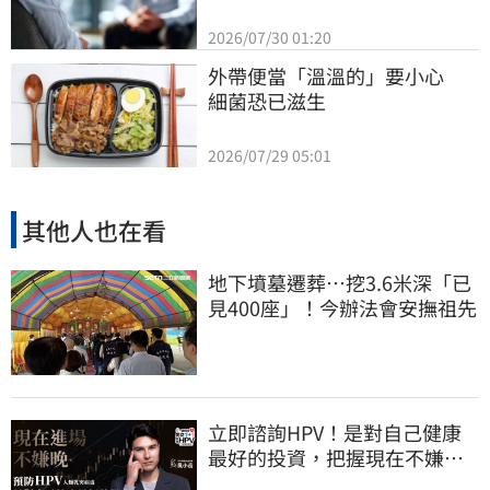
2026/07/30 01:20
外帶便當「溫溫的」要小心　
細菌恐已滋生
2026/07/29 05:01
其他人也在看
地下墳墓遷葬…挖3.6米深「已
見400座」！今辦法會安撫祖先
立即諮詢HPV！是對自己健康
最好的投資，把握現在不嫌
晚！