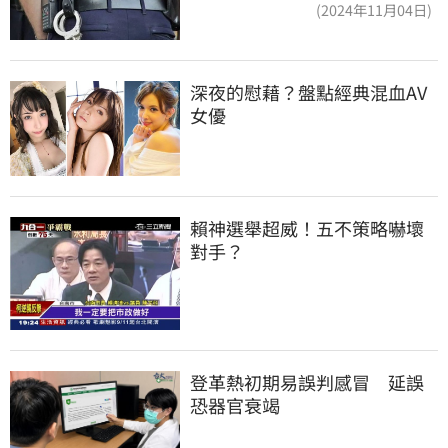
道結果出爐
(2024年11月04日)
深夜的慰藉？盤點經典混血AV
女優
賴神選舉超威！五不策略嚇壞
對手？
登革熱初期易誤判感冒　延誤
恐器官衰竭