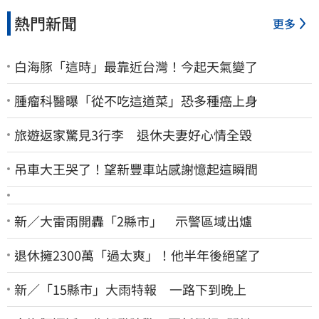
熱門新聞
更多
白海豚「這時」最靠近台灣！今起天氣變了
腫瘤科醫曝「從不吃這道菜」恐多種癌上身
旅遊返家驚見3行李 退休夫妻好心情全毀
吊車大王哭了！望新豐車站感謝憶起這瞬間
新／大雷雨開轟「2縣市」 示警區域出爐
退休擁2300萬「過太爽」！他半年後絕望了
新／「15縣市」大雨特報 一路下到晚上