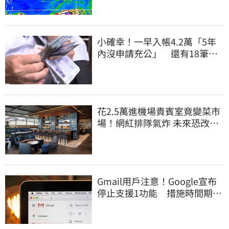
小確幸！一早入帳4.2萬「5年
內沒申請充公」 還有18筆錢
連發到8月底
花2.5萬進機場貴賓室竟變菜市
場！網紅排隊氣炸 未來恐改動
態收費
Gmail用戶注意！Google宣布
停止支援1功能 措施時間期限
曝光