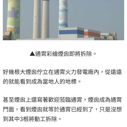
▲通霄彩繪煙囪即將拆除。
好幾根大煙囪佇立在通霄火力發電廠內，從遠遠
的就能看到成為當地人的地標。
甚至煙囪上還寫著歡迎蒞臨通霄，煙囪成為通霄
門面，看到煙囪就等於通霄已經到了，只是沒想
到其中3根將動工拆除。