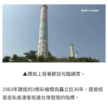
▲煙囪上寫著歡迎光臨通霄。
1983年建造的3根彩繪煙囪矗立近36年，還曾經
是走私偷渡客抵達台灣登陸的指標。