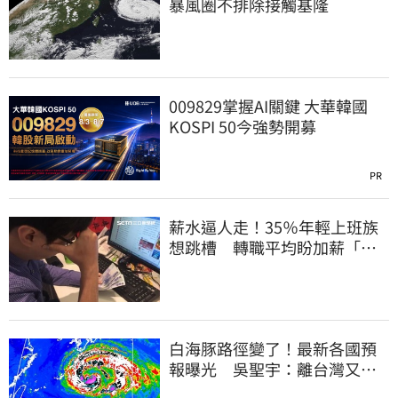
暴風圈不排除接觸基隆
009829掌握AI關鍵 大華韓國
KOSPI 50今強勢開募
PR
薪水逼人走！35％年輕上班族
想跳槽 轉職平均盼加薪「破
萬元」
白海豚路徑變了！最新各國預
報曝光 吳聖宇：離台灣又更
近一點