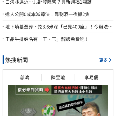
白海豚逼近…北部發陸警？賈新興揭1關鍵
達人公開0成本滅蟑法！靠剩酒一夜抓2隻
地下墳墓遷葬…挖3.6米深「已見400座」！今辦法會
安撫祖先
王品牛排姓名有「王、玉」龍蝦免費吃！
熱搜新聞
更多
慈濟
陳昱瑄
李易儒