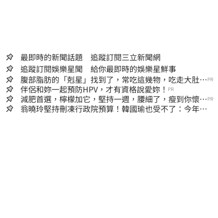
最即時的新聞話題 追蹤訂閱三立新聞網
追蹤訂閱娛樂星聞 給你最即時的娛樂星鮮事
腹部脂肪的「剋星」找到了，常吃這幾物，吃走大肚
PR
囊，瘦出小蠻腰
伴侶和妳一起預防HPV，才有資格說愛妳！
PR
減肥首選，檸檬加它，堅持一週，腰細了，瘦到你懷疑
PR
人生
翁曉玲堅持刪凍行政院預算！韓國瑜也受不了：今年剩4
個月你思考一下