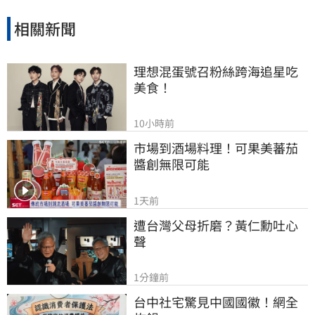
不言而喻。
相關新聞
理想混蛋號召粉絲跨海追星吃
美食！
10小時前
市場到酒場料理！可果美蕃茄
醬創無限可能
1天前
遭台灣父母折磨？黃仁勳吐心
聲
1分鐘前
台中社宅驚見中國國徽！網全