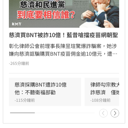
慈濟買BNT被詐10億！藍昔嗆擋疫苗網朝聖
彰化律師公會前理事長陳昱瑄驚爆詐騙案，她涉
嫌向慈濟誆騙購買BNT疫苗佣金逾10億元，遭台
中地檢署依詐欺、洗錢等罪起訴並接押。此案揭
-265分鐘前
露當年慈濟採購疫苗過程中，確實遭遇私人掮客
詐騙，引發輿論熱議。當年國民黨曾因陳時中提
醒勿信掮客而怒批政府阻擋疫苗，如今真相大
慈濟採購BNT遭詐10億　
律師勾宗教大師
白，證實慈濟確實受騙，當年國民黨指責民進黨
他：不聽衛福部勸
詐慈濟　僅她交
的貼文遭大批網友留言朝聖，戲稱是大型翻車現
-115分鐘前
-108分鐘前
場。面對詐騙真相，慈濟表達遺憾並配合調查，
林智群律師則表示時間證明一切，感嘆當年政府
的提醒遭政治操作抹黑，如今結果公開，真相已