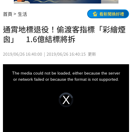
首頁
生活
看新聞換好禮
通霄地標退役！偷渡客指標「彩繪煙
囪」 1.6億結標將拆
2019/06/26 16:40:00
2019/06/26 16:40:15
更新
This
is
a
The media could not be loaded, either because the server
modal
window.
or network failed or because the format is not supported.
Video
Player
is
loading.