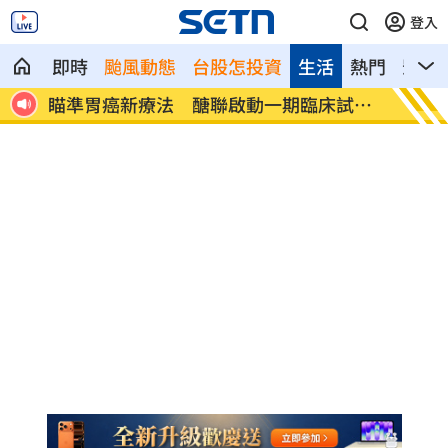
登入
即時
颱風動態
台股怎投資
生活
熱門
影音
瞄準胃癌新療法 醣聯啟動一期臨床試
到了機
驗！