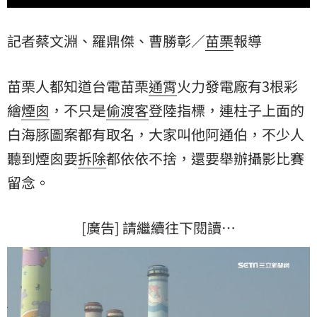
記者蔡文淵、羅鼎傑、曹勝彰／
苗栗
報導
苗栗人都知道台電苗栗
通霄
火力發電廠有3根彩
繪
煙囪
，不只是
偷渡客
登陸指標，連柱子上面的
白海豚圖案都有取名，大家叫他阿通伯，不少人
聽到煙囪要
拆除
都依依不捨，還要舉辦攝影比賽
留念。
[廣告] 請繼續往下閱讀…