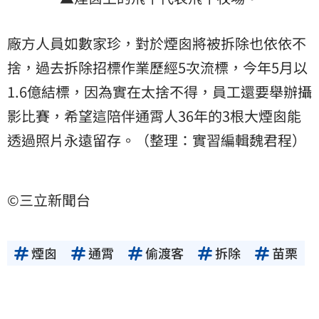
廠方人員如數家珍，對於煙囪將被拆除也依依不
捨，過去拆除招標作業歷經5次流標，今年5月以
1.6億結標，因為實在太捨不得，員工還要舉辦攝
影比賽，希望這陪伴通霄人36年的3根大煙囪能
透過照片永遠留存。（整理：實習編輯魏君程）
©三立新聞台
煙囪
通霄
偷渡客
拆除
苗栗