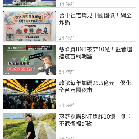
1小時前
台中社宅驚見中國國徽！網全
炸鍋
2小時前
慈濟買BNT被詐10億！藍昔嗆
擋疫苗網朝聖
5小時前
政院每年加碼25.5億元　優化
全台商圈夜市
7小時前
慈濟採購BNT遭詐10億　他：
不聽衛福部勸
7小時前