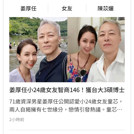
姜厚任
女友
陳苡孋
姜厚任小24歲女友智商146！獲台大3碩博士
71歲資深男星姜厚任公開認愛小24歲女友童芯，
兩人自揭擁有七世緣分，戀情引發熱議。童芯被
譽為全方位學霸，擁有146高智商，不僅取得台
2小時前
大三個碩士與博士學位，更曾在美擔任科技研究
員18年。姜厚任因惜才擔任其事業集團總裁，協