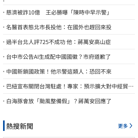
慈濟被詐10億 王必勝曝「陳時中早示警」
名醫首表態北市長投他：在國外也趕回來投
過半台北人評725不成功 他：蔣萬安高山症
台中市公告AI生成配中國國徽？市府道歉了
中國新鎖國政策！他示警這類人：恐回不來
巴紐宣布關閉台灣駐處！專家：預示擴大對中經貿合
作
白海豚會放「颱風整備假」？蔣萬安回應了
熱搜新聞
更多