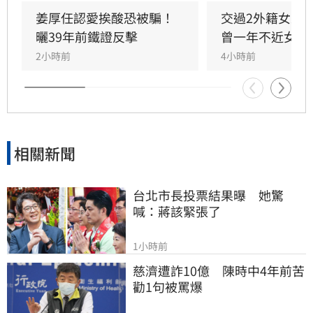
助管理跨領域資源，讓童芯專注研發。童芯除學
姜厚任認愛挨酸恐被騙！
交過2外籍女友
術成就外，還具備特殊靈性體驗，曾在廟宇創下
曬39年前鐵證反擊
曾一年不近女色
連續擲出42個聖筊的奇蹟。兩人超越傳統男女情
2小時前
4小時前
愛，以理性思維與能力互補模式，共同經營科
技、文化與農業事業，展開跨越世紀的合作使
命。
相關新聞
台北市長投票結果曝　她驚
喊：蔣該緊張了
1小時前
慈濟遭詐10億　陳時中4年前苦
勸1句被罵爆