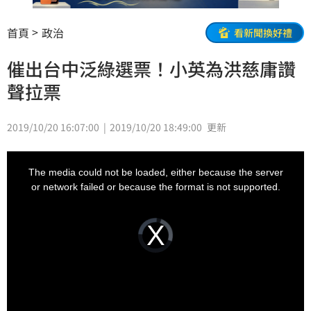
首頁
政治
看新聞換好禮
催出台中泛綠選票！小英為洪慈庸讚
聲拉票
2019/10/20 16:07:00
2019/10/20 18:49:00
更新
This
is
a
The media could not be loaded, either because the server
modal
window.
or network failed or because the format is not supported.
Video
Player
is
loading.