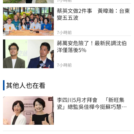
蔡英文做2件事　黃暐瀚：台東
變五五波
7小時前
蔣萬安危險了！最新民調沈伯
洋僅落後5%
7小時前
其他人也在看
李四川5月才拜會 「新旺集
瓷」總監吳佳樺今挺蘇巧慧：
人生中的超人