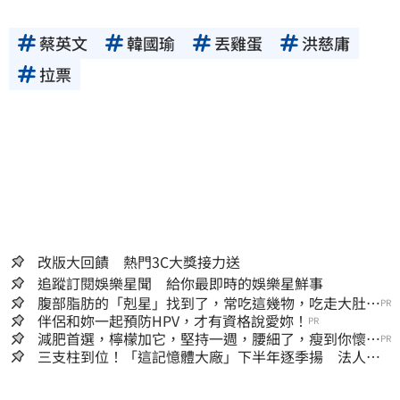
蔡英文
韓國瑜
丟雞蛋
洪慈庸
拉票
改版大回饋 熱門3C大獎接力送
追蹤訂閱娛樂星聞 給你最即時的娛樂星鮮事
腹部脂肪的「剋星」找到了，常吃這幾物，吃走大肚
PR
囊，瘦出小蠻腰
伴侶和妳一起預防HPV，才有資格說愛妳！
PR
減肥首選，檸檬加它，堅持一週，腰細了，瘦到你懷疑
PR
人生
三支柱到位！「這記憶體大廠」下半年逐季揚 法人喊
EPS上看5.68元