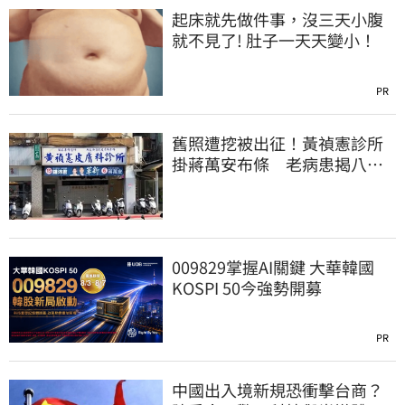
起床就先做件事，沒三天小腹
就不見了! 肚子一天天變小！
PR
舊照遭挖被出征！黃禎憲診所
掛蔣萬安布條 老病患揭八仙
塵爆暖舉聲援
009829掌握AI關鍵 大華韓國
KOSPI 50今強勢開募
PR
中國出入境新規恐衝擊台商？