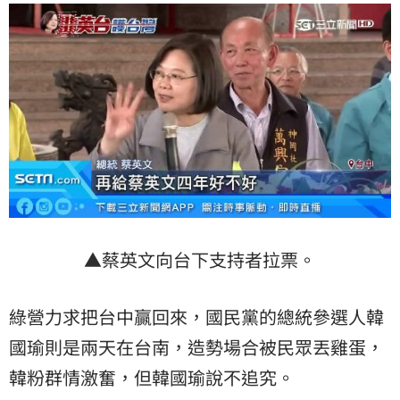
▲蔡英文向台下支持者拉票。
綠營力求把台中贏回來，國民黨的總統參選人韓
國瑜則是兩天在台南，造勢場合被民眾丟雞蛋，
韓粉群情激奮，但韓國瑜說不追究。