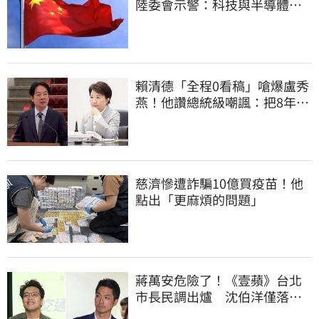
陸委會示警：科技與半導體從
業人員審慎評估
賴清德「全程0看稿」嗆爆盧秀
燕！他讚總統級嘲諷：把8年總
帳一次掀翻
慈濟慘遭詐騙10億買疫苗！他
點出「更麻煩的問題」
蔣萬安危險了！《壹蘋》台北
市長民調出爐 沈伯洋僅落後
5%