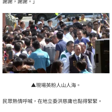
謝謝，謝謝。」
▲現場英粉人山人海。
民眾熱情呼喊，在地立委洪慈庸也黏得緊緊。