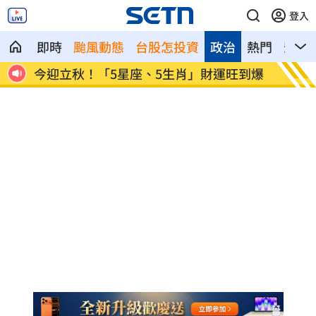
登入
即時
颱風動態
台股怎投資
政治
熱門
影音
到爆
白海豚恐發陸警？專家曝暴風圈觸陸2關鍵
網紅肥