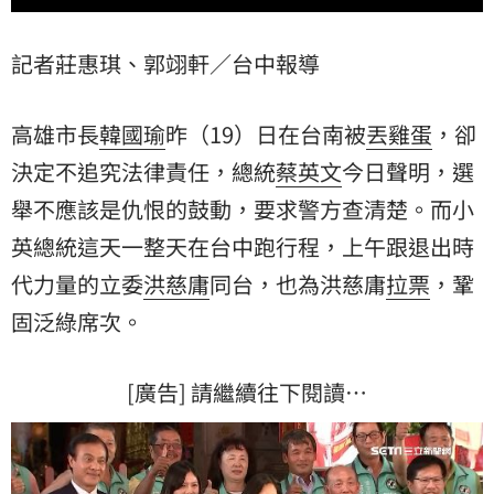
記者莊惠琪、郭翊軒／台中報導
高雄市長
韓國瑜
昨（19）日在台南被
丟雞蛋
，卻
決定不追究法律責任，總統
蔡英文
今日聲明，選
舉不應該是仇恨的鼓動，要求警方查清楚。而小
英總統這天一整天在台中跑行程，上午跟退出時
代力量的立委
洪慈庸
同台，也為洪慈庸
拉票
，鞏
固泛綠席次。
[廣告] 請繼續往下閱讀…