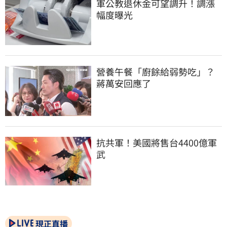
軍公教退休金可望調升！調漲
幅度曝光
營養午餐「廚餘給弱勢吃」？
蔣萬安回應了
抗共軍！美國將售台4400億軍
武
現正直播