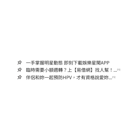
一手掌握明星動態 即刻下載娛樂星聞APP
臨時需要小額週轉？上【易借網】找人幫！...
PR
伴侶和妳一起預防HPV，才有資格說愛妳...
PR