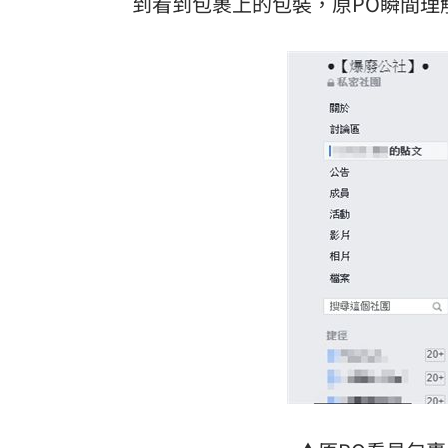
到看到包裹上的包裝，原PO瞬間理
理想混蛋號召粉絲跨海追星吃美食！
18: