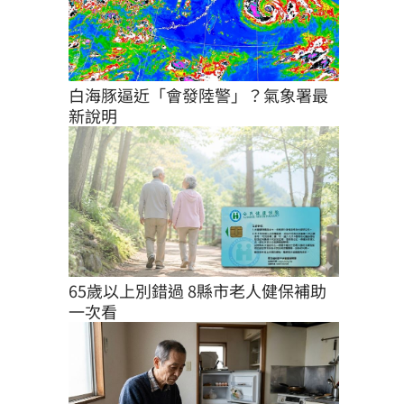
白海豚逼近「會發陸警」？氣象署最
新說明
65歲以上別錯過 8縣市老人健保補助
一次看