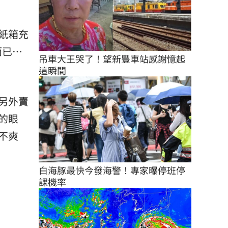
紙箱充
而已…
吊車大王哭了！望新豐車站感謝憶起
這瞬間
另外賣
的眼
不爽
白海豚最快今發海警！專家曝停班停
課機率