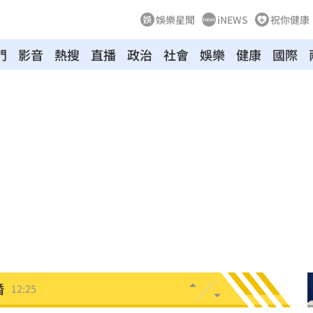
娛樂星聞
iNEWS
祝你健康
門
影音
熱搜
直播
政治
社會
娛樂
健康
國際
12:29
曝光
12:28
開運
12:28
雨
12:27
品牌
12:26
婚
12:25