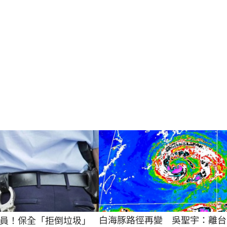
白海豚路徑再變　吳聖宇：離台
員！保全「拒倒垃圾」