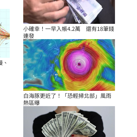
小確幸！一早入帳4.2萬　還有18筆錢
連發
慢、
白海豚更近了！「恐輕掃北部」風雨
熱區曝