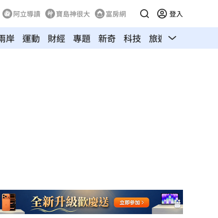
阿立導讀
寶島神很大
富房網
登入
兩岸
運動
財經
專題
新奇
科技
旅遊
汽車
寵物