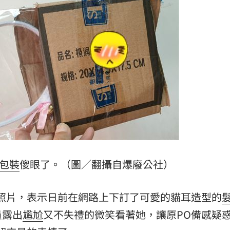
亡
12:11
12:10
告
12:10
抗性
12:08
包裝
傻眼了。（圖／翻攝自爆廢公社）
成形
12:00
照片，表示日前在網路上下訂了可愛的貓耳造型的
場！
10:30
員露出
尷尬
又不失禮的微笑看著她，讓原PO備感疑
熱潮
10:00