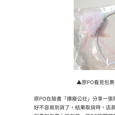
泰校園爆槍擊！釀2死20傷 學生槍手身
蘋果砍價失敗！長鑫存儲靠2底氣拒降價
掃把刺眼傷勢照曝光！女師恐失明要提
新北國王簽周儀翔 毛加恩盛讚頂尖對
台灣彩券開獎直播中
20:31
LIVE三立+24小時直播
15:27
三立iNEWS新聞台線上直播
18:00
▲原PO看見包裹
商場戰國來臨 台中「頂奢大道」逐漸
原PO在臉書「爆廢公社」分享一張
「拍片人的多重宇宙」職涯論壇9/12登
好不容易到貨了，結果取貨時，店
8國球員齊聚高雄 Formosa 7s掀足球