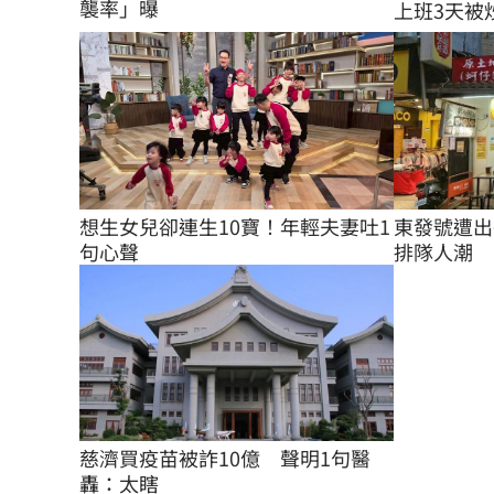
襲率」曝
上班3天被炒
東發號遭出
想生女兒卻連生10寶！年輕夫妻吐1
排隊人潮
句心聲
慈濟買疫苗被詐10億　聲明1句醫
轟：太瞎