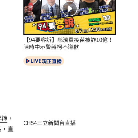
【94要客訴】慈濟買疫苗被詐10億！
陳時中示警蔣柯不道歉
現正直播
髮箍
，
CH54三立新聞台直播
惑，直