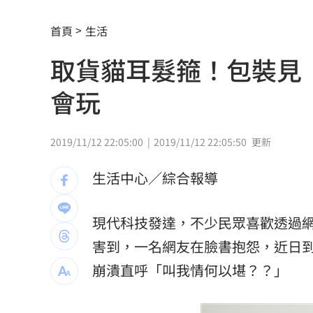
通緝犯拒檢狂飆街頭！撞斷平交道柵欄
首頁
生活
誰在回覆「幹嘛」？故宮南院小編身分
取貨貓耳髮箍！包裝見
中國攻台非解放軍？外媒點名2破口！
12
會玩
昔遭抹黑謀財害命終平反 陳時中感性
姜厚任女友自曝3碩1博 網搜本名查無
2019/11/12 22:05:00
2019/11/12 22:05:50
更新
新／威加重罰300萬！問題苦茶油流向3
生活中心／綜合報導
毒油案延燒政院點名中市府 蔣萬安竟
現代科技發達，不少民眾喜歡透過
肥大叔46歲驟逝！2年前曾逃過車禍死劫
害到，一名網友在臉書抱怨，近日
酒測爆表！職軍「接近死亡狀態」照開
崩潰直呼「叫我情何以堪？？」
職場爸爸「5.5年沒加薪」！父親節調查