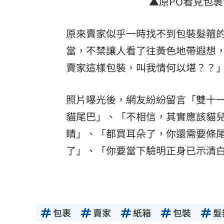
▲原PO看見包
原來賣家似乎一時找不到包裝髮箍
當，不禁讓人看了往黃色地帶遐想，
賣家這樣包裝，叫我情何以堪？？
照片曝光後，網友紛紛留言「雙十
貓尾巴」、「不相信，其實應該貓
睛」、「都買耳朵了，你還需要條
了」、「你要當下驗明正身已示清
包裹
賣家
紙箱
包裝
髮