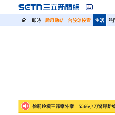
即時
颱風動態
台股怎投資
生活
熱
漢光42／淡水河道部署3道致命防禦阻絕
高希均教授90歲逝！「白吃午餐」秘密
今立秋「6生肖」恐衰爆！專家曝6招大
父親節旅遊被打亂！白海豚逼近2地區炸
肥大叔猝逝曾自嘲更生人！創年收破億
徐莉玲槓王菲案外案 5566小刀驚爆離