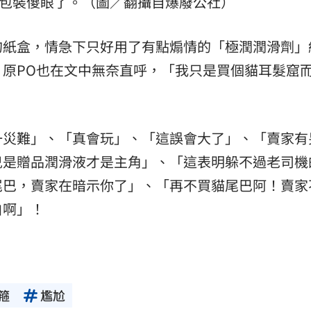
裹包裝傻眼了。（圖／翻攝自爆廢公社）
的紙盒，情急下只好用了有點煽情的「極潤潤滑劑」
原PO也在文中無奈直呼，「我只是買個貓耳髮窟
」
一災難」、「真會玩」、「這誤會大了」、「賣家有
兒是贈品潤滑液才是主角」、「這表明躲不過老司機
尾巴，賣家在暗示你了」、「再不買貓尾巴阿！賣家
白啊」！
箍
尷尬