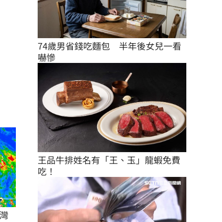
74歲男省錢吃麵包　半年後女兒一看
嚇慘
王品牛排姓名有「王、玉」龍蝦免費
吃！
灣