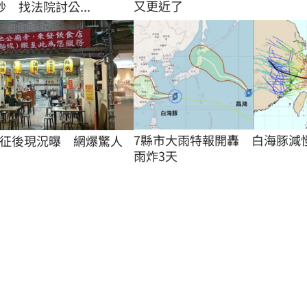
又更近了
 找法院討公...
7縣市大雨特報開轟　白海豚減
征後現況曝　網爆驚人
雨炸3天