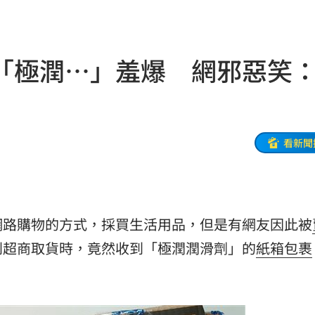
逃亡
12:24
曝光
12:23
「極潤…」羞爆 網邪惡笑
:23
發聲
12:20
此人
12:19
看新聞
縣市
12:18
反問
12:17
網路購物的方式，採買生活用品，但是有網友因此被
12:16
到超商取貨時，竟然收到「極潤潤滑劑」的
紙箱
包裹
上路
12:16
曝
12:13