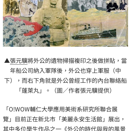
▲
張元驥
將外公的遺物掃描複印之後做拼貼，當
年船公司納入軍隊後，外公也穿上軍服（中
下），而右下角就是外公曾經工作的內台聯絡船
「蓬萊丸」。（圖／作者張元驥提供）
「O!WOW輔仁大學應用美術系研究所聯合展
覽」目前正在新北市「美麗永安生活館」展出，
其中多位學生作品之一《外公的時代與我的風景