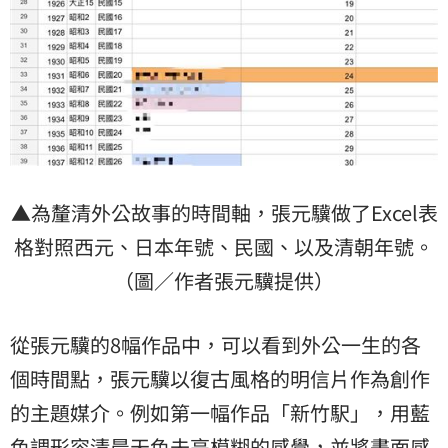
▲為釐清外公故事的時間軸，張元驥做了Excel表
格對照西元、日本年號、民國、以及清朝年號。
（圖／作者張元驥提供）
從張元驥的8幅作品中，可以看到外公一生的各
個時間點，張元驥以復古風格的明信片作為創作
的主題媒介。例如第一幅作品「新竹駅」，用藍
色調形容清晨天色未亮模糊的感覺，並將畫面感