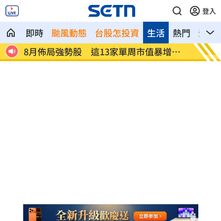
登入
即時
颱風動態
台股怎投資
生活
熱門
影音
恐遭盜
8月佈局強勢股 這13家單周市值暴增千
許富凱
億