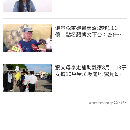
照補刀
張景森重砲轟慈濟遭詐10.6
億！點名顏博文下台：為什麼
這麼好騙？
狠父母拿走補助離家8月！13子
女擠10坪屋垃圾滿地 驚見幼童
深夜遊蕩
Recommended by