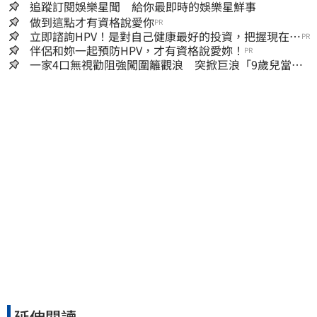
追蹤訂閱娛樂星聞 給你最即時的娛樂星鮮事
做到這點才有資格說愛你
PR
立即諮詢HPV！是對自己健康最好的投資，把握現在不
PR
嫌晚！
伴侶和妳一起預防HPV，才有資格說愛妳！
PR
一家4口無視勸阻強闖圍籬觀浪 突掀巨浪「9歲兒當場
遭捲入海」
延伸閱讀