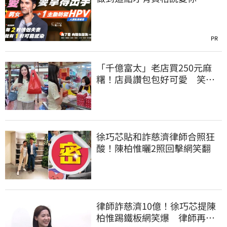
PR
「千億富太」老店買250元麻
糬！店員讚包包好可愛 笑
回：我自己做的
徐巧芯貼和詐慈濟律師合照狂
酸！陳柏惟曬2照回擊網笑翻
律師詐慈濟10億！徐巧芯提陳
柏惟踢鐵板網笑爆 律師再曬1