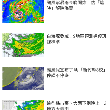
颱風紫暴雨今晚開炸　估「這
時」解除海警
白海豚發威！9地區預測達停班
課標準
颱風假宣布了 明「新竹縣8校」
停課不停班
這些縣市豪、大雨下到晚上　3
地方大豪雨