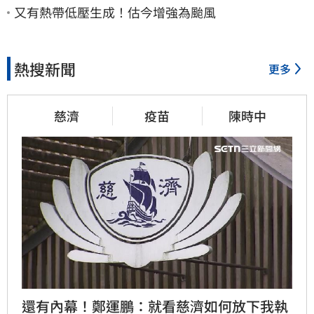
又有熱帶低壓生成！估今增強為颱風
熱搜新聞
更多
慈濟
疫苗
陳時中
還有內幕！鄭運鵬：就看慈濟如何放下我執