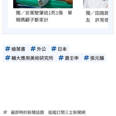
獨／女駕駛肇逃1死1傷　單
獨／田路路突
親媽顧子斷家計
友　許常德爆
繪葉書
外公
日本
輔大應用美術研究所
蕭壬申
張元驥
最即時的新聞話題 追蹤訂閱三立新聞網