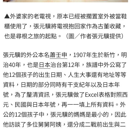
▲外婆家的老電視，原本已經被擱置室外被當鞋
櫃使用了，張元驥將電視抱回家作為古董收藏，
也是尋根之旅的起點。（圖／作者張元驥提供）
張元驥的外公本名
蕭壬申
，1907年生於新竹，明
治40年，也是
日本
治台第12年，族譜中外公寫了
他12個孩子的出生日期、人生大事還有地址等等
資料，日期的部分同時有干支紀年以及日本年
號，為了釐清資訊，張元驥做了Excel表格對照西
元、民國與日本年號，再一一填上所有資料。外
公的12個孩子中，張元驥的媽媽是最小的，因此
他訪談了多位舅舅阿姨，還分成二戰前出生與二