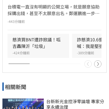
台積電一直沒有明顯的公開立場，就是願意協助
採購出錢，甚至不太願意出名。鄭運鵬進一步指
出，慈濟和鴻海、台積電不同的地方在於慈濟本
-443分鐘前
身有強大的醫院體系，其實是最有醫學幕僚板凳
深度的，慈濟願意出錢出力當然值得國人感謝。
不過回頭驗證，慈濟在當時的採購過程中幾乎沒
慈濟買BNT遭詐掀議！呱
詐慈濟10.6億
有角色，但是，慈濟在當年是最常表態的，顯然
吉轟陳沂「垃圾」
喊：我是堅強的
慈濟內部在BNT的這麼大金額的重要採購上，慈
-424分鐘前
-389分鐘前
濟醫院並沒有被賦予重要的角色，原因不明。
相關新聞
台新新光金控淨零論壇 專家分
享永續治理