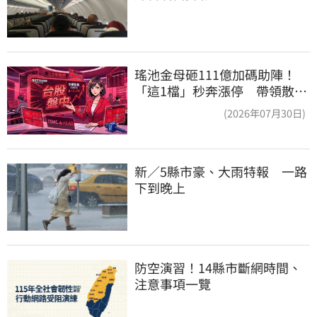
瑤池金母砸111億加碼助陣！
「這1檔」秒奔漲停 帶領散熱
雙雄點火
(2026年07月30日)
新／5縣市豪、大雨特報　一路
下到晚上
防空演習！14縣市斷網時間、
注意事項一覽