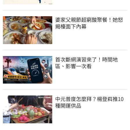
婆家父親節超窮酸聚餐！她怒
揭檯面下內幕
首次斷網演習來了！時間地
區、影響一次看
中元普度怎麼拜？楊登嵙推10
種開運供品