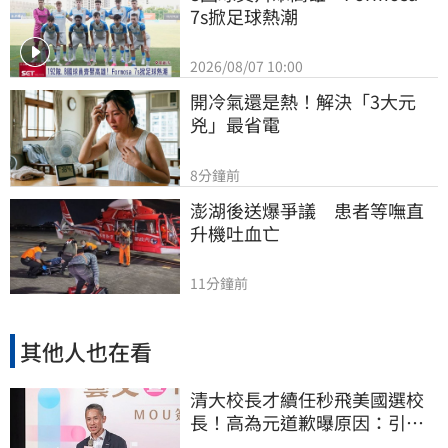
7s掀足球熱潮
2026/08/07 10:00
開冷氣還是熱！解決「3大元
兇」最省電
8分鐘前
澎湖後送爆爭議　患者等嘸直
升機吐血亡
11分鐘前
其他人也在看
清大校長才續任秒飛美國選校
長！高為元道歉曝原因：引起
我的好奇