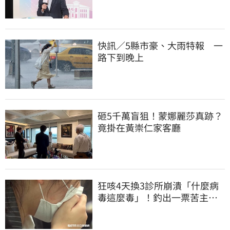
快訊／5縣市豪、大雨特報 一
路下到晚上
砸5千萬盲狙！蒙娜麗莎真跡？
竟掛在黃崇仁家客廳
狂咳4天換3診所崩潰「什麼病
毒這麼毒」！釣出一票苦主：
咳1個月還沒好