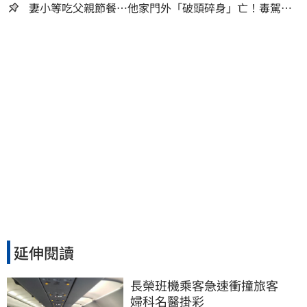
妻小等吃父親節餐⋯他家門外「破頭碎身」亡！毒駕男
一路向南撞死人收押
延伸閱讀
長榮班機乘客急速衝撞旅客　
婦科名醫掛彩