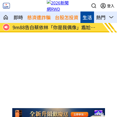
登入
即時
慈濟遭詐騙
台股怎投資
生活
熱門
影
尬結
綠營竹北市長「2選1」？鄭朝方首度鬆口
長榮航
了