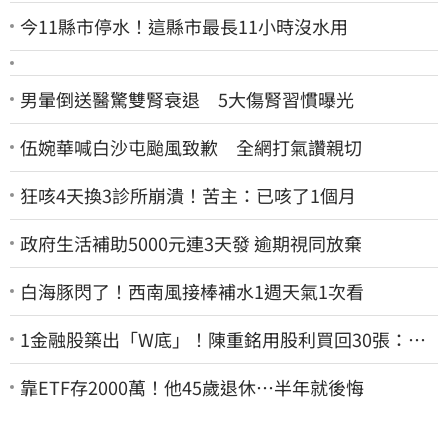
今11縣市停水！這縣市最長11小時沒水用
男暈倒送醫驚雙腎衰退 5大傷腎習慣曝光
伍婉華喊白沙屯颱風致歉 全網打氣讚親切
狂咳4天換3診所崩潰！苦主：已咳了1個月
政府生活補助5000元連3天發 逾期視同放棄
白海豚閃了！西南風接棒補水1週天氣1次看
1金融股築出「W底」！陳重銘用股利買回30張：堅
固穩定的搖錢樹
靠ETF存2000萬！他45歲退休…半年就後悔