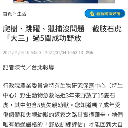
首頁
生活
看新聞換好禮
爬樹、跳躍、獵捕沒問題 截肢石虎
「大三」過5關成功野放
2021/01/04 10:53:00
2021/01/04 10:53:13
更新
記者陳弋／台北報導
行政院農業委員會特有生物研究
保育
中心（
特生
中心
）野生動物急救站近3年來
野放
了15隻
石
虎
，其中包含5隻失親幼獸。您知道嗎？成年受
傷個體和失親幼獸的返家之路其實很艱辛，牠們
唯有通過嚴格的「野放訓練評估」才能回到大自