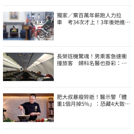
獨家／棄百萬年薪跑人力拉
車 考34次才上！3年後她進外
交部：要當唯一
長榮班機驚魂！男乘客急速衝
撞旅客 婦科名醫也掛彩：全
機卡半小時
肥大叔暴瘦猝逝！醫示警「體
重1個月掉5%」：恐藏4大致命
疾病