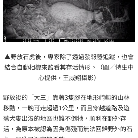
▲野放石虎後，專家除了透過發報器追蹤，
也會
結合自動相機來監看其存活情形。（圖／特生中
心提供，王威翔攝影）
野放後的「大三」靠著3隻腳在地形崎嶇的山林
移動，一晚可走超過1公里，而且穿越道路及遊
蕩犬隻出沒的地區也難不倒牠，順利在野外存
活，為原本被認為因為傷殘而無法回歸野外的石