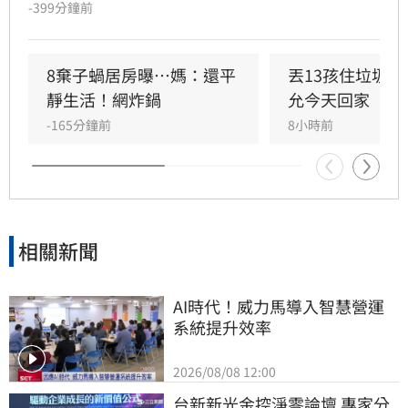
擠在4坪小屋內「小孩養小孩」，生活慘況引發
-399分鐘前
社會譁然。縣議員許育愷揭露此事後，各界善心
湧入提供餐食救急，目前母親已返家，醫護評估
孩童健康無虞。然而，針對縣府處置被質疑慢半
8棄子蝸居房曝⋯媽：還平
丟13孩住垃圾
拍，前社會處長、律師桂祥晟重砲抨擊，主張縣
靜生活！網炸鍋
允今天回家
府應立即向法院聲請停止親權及保護令，以保障
-165分鐘前
8小時前
孩童權益。他更公開表示已備妥相關訴狀，呼籲
縣府展現鐵腕執法，切勿讓孩子淪為制度外的犧
牲品，應儘速介入給予實質保護與安置。
相關新聞
AI時代！威力馬導入智慧營運
系統提升效率
2026/08/08 12:00
台新新光金控淨零論壇 專家分