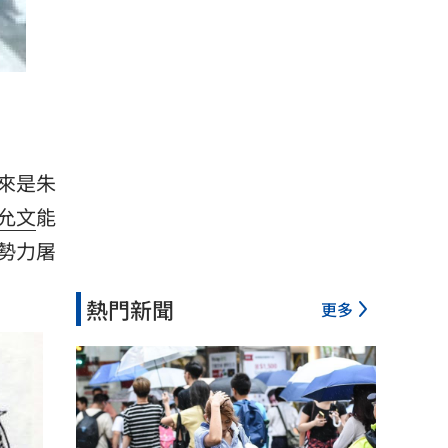
來是朱
允文
能
勢力屠
熱門新聞
更多