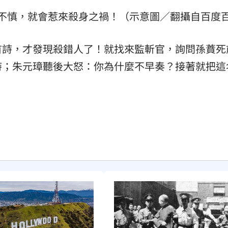
不慎，就會惹來殺身之禍！（示意圖／翻攝自百度
首詩，才發現殺錯人了！就找來監斬官，詢問孫蕡死
詩；朱元璋聽後大怒：你為什麼不早奏？接著就把這