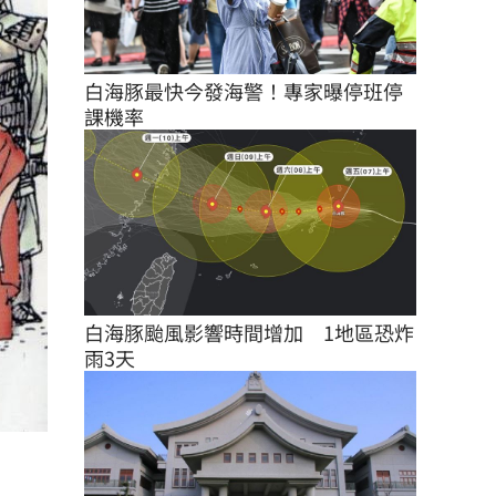
白海豚最快今發海警！專家曝停班停
課機率
白海豚颱風影響時間增加　1地區恐炸
雨3天