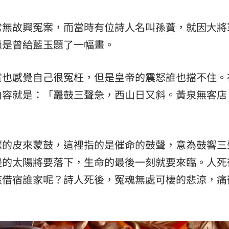
常無故興冤案，而當時有位詩人名叫
孫蕡
，就因大將
過是曾給藍玉題了一幅畫。
實也感覺自己很冤枉，但是皇帝的震怒誰也擋不住。
內容就是：「鼉鼓三聲急，西山日又斜。黃泉無客店
鱷的皮來蒙鼓，這裡指的是催命的鼓聲，意為鼓響三
邊的太陽將要落下，生命的最後一刻就要來臨。人死
該借宿誰家呢？詩人死後，冤魂無處可棲的悲涼，痛