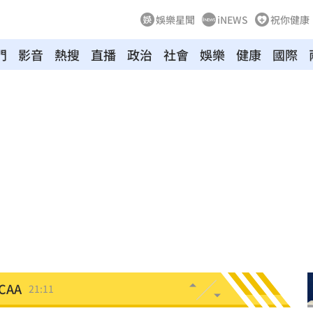
娛樂星聞
iNEWS
祝你健康
門
影音
熱搜
直播
政治
社會
娛樂
健康
國際
到你
21:19
買點
21:19
原因
21:14
賠償
21:13
民調
21:11
AA
21:11