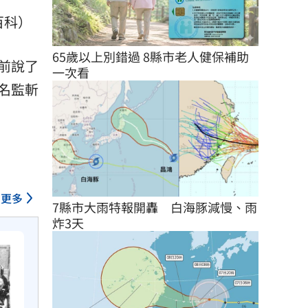
百科）
65歲以上別錯過 8縣市老人健保補助
前說了
一次看
名監斬
更多
7縣市大雨特報開轟　白海豚減慢、雨
炸3天