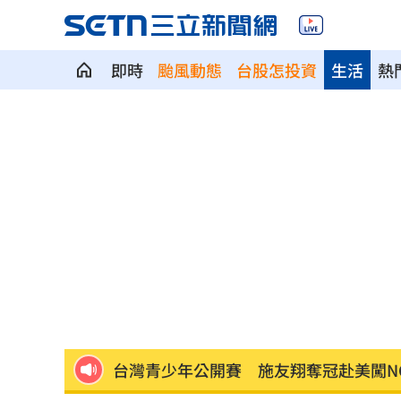
即時
颱風動態
台股怎投資
生活
熱
人妻問婆婆住院該扛嗎？網搖頭：輪不
黃仁勳加持CPO族群狂飆！專家曝黃金
台籍教師在中國被拘禁！海基會揭可能
公審燒烤攤賣臭酸食材 老闆無奈：願
AI模擬民意精準度驚人！TPOC發表矽基
台灣青少年公開賽 施友翔奪冠赴美闖NC