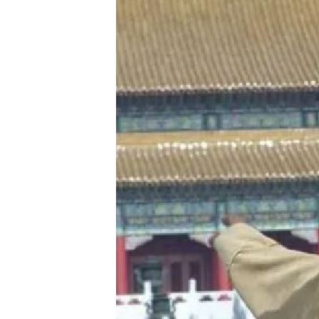
街頭制敵到公部門！陳勇正推防身教育
富邦人壽攜悍將 升級新莊球場無障礙
獨／曾被笑阿醜 她兼父職做2工養大女
百億千金爆婚變 富少尪遭目擊當街吻
台灣彩券開獎直播中
20:31
LIVE三立+24小時直播
15:27
三立iNEWS新聞台線上直播
18:00
台彩父親節推新刮刮樂千萬頭獎超「爸
商場戰國來臨 台中「頂奢大道」逐漸
「拍片人的多重宇宙」職涯論壇9/12登