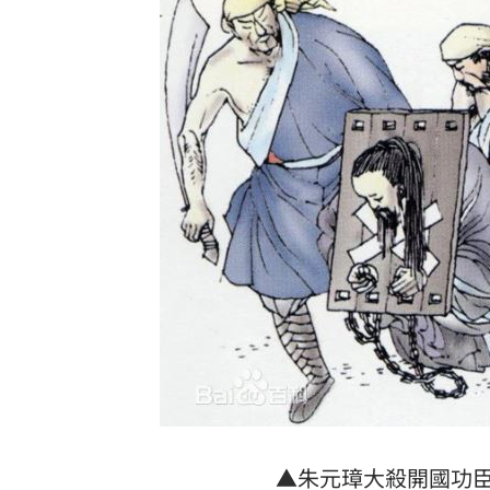
▲朱元璋大殺開國功