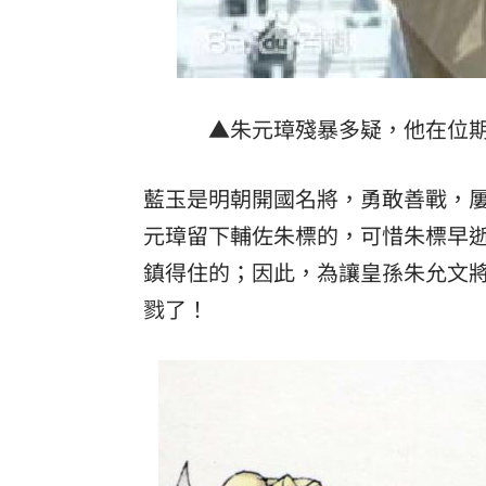
8國球員齊聚高雄 Formosa 7s掀足球
理想混蛋號召粉絲跨海追星吃美食！
18:
▲朱元璋殘暴多疑，他在位
藍玉是明朝開國名將，勇敢善戰，
元璋留下輔佐朱標的，可惜朱標早
鎮得住的；因此，為讓皇孫朱允文
戮了！