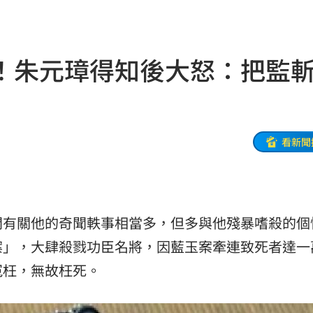
領跑
21:10
09
！朱元璋得知後大怒：把監
05
用
21:02
住民
21:01
看新聞
20:54
延誤
20:54
間有關他的奇聞軼事相當多，但多與他殘暴嗜殺的個
火
20:50
案」，大肆殺戮功臣名將，因藍玉案牽連致死者達一
冤枉，無故枉死。
鼻酸
20:45