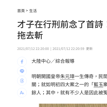
艾菩樂7局失1分鎖龍 桃猿下半季持續
首頁
生活
雲林戴奧辛羊肉案 污染源已有眉目
21:
才子在行刑前念了首詩
兆基債務風暴！林佑任移送北檢複訊
21:
拖去斬
運發中心官網與品牌識別標誌 重磅啟
揭家族故事 沈伯洋：我阿嬤是越南新
2021/07/12 22:20:00
2021/07/12 22:20:59
更新
熟齡經濟藍海！中信金佈局「3大」策略
大陸中心／綜合報導
出國注意！桃機「這時」調整航班恐有
明朝開國皇帝
朱元璋
一生傳奇，民
獨／文博會爆爭議 假買家真代購引怒
關；就如明初四大案之一的「
藍玉
快訊／大樂透8/7中獎號碼出爐！
20:48
餘人；其中，就有不少人是因此被
老翁「拐杖」殘殺85歲妻 行兇原因惹