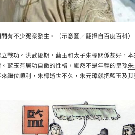
熱潮
10:00
15
期間有不少冤案發生。（示意圖／翻攝自百度百科）
屢立戰功。洪武後期，藍玉和太子
朱標
關係甚好，本
逝。藍玉有居功自傲的性格，顯然不是年輕的皇孫
朱
將來繼位順利，朱標逝世不久，朱元璋就把藍玉及其