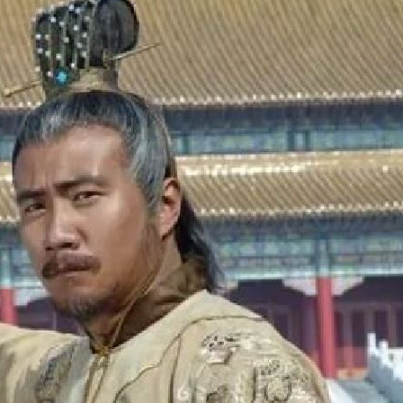
20:41
設施
20:40
兒
20:40
小三
20:37
」氣
12:00
成形
12:00
場！
10:30