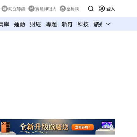
阿立導讀
寶島神很大
富房網
登入
兩岸
運動
財經
專題
新奇
科技
旅遊
汽車
寵物