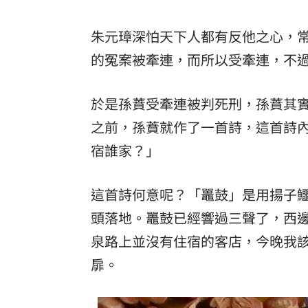
朱元璋深怕天下人都有反他之心，
的冤案被牽連，而所以受牽連，不
於是孫蕡受牽連被判死刑，孫蕡其
之前，孫蕡就作了一首詩，這首詩
宿誰家？」
這首詩何意呢？「鼉鼓」是用揚子
頭落地。鼉鼓已經響過三聲了，西
泉路上並沒有住宿的客店，今晚我
扉。