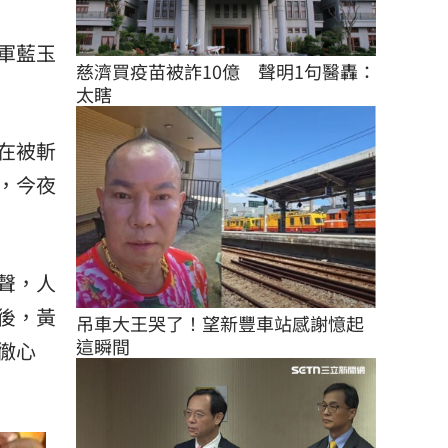
軍藍玉
慈濟買疫苗被詐10億　聲明1句醫轟：
太瞎
在被斬
，今夜
聲，人
後，黃
吊車大王哭了！望新豐車站感謝憶起
這瞬間
徹心