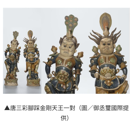
▲唐三彩腳踩金剛天王一對（圖／御丞璽國際提
供）