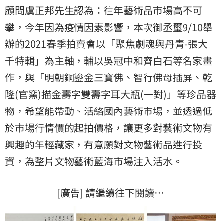
顧問虞正邦先生認為：往年藝術品市場高不可
攀，今年因為疫情因素影響，本次御丞璽9/10舉
辦的2021春季拍賣會以「聚焦劇魂與丹青-張大
千特輯」為主軸，輔以吳冠中和齊白石等名家畫
作，與「明朝銅鎏金三寶佛、智行佛母插屏、乾
隆(官窯)描金壽字雙壽字耳大瓶(一對)」等珍品器
物，希望能帶動、活絡國內藝術市場，並透過低
於市場行情價的起拍價格，讓更多對藝術文物有
興趣的年輕藏家，有意願對文物藝術品進行投
資，為整片文物藝術藍海市場注入活水。
[廣告] 請繼續往下閱讀…