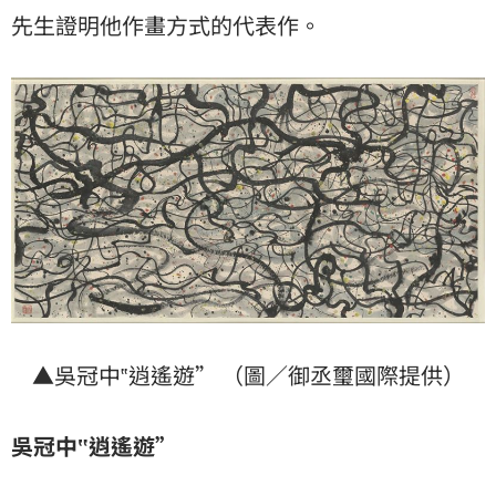
先生證明他作畫方式的代表作。
▲吳冠中‟逍遙遊” （圖／御丞璽國際提供）
吳冠中
‟
逍遙遊”