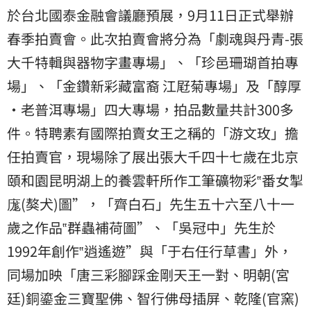
於台北國泰金融會議廳預展，9月11日正式舉辦
春季拍賣會。此次拍賣會將分為「劇魂與丹青-張
大千特輯與器物字畫專場」、「珍邑珊瑚首拍專
場」、「金鑽新彩藏富裔 江屘菊專場」及「醇厚
•老普洱專場」四大專場，拍品數量共計300多
件。特聘素有國際拍賣女王之稱的「游文玫」擔
任拍賣官，現場除了展出張大千四十七歲在北京
頤和園昆明湖上的養雲軒所作工筆礦物彩‟番女掣
庬(獒犬)圖”，「齊白石」先生五十六至八十一
歲之作品‟群蟲補荷圖”、「吳冠中」先生於
1992年創作‟逍遙遊”與「于右任行草書」外，
同場加映「唐三彩腳踩金剛天王一對、明朝(宮
廷)銅鎏金三寶聖佛、智行佛母插屏、乾隆(官窯)