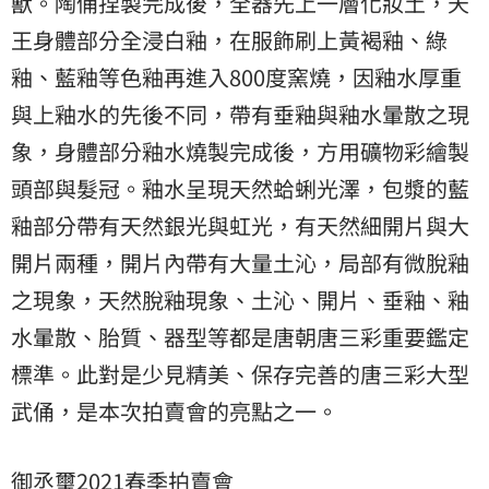
獸。陶俑捏製完成後，全器先上一層化妝土，天
王身體部分全浸白釉，在服飾刷上黃褐釉、綠
釉、藍釉等色釉再進入800度窯燒，因釉水厚重
與上釉水的先後不同，帶有垂釉與釉水暈散之現
象，身體部分釉水燒製完成後，方用礦物彩繪製
頭部與髮冠。釉水呈現天然蛤蜊光澤，包漿的藍
釉部分帶有天然銀光與虹光，有天然細開片與大
開片兩種，開片內帶有大量土沁，局部有微脫釉
之現象，天然脫釉現象、土沁、開片、垂釉、釉
水暈散、胎質、器型等都是唐朝唐三彩重要鑑定
標準。此對是少見精美、保存完善的唐三彩大型
武俑，是本次拍賣會的亮點之一。
御丞璽2021春季拍賣會