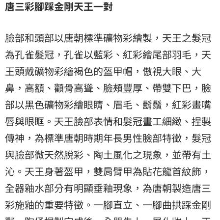
唐三彩腳踩金剛天王一對
臉部和頭部以唐朝標準礦物彩繪製，天王之髮冠
為孔雀髮冠，孔雀以藍彩、紅彩繪尾部羽毛，天
王頭戴礦物彩繪褐色的盔甲帽，傲視大眼、大
鼻，高額、顴骨高聳、臉頰豐厚、帶雙下巴，臉
部以黑色礦物彩繪眼睛、眉毛、鬍鬚，紅彩畫嘴
唇與眼眶。天王臉部表情和髮冠畫工細緻、捏製
傳神，為標準唐朝時期年長男性臉部特徵，髮冠
與臉部微天然脫彩、陶土風化之現象，並帶有土
沁。天王身著盔甲，雙肩臂甲為貼花龍首紋飾，
全器釉水部分有明顯垂釉現象，為唐朝製造唐三
彩施釉的重要特徵。一腳直立、一腳曲拱踩金剛