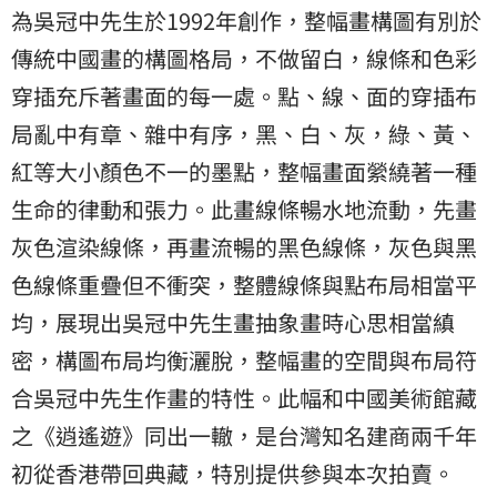
為吳冠中先生於1992年創作，整幅畫構圖有別於
傳統中國畫的構圖格局，不做留白，線條和色彩
穿插充斥著畫面的每一處。點、線、面的穿插布
局亂中有章、雜中有序，黑、白、灰，綠、黃、
紅等大小顏色不一的墨點，整幅畫面縈繞著一種
生命的律動和張力。此畫線條暢水地流動，先畫
灰色渲染線條，再畫流暢的黑色線條，灰色與黑
色線條重疊但不衝突，整體線條與點布局相當平
均，展現出吳冠中先生畫抽象畫時心思相當縝
密，構圖布局均衡灑脫，整幅畫的空間與布局符
合吳冠中先生作畫的特性。此幅和中國美術館藏
之《逍遙遊》同出一轍，是台灣知名建商兩千年
初從香港帶回典藏，特別提供參與本次拍賣。