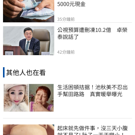
5000元現金
35分鐘前
公視預算遭刪凍10.2億　卓榮
泰說話了
42分鐘前
其他人也在看
生活困頓拮据！池秋美不忍出
手幫田路路 真實暖舉曝光
起床就先做件事，沒三天小腹
就不見了! 肚子一天天變小！