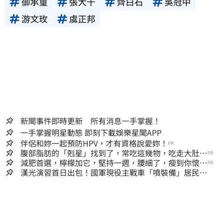
御承璽
張大千
齊白石
吳冠中
游文玫
虞正邦
新聞事件即時更新 所有消息一手掌握！
一手掌握明星動態 即刻下載娛樂星聞APP
伴侶和妳一起預防HPV，才有資格說愛妳！
PR
腹部脂肪的「剋星」找到了，常吃這幾物，吃走大肚
PR
囊，瘦出小蠻腰
減肥首選，檸檬加它，堅持一週，腰細了，瘦到你懷疑
PR
人生
漢光演習首日出包！國軍現役主戰車「噴裝備」居民撿
到零件…軍方說話了