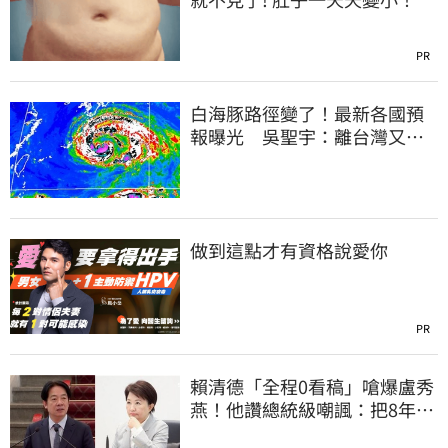
PR
白海豚路徑變了！最新各國預
報曝光 吳聖宇：離台灣又更
近一點
做到這點才有資格說愛你
PR
賴清德「全程0看稿」嗆爆盧秀
燕！他讚總統級嘲諷：把8年總
帳一次掀翻