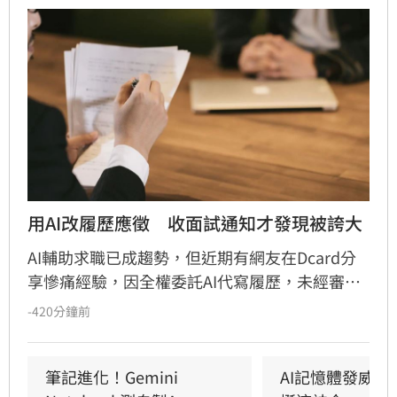
用AI改履歷應徵　收面試通知才發現被誇大
AI輔助求職已成趨勢，但近期有網友在Dcard分
享慘痛經驗，因全權委託AI代寫履歷，未經審核
即投遞，結果履歷被AI自動「腦補」誇大，將協
-420分鐘前
助專案寫成主導，技能也遭吹捧。該名網友提
醒，AI為提供情緒價值常過度包裝，若面試時與
實際能力不符恐面臨社死。專家與網友建議，AI
筆記進化！Gemini 
AI記憶體發威！