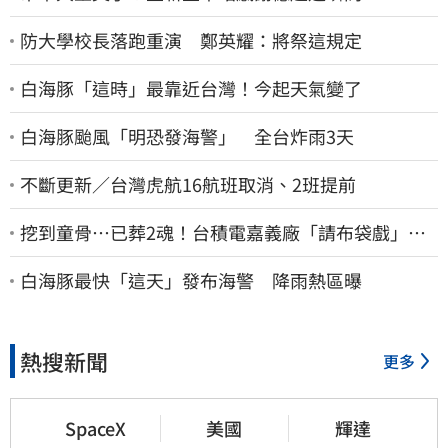
防大學校長落跑重演 鄭英耀：將祭這規定
白海豚「這時」最靠近台灣！今起天氣變了
白海豚颱風「明恐發海警」 全台炸雨3天
不斷更新／台灣虎航16航班取消、2班提前
挖到童骨…已葬2魂！台積電嘉義廠「請布袋戲」原
因曝
白海豚最快「這天」發布海警 降雨熱區曝
熱搜新聞
更多
SpaceX
美國
輝達