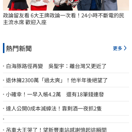
政論留友看 6大王牌政論一次看！24小時不斷電的民
主流水席 歡迎入座
熱門新聞
更多
白海豚路徑再變 吳聖宇：離台灣又更近了
退休擁2300萬「過太爽」！他半年後絕望了
小確幸！一早入帳4.2萬 還有18筆錢連發
達人公開0成本滅蟑法！靠剩酒一夜抓2隻
吊車大王哭了！望新豐車站感謝憶起這瞬間