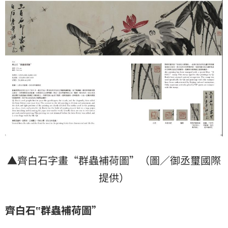
▲齊白石字畫“群蟲補荷圖”（圖／御丞璽國際
提供）
齊白石
‟
群蟲補荷圖”