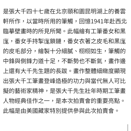
是張大千四十七歲在北京頤和園昆明湖上的養雲
軒所作，以當時所用的筆觸，回憶1941年赴西北
臨摹壁畫時的所見所聞。此幅繪有工筆番女和黑
庬，番女手持掣庬鎖鏈，番女衣著之皮毛和黑庬
的皮毛部分，繪製十分細膩、栩栩如生，筆觸的
中鋒與側鋒力道十足，不斷勢也不斷氣，畫作邊
上還有大千先生題的長跋。畫作整體細緻度顯現
出張大千工筆畫登峰造極的功力與當代無人可比
擬的藝術家精神，是張大千先生壯年時期工筆畫
人物經典佳作之一，是本次拍賣會的重要亮點。
此幅是由美國藏家特別提供參與此次拍賣會。