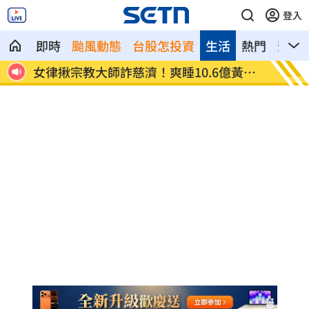
登入
即時
颱風動態
台股怎投資
生活
熱門
影音
臟驟
女律揪宗教大師詐慈濟！爽睡10.6億黃金
台男星
堆