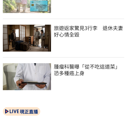
旅遊返家驚見3行李　退休夫妻
好心情全毀
腫瘤科醫曝「從不吃這道菜」
恐多種癌上身
現正直播