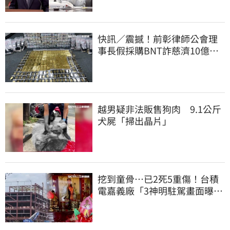
快訊／震撼！前彰律師公會理
事長假採購BNT詐慈濟10億、
洗錢囤232kg黃金
越男疑非法販售狗肉 9.1公斤
犬屍「掃出晶片」
挖到童骨…已2死5重傷！台積
電嘉義廠「3神明駐駕畫面曝
光」