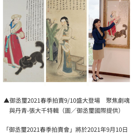
▲御丞璽2021春季拍賣9/10盛大登場 聚焦劇魂
與丹青-張大千特輯（圖／御丞璽國際提供）
「御丞璽2021春季拍賣會」將於2021年9月10日