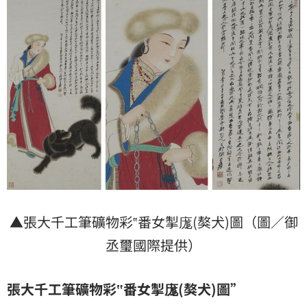
▲張大千工筆礦物彩‟番女掣庬(獒犬)圖（圖／御
丞璽國際提供）
張大千工筆礦物彩
‟
番女掣庬(獒犬)圖”