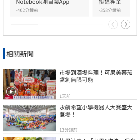
僅適合作為修飾語句的工具，而非內容產出者。
Notebook測自製App
挺這神企
求職者應先撰寫真實初稿，再請AI優化，並給予
-402分鐘前
-358分鐘前
明確指令避免誇大，最終審核仍需回歸自身，確
保履歷內容真實可靠，以免因誠信問題在面試環
節遭淘汰，影響職涯發展。
相關新聞
市場到酒場料理！可果美蕃茄
醬創無限可能
1天前
永齡希望小學機器人大賽盛大
登場！
13分鐘前