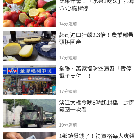
比果汁毒！「水果1吃法」狠奪
命:心臟驟停
14分鐘前
起司進口狂飆2.3倍！農業部帶
頭拚國產
17分鐘前
全聯、萬家福防空演習「暫停
電子支付」！
17分鐘前
淡江大橋今晚8時起封橋　封閉
範圍一次看
19分鐘前
1鄉鎮發錢了！符資格每人爽領