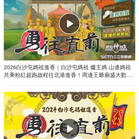
2026白沙屯媽祖進香｜白沙屯媽祖 爐主媽 山邊媽祖
共乘粉紅超跑啟程往北港進香！周邊王爺廟盛大歡
送！