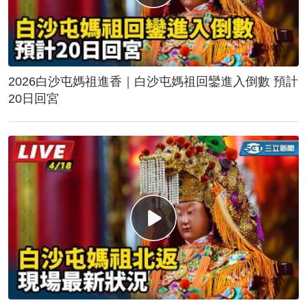
2026白沙屯媽祖進香｜白沙屯媽祖回鑾進入倒數 預計
20日回宮