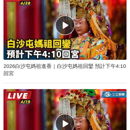
2026白沙屯媽祖進香｜白沙屯媽祖回鑾 預計下午4:10
回宮