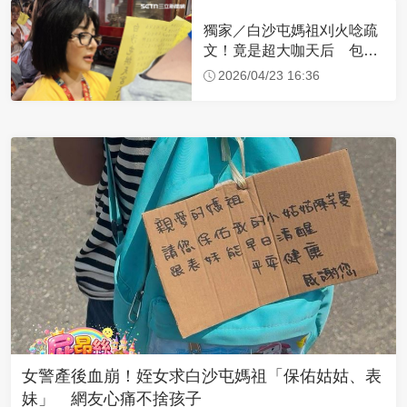
獨家／白沙屯媽祖刈火唸疏
文！竟是超大咖天后 包尿
布忍尿5小時不喊累
2026/04/23 16:36
女警產後血崩！姪女求白沙屯媽祖「保佑姑姑、表
妹」 網友心痛不捨孩子