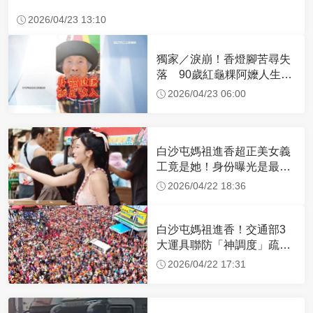
2026/04/23 13:10
獨家／淚崩！香燈腳苦尋失
落 90歲紅龜粿阿嬤人生謝
幕
2026/04/23 06:00
白沙屯媽祖進香超正美女義
工竟是她！身份曝光是最美
禮生 一輩子不結婚
2026/04/22 18:36
白沙屯媽祖進香！交通部3
大運具聯防「神調度」疏運
32.1萬創新高
2026/04/22 17:31