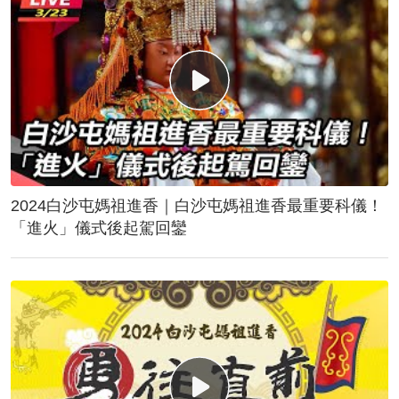
2024白沙屯媽祖進香｜白沙屯媽祖進香最重要科儀！
「進火」儀式後起駕回鑾