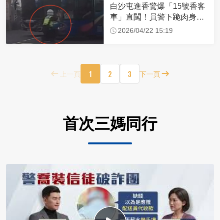
白沙屯進香驚爆「15號香客
車」直闖！員警下跪肉身擋
車：讓行人先過
2026/04/22 15:19
1
2
3
上一頁
下一頁
首次三媽同行