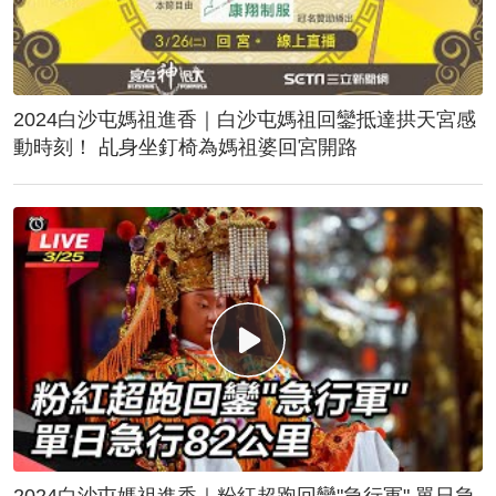
2024白沙屯媽祖進香｜白沙屯媽祖回鑾抵達拱天宮感
動時刻！ 乩身坐釘椅為媽祖婆回宮開路
2024白沙屯媽祖進香｜粉紅超跑回鑾"急行軍" 單日急