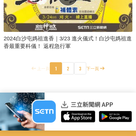
2024白沙屯媽祖進香｜3/23 進火儀式！白沙屯媽祖進
香最重要科儀！ 返程急行軍
1
2
3
上一頁
下一頁