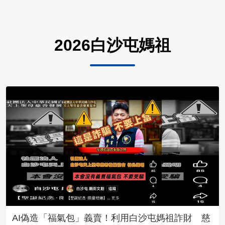
2026白沙屯媽祖
AI偽造「福氣包」義賣！利用白沙屯媽祖詐財 慈