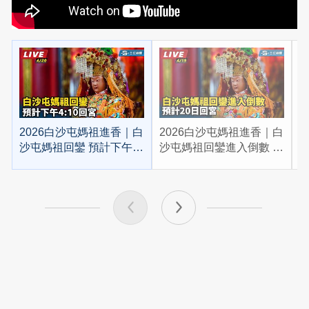
2026白沙屯媽祖進香｜白
2026白沙屯媽祖進香｜白
2
沙屯媽祖回鑾 預計下午
沙屯媽祖回鑾進入倒數 預
4:10回宮
計20日回宮