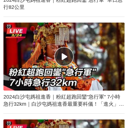
行82公里
2024白沙屯媽祖進香｜粉紅超跑回鑾"急行軍" 7小時
急行32km｜白沙屯媽祖進香最重要科儀！「進火」儀
式後起駕回鑾