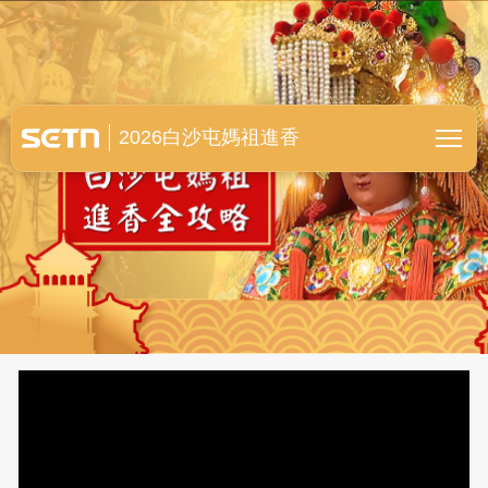
白沙屯媽祖進香全紀錄
2026白沙屯媽祖進香