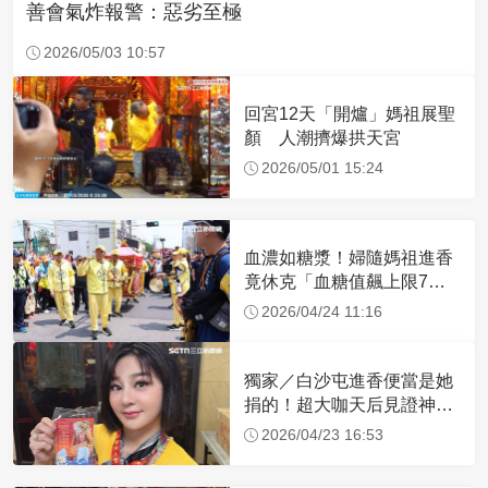
善會氣炸報警：惡劣至極
2026/05/03 10:57
回宮12天「開爐」媽祖展聖
顏 人潮擠爆拱天宮
2026/05/01 15:24
血濃如糖漿！婦隨媽祖進香
竟休克「血糖值飆上限7
倍」 醫曝原因
2026/04/24 11:16
獨家／白沙屯進香便當是她
捐的！超大咖天后見證神
蹟 一靠近媽祖就爆哭
2026/04/23 16:53