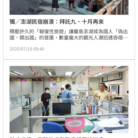
獨／澎湖民宿崩潰：拜託九、十月再來
積壓許久的「報復性旅遊」讓離島澎湖成為國人「偽出
國、類出國」的首選，數量龐大的觀光人潮迅速吞噬澎
湖各個觀光景點、大街小巷、餐廳小吃，連郊區和周邊
2020/07/19 09:40
小島也塞滿人潮，業者荷包賺滿滿，但垃圾、交通、水
電供應等問題浮出檯面，有澎湖居民感概這似乎不是好
現象，突然塞進這麼多人，不只澎湖人生活受影響，遊
客旅遊品質也變差，就有民宿業者大喊吃不消，「遊客
電話一直來，不相干大小事全都問，語氣很差，搞得我
恐慌症都快發