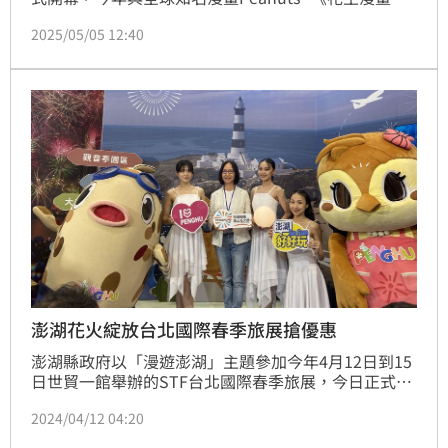
合作，以慶祝這部經典漫畫誕生75週年為主題，打造一
2025/05/05 12:40
場融合煙火、無人機科技燈光秀與多元文化表演的國際
級盛會。活動將自5月5日揭開序幕，並持續至7月29日
閉幕，期間共計29場精彩活動。
澎湖花火綻放台北國際春季旅展搶優惠
澎湖縣政府以「漫遊澎湖」主題參加今年4月12日到15
日世貿一館舉辦的STF台北國際春季旅展，今日正式開
展，首日開館慶以晶球表演代表澎湖的陽光和海洋展開
2024/04/12 04:20
序幕，「縣鳥-澎湖小雲雀 」和「縣魚-玳瑁石斑」遠從
澎湖來到現場，可愛模樣吸引不少人潮聚集，澎湖縣旅