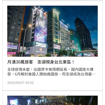
月湧30萬旅客 澎湖現身台北東區！
全球疫情未歇，出國禁令無限期延長，國內國旅大爆
發，6月解封後國人開始瘋國旅，而澎湖成為台灣最熱
門的「類出國」旅遊度假目的地。澎湖縣長賴峰偉表
2020/09/07 04:50
示，澎湖防疫「零確診」，在國人無法出國之際，獲收
觀光紅利，觀光人次屢創新高，7月入境旅客人次突破
29萬人，8月入境旅客人次更創新高，達到29萬9544
人，創下歷年單月新高，較去年同期成長將近9成。
（記者：陳宜加）