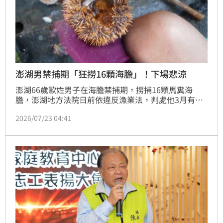
澎湖男禁捕期「狂撈16顆海膽」！下場悲涼
澎湖66歲歐姓男子在海膽禁捕期，撈捕16顆馬糞海
膽，澎湖地方法院日前依違反漁業法，判處他3月有期
徒刑，併科8萬罰金。3月徒刑如易科罰金要9萬元，16
2026/07/23 04:41
顆海膽恐要付出17萬元的代價。