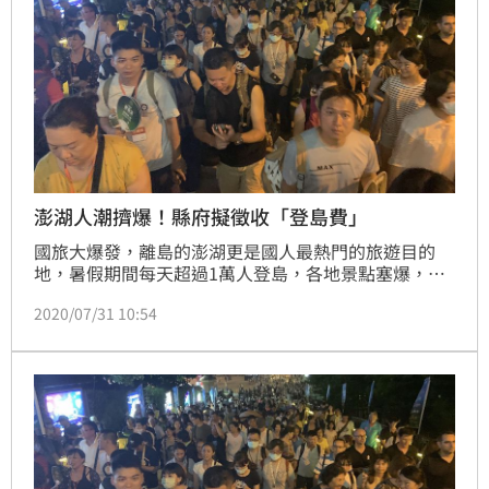
澎湖人潮擠爆！縣府擬徵收「登島費」
國旅大爆發，離島的澎湖更是國人最熱門的旅遊目的
地，暑假期間每天超過1萬人登島，各地景點塞爆，外
界憂心旅遊品質下滑。澎湖縣政府表示，將進行研究分
2020/07/31 10:54
析，參考國外做法，評估徵收旅遊稅，若可行，最快後
年就會實施。（記者：陳宜加）