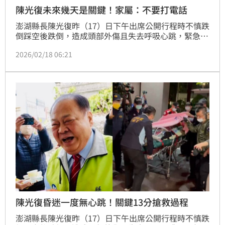
陳光復未來幾天是關鍵！家屬：不要打電話
澎湖縣長陳光復昨（17）日下午出席公開行程時不慎跌
倒踩空後跌倒，造成頭部外傷且失去呼吸心跳，緊急送
往三總澎湖分院急救後已恢復心跳，傍晚後送至高雄榮
2026/02/18 06:21
總。家屬17日晚間在陳光復臉書表示，未來幾天是關鍵
觀察期，「光復一向堅強、韌性十足，我們相信他一定
會努力度過這個難關。」
陳光復昏迷一度無心跳！關鍵13分搶救過程
澎湖縣長陳光復昨（17）日下午出席公開行程時不慎跌