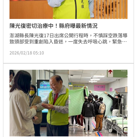
陳光復密切治療中！縣府曝最新情況
澎湖縣長陳光復17日出席公開行程時，不慎踩空跌落導
致頭部受到重創陷入昏迷，一度失去呼吸心跳，緊急送
往三總澎湖醫院搶救後，醫師考量到腦損傷問題建議
2026/02/18 05:10
後，已轉院到高雄榮總進行治療，對此，澎湖縣政府表
示，目前縣長病情穩定，正由醫療團隊持續治療中。