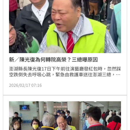
新／陳光復為何轉院高榮？三總曝原因
澎湖縣長陳光復17日下午前往演藝廳發紅包時，忽然踩
空跌倒失去呼吸心跳，緊急由救護車送往澎湖三總，所
幸經搶救13分鐘後已恢復心跳，院方考量到頭部受創，
2026/02/17 07:16
考量有腦損傷的情況，隨即由直升機後送到高雄小港機
場後，再轉往高雄榮總進行治療。