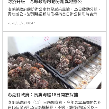
防疫升級 澎縣政府啟動分組異地辦公
澎湖縣政府嚴防辦公室群聚感染風險，25日啟動分組、
異地辦公。澎湖縣長賴峰偉視察首日辦公情形時表示，
縣府防疫高規格，分組、異地辦公提前上路，分散感染
2020/03/25 08:47
風險，維持縣府正常運作。
澎湖縣政府：馬糞海膽16日開放採捕
澎湖縣政府今（11）日晚間宣布，今年馬糞海膽仍如期
在16日至9月15日為採捕期，不過，殼徑須8公分以上