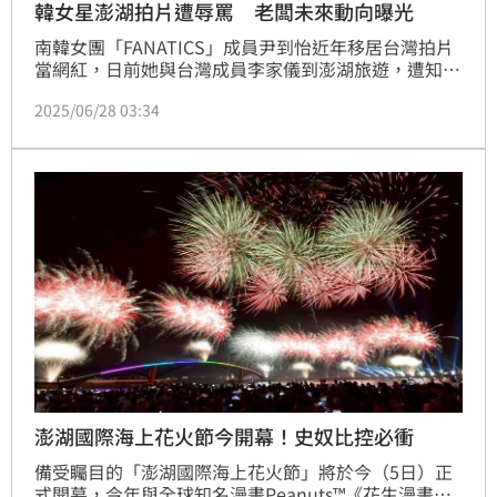
韓女星澎湖拍片遭辱罵 老闆未來動向曝光
南韓女團「FANATICS」成員尹到怡近年移居台灣拍片
當網紅，日前她與台灣成員李家儀到澎湖旅遊，遭知名
老店「阿家生蠔」老闆冷嘲熱諷、揶揄羞辱，對此老闆
2025/06/28 03:34
娘也向兩位女星道歉。記者林汝珊
澎湖國際海上花火節今開幕！史奴比控必衝
備受矚目的「澎湖國際海上花火節」將於今（5日）正
式開幕，今年與全球知名漫畫Peanuts™《花生漫畫》