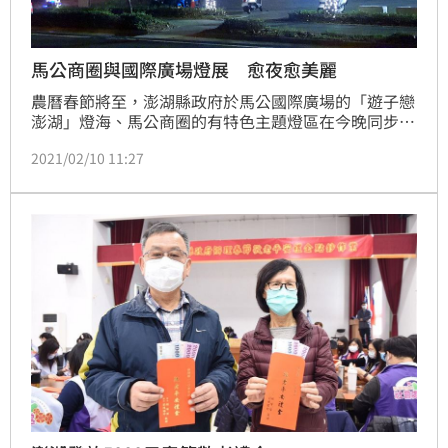
馬公商圈與國際廣場燈展 愈夜愈美麗
農曆春節將至，澎湖縣政府於馬公國際廣場的「遊子戀
澎湖」燈海、馬公商圈的有特色主題燈區在今晚同步亮
起來，不僅愈夜愈美麗，同時歡迎北漂或外漂的遊子回
2021/02/10 11:27
澎湖團圓過年。