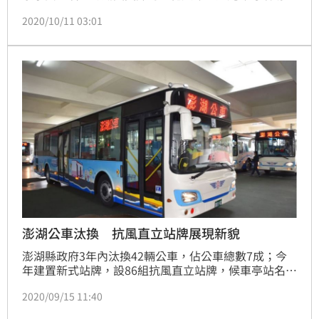
速躍升熱門景點，為延續「瘋澎湖」熱潮，澎澄飯店積
2020/10/11 03:01
極響應澎湖縣政府「戀戀海味‧美食假期活動」，11月
推出「CHEN CHEN’s Party」澄澄派對，打造「音樂
+美食+美酒」三重饗宴，10/15起來澎湖玩就能領500
元美食抵用券。（記者：陳宜加）
澎湖公車汰換 抗風直立站牌展現新貌
澎湖縣政府3年內汰換42輛公車，佔公車總數7成；今
年建置新式站牌，設86組抗風直立站牌，候車亭站名、
重點資訊放大，簡單、易讀，透過資訊直覺化讓民眾
2020/09/15 11:40
「會搭、好搭、愛搭公車」。