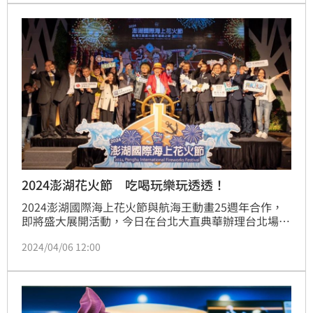
遊處處長陳美齡處長也親臨現場，抽出3名幸運者獨得
縣府特製的「漫遊澎湖下午茶禮盒」，縣府也在四天展
期中準備精彩豐富的活動，歡迎大家來「漫遊澎湖」。
2024澎湖花火節 吃喝玩樂玩透透！
2024澎湖國際海上花火節與航海王動畫25週年合作，
即將盛大展開活動，今日在台北大直典華辦理台北場記
者會，澎湖縣縣長陳光復率領縣府團隊同仁前往，歡迎
2024/04/06 12:00
海內外遊客蒞臨澎湖賞花火，今年花火節也特別延長期
間到七月底，期望搶攻暑期觀光人潮，為澎湖再帶來一
波觀光經濟浪潮。