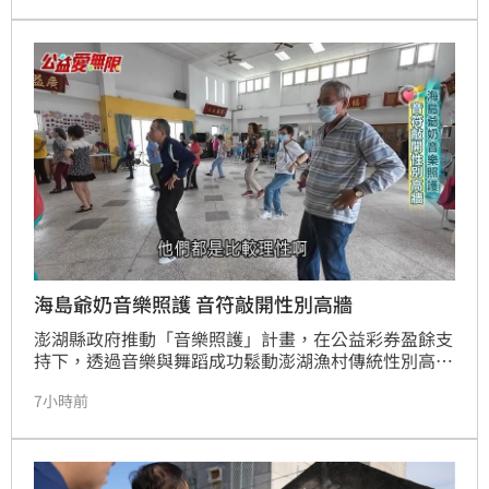
親已返家，醫護評估孩童健康無虞。然而，針對縣府處
置被質疑慢半拍，前社會處長、律師桂祥晟重砲抨擊，
主張縣府應立即向法院聲請停止親權及保護令，以保障
孩童權益。他更公開表示已備妥相關訴狀，呼籲縣府展
現鐵腕執法，切勿讓孩子淪為制度外的犧牲品，應儘速
介入給予實質保護與安置。
海島爺奶音樂照護 音符敲開性別高牆
澎湖縣政府推動「音樂照護」計畫，在公益彩券盈餘支
持下，透過音樂與舞蹈成功鬆動澎湖漁村傳統性別高
牆。過去羞於參與唱跳的男性長者，如今不僅融入課
7小時前
程，更與女性長輩一同使用環保手作樂器合奏，音樂照
護已成為在地活躍老化的全民運動,展現社區活力。