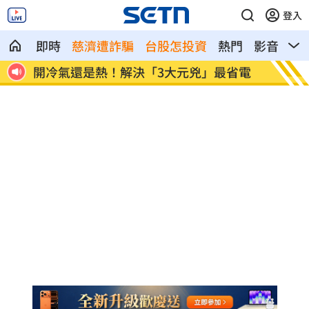
登入
即時
慈濟遭詐騙
台股怎投資
熱門
影音
熱
最省電
金秀賢首公開受訪 將登印尼電視台節目
澎湖