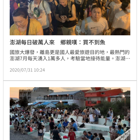
澎湖每日破萬人來 鄉親嘆：買不到魚
國旅大爆發，離島更是國人最愛旅遊目的地，最熱門的
澎湖7月每天湧入1萬多人，考驗當地接待能量。澎湖在
地人透露，民以食為天，觀光客最愛的就是當地新鮮海
2020/07/31 10:24
產，又以石斑最受歡迎，但也導致當地人在市場「買不
到魚」。（記者：陳宜加）