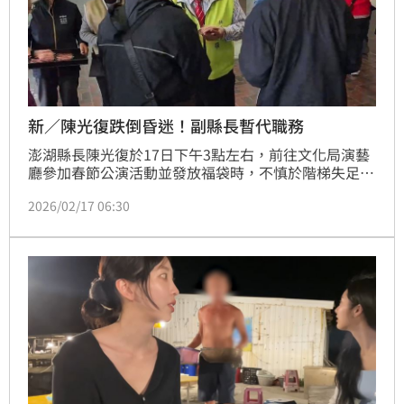
新／陳光復跌倒昏迷！副縣長暫代職務
​澎湖縣長陳光復於17日下午3點左右，前往文化局演藝
廳參加春節公演活動並發放福袋時，不慎於階梯失足跌
倒受傷，隨行人員第一時間通報消防局，緊急送往三軍
2026/02/17 06:30
總醫院澎湖分院救治。