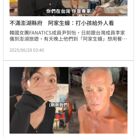
不滿澎湖縣府 阿家生蠔：打小孩給外人看
韓國女團FANATICS成員尹到怡，日前跟台灣成員李家
儀到澎湖旅遊，有天晚上他們到「阿家生蠔」想用餐，
結果過程中遭老闆冷嘲熱諷，相關畫面在網路上曝光引
2025/06/28 03:40
發熱論。澎湖縣政府查出該店未辦理商業登記卻營業，
發函要求業者在期限內取得營業登記或商業登記。對
此，阿家生蠔的老闆不滿縣府「打小孩給外人看」，態
度強硬不辦理營業登記，並嗆聲這間店頂多停一停別
做。