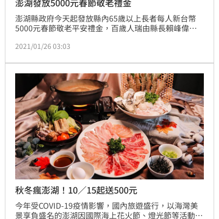
澎湖發放5000元春節敬老禮金
澎湖縣政府今天起發放縣內65歲以上長者每人新台幣
5000元春節敬老平安禮金，百歲人瑞由縣長賴峰偉親
至長者家中致贈，讓長者樂得笑呵呵。
2021/01/26 03:03
秋冬瘋澎湖！10／15起送500元
今年受COVID-19疫情影響，國內旅遊盛行，以海灣美
景享負盛名的澎湖因國際海上花火節、燈光節等活動快