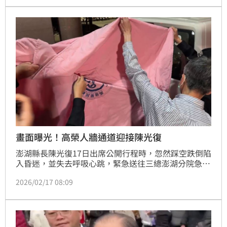
畫面曝光！高榮人牆通道迎接陳光復
澎湖縣長陳光復17日出席公開行程時，忽然踩空跌倒陷
入昏迷，並失去呼吸心跳，緊急送往三總澎湖分院急救
後雖恢復心跳，但經全身斷層掃描後，院方擔憂陳光復
2026/02/17 08:09
出現腦損傷，因此在醫師建議下隨即由直升機後送高雄
榮總，目前到院畫面也已曝光。