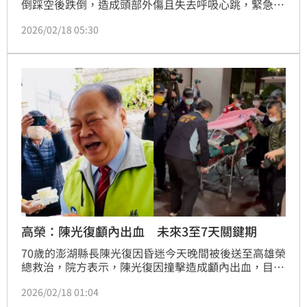
倒踩空後跌倒，造成頭部外傷且失去呼吸心跳，緊急送
往三總澎湖分院急救後已恢復心跳，傍晚後送至高雄榮
2026/02/18 05:30
總。三總澎湖分院副院長田炯璽說明關鍵13分鐘搶救過
程。澎湖縣議長陳毓仁提及，去年就曾傳出陳光復眼部
不適的狀況，不過跌倒原因仍待釐清。
高榮：陳光復顱內出血 未來3至7天關鍵期
70歲的澎湖縣長陳光復因昏迷今天晚間被後送至高雄榮
總救治，院方表示，陳光復因撞擊造成顱內出血，目前
採藥物及顱內減壓手術等加強治療，未來3至7天都是危
2026/02/18 01:04
險的觀察期。