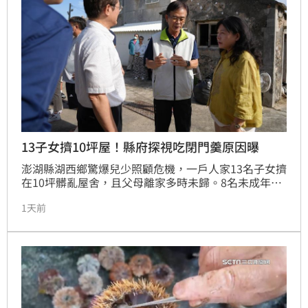
13子女擠10坪屋！縣府探視吃閉門羹原因曝
澎湖縣湖西鄉驚爆兒少照顧危機，一戶人家13名子女擠
在10坪髒亂屋舍，且父母離家多時未歸。8名未成年孩
童長期仰賴外界接濟，身形瘦小令人心疼。澎湖縣府獲
1天前
報後火速成立專案小組，由秘書長帶隊前往探視，不料
遭孩子拒於門外。目前社會處已將此案列為重大兒少保
護案件，強調若查證有安全疑慮或補助款遭不當挪用，
將依法強制緊急安置。衛生局預計將偕同醫師再次前
往，並嚴查資金流向，誓言絕不寬貸，務必保障孩童生
存權益，讓孩子盡速脫離高風險生活環境。