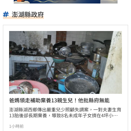
澎湖縣政府
爸媽領走補助棄養13親生兒！他批縣府無能
澎湖縣湖西鄉傳出嚴重兒少照顧失調案，一對夫妻生育
13胎後卻長期棄養，導致8名未成年子女擠在4坪小屋
內「小孩養小孩」，生活慘況引發社會譁然。縣議員許
1小時前
育愷揭露此事後，各界善心湧入提供餐食救急，目前母