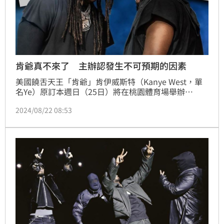
肯爺真不來了 主辦認發生不可預期的因素
美國饒舌天王「肯爺」肯伊威斯特（Kanye West，單
名Ye）原訂本週日（25日）將在桃園體育場舉辦
「Vultures Listening Experience」巡演，不料21日卻
2024/08/22 08:53
傳出活動取消，除深夜肯爺團隊發出聲明，表示演出取
消與肯爺本人無關外，主辦單位也終於出面回應了。林
汝珊