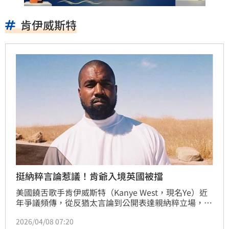
肯伊威斯特
挺納粹言論惹議！肯爺入境英國被擋
美國饒舌歌手肯伊威斯特（Kanye West，現名Ye）近
年爭議頻傳，從反猶太言論到公開表達親納粹立場，引
發國際輿論持續關注。近期他原定前往英國倫敦參加大
2026/04/08 07:20
型音樂節演出，卻因入境遭拒，活動最終取消，再度掀