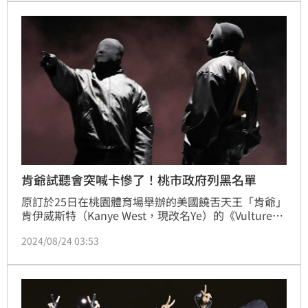
園市政府列入黑名單。對此，主辦方稍早終於發聲回應
了。
肯爺試聽會突喊卡慘了！桃市政府列黑名單
原訂於25日在桃園體育場舉辦的美國饒舌天王「肯爺」
肯伊威斯特（Kanye West，現改名Ye）的《Vultures 
Listening Experience》試聽會，突然在活動前四天宣
2024/08/24 03:53
布稱「發生不可預期的因素」取消，讓粉絲們大失所
望。然而對此，消保官已介入調查，主辦單位「聚善美
文創娛樂有限公司」更遭桃園市政府列入黑名單。