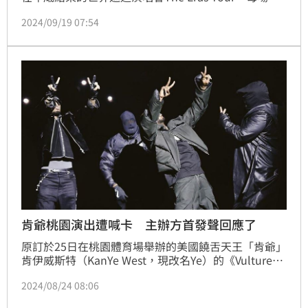
吸引上萬粉絲朝聖，颳起全球泰勒絲旋風！但擁有無數
2024/09/19 07:54
膾炙人口歌曲的她曾在 2019 年捲入一起專輯母帶版權
風波，創作心血的所有權在一夕之間落入他人之手。
肯爺桃園演出遭喊卡 主辦方首發聲回應了
原訂於25日在桃園體育場舉辦的美國饒舌天王「肯爺」
肯伊威斯特（KanYe West，現改名Ye）的《Vultures 
Listening Experience》試聽會，突然在活動前四天宣
2024/08/24 08:06
布稱「發生不可預期的因素」取消，更傳出消保官已介
入調查，主辦單位「聚善美文創娛樂有限公司」還遭桃