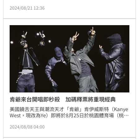
育場舉辦「Vultures Listening Experience」試聽會，
2024/08/21 12:36
門票開賣首日1分鐘就搶光光。今（21日）卻傳出主辦
單位通知廠商「活動取消」，目前尚未正式作出取消公
告。
肯爺來台開唱即秒殺 加碼釋票將重現經典
美國饒舌天王與潮流天才「肯爺」肯伊威斯特（Kanye 
West，現改為Ye）即將於8月25日於桃園體育場（桃園
市立田徑場）與Ty Dolla $ign，攜手帶來讓粉絲敲破碗
2024/08/08 04:00
的「Vultures Listening Experience」，台灣場1日開
賣首日5分鐘就售罄，為了讓更多沒買到票而扼腕的粉