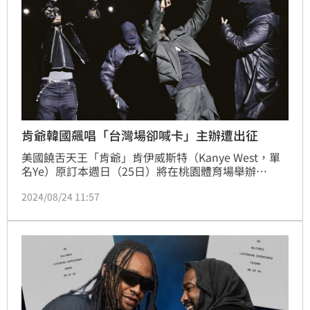
肯爺韓國飆唱「台灣場卻喊卡」主辦遭出征
美國饒舌天王「肯爺」肯伊威斯特（Kanye West，單
名Ye）原訂本週日（25日）將在桃園體育場舉辦
「Vultures Listening Experience」巡演，不料21日卻
2024/08/24 11:57
傳出活動取消，讓粉絲震驚不已。而肯爺23日晚間仍在
首爾照常開唱，讓不少粉絲大破防，羨慕不已，更紛紛
到台灣場主辦單位「聚善美文創」粉專留言，要求說
明。林汝珊