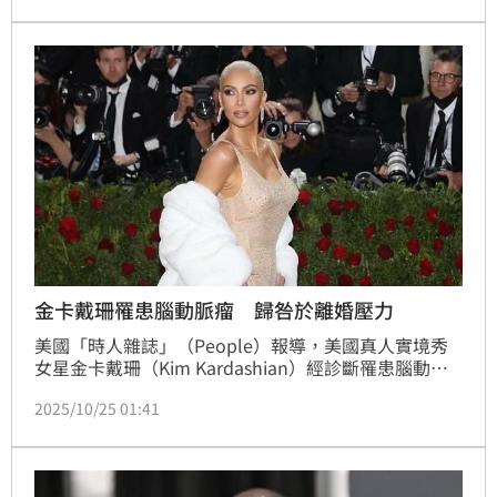
起討論。
金卡戴珊罹患腦動脈瘤 歸咎於離婚壓力
美國「時人雜誌」（People）報導，美國真人實境秀
女星金卡戴珊（Kim Kardashian）經診斷罹患腦動脈
瘤，她將病因歸咎於離婚壓力。
2025/10/25 01:41