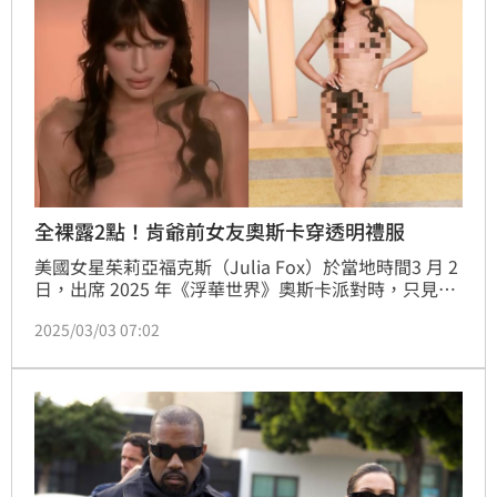
全裸露2點！肯爺前女友奧斯卡穿透明禮服
美國女星茱莉亞福克斯（Julia Fox）於當地時間3 月 2 
日，出席 2025 年《浮華世界》奧斯卡派對時，只見她
身穿完全透明的連身裙，露出了粉紅2點，並以頭髮覆
2025/03/03 07:02
蓋了胯下和乳溝，引發高度關注。外界與她前任「肯
爺」肯伊威斯特（Kayne West）的妻子比安卡
（Bianca Censori），在 2025 年葛萊美頒獎典禮上所
穿的透明禮服進行了比較。