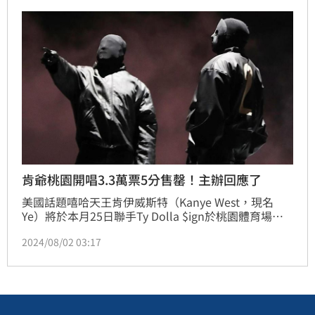
絲也能同歡，主辦單位聚善美文創娛樂向肯爺團隊極力
爭取後，宣布再釋出更多票券。林汝珊
肯爺桃園開唱3.3萬票5分售罄！主辦回應了
美國話題嘻哈天王肯伊威斯特（Kanye West，現名
Ye）將於本月25日聯手Ty Dolla $ign於桃園體育場舉
行「Vultures Listening Experience」演出。今（2）
2024/08/02 03:17
日稍早開賣的3.3萬張門票僅5分鐘內售罄，顯示出肯爺
雖然爭議不斷仍擁有超高人氣。