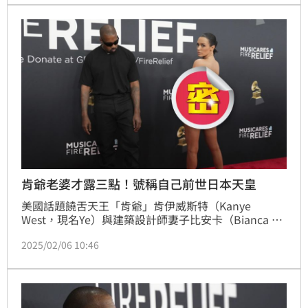
台上罵泰勒絲、猶太人，更發表他所販賣的卐字納粹標
誌 T 恤，遭媒體與不少網友痛批「令人作嘔」質疑他
「精神狀態堪憂」。
肯爺老婆才露三點！號稱自己前世日本天皇
美國話題饒舌天王「肯爺」肯伊威斯特（Kanye 
West，現名Ye）與建築設計師妻子比安卡（Bianca 
Censori）近日於第67屆葛萊美獎不請自來惹風波。比
2025/02/06 10:46
安卡先在紅毯上突然脫去外套，僅穿著幾乎全裸露三點
的透膚薄紗，嚇呆現場媒體與觀眾，甚至讓時尚雜誌
《浮華世界》緊急關閉紅毯直播。雖傳言兩人遭請出
場，不過美國媒體《TMZ》澄清，他們是選擇跳過頒獎
典禮，直奔私人派對。