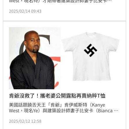
West，現名Ye）才剛帶著建築設計師妻子比安卡
（Bianca Censori）三點全露大鬧葛萊美獎紅毯，讓他
2025/02/14 09:43
痛失6.6億元的日本演唱會合約，接著又在超級盃痛罵
泰勒絲、猶太人，更在官網販售納粹卐字納粹標誌 T 
恤，遭痛批「令人作嘔」再嚇跑比安卡準備拍攝的新片
投資商2500萬美元（約8.2億元台幣）又飛了，一連串
脫序行為損失高達14.8億元台幣。
肯爺沒救了！攜老婆公開露點再賣納粹T恤
美國話題饒舌天王「肯爺」肯伊威斯特（Kanye 
West，現名Ye）與建築設計師妻子比安卡（Bianca 
Censori）近日於第67屆葛萊美獎不請自來，在舞台大
2025/02/12 12:58
露三點的透膚薄紗，嚇壞現場媒體與觀眾，然而他似乎
吃到甜頭不打算收手，在舉世關注超級盃時，在社群平