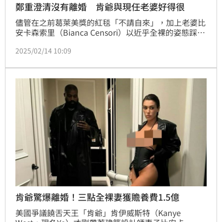
鄭重澄清沒有離婚 肯爺與現任老婆好得很
儘管在之前葛萊美獎的紅毯「不請自來」，加上老婆比
安卡森索里（Bianca Censori）以近乎全裸的姿態踩
場，導致傳聞改名為「Ye」的肯伊威斯特（Kanye 
2025/02/14 10:09
West）正在辦理離婚，但是這則消息遭到否認。
肯爺驚爆離婚！三點全裸妻獲贍養費1.5億
美國爭議饒舌天王「肯爺」肯伊威斯特（Kanye 