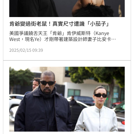
肯爺變過街老鼠！真實尺寸遭譏「小茄子」
美國爭議饒舌天王「肯爺」肯伊威斯特（Kanye 
West，現名Ye）才剛帶著建築設計師妻子比安卡
（Bianca Censori）三點全露大鬧葛萊美獎紅毯，接著
2025/02/15 09:39
又在超級盃痛罵泰勒絲、猶太人，更在官網販售納粹卐
字納粹標誌 T 恤，遭痛批「令人作嘔」，一連串脫序行
為損失高達14.8億元台幣，更爆出他已與老婆分居離
婚，對此他的經紀人發聲了。