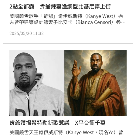
2點全都露 肯爺辣妻漁網型比基尼穿上街
美國饒舌歌手「肯爺」肯伊威斯特（Kanye West）過
去曾帶建築設計師妻子比安卡（Bianca Censori）參加
第67屆葛萊美獎，三點全露而引發爭議，沒想到近日比
2025/05/20 11:32
安卡的穿搭再度掀起話題，日前到西班牙度假時，身穿
一套漁網型比基尼亮相，大尺度服裝震撼當地民眾。蔡
佩伶報導
肯爺讚揚希特勒新歌惹議 X平台衝千萬
美國饒舌天王肯伊威斯特（Kanye West，現名Ye）曾