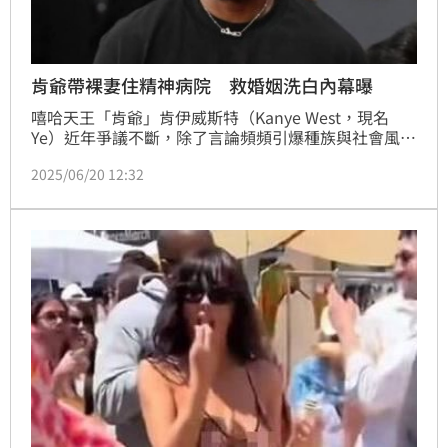
肯爺帶裸妻住精神病院 救婚姻洗白內幕曝
嘻哈天王「肯爺」肯伊威斯特（Kanye West，現名 
Ye）近年爭議不斷，除了言論頻頻引爆種族與社會風
波，與裸妻比安卡的關係也一度傳出亮紅燈。根據外媒
2025/06/20 12:32
《RadarOnline》爆料，肯爺最近悄悄與比安卡一起飛
往西班牙馬約卡島，入住專門為富豪與名人打造的豪華
療養中心。林汝珊