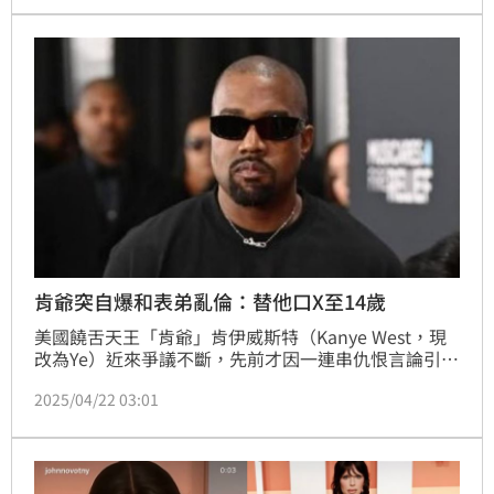
竟直接取名《希特勒萬歲》（Heil Hitler），沒多久之
後歌曲就遭到下架。蔡佩伶報導
肯爺突自爆和表弟亂倫：替他口X至14歲
美國饒舌天王「肯爺」肯伊威斯特（Kanye West，現
改為Ye）近來爭議不斷，先前才因一連串仇恨言論引發
抨擊，近日又在社群平台自爆新歌〈Cousins〉的靈感
2025/04/22 03:01
來自於表弟，透露兩人曾經「亂倫」發生關係，貼文曝
光後再次掀起網友議論。