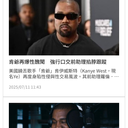
肯爺再爆性醜聞 強行口交前助理掐脖跟蹤
美國饒舌歌手「肯爺」肯伊威斯特（Kanye West，現
名Ye）再度身陷性侵與性交易風波。其前助理蘿倫．皮
西奧塔（Lauren Pisciotta）近日更新訴訟內容，指控
2025/07/11 11:43
Ye在其就職期間多次對她性騷擾與性侵，甚至強行口
交，還以職涯發展為由操控她順從性要求。記者林汝珊