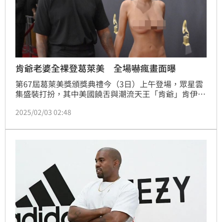
肯爺老婆全裸登葛萊美 全場嚇瘋畫面曝
第67屆葛萊美獎頒獎典禮今（3日）上午登場，眾星雲
集盛裝打扮，其中美國饒舌與潮流天王「肯爺」肯伊威
斯特（Kanye West）牽著建築師老婆比安卡（Bianca 
2025/02/03 02:48
Censori）卻以「驚人透視裝」出席，3點全露把眾人全
嚇傻。林汝珊