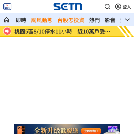
登入
即時
颱風動態
台股怎投資
熱門
影音
熱搜
受影
「白海豚」最快明發海警 卓榮泰發聲了
李棟旭