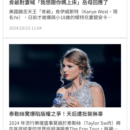
肯爺對妻喊「我想跟你媽上床」岳母回應了
美國饒舌天王「肯爺」肯伊威斯特（Kanye West，現
名Ye），日前才被爆與小18歲的模特兒妻碧安卡
（Bianca Censori）離婚危機，又遭前私人助理勞倫
2024/10/15 11:04
（Lauren Pisciotta）指控，遭肯爺下藥迷姦，如今訴
狀外流，文中更爆出肯爺曾脅迫妻子，逼迫她看著自己
與岳母發生性關係，讓眾人看了直搖頭。
泰勒絲驚爆陷版權之爭！天后遭批裝無辜
2024 年流行樂壇盛事莫過於泰勒絲（Taylor Swift）將
在年底結束的世界巡迴演唱會The Eras Tour，每場皆