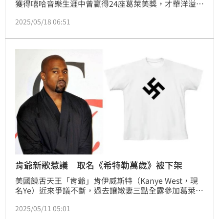
獲得嘻哈音樂生涯中曾贏得24座葛萊美獎，才華洋溢的
他更設計多款服裝商品受到瘋搶，然而近年來屢次發表
2025/05/18 06:51
反猶太主義及支持納粹的言論。近日釋出新歌《Heil 
Hitler》（暫譯：希特勒萬歲），在X平台上衝近千萬
觀看。
肯爺新歌惹議 取名《希特勒萬歲》被下架
美國饒舌天王「肯爺」肯伊威斯特（Kanye West，現
名Ye）近來爭議不斷，過去讓嫩妻三點全露參加葛萊美
獎，隨後又在社群中發出「反猶太主義」的貼文，接連
2025/05/11 05:01
引起撻伐，而遭到經紀公司解約，沒想到近日發表新歌