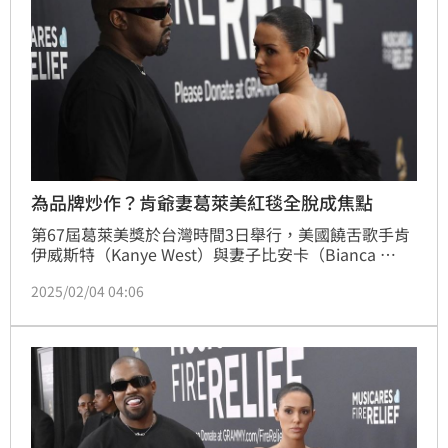
為品牌炒作？肯爺妻葛萊美紅毯全脫成焦點
第67屆葛萊美獎於台灣時間3日舉行，美國饒舌歌手肯
伊威斯特（Kanye West）與妻子比安卡（Bianca 
Censori）共走紅毯，不過比安卡在媒體鏡頭前突然脫
2025/02/04 04:06
去大衣，以全裸造型現身，其胸前暴露的輪廓立即成為
火熱話題。