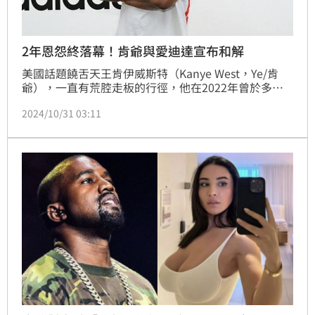
2年恩怨終落幕！肯爺與愛迪達宣布和解
美國話題饒舌天王肯伊威斯特（Kanye West，Ye/肯
爺），一直有荒腔走板的行徑，他在2022年曾於多個
社交媒體平台上發表仇恨言論，「我真的要說的是反猶
2024/10/31 03:11
太主義是狗屎（antisemitic），他們不能甩掉我。」不
僅造成他短暫被推特與 IG 停權，當時多個國際品牌如
GAP、巴黎世家）發聲明切割，Adida（愛迪達）更宣
告終止與肯爺的合作關係，造成當時愛迪達股價盤前大
跌，愛迪