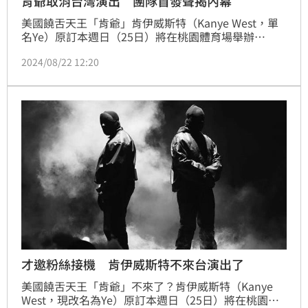
肯爺取消台灣演出 團隊首發聲揭內幕
美國饒舌天王「肯爺」肯伊威斯特（Kanye West，單
名Ye）原訂本週日（25日）將在桃園體育場舉辦
「Vultures Listening Experience」巡演，門票開賣首
2024/08/22 12:20
日1分鐘就搶光光。不料，21日卻傳出活動取消，深夜
肯爺團隊發出聲明，表示演出取消與肯爺本人無關。
才邀粉絲接機 肯伊威斯特不來台演出了
美國饒舌天王「肯爺」不來了？肯伊威斯特（Kanye 
West，現改名為Ye）原訂本週日（25日）將在桃園體