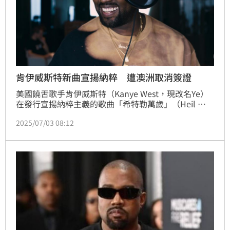
肯伊威斯特新曲宣揚納粹 遭澳洲取消簽證
美國饒舌歌手肯伊威斯特（Kanye West，現改名Ye）
在發行宣揚納粹主義的歌曲「希特勒萬歲」（Heil 
Hitler，暫譯）後，遭澳洲內政部取消簽證。
2025/07/03 08:12