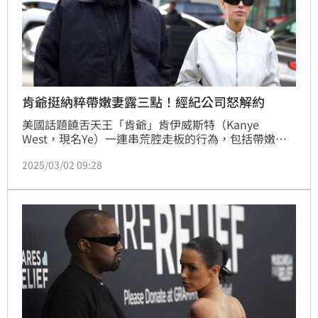
肯爺挺納粹帶嫩妻露三點！經紀公司怒解約
美國話題饒舌天王「肯爺」肯伊威斯特（Kanye 
West，現名Ye）一連串荒腔走板的行為，包括帶嫩妻
到第67屆葛萊美獎，在紅毯背板穿三點全露的透膚薄
2025/03/02 09:28
紗，在社群平台上罵泰勒絲、猶太人，更發表他所販賣
的卐字納粹標誌 T恤，接連引發討伐之後，他所屬經紀
公司終於受不了宣布與他解約！