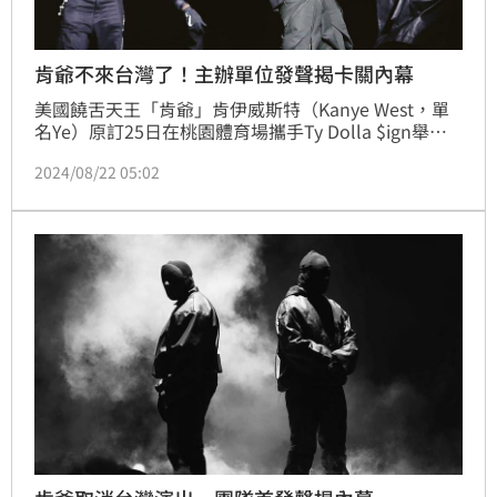
肯爺不來台灣了！主辦單位發聲揭卡關內幕
美國饒舌天王「肯爺」肯伊威斯特（Kanye West，單
名Ye）原訂25日在桃園體育場攜手Ty Dolla $ign舉辦
「Vultures Listening Experience」巡演，門票開賣首
2024/08/22 05:02
日1分鐘就搶光光。不料，開唱前4天卻傳出活動取消。
對此，主辦單位聚善美文創娛樂深夜也發聲了！