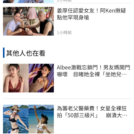
姜厚任認愛女友！阿Ken揪疑
點他罕現身嗆
1小時前
其他人也在看
Albee激戰忘鎖門！男友媽開門
嚇壞 目睹她全裸「坐她兒子
身上」
為籌老父醫藥費！女星全裸狂
拍「50部三級片」 崩潰大
哭：沒靈魂了