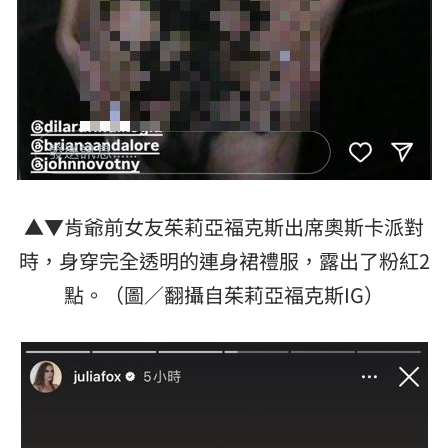
▲▼肯爺前女友茱莉亞福克斯出席奧斯卡派對
時，身穿完全透明的連身裙禮服，露出了粉紅2
點。（圖／翻攝自茱莉亞福克斯IG）