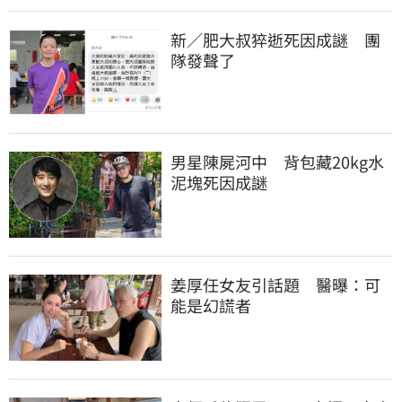
新／肥大叔猝逝死因成謎　團
隊發聲了
男星陳屍河中　背包藏20kg水
泥塊死因成謎
姜厚任女友引話題　醫曝：可
能是幻謊者