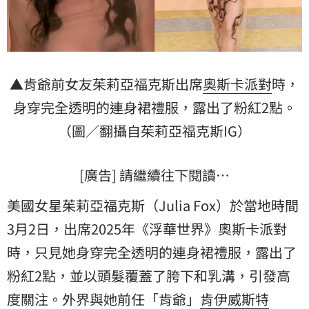
▲肯爺前女友茱莉亞福克斯出席
奧斯卡
派對
時，
身穿完全透明的連身裙禮服，露出了粉紅2點。
（圖／翻攝自茱莉亞福克斯IG）
[廣告] 請繼續往下閱讀…
美國女星茱莉亞福克斯（Julia Fox）於當地時間
3月2日，出席2025年《浮華世界》奧斯卡派對
時，只見她身穿完全透明的連身裙禮服，露出了
粉紅2點，並以頭髮覆蓋了胯下和乳溝，引發高
度關注。外界與她前任「肯爺」
肯伊威斯特