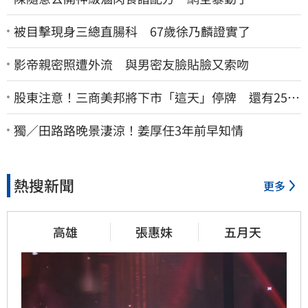
被目擊現身三總直腸科 67歲徐乃麟證實了
影帝親密照遭外流 與男密友臉貼臉又索吻
股東注意！三商美邦將下市「這天」停牌 還有252
名千張大戶
獨／田路路晚景淒涼！姜厚任3年前早知情
熱搜新聞
更多
高雄
張惠妹
五月天