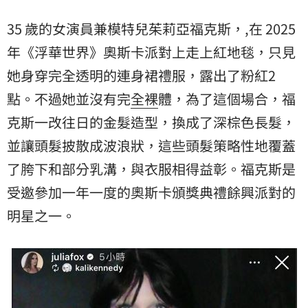
35 歲的女演員兼模特兒茱莉亞福克斯，,在 2025
年《浮華世界》奧斯卡派對上走上紅地毯，只見
她身穿完全透明的連身裙禮服，露出了粉紅2
點。不過她並沒有完
全裸
體，為了這個場合，福
克斯一改往日的金髮造型，換成了深棕色長髮，
並讓頭髮披散成波浪狀，這些頭髮策略性地覆蓋
了胯下和部分乳溝，與衣服相得益彰。福克斯是
受邀參加一年一度的奧斯卡頒獎典禮餘興派對的
明星之一。