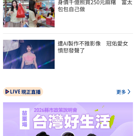
身價千億照買250元麻糬　富太
包包自己做
遭AI製作不雅影像　冠佑愛女
憤怒發聲了
現正直播
更多