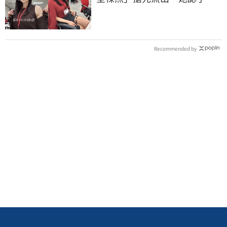
上班7個月沒男友
Recommended by