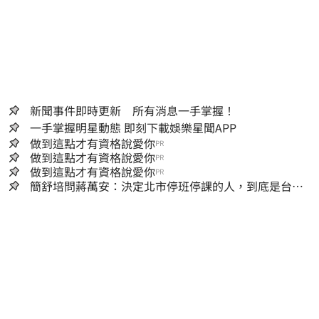
新聞事件即時更新 所有消息一手掌握！
一手掌握明星動態 即刻下載娛樂星聞APP
做到這點才有資格說愛你
PR
做到這點才有資格說愛你
PR
做到這點才有資格說愛你
PR
簡舒培問蔣萬安：決定北市停班停課的人，到底是台北
市長，還是氣象署？