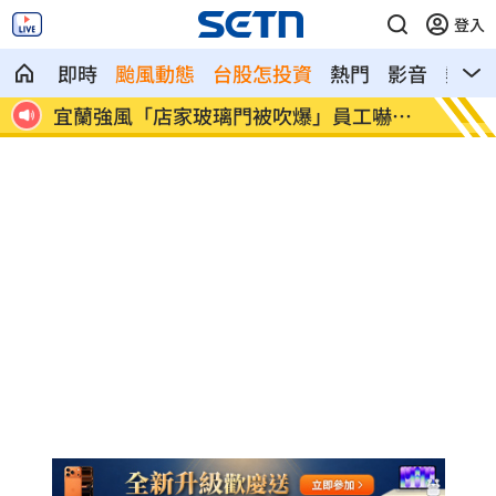
登入
即時
颱風動態
台股怎投資
熱門
影音
熱搜
貼文
宜蘭強風「店家玻璃門被吹爆」員工嚇抱
配合漢
頭
目