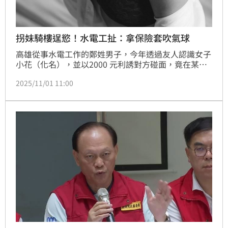
拐妹騎樓逞慾！水電工扯：拿保險套吹氣球
高雄從事水電工作的鄭姓男子，今年透過友人認識女子
小花（化名），並以2000 元利誘對方碰面，竟在某處
民宅騎樓碰面，不顧女方哭喊「不要！」對她強制性交
2025/11/01 11:00
得逞，直到路人撞見上前制止，才作罷；事後鄭男挨
告，否認犯行還反控對方是「援交妹」，拿保險套只是
為了吹汽球；說詞未獲法官採信，被依強制性交未遂
罪，判處2年4個月有期徒刑，可上訴。