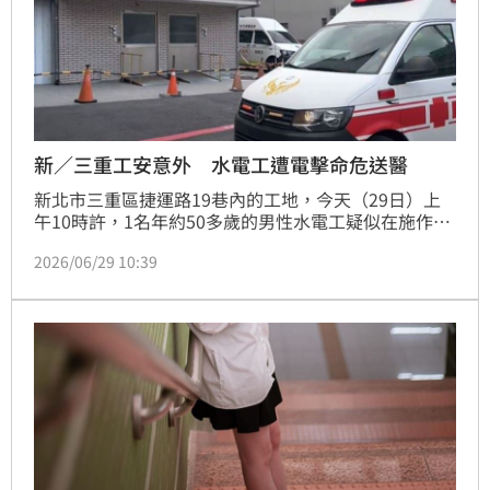
新／三重工安意外 水電工遭電擊命危送醫
新北市三重區捷運路19巷內的工地，今天（29日）上
午10時許，1名年約50多歲的男性水電工疑似在施作時
遭電擊傷，消防救護員獲報到場時，發現男子已失去生
2026/06/29 10:39
命徵象，目前已由救護車送往市立三重醫院搶救，至於
事發原因還待市府相關單位後續調查釐清。