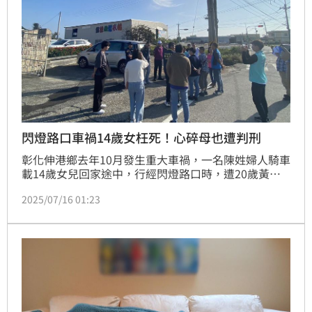
閃燈路口車禍14歲女枉死！心碎母也遭判刑
彰化伸港鄉去年10月發生重大車禍，一名陳姓婦人騎車
載14歲女兒回家途中，行經閃燈路口時，遭20歲黃姓
水電工開車撞飛，母女二人摔落田中，14歲女兒因傷勢
2025/07/16 01:23
嚴重，搶救7天後不治。法院審理認為，車禍肇事主因
是黃男行經閃紅燈路口「未停車再開」，依過失致死罪
判黃男10月徒刑；另外，陳姓婦人因行經閃黃燈路口未
減速，也被依過失致死罪判2月徒刑、緩刑2年；全案可
上訴。