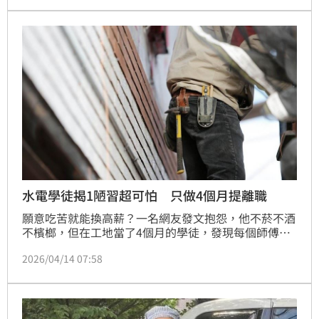
跳，經搶救後在加護病房觀察。
水電學徒揭1陋習超可怕 只做4個月提離職
願意吃苦就能換高薪？一名網友發文抱怨，他不菸不酒
不檳榔，但在工地當了4個月的學徒，發現每個師傅都
在抽菸，「菸是一根一根的一直點，嘴巴叼著一根菸，
2026/04/14 07:58
邊做邊抽」，為了不讓自己的肺壞掉，決定提出離職。