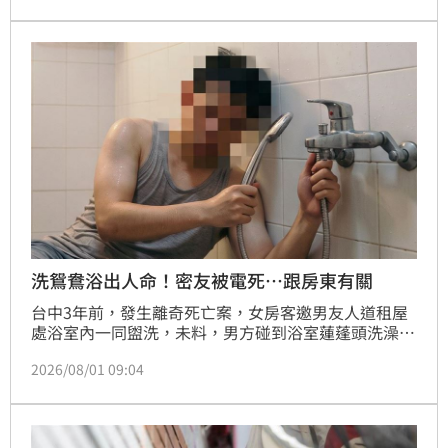
人送往台北馬偕醫院搶救。警方初步勘驗排除外力介
入，並已通報新北市勞檢處介入調查，釐清現場是否涉
及施工安全管理疏失，以確保勞工權益及後續責任歸
屬。
洗鴛鴦浴出人命！密友被電死…跟房東有關
台中3年前，發生離奇死亡案，女房客邀男友人道租屋
處浴室內一同盥洗，未料，男方碰到浴室蓮蓬頭洗澡
時，因漏電而觸電倒地，最終休克死亡；此案發生後，
2026/08/01 09:04
經追查，發現陳姓房東私接電線，導致漏電釀成悲劇，
涉犯過失致死罪遭依法送辦；審理時，他認罪、賠償跟
死者家屬達成和解，獲判緩刑5年，緩刑期間付保護管
束，須履行賠償義務，應接受3場法治教育，可上訴。