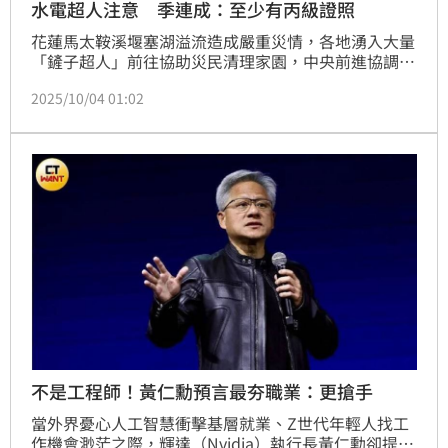
水電超人注意 季連成：至少有丙級證照
花蓮馬太鞍溪堰塞湖溢流造成嚴重災情，各地湧入大量
「鏟子超人」前往協助災民清理家園，中央前進協調所
總協調官季連成3日呼籲，現在更需要的是水電、泥
2025/10/04 01:02
作、木工等專業技術的志工，一般志工可以好好地去過
中秋連假，不過今（4）日光復車站仍湧現不少志工。
季連成呼籲，志工們抵達光復車站後，還是要接受分流
作業，自行進入災區恐面臨無工作的情況；而目前需要
的專業志工包含木工、水電工、水泥工，其中水電工至
少要有丙級證照。
不是工程師！黃仁勳預言最夯職業：更搶手
當外界憂心人工智慧衝擊基層就業、Z世代年輕人找工
作機會渺茫之際，輝達（Nvidia）執行長黃仁勳卻提出