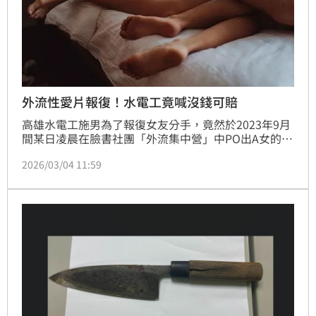
外流性愛片報復！水電工竟喊沒錢可賠
高雄水電工施男為了報復女友分手，竟然於2023年9月
間某日凌晨在臉書社團「外流集中營」中PO出A女的性
愛影片，順帶將對方2名姊姊的照片也一併附上，後續
2026/03/04 11:59
遭3人求償共400萬元，案經橋頭地院審理後，判決施
男應分別賠償3人共90萬元，全案定讞。