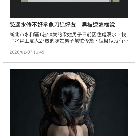
怨漏水修不好拿魚刀追好友 男被逮這樣說
新北市永和區1名50歲的梁姓男子日前因住處漏水，找
了水電工友人27歲的陳姓男子幫忙修繕，但疑似沒有將
漏水的問題解決，再加上陳男挑撥梁男與女女友的感情
2026/01/07 10:45
等，2人反目成仇，本周日（4日）凌晨2時許，陳男回
家時，剛好聽到梁男酒後跟其他友人說自己的壞話，2
人再爆衝突，梁男竟然拿出預藏的「魚刀」揮舞追砍陳
男，嚇壞其他附近鄰居，警方獲報後到場逮捕梁男，梁
男竟說他之前是廚師，身上才帶著「魚刀」，警詢後梁
男依全恐嚇