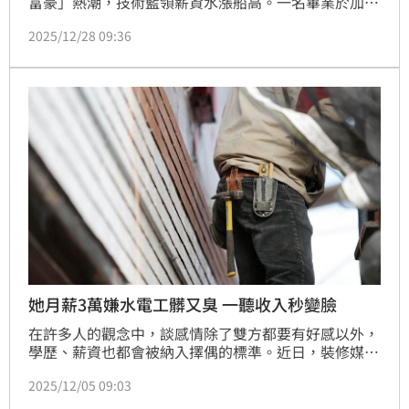
富豪」熱潮，技術藍領薪資水漲船高。一名畢業於加州
大學柏克萊分校的男子崇邁（Chong Mai），毅然辭去
2025/12/28 09:36
會計師工作轉行當水電工，結果月薪暴增至190萬日圓
（約新台幣38.8萬元），不僅是過去薪資的3倍，且工
時縮短、生活品質也獲得提升，更直言「AI無法取代體
力勞動」。
她月薪3萬嫌水電工髒又臭 一聽收入秒變臉
在許多人的觀念中，談感情除了雙方都要有好感以外，
學歷、薪資也都會被納入擇偶的標準。近日，裝修媒合
平台「師虎來了」發布影片，隨機選擇兩位台灣女生街
2025/12/05 09:03
訪，詢問她們「會不會喜歡水電師傅？」但兩名女生不
但否認，還稱水電師傅又髒又臭、沒讀書，聽到這，一