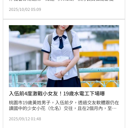
不同觀點。他強調，隨著全球數據中心加速擴張，電
2025/10/02 05:09
工、水管工、木匠等技職人才將迎來前所未有的需求，
並呼籲年輕人重視技職教育。
入伍前4度激戰小女友！19歲水電工下場曝
桃園市19歲黃姓男子，入伍前夕，透過交友軟體跟仍在
讀國中的少女小花（化名）交往，且在2個月內，至少
發生4次性行為，事後她媽媽發現此事，憤而報警提
2025/09/12 01:48
告，黃男認罪，以40萬元達成調解，法院審理後，判他
緩刑3年，緩刑期間付保護管束，並履約賠償，可上