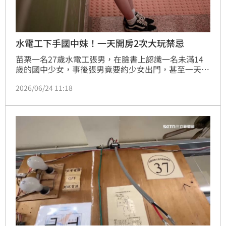
水電工下手國中妹！一天開房2次大玩禁忌
苗栗一名27歲水電工張男，在臉書上認識一名未滿14
歲的國中少女，事後張男竟要約少女出門，甚至一天內
帶少女去摩鐵開房間2次，期間2人都有發生性行為。全
2026/06/24 11:18
案經法官審理，認為張男犯對未滿14歲少女為性交罪2
罪，合併判處2年徒刑，少女家屬也向男子求償，法院
判應賠償40萬元撫慰金。