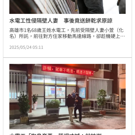
水電工性侵隔壁人妻 事後竟送餅乾求原諒
高雄市1名68歲王姓水電工，先前受隔壁人妻小萱（化
名）所託，前往對方住家移動馬達線路，卻趁機硬上小
萱得逞，事後還持續騷擾對方，導致小萱身心重創，案
2025/05/24 05:11
發後無法工作，並與丈夫離婚；一審法官依強制性交罪
判王男4年徒刑，王男允諾賠償100萬4480元，順利與
小萱達成和解，二審法官改判3年6月徒刑，全案仍可上
訴。