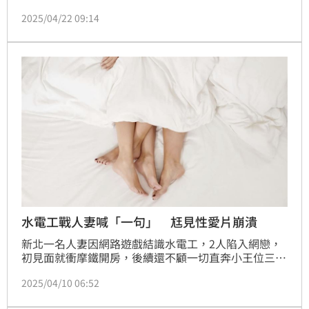
喊：「趕快做那件事！」，否則自己在房間睡覺的兒子
2025/04/22 09:14
即將醒來，兩人進一步發生性關係並拍下性愛片，事後
小萱丈夫發現妻子出軌，憤而提告求償100萬元；新北
地院認為，阿豪侵害配偶權屬實，因此判他應賠償30萬
元，全案仍可上訴。
水電工戰人妻喊「一句」 尪見性愛片崩潰
新北一名人妻因網路遊戲結識水電工，2人陷入網戀，
初見面就衝摩鐵開房，後續還不顧一切直奔小王位三重
的住處偷情，水電工一見面就急迫地要求發生性行為，
2025/04/10 06:52
聲稱擔心在房間睡覺的兒子會醒來，甚至還拍攝性愛片
留念。這段不倫戀最終被丈夫發現，丈夫憤而提告水電