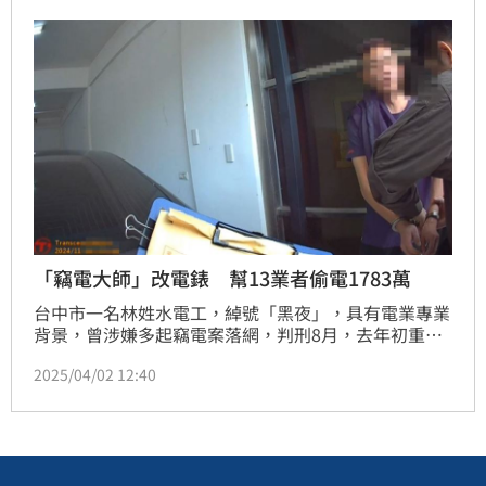
工求償百萬。新北地院審理判賠30萬元。可上訴。
「竊電大師」改電錶 幫13業者偷電1783萬
台中市一名林姓水電工，綽號「黑夜」，具有電業專業
背景，曾涉嫌多起竊電案落網，判刑8月，去年初重操
舊業，在新北、新竹、台中等6縣市，以每件3萬元至5
2025/04/02 12:40
萬元的代價，接受業者委託，先破壞台電電表箱，以設
備影響計電表，再以偽造的台電鉛封補上，工廠、網
咖、挖礦機房的客戶「呷好倒相報」，讓他獲利超過
200萬。台電發現，北屯區崇德路一間民宅的用電量異
常，通報警方，循線逮捕竊電的林男，檢方聲押獲准。