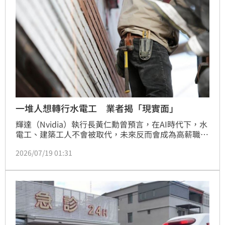
一堆人想轉行水電工 業者揭「現實面」
輝達（Nvidia）執行長黃仁勳曾預言，在AI時代下，水
電工、建築工人不會被取代，未來反而會成為高薪職
業。對此，就有一名水電工程行業者直言，有些人聽到
2026/07/19 01:31
高薪就想轉行，甚至看了影片、上幾堂課就認為水電好
做，「真正做過的人都知道，水電不是換換管子、接接
電線而已。」