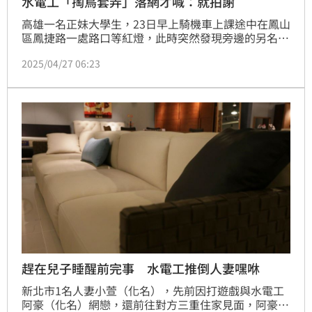
水電工「掏鳥套弄」落網才喊：就拍謝
高雄一名正妹大學生，23日早上騎機車上課途中在鳳山
區鳳捷路一處路口等紅燈，此時突然發現旁邊的另名機
車騎士竟對著她露鳥把玩，正妹當場嚇壞報警，警方經
2025/04/27 06:23
多日調查後，26日晚間將涉有重嫌的李姓水電工查緝到
案，他對自己一時衝到感到抱歉，警方訊後依性騷、公
然猥褻等罪嫌送辦。
趕在兒子睡醒前完事 水電工推倒人妻嘿咻
新北市1名人妻小萱（化名），先前因打遊戲與水電工
阿豪（化名）網戀，還前往對方三重住家見面，阿豪急