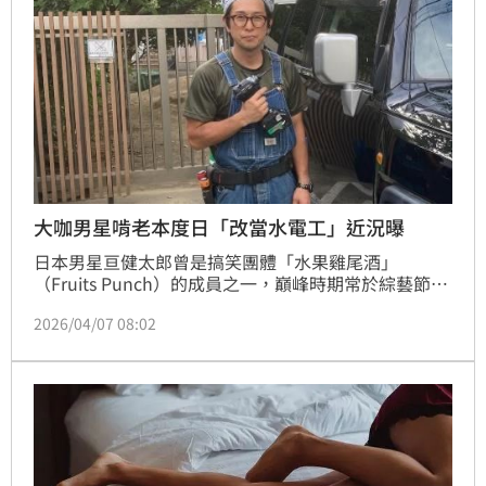
大咖男星啃老本度日「改當水電工」近況曝
日本男星亘健太郎曾是搞笑團體「水果雞尾酒」
（Fruits Punch）的成員之一，巔峰時期常於綜藝節目
露臉，不料疫情爆發後，工作銳減，而亘健太郎為了養
2026/04/07 08:02
家活口也考取水電工執照，最新近況曝光了。蔡佩伶報
導