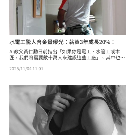
水電工驚人含金量曝光：薪資3年成長20%！
AI教父黃仁勳日前指出「如果你是電工、水管工或木
匠，我們將需要數十萬人來建設這些工廠」。其中也提
到這些工種將成為未來職場的重要支柱，資料中心快速
2025/11/04 11:01
擴張，將為年輕人創造數以千計的工作機會，只要他們
願意去唸技職學校。