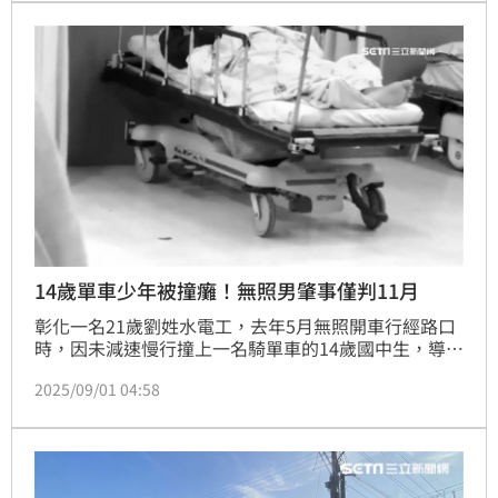
訴。
14歲單車少年被撞癱！無照男肇事僅判11月
彰化一名21歲劉姓水電工，去年5月無照開車行經路口
時，因未減速慢行撞上一名騎單車的14歲國中生，導致
國中生頭部重創，終生癱瘓只能坐輪椅，還必須全天候
2025/09/01 04:58
專人照顧。彰化地院近日宣判，因劉男符合自首減刑條
件，一審依過失重傷害判處11月徒刑；全案可上訴。