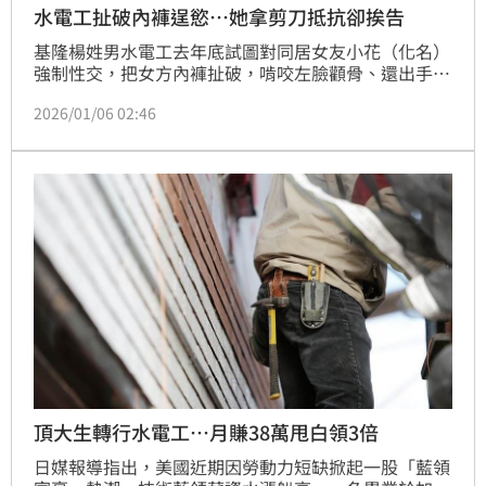
水電工扯破內褲逞慾…她拿剪刀抵抗卻挨告
基隆楊姓男水電工去年底試圖對同居女友小花（化名）
強制性交，把女方內褲扯破，啃咬左臉顴骨、還出手打
人，她絕望抵抗，拿剪刀亂揮舞，割傷楊男頸肩、胸腹
2026/01/06 02:46
部才作罷，事後雙方對簿公堂，男方因涉犯強制性交未
遂罪，遭法院判處2年有期徒刑。小花涉犯傷害罪被檢
方起訴，但法官認為，她的行為屬「正當防衛」因此判
她無罪。
頂大生轉行水電工…月賺38萬甩白領3倍
日媒報導指出，美國近期因勞動力短缺掀起一股「藍領