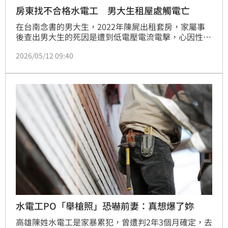
房東找不合格水電工 男大生租屋處觸電亡
在台南念書的男大生，2022年陳屍出租套房，家屬事
後查出男大生的死因是遭到低電壓電流電擊，心因性休
克致死，憤而對房東提告，因為房東在裝修房子時，找
2026/05/12 09:40
的水電師傅便宜行事，沒依照規定完成接地線，導致男
大生觸電死亡，包括房東父女和水電師傅都涉及過失致
死遭判刑，全案還可上訴。
水電工PO「舉槍照」恐嚇前妻：真想爆了妳
高雄陳姓水電工是家暴累犯，曾遭判2年3個月確定，去