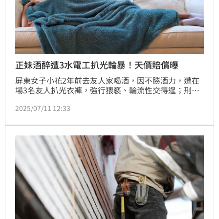
正妹酒醉遭3水電工扒光輪暴！天價賠償曝
屏東女子小花2年前去友人家喝酒，因不勝酒力，遭在
場3名友人扒光衣褲，強行猥褻、輪流性交得逞；刑事
部分，3名人被依共同犯強制性交罪，各處9年10個月
2025/07/11 12:33
及7年6個月有期徒刑；小花對其中2名男子提起民事求
償400萬元，法官審理後，認2人需賠償精神賠償金300
萬元給小花，全案可上訴。