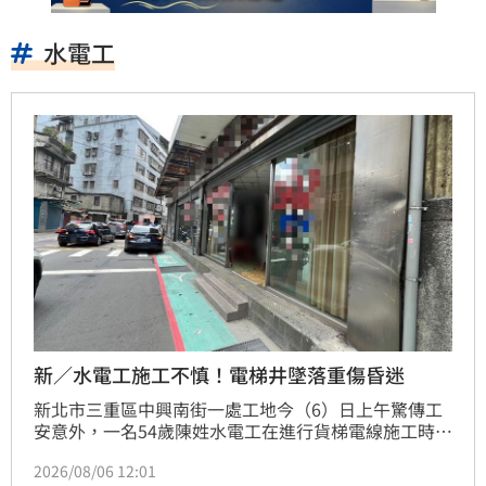
水電工
新／水電工施工不慎！電梯井墜落重傷昏迷
新北市三重區中興南街一處工地今（6）日上午驚傳工
安意外，一名54歲陳姓水電工在進行貨梯電線施工時，
不慎從4樓電梯井墜落至2樓，高度約6公尺，導致全身
2026/08/06 12:01
多處受傷、意識昏迷且左小腿變形。警消獲報後緊急將