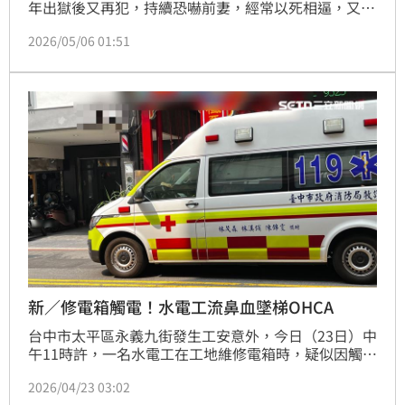
年出獄後又再犯，持續恐嚇前妻，經常以死相逼，又傳
「手舉槍往上指的照片」，更寫下「真的好想爆了
2026/05/06 01:51
你」；事後女方報警提告，陳男一審遭判2年8個月有期
徒刑，他不服，提起上訴，認為是為了見孫女才犯案，
已知錯。但二審法官，未採信辯詞，駁回告訴，維持原
判，全案定讞。
新／修電箱觸電！水電工流鼻血墜梯OHCA
台中市太平區永義九街發生工安意外，今日（23日）中
午11時許，一名水電工在工地維修電箱時，疑似因觸電
從A字梯上墜落，當場流鼻血、失去生命跡象。警消獲
2026/04/23 03:02
報到場後立即施作CPR及AED電擊，在送醫途中恢復心