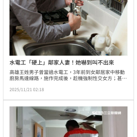
水電工「硬上」鄰家人妻！她嚇到叫不出來
高雄王姓男子曾當過水電工，3年前到女鄰居家中移動
廚房馬達線路，施作完成後，趁機強制性交女方；甚至
還開價付2000元做愛、1000元「舔下體」遭拒，還等
2025/11/21 02:18
到勃起消退才離去，並要求別跟外人說此事；事後女方
丈夫問起，此案才曝光，王男挨告，一度否認犯行遭
判，4年有期徒刑。二審認罪賠償100萬4480元達成和
解，改判3年6個月有期徒刑，上訴三審，遭駁回。