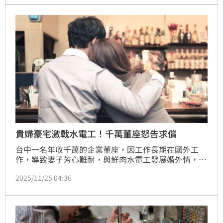
名水電師傅直接現身打臉，女生在聽到薪水後直接改
觀，表明願意當朋友，影片發出後，吸引網友熱議。
貴婦豪宅激戰水電工！千萬董座怒告求償
台中一名年收千萬的企業董座，因工作長期在國外工
作，導致妻子芳心難耐，與鮮肉水電工發展婚外情，二
人多次在董座名下的兩間豪宅發生關係。期間董座曾向
2025/11/25 04:36
妻子求歡，被對方以心病為由拒絕，害他自責罹患憂鬱
症，結果最後發現是妻子出軌，怒告水電工求償500
萬。法院判決水電工應賠償150萬元；全案可上訴。