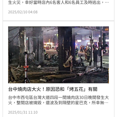
生火災，幸好當時店內6名客人和6名員工及時逃出，沒
有傷亡，但是整間燒肉店已經被燒毀，大量濃煙也讓附
2025/02/10 04:08
近民眾統統出來圍觀。燒肉店員工表示，是店內排煙管
起火燃燒，在火勢撲滅後，店家員工在臉書上貼出集體
鞠躬照片，表示將暫時休息，期待跟大家再見面。
台中燒肉店大火！原因恐和「烤五花」有關
台中市西屯區台灣大道四段一間燒肉店30日晚間發生大
火，整間店被燒毀，還波及到隔壁的星巴克，所幸無人
傷亡，但為什麼會起火？傳出疑似店內3名外籍移工用
2025/01/31 11:10
餐烤五花肉時邊烤邊玩，火越玩越大，店員曾上前勸阻