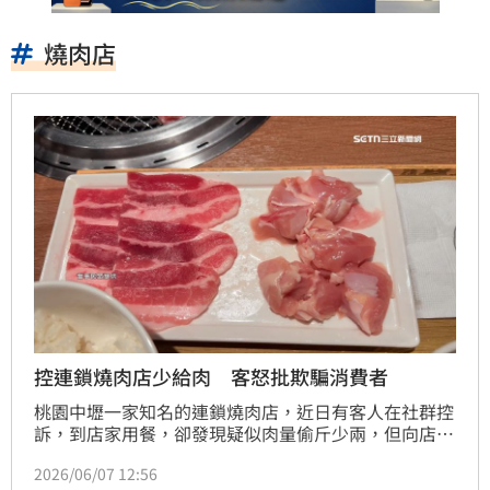
燒肉店
控連鎖燒肉店少給肉 客怒批欺騙消費者
桃園中壢一家知名的連鎖燒肉店，近日有客人在社群控
訴，到店家用餐，卻發現疑似肉量偷斤少兩，但向店家
反應，店員不僅態度不友善，端回廚房疑似偷加肉後，
2026/06/07 12:56
還是不足重。