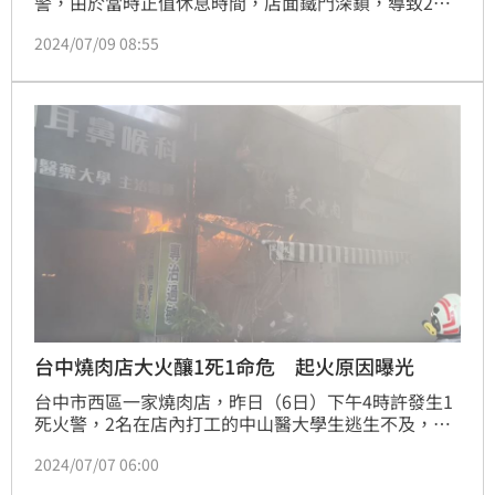
警，由於當時正值休息時間，店面鐵門深鎖，導致2名
來打工的中山醫大職安系學生逃生不及，1死1命危。
2024/07/09 08:55
20歲鄭姓男大生不幸罹難，其學長23歲彭姓男大生則
是命危，持續在加護病房觀察。目前彭生昏迷指數仍為
6，但腦部及內臟器官已有輕微好轉，整體病況持平。
台中燒肉店大火釀1死1命危 起火原因曝光
台中市西區一家燒肉店，昨日（6日）下午4時許發生1
死火警，2名在店內打工的中山醫大學生逃生不及，造
成1死1命危慘劇。據了解，起火原因疑似是燒肉店與隔
2024/07/07 06:00
壁診所騎樓上方樑柱包材內的電線走火，火勢沿著樑柱
一路悶燒到店家內部，確切起火原因仍待進一步調查釐