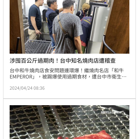
涉囤百公斤過期肉！台中知名燒肉店遭稽查
台中和牛燒肉店食安問題連環爆！繼燒肉名店「和牛
EMPEROR」，被踢爆使用過期食材，遭台中市衛生局
勒令停業裁罰後，台中食安處接獲檢舉，同樣標榜使用
2024/04/24 08:36
日本進口和牛肉的燒肉名店「御帝和牛燒肉」，也爆出
店內囤放過期牛肉，食安處人員今天（24日）晚間也前
往稽查，將高達上百公斤的過期肉立即封存，涉及刑事
犯罪的部分，後續衛生局將密切配合檢調擴大深入查
辦。（記者游承霖／台中報導）