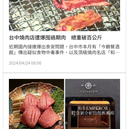
台中燒肉店遭爆囤過期肉 總重破百公斤
近期國內接連爆出食安問題，台中市本月有「今鶴餐酒
館」傳出疑似食物中毒事件，以及頂級燒肉名店「和牛
EMPEROR」被爆料囤積過期肉品等食材。餐酒館檢驗
2024/04/24 08:00
結果尚未出爐，而燒肉店則已被台中市府重罰144萬
元。如今台中又有一家和牛燒肉店同樣被爆出囤有大量
過期肉？