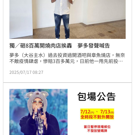
獨／砸8百萬開燒肉店挨轟 夢多發聲喊告
夢多（大谷主水）過去投資過開酒吧與章魚燒店，無奈
不敵疫情肆虐，慘賠3百多萬元，日前他一甩先前投資
失利的陰霾，除了與友人在信義區開酒吧外，還砸800
2025/07/17 08:27
萬元開日式燒肉店。不過近來卻遭網友批評，「好久沒
吃到那麼糟糕那麼雷的燒肉店了」。對此夢多也回應
了。蔡維歆