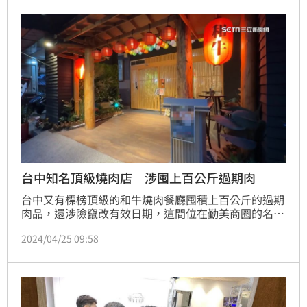
進貨，一旦無法在有效期限內賣完，就會導致大量肉品
過期。
台中知名頂級燒肉店 涉囤上百公斤過期肉
台中又有標榜頂級的和牛燒肉餐廳囤積上百公斤的過期
肉品，還涉險竄改有效日期，這間位在勤美商圈的名店
開幕不到一年，食安處稽查後立即封存，民眾坦言還是
2024/04/25 09:58
會擔心，恐怕相關單位把關真的不夠嚴格。