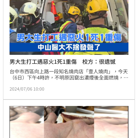
男大生打工遇惡火1死1重傷 校方：很遺憾
台中市西區向上路一段知名燒肉店「壹人燒肉」，今天
（6日）下午4時許，不明原因竄出濃煙後全面燃燒，導
致2名男員工鄭姓男子（20歲）及彭姓男子（23歲）1
2024/07/06 10:00
死1重傷，經警方調查，2名男員工都是中山醫學大學的
學生。中山醫大表示：很遺憾我們學校2位職安系的同
學發生這樣的憾事，目前學校皆有師長在現場關心學生
與協助後續。記者莊淇鈞／台中報導