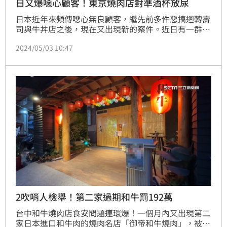
日又爆噁心顧客！東京燒肉店對準酒杯放尿
日本近年來頻傳噁心無良顧客，繼先前多件惡搞迴轉壽
司與牛丼店之後，現在又出現新的案件。近日有一群男
子到東京新宿一間燒肉店喝酒用餐，卻故意在現場脫
2024/05/03 10:47
褲，並對準啤酒杯放尿，畫面曝光後引發熱議。
2吹哨人檢舉！第二家過期和牛罰192萬
台中和牛燒肉店食安問題連環爆！一個月內又出現第二
家日本進口和牛肉的燒肉名店「御帝和牛燒肉」，被爆