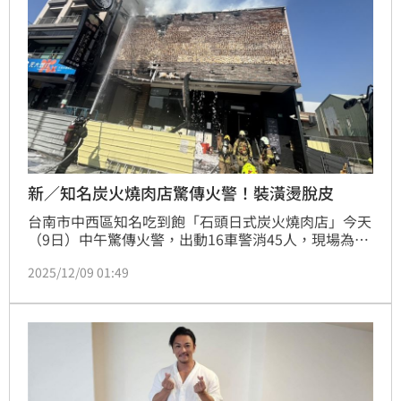
新／知名炭火燒肉店驚傳火警！裝潢燙脫皮
台南市中西區知名吃到飽「石頭日式炭火燒肉店」今天
（9日）中午驚傳火警，出動16車警消45人，現場為三
樓RC二樓前鐵皮加蓋建物燃燒，所幸，當時店家裝潢
2025/12/09 01:49
施工中未營業，火勢於17分鐘左右撲滅，無人傷亡，詳
細起火原因，仍待釐清。