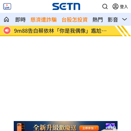
登入
即時
慈濟遭詐騙
台股怎投資
熱門
影音
熱
尬結
綠營竹北市長「2選1」？鄭朝方首度鬆口
長榮航
了