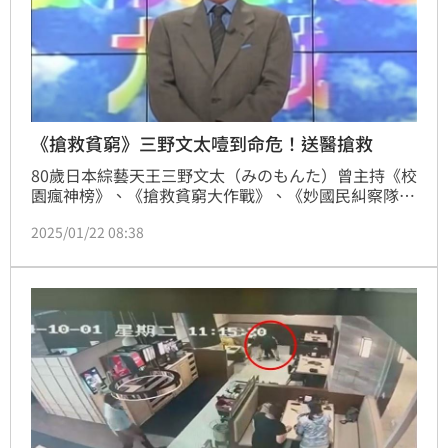
《搶救貧窮》三野文太噎到命危！送醫搶救
80歲日本綜藝天王三野文太（みのもんた）曾主持《校
園瘋神榜》、《搶救貧窮大作戰》、《妙國民糾察隊》
等節目，不過他愛喝酒又有「三高」問題，讓他罹患
2025/01/22 08:38
「帕金森氏症」，近年陸續辭去節目。三野文太16日晚
上7點左右，在東京港區一家名人經常光顧的高檔烤肉
店被肉噎住，被緊急送往東京的一所大學醫院，昏迷不
醒情況相當危急。