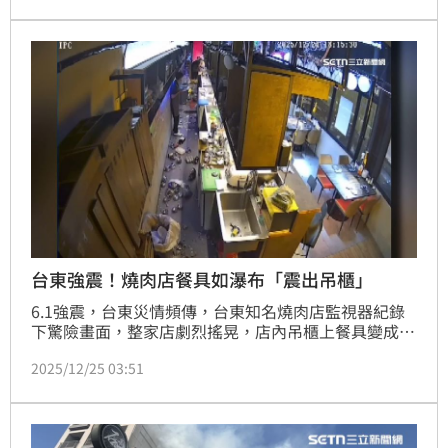
台東強震！燒肉店餐具如瀑布「震出吊櫃」
6.1強震，台東災情頻傳，台東知名燒肉店監視器紀錄
下驚險畫面，整家店劇烈搖晃，店內吊櫃上餐具變成小
瀑布，全掉落，店內一片狼藉，還有民眾嚇到躲到桌子
2025/12/25 03:51
底下，好險當時沒有人受到傷害。