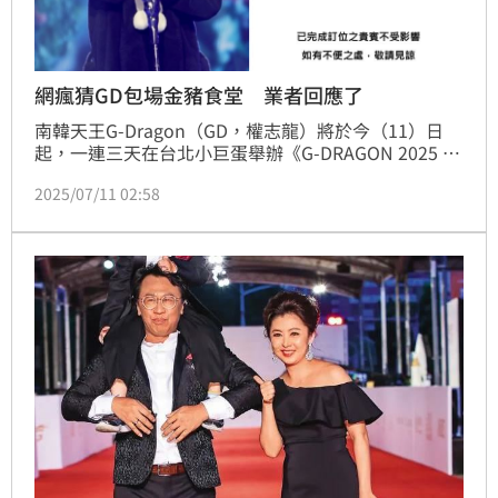
網瘋猜GD包場金豬食堂 業者回應了
南韓天王G-Dragon（GD，權志龍）將於今（11）日
起，一連三天在台北小巨蛋舉辦《G-DRAGON 2025 
WORLD TOUR：Übermensch》巡迴演唱會，10日下
2025/07/11 02:58
午一抵台就造成桃園機場現場粉絲暴動。值得一提的
是，GD熱愛的韓式烤肉店「金豬食堂」日前突然發出
12、13日連續兩天全時段包場公告，引來粉絲猜測是
GD包場餐廳，對此，金豬食堂也回應了。