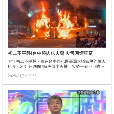
初二不平靜!台中燒肉店火警 火舌濃煙狂竄
大年初二不平靜，位在台中西屯區臺灣大道四段的燒肉
店今（30）日晚間7時許傳出火警，火勢一發不可收
拾，台中市消防局緊急出動21車、47人前往救災，所
2025/01/30 08:56
幸現場無人員受困、傷亡，目前火勢控制住。至於詳細
的起火原因，仍待進一步調查釐清。