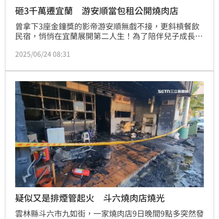
砸3千萬遷宜蘭 游安順當包租公開燒肉店
曾拿下3座金鐘獎的影帝游安順無戲不接，更斜槓餐飲
民宿，悄悄在宜蘭展開第二人生！為了陪伴兒子成長，
他陸續砸3千萬元，買下透天厝打造日式民宿，又入股
2025/06/24 08:31
投資燒肉店，3個月營收就衝破200萬元，笑說：「以
前開餐廳親力親為只賺生活費，現在才開始學著花
錢。」
疑似又是排煙管起火 斗六燒肉店燒光
雲林縣斗六市九如街，一家燒肉店9日晚間9點多突然發