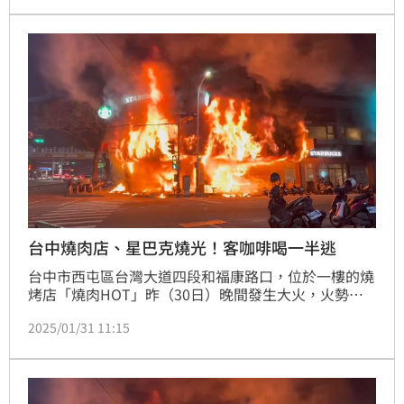
但3人沒聽進去，導致火燒木桌及管線釀災。
台中燒肉店、星巴克燒光！客咖啡喝一半逃
台中市西屯區台灣大道四段和福康路口，位於一樓的燒
烤店「燒肉HOT」昨（30日）晚間發生大火，火勢還
延燒到隔壁二樓的星巴克，2間店遭火吞噬。一名在星
2025/01/31 11:15
巴克唸書的消費者透露，當時店員很緊張大喊「失火了
快跑」。