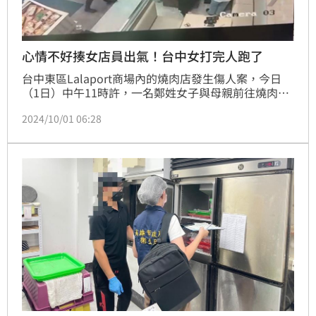
心情不好揍女店員出氣！台中女打完人跑了
台中東區Lalaport商場內的燒肉店發生傷人案，今日
（1日）中午11時許，一名鄭姓女子與母親前往燒肉店
用餐時，突然出拳毆打女店員頭部，隨後將女店員摔翻
2024/10/01 06:28
在地，造成女店員眼睛、手肘、膝蓋受傷，但鄭女犯案
後直接逃離現場。目前女店員已完成驗傷，並至警局報
案，警方依法偵辦中。