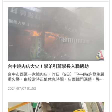
清。
台中燒肉店大火！學弟引薦學長入職遇劫
台中市西區一家燒肉店，昨日（6日）下午4時許發生嚴
重火警，由於當時正值休息時間，店面鐵門深鎖，導致
2名來打工的中山醫大學生逃生不及，1死1命危。據了
2024/07/07 01:53
解，2名男大生是同系的學長、學弟關係，死者20歲鄭
姓男大生，在店內工讀認為環境不錯，推薦23歲的彭姓
學長一起來上班，沒想到卻發生火警憾事。