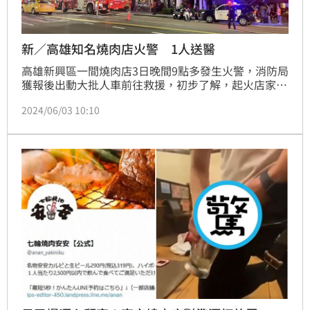
新／高雄知名燒肉店火警 1人送醫
高雄新興區一間燒肉店3日晚間9點多發生火警，消防局
獲報後出動大批人車前往救援，初步了解，起火店家在
七賢一路與南華路口，起火點在店家3樓，當中一名女
2024/06/03 10:10
員工（18歲）收到驚嚇送醫，起火原因目前待釐清。