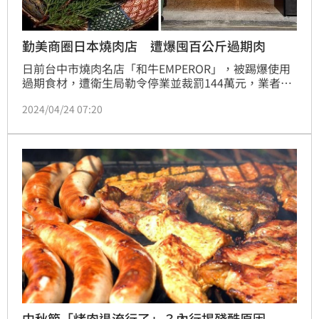
勤美商圈日本燒肉店 遭爆囤百公斤過期肉
日前台中市燒肉名店「和牛EMPEROR」，被踢爆使用
過期食材，遭衛生局勒令停業並裁罰144萬元，業者也
遭檢調立「他」字案，以食安法偵辦調查中。事件尚未
2024/04/24 07:20
落幕，如今在台中勤美商圈又有另一家，同樣標榜使用
日本進口和牛肉的燒肉名店，遭檢舉店內囤積高達上百
公斤的過期肉。目前食安處及檢調單位已前往稽查，案
件偵辦中。
中秋節「烤肉退流行了」？內行揭殘酷原因