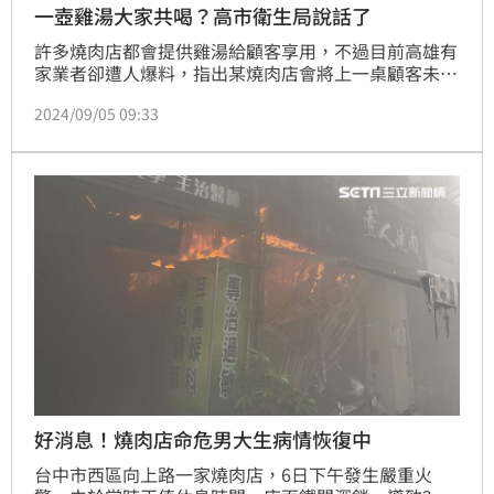
一壺雞湯大家共喝？高市衛生局說話了
許多燒肉店都會提供雞湯給顧客享用，不過目前高雄有
家業者卻遭人爆料，指出某燒肉店會將上一桌顧客未使
用完的雞湯轉讓給下一桌使用，對此有相當的食安顧
2024/09/05 09:33
慮，很難讓人聯想到會不會被上一桌「加料」，或是喝
到隔夜湯，對此，業者出面澄清雞湯不會放隔夜，且湯
壺均有密封，衛生局獲報稽查後，認為湯壺確實有密閉
風險不高，但轉讓給下一桌使用不太妥當，已立即要
求。
好消息！燒肉店命危男大生病情恢復中
台中市西區向上路一家燒肉店，6日下午發生嚴重火