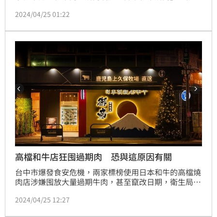
出店內囤放大量過期牛肉，昨(24)日，台中市食安處接
2024/04/25 01:22
獲2名檢舉者吹哨後進行查察屬實，牛肉共有高達16個
品項過期，總重192公斤，市府已勒令餐廳停業，並重
罰192萬元。而按照檢舉獎金制度，2名吹哨者將依不
同貢獻度，分配96萬元檢舉獎金。
高檔和牛店狂囤過期肉 恐與這原因有關
台中市爆發食安危機，兩家標榜使用日本和牛的高檔燒
肉店涉嫌囤放大量過期牛肉，甚至竄改日期，衛生局及
檢調單位聯合稽查屬實，兩家燒肉店個別被處以144
2024/04/25 12:27
萬、192萬罰鍰，全案仍在調查中。有飯店主廚透露，
日本和牛因為價格高昂，店家想壓低進貨價格只能大量