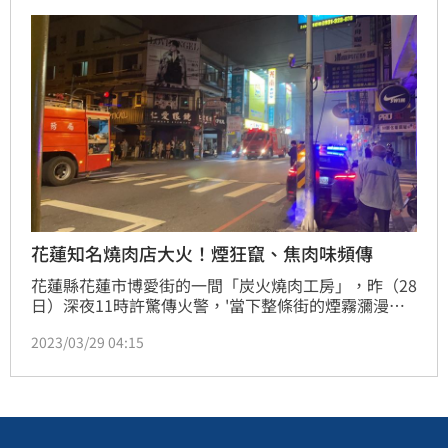
花蓮知名燒肉店大火！煙狂竄、焦肉味頻傳
花蓮縣花蓮市博愛街的一間「炭火燒肉工房」，昨（28
日）深夜11時許驚傳火警，'當下整條街的煙霧瀰漫，
燒焦的肉臭味也不斷傳出，嚇壞不少當地民眾。警消獲
2023/03/29 04:15
報到場後，緊急疏散店內客人，同時進行滅火工作，所
幸並無人員因此傷亡。