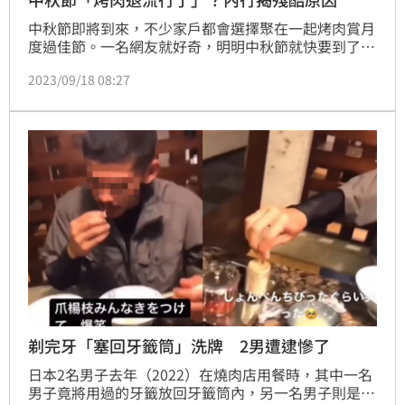
中秋節即將到來，不少家戶都會選擇聚在一起烤肉賞月
度過佳節。一名網友就好奇，明明中秋節就快要到了，
但他卻遲遲沒收到親朋好友烤肉的烤肉邀約，讓他不禁
2023/09/18 08:27
猜測，難不成烤肉已經退流行了嗎，也詢問其他人是否
遇上一樣狀況，引來大批網友討論。
剃完牙「塞回牙籤筒」洗牌 2男遭逮慘了
日本2名男子去年（2022）在燒肉店用餐時，其中一名
男子竟將用過的牙籤放回牙籤筒內，另一名男子則是將