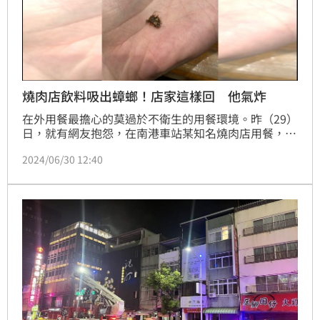
燒肉店飲料吸出蟑螂！店家這樣回 他氣炸
在外用餐最擔心的莫過於不衛生的用餐環境。昨（29）
日，就有網友抱怨，在南港車站某知名燒肉店用餐，竟
在飲料中吸出蟑螂並嚼爛，而店家卻回應官方話術，可
2024/06/30 12:40
以給他免單，同桌人則要付八折的費用。離開前，店家
也沒請他留下聯絡方式作後續追蹤，讓他相當傻眼。