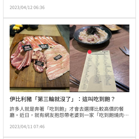
過程錄下來放在社群網站上，兩人玩得不亦樂乎。不過
2023/04/12 06:36
此舉很快就在網路上瘋傳，引發大量網友批評，店家得
知後連忙報警，警方昨（11）日終於將2名男子逮捕。
伊比利豬「第三輪就沒了」：這叫吃到飽？
許多人就是奔著「吃到飽」才會去選擇比較高價的餐
廳。近日，就有網友抱怨帶老婆到一家「吃到飽燒肉
店」慶生，不料「伊比利豬」第三輪就沒了，讓他氣炸
2023/04/11 07:46
po文，怒轟「到底是多怕人家吃」！文章一出，就引
起全網熱議。