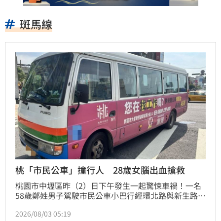
斑馬線
桃「市民公車」撞行人 28歲女腦出血搶救
桃園市中壢區昨（2）日下午發生一起驚悚車禍！一名
58歲鄭姓男子駕駛市民公車小巴行經環北路與新生路口
時，左轉過程竟直接撞上正行走在人行穿越道上的28歲
2026/08/03 05:19
薛姓女子，導致薛女重摔在地，送醫檢查發現受有腦出