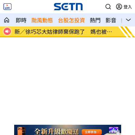
登入
即時
颱風動態
台股怎投資
熱門
影音
熱搜
被通
馬德共諜同夥…涉洩海馬斯保養手冊給中
世紀民
共