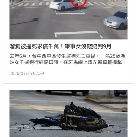
溜狗被撞死求償千萬！肇事女沒錢賠判9月
去年6月，台中西屯區發生遛狗死亡車禍，一名25歲馮
姓女子遛狗行經路口時，在斑馬線上遭左轉車輛撞擊，
經送醫搶救後不治。肇事駕駛吳女事後依強制險理賠
2026/07/25 02:39
200萬，並在調解時表明願意再賠530萬，但因馮女家
屬民事求償金額為1340萬元，雙方無共識，未達成調
解。法院審理後依過失致死罪判處吳女9月徒刑。