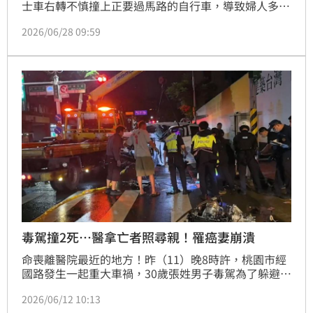
士車右轉不慎撞上正要過馬路的自行車，導致婦人多處
擦挫傷送醫，原以為是賓士車全責，不過可能出現不同
2026/06/28 09:59
答案，因為婦人也先違規在斑馬線上騎行自行車，所以
不僅恐怕得負肇事責任，還要吞下千元罰單。
毒駕撞2死…醫拿亡者照尋親！罹癌妻崩潰
命喪離醫院最近的地方！昨（11）晚8時許，桃園市經
國路發生一起重大車禍，30歲張姓男子毒駕為了躲避警
方查緝，一路蛇行亂竄，最終撞上站在斑馬線的2名路
2026/06/12 10:13
人斷肢慘死，再自撞路燈，連同自己共釀3死。從散落