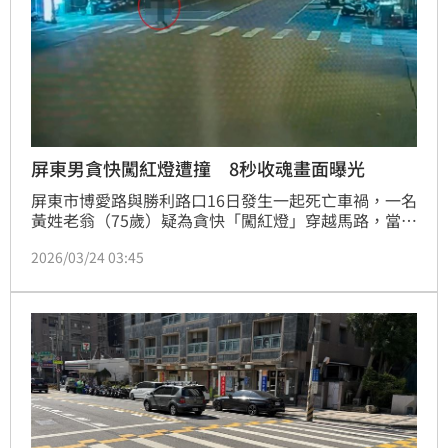
屏東男貪快闖紅燈遭撞 8秒收魂畫面曝光
屏東市博愛路與勝利路口16日發生一起死亡車禍，一名
黃姓老翁（75歲）疑為貪快「闖紅燈」穿越馬路，當場
與綠燈直行的機車發生猛烈碰撞，黃翁重摔倒地，經緊
2026/03/24 03:45
急送醫搶救，仍宣告不治，騎士高女（21歲）也連人帶
車摔倒受傷，送醫治療，經警方實施酒測，酒測值為
0，詳細事故原因仍待釐清，驚悚撞擊瞬間畫面曝光。