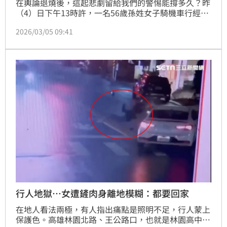
在輿論退燒後，這起悲劇留給我們的警惕能撐多久？昨
（4）日下午13時許，一名56歲孫姓女子騎機車行經嘉
義市北港路、交流道附近，碰上一名賓士車駕駛為了買
2026/03/05 09:41
飲料違停佔據斑馬線和機慢車道，孫女被迫繞道、夾縫
中求生存；未料還來不及通過就遭並行聯結車輾過，當
場臟器外露身亡。據悉，孫女是保險業務員，這趟外出
要替客戶辦事。死者究竟是撞到違停車輛？還是大車勾
倒？肇事責任警方還要釐清。
行人地獄…女遭鏟肉身離地模糊：都要回家
在地人看法兩極，有人指出痛點是照明不足，行人蒙上
保護色。高雄林園北路、王公路口，也就是林園高中校