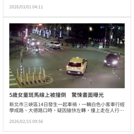
門口，昨（2/28）晚20時許發生一起行人地獄，21歲
2026/03/01 04:11
劉姓男子左轉時，疑似視線死角，撞上正在過馬路的42
歲邱姓女子，邱女被鏟飛離地重摔，造成頭部撕裂傷、
手腳擦挫傷，雙方都要回家，在這個路口，一個人帶
傷，一個人帶刑責。
5歲女童斑馬線上被撞倒 驚悚畫面曝光
新北市三峽區14日發生一起車禍，一輛白色小客車行經
學成路、大德路口時，疑因搶快左轉，撞上走在人行穿
越道上的5歲女童，造成女童輕微擦挫傷，所幸經送醫
2026/02/15 09:56
就診後無大礙，小客車駕駛肇事瞬間全被監視器拍下。