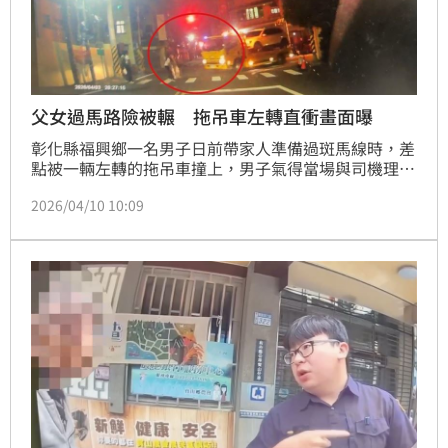
父女過馬路險被輾 拖吊車左轉直衝畫面曝
彰化縣福興鄉一名男子日前帶家人準備過斑馬線時，差
點被一輛左轉的拖吊車撞上，男子氣得當場與司機理
論，雙方從口角衝突，最後演變成拉扯毆打，最後互告
2026/04/10 10:09
傷害。警方根據監視器影像調查，拖吊車司機因未禮讓
行人，恐怕得付出最高6000元罰單。