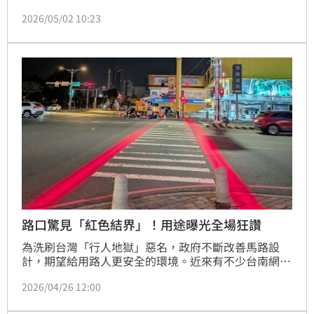
（1）日發生一起引發網路熱議的事件。一輛鳴笛救護
2026/05/02 10:23
車在通過路口時，因孩童突然衝出斑馬線被迫急煞。這
段影片流出後，不僅引發「行人路權是否無限大」的論
戰，也釣出交通部正式解答：行人若未避讓緊急車輛，
依法同樣開罰。
路口驚見「紅色結界」！用途曝光全場狂讚
為洗刷台灣「行人地獄」惡名，政府不斷改善馬路設
計，期望給用路人更安全的環境。近來有不少台南網友
就發現，市區的斑馬線兩旁，突然多了2條紅色發光線
2026/04/26 12:00
條，宛如紅色結界一般，好奇有何作用？其實這是台南
市政府首創AI警示系統，希望透過路口照明，提醒遠方