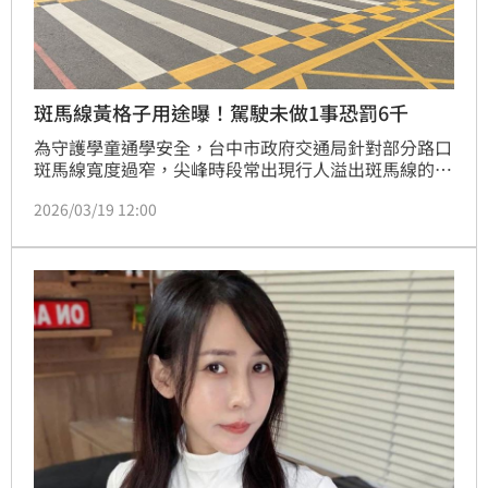
斑馬線黃格子用途曝！駕駛未做1事恐罰6千
為守護學童通學安全，台中市政府交通局針對部分路口
斑馬線寬度過窄，尖峰時段常出現行人溢出斑馬線的情
形，持續推動以人為本設施，避免行人通行風險。交通
2026/03/19 12:00
局將原約3公尺寬行人穿越線，依路口條件調整5至6公
尺，斑馬線前後增設彩色行穿線，採用黃色棋盤格設
計，提高遠距辨識度，提醒駕駛前方為行人熱點，及早
減速慢行，打造更安全、友善的步行環境。