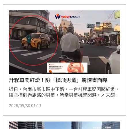
的藥袋研判，路人疑似剛從附近敏盛醫院領完藥，由於
死者身份不明，警方與護理師拿著亡者照片回到敏盛醫
院挨床逐一詢問，最後真的問到死者太太，她一眼認出
是自己的丈夫、65歲葉姓男子，情緒瞬間潰堤，原來丈
夫當晚正要來探望罹癌的她。
計程車闖紅燈！險「撞飛男童」驚悚畫面曝
近日，台南市新市區中正路，一台計程車疑因闖紅燈，
險些撞到過馬路的男童，所幸男童機警閃避，才未釀成
傷亡，而當時男童正走斑馬線穿越，卻差點被闖紅燈的
2026/05/30 01:11
計程車撞飛，過程被民眾拍下PO網《WoWtchout - 地
圖型行車影像分享平台》，引發輿論爭議，網友們紛紛
表示「這根本是謀殺了」、「太危險」。對此，警方指
出，將通知計程車駕駛人到案說明，並依違反《道路交