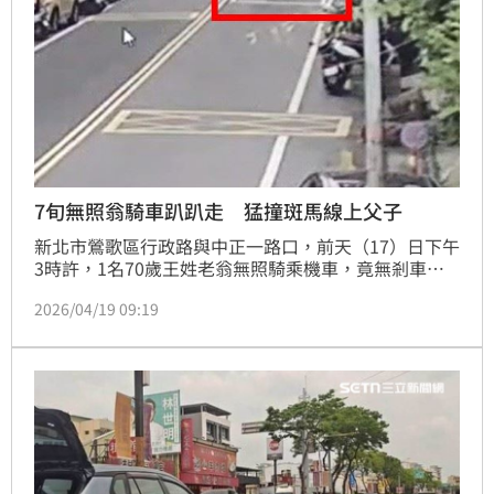
7旬無照翁騎車趴趴走 猛撞斑馬線上父子
新北市鶯歌區行政路與中正一路口，前天（17）日下午
3時許，1名70歲王姓老翁無照騎乘機車，竟無剎車猛
撞走在人行穿越道上的1對楊姓父子，所幸2人僅全身多
2026/04/19 09:19
處擦挫傷，經救護車送醫後並無大礙，警方獲報到場，
王翁經酒測後後確認王翁並未酒駕，將依《道路交通管
理處罰條例》第21條第1項第1款，對他開罰1.8萬至3.6
萬元罰鍰。