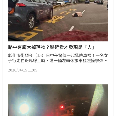
路中有龐大掉落物？醫近看才發現是「人」
彰化市街頭今（15）日中午驚傳一起驚險車禍！一名女
子行走在斑馬線上時，遭一輛左轉休旅車猛烈撞擊彈
飛，倒臥路中央動彈不得。正值交通尖峰時刻，後方車
2026/04/15 11:05
流眼看就要綠燈起步，路過的一名醫師見狀，起初誤以
為是「掉落物」，走近赫見是人，立刻當機立斷「斜停
擋車」，成功攔截後方車流，避免受傷女子遭受二次輾
壓。