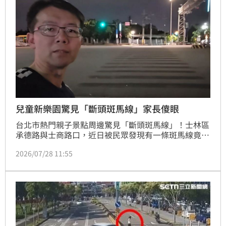
清。
兒童新樂園驚見「斷頭斑馬線」家長傻眼
台北市熱門親子景點周邊驚見「斷頭斑馬線」！士林區
承德路與士商路口，近日被民眾發現有一條斑馬線竟然
只塗銷了一半，導致行人走在路上走到一半瞬間失去了
2026/07/28 11:55
標線指引，只能卡在路中央進退兩難。由於該路口緊鄰
兒童新樂園與雙溪濕地公園，平時車流量極大且有許多
家長帶小孩出沒，極具危險性的標線設計引發地方輿論
撻伐。台北市交工處接獲反應後坦承是包商施工失誤，
並向社會大眾致歉。