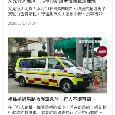
又見行人地獄！北市特斯拉未禮讓直接撞飛
又見行人地獄！本月11日晚間8時許，48歲的趙姓男子
駕駛白色特斯拉，行經北市文山區景中街、景華街22巷
時，疑未注意車前狀況、未禮讓行人，直接撞飛正在過
2026/05/14 07:07
馬路的22歲張姓男子，讓其他民眾都驚呆。警消獲報後
趕抵，張男腦部些微出血、左腳挫傷，被送往萬芳醫院
救治，所幸其意識清楚無生命危險。
祖孫搶過馬路救護車急煞！行人不讓可罰
在「行人路權」備受重視的當下，若在斑馬線上遇到執
行勤務的救護車，究竟誰該優先通行？台中街頭昨