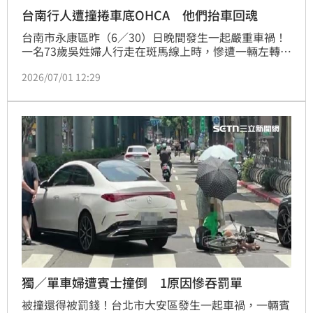
台南行人遭撞捲車底OHCA 他們抬車回魂
台南市永康區昨（6／30）日晚間發生一起嚴重車禍！
一名73歲吳姓婦人行走在斑馬線上時，慘遭一輛左轉中
華路的小貨車當場撞擊並捲入車底，吳婦當場失去呼吸
2026/07/01 12:29
心跳；意外發生當下，大批熱心民眾擁上合力將小貨車
抬起，與警消合作將吳婦救出，經緊急送醫搶救後，吳
婦已順利恢復生命跡象，目前仍在加護病房觀察中，詳
細事發原因，仍有待警方調查釐清。
獨／單車婦遭賓士撞倒 1原因慘吞罰單
被撞還得被罰錢！台北市大安區發生一起車禍，一輛賓