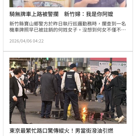
騎無牌車上路被警攔 新竹婦：我是你阿嬤
新竹縣寶山鄉警方於昨日執行巡邏勤務時，攔查到一名
機車牌照早已被註銷的何姓女子。沒想到何女不僅不配
合，還當街賴皮，不但坐地咆哮，還和員警發生激烈口
2026/04/06 04:22
角，荒謬行徑全被執勤密錄器拍下。
東京最繁忙路口驚傳縱火！男當街潑油引燃