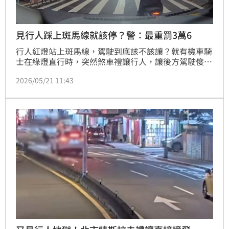
見行人踩上斑馬線就該停？警：最重罰3萬6
行人紅燈站上斑馬線，駕駛到底該不該讓？就有機車騎
士在綠燈直行時，突然煞車禮讓行人，讓後方駕駛傻眼
道「你的善意我很困擾！」引起網友熱議，有人認為是
2026/05/21 11:43
守法，也有人批評根本是霸王條款。對此，警方過去也
曾說明相關規定與責任歸屬。