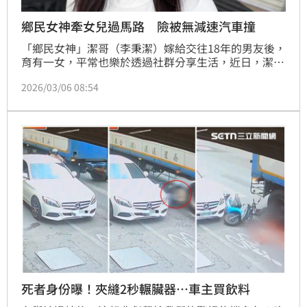
鄉民女神牽女兒過馬路 險被無減速汽車撞
「鄉民女神」潔哥（李秉潔）嫁給交往18年的男友後，
育有一女，平常也樂於透過社群分享生活，近日，潔哥
透露她牽愛女過馬路，險些遭到沒有減速的車子撞到，
2026/03/06 08:54
讓她嚇到一度飆髒話。蔡佩伶報導
死者身份曝！夾縫2秒輾臟器…車主買飲料