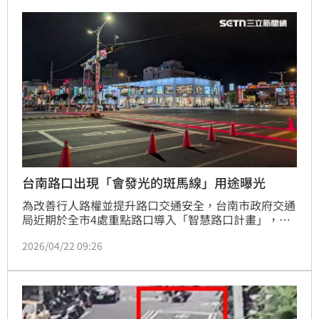
車輛降低速度。
台南路口出現「會發光的斑馬線」用途曝光
為改善行人路權並提升路口交通安全，台南市政府交通
局近期於全市4處重點路口導入「智慧路口計畫」，當
行人穿越馬路時，行穿線旁將亮起醒目的紅色燈光線
2026/04/22 09:26
條。這項新設施不僅讓民眾直呼：「能保護提醒真的可
以試試看」、「不錯的嘗試」。