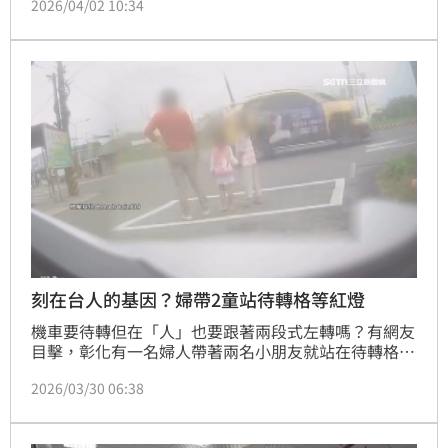
2026/04/02 10:34
方行車記錄器拍下，雖雙方都沒報警，但警方表示，轎
車確實違規已舉發開罰6000元。
刻在台人的基因？婦帶2童站待轉格等紅燈
機車要待轉但在「人」也要跟著兩段式左轉嗎？有網友
目擊，彰化有一名婦人帶著兩名小朋友就站在待轉格內
等紅燈，一切都相當自然，不過在她們的另外一邊就是
2026/03/30 06:38
斑馬線疑似是貪圖方便想要就近直接過馬路。警方勘驗
影像後表示，婦人的行為已經違規可以處500元的罰
鍰。