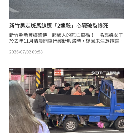
新竹男走斑馬線遭「2連殺」心臟破裂慘死
新竹縣新豐鄉驚傳一起駭人的死亡車禍！一名翁姓女子
於去年11月清晨開車行經新興路時，疑因未注意禮讓行
人，直接左轉撞上正在過馬路的陳姓男子，導致陳男重
2026/07/02 09:58
傷癱瘓倒地，無法動彈。沒想到翁女肇事後，竟未依規
定在後方設置三角警告標誌，僅開啟危險警告燈，導致
後方張姓騎士閃避不及，直接輾過陳男胸部，造成陳男
心臟破裂當場慘死。新竹地院審理後，依過失致死罪判
處翁女6個月有期徒刑，緩刑2年。