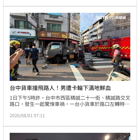
血等嚴重傷勢，目前仍在醫院搶救中。
台中貨車撞飛路人！男遭卡輪下滿地鮮血
1日下午5時許，台中市西區精誠二十一街、精誠路交叉
路口，發生一起驚悚車禍，一台小貨車於路口左轉時，
不慎撞擊正在過斑馬線的23歲男子，當場將其撞飛、輪
2026/08/01 07:11
胎還輾壓過去，遭撞的男子卡在車底，一度動彈不得，
滿地都是鮮血。貨車駕駛急忙下車查看，並通報警消到
場。消防員趕抵後，利用千斤頂將貨車抬高，救出受困
的男子，緊急送往中國附醫，詳細肇事經過還要再釐