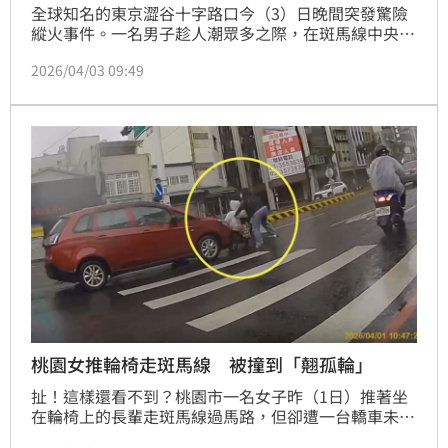
全球知名的東京澀谷十字路口今（3）日晚間突發驚險
縱火事件。一名男子趁人潮眾多之際，在斑馬線中央潑
灑可燃液體並引火，驚悚畫面即時在社群平台瘋傳，令
2026/04/03 09:49
各界嘩然。
桃園女推輪椅走斑馬線 被撞到「翹孤輪」
扯！這樣還看不到？桃園市一名女子昨（1日）推著坐
在輪椅上的長輩走斑馬線過馬路，但卻遭一台轎車未禮
讓直接推撞，女子和輪椅被掃出斑馬線外，過程全被後