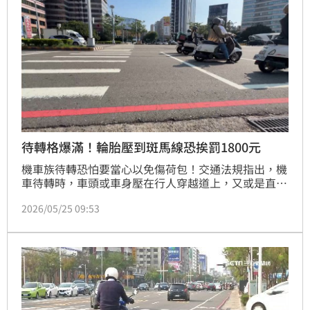
通管理處罰條例》依法舉發。
待轉格爆滿！輪胎壓到斑馬線恐挨罰1800元
機車族待轉恐怕要當心以免傷荷包！交通法規指出，機
車待轉時，車頭或車身壓在行人穿越道上，又或是直接
停到斑馬線就算違規，最高可以處1800元罰鍰。不過
2026/05/25 09:53
騎士遇到需要「兩段式左轉」的路口，準備騎進待轉
格，卻發現已經擠滿機車，該停到哪裡去？警方給出回
應，機車待轉過程同樣要注意，不能壓到斑馬線，否則
會視具體違規情形審酌，最高可處1800元罰鍰。