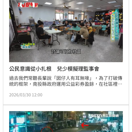
公民意識從小扎根 兒少模擬理監事會
過去我們常聽長輩說「囡仔人有耳無喙」，為了打破傳
統的框架，南投縣政府運用公益彩券盈餘，在社區裡推
動「你勇敢說、我耐心聽」的小旗艦計畫，讓這群國小
2026/03/30 12:00
學童拿起麥克風，模擬小小社區發展協會的運作。在老
師專業的領導下，他們不但學習民主投票，甚至身體力
行向大人們建議，要在危險路口劃設斑馬線，沒想到這
些童言童語竟然成真了！帶您來看這群小公民改變的力
量。