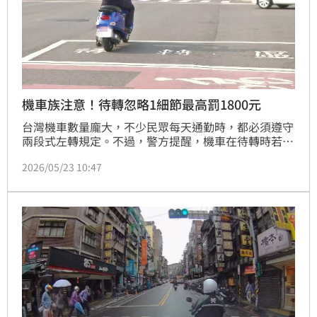
機車族注意！待轉忽略1細節最高罰1800元
台灣機車數量龐大，不少民眾每天通勤時，都必須遵守
兩段式左轉規定。不過，警方提醒，機車在待轉時若占
用行人穿越道，可依《道路交通管理處罰條例》處600
2026/05/23 10:47
元以上、1800元以下罰鍰，最重甚至會被吊銷駕照。