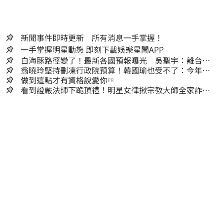
新聞事件即時更新 所有消息一手掌握！
一手掌握明星動態 即刻下載娛樂星聞APP
白海豚路徑變了！最新各國預報曝光 吳聖宇：離台灣
又更近一點
翁曉玲堅持刪凍行政院預算！韓國瑜也受不了：今年剩4
個月你思考一下
做到這點才有資格說愛你
PR
看到證嚴法師下跪頂禮！明星女律揪宗教大師全家詐慈
濟…全家爽睡黃金堆