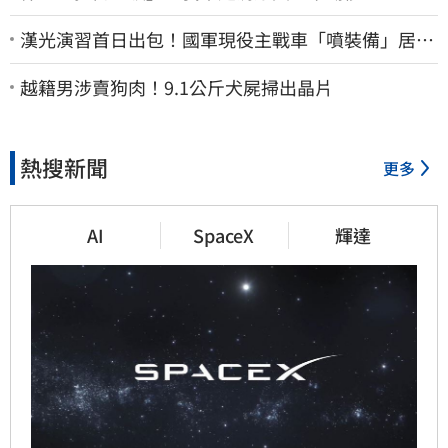
漢光演習首日出包！國軍現役主戰車「噴裝備」居民
撿到零件…軍方說話了
越籍男涉賣狗肉！9.1公斤犬屍掃出晶片
熱搜新聞
更多
AI
SpaceX
輝達