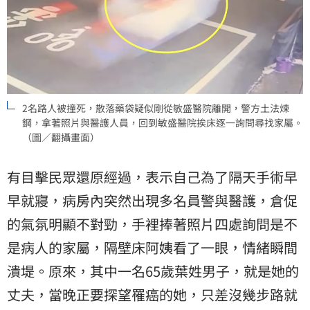
2名路人被撞死，散落藥袋疑似剛從敏盛醫院離開，警方土法煉
鋼，拿著照片與醫護人員，回到敏盛醫院挨床逐一詢問尋找家屬。
（圖／翻攝畫面）
有目擊民眾還原經過，表示自己為了隔天手術早
早就寢，病房內突然出現多名員警與醫護，倉促
的氣氛明顯不對勁，手裡捧著照片四處詢問是不
是病人的家屬，隔壁床阿姨看了一眼，情緒瞬間
潰堤。原來，其中一名65歲葉姓男子，就是她的
丈夫，當晚正要探望罹癌的她，只差沒幾步路就