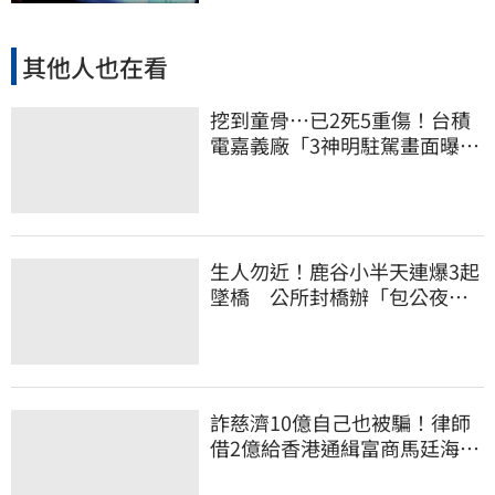
其他人也在看
挖到童骨…已2死5重傷！台積
電嘉義廠「3神明駐駕畫面曝
光」
生人勿近！鹿谷小半天連爆3起
墜橋 公所封橋辦「包公夜
審」替亡魂伸冤
詐慈濟10億自己也被騙！律師
借2億給香港通緝富商馬廷海建
台北天空塔