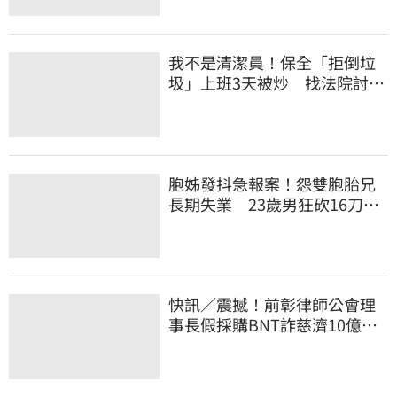
我不是清潔員！保全「拒倒垃
圾」上班3天被炒 找法院討公
道結果出爐
胞姊發抖急報案！怨雙胞胎兄
長期失業 23歲男狂砍16刀奪
命
快訊／震撼！前彰律師公會理
事長假採購BNT詐慈濟10億、
洗錢囤232kg黃金