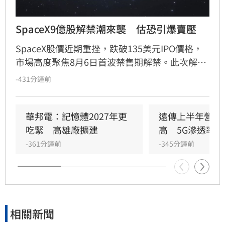
SpaceX9億股解禁潮來襲　估恐引爆賣壓
SpaceX股價近期重挫，跌破135美元IPO價格，
市場高度聚焦8月6日首波禁售期解禁。此次解禁
預計將釋放約9.12億股，使公開流通股數翻倍。
-431分鐘前
分析師指出，許多早期投資人急於退場轉投
OpenAI等熱門AI標的，導致股價震盪加劇。雖有
部分長期信仰者看好前景，但隨著禁售條款分批
華邦電：記憶體2027年更
遠傳上半年營收
解禁，市場預期短期內拋售潮將持續衝擊股價。
吃緊　高雄廠擴建
高　5G滲透率居
-361分鐘前
-345分鐘前
相關新聞