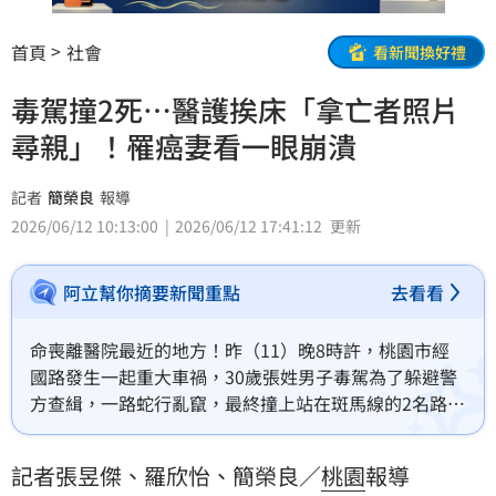
首頁
社會
看新聞換好禮
毒駕撞2死…醫護挨床「拿亡者照片
尋親」！罹癌妻看一眼崩潰
記者
簡榮良
報導
2026/06/12 10:13:00
2026/06/12 17:41:12
更新
阿立幫你摘要新聞重點
去看看
命喪離醫院最近的地方！昨（11）晚8時許，桃園市經
國路發生一起重大車禍，30歲張姓男子毒駕為了躲避警
方查緝，一路蛇行亂竄，最終撞上站在斑馬線的2名路人
斷肢慘死，再自撞路燈，連同自己共釀3死。從散落的藥
袋研判，路人疑似剛從附近敏盛醫院領完藥，由於死者
記者張昱傑、羅欣怡、簡榮良／
桃園
報導
身份不明，警方與護理師拿著亡者照片回到敏盛醫院挨