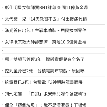
彰化明星女律師買BNT詐慈濟 囤11億黃金曝
父代簽…兒「14天教召不去」付出慘痛代價
漢光首日出包！主戰車噴裝…居民撿到零件
女律揪宗教大師詐慈濟！爽睡10.6億黃金堆
獨／雙親苦等近3年 遭殺資優兒有全名了
挖到童骨已2死！台積電請布袋戲…原因曝
挖童骨已2死！台積電「3神明駐駕畫面曝」
判刑定讞！「白狼」張安樂兒媳今發監執行
保全「拒倒垃圾」：我不是清潔員！下場慘