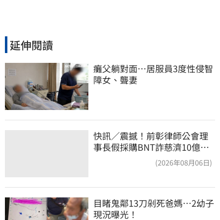
延伸閱讀
癱父躺對面…居服員3度性侵智
障女、聾妻
快訊／震撼！前彰律師公會理
事長假採購BNT詐慈濟10億、
洗錢囤232kg黃金
(2026年08月06日)
目睹鬼鄰13刀剁死爸媽…2幼子
現況曝光！