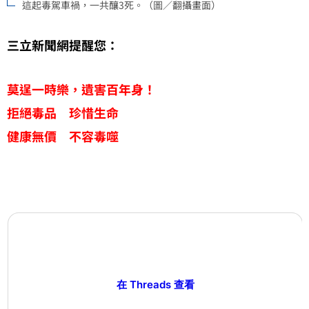
這起毒駕車禍，一共釀3死。（圖／翻攝畫面）
三立新聞網提醒您：
莫逞一時樂，遺害百年身！
拒絕毒品 珍惜生命
健康無價 不容毒噬
在 Threads 查看