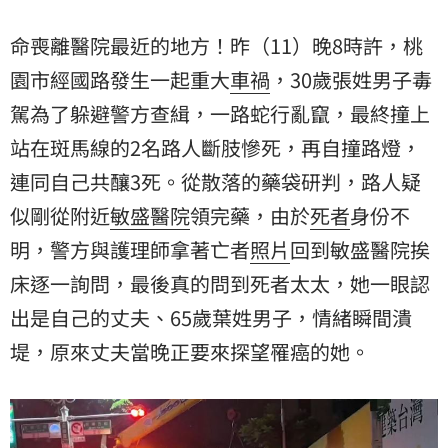
床逐一詢問，最後真的問到死者太太，她一眼認出是自
己的丈夫、65歲葉姓男子，情緒瞬間潰堤，原來丈夫當
命喪離醫院最近的地方！昨（11）晚8時許，桃
晚正要來探望罹癌的她。
園市經國路發生一起重大
車禍
，30歲張姓男子毒
駕為了躲避警方查緝，一路蛇行亂竄，最終撞上
站在斑馬線的2名路人斷肢慘死，再自撞路燈，
連同自己共釀3死。從散落的藥袋研判，路人疑
似剛從附近
敏盛醫院
領完藥，由於
死者
身份不
明，警方與護理師拿著亡者
照片
回到敏盛醫院挨
床逐一詢問，最後真的問到死者太太，她一眼認
出是自己的丈夫、65歲葉姓男子，情緒瞬間潰
堤，原來丈夫當晚正要來探望罹癌的她。