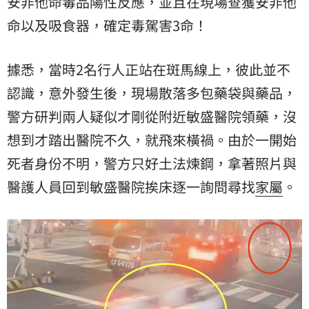
安非他命毒品陽性反應，並且在現場查獲安非他
命以及吸食器，確定毒駕害3命！
據悉，當時2名行人正站在斑馬線上，彼此並不
認識，意外發生後，現場散落多包藥袋與藥品，
警方研判兩人疑似才剛從附近敏盛醫院領藥，沒
想到才踏出醫院不久，就飛來橫禍。由於一開始
死者身份不明，警方只好土法煉鋼，拿著照片與
醫護人員回到敏盛醫院挨床逐一詢問尋找
家屬
。