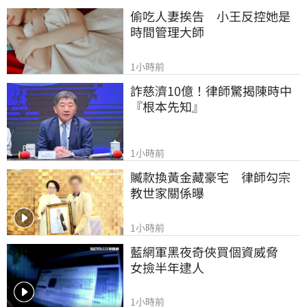
偷吃人妻挨告　小王反控她是
時間管理大師
1小時前
詐慈濟10億！律師驚揭陳時中
『根本先知』
1小時前
贓款換黃金藏豪宅　律師勾宗
教世家關係曝
1小時前
藍網軍黑夜奇俠買個資威脅　
女撿半年逮人
1小時前