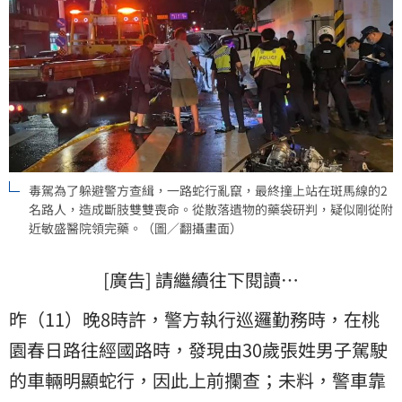
毒駕為了躲避警方查緝，一路蛇行亂竄，最終撞上站在斑馬線的2
名路人，造成斷肢雙雙喪命。從散落遺物的藥袋研判，疑似剛從附
近敏盛醫院領完藥。（圖／翻攝畫面）
[廣告] 請繼續往下閱讀…
昨（11）晚8時許，警方執行巡邏勤務時，在桃
園春日路往經國路時，發現由30歲張姓男子駕駛
的車輛明顯蛇行，因此上前攔查；未料，警車靠