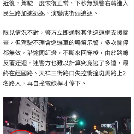
近後，駕駛一度恢復正常，下秒無預警右轉進入
民生路加速逃逸，演變成街頭追逐。
眼見情況不對，警方立即通報其他巡邏網支援攔
查，但駕駛不理會巡邏車的鳴笛示警，多次攔停
都無效，沿途闖紅燈，不斷來回穿梭，由於路線
反覆迂迴，連警方也難以計算究竟逃了多遠，最
終在經國路、天祥三街路口失控衝撞斑馬路上2
名路人，再自撞電線桿才停下。