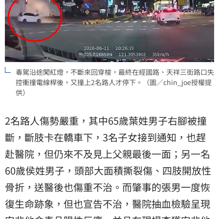
毒駕沿途闖紅燈，不斷來回穿梭，最終在經國路、天祥三街路口失
控衝撞電線桿後，又撞上2名路人才停下。（圖／chin_joe授權提
供）
2名路人傷勢嚴重，其中65歲葉姓男子右腳被撞
斷，斷肢卡在轎車下，3名子女接到通知，也趕
赴醫院，但仍來不及見上父親最後一面；另一名
60歲侯姓男子，頭部大面積撕裂傷、四肢開放性
骨折，送醫後也傷重不治。而肇事的張男一度恢
復生命跡象，但也宣告不治，醫院抽血檢驗呈現