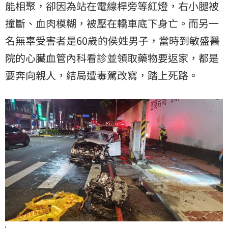
能相聚，卻因為站在電線桿旁等紅燈，右小腿被
撞斷、血肉模糊，被壓在轎車底下身亡。而另一
名無辜受害者是60歲的侯姓男子，當時到敏盛醫
院的心臟血管內科看診並領取藥物要返家，都是
要奔向親人，結局遭毒駕改寫，踏上死路。