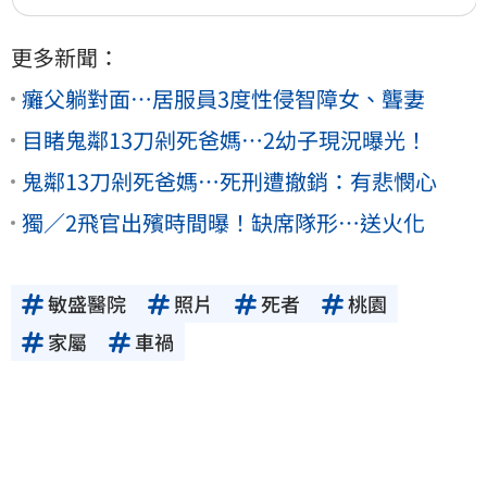
更多新聞：
癱父躺對面…居服員3度性侵智障女、聾妻
目睹鬼鄰13刀剁死爸媽…2幼子現況曝光！
鬼鄰13刀剁死爸媽…死刑遭撤銷：有悲憫心
獨／2飛官出殯時間曝！缺席隊形…送火化
敏盛醫院
照片
死者
桃園
家屬
車禍