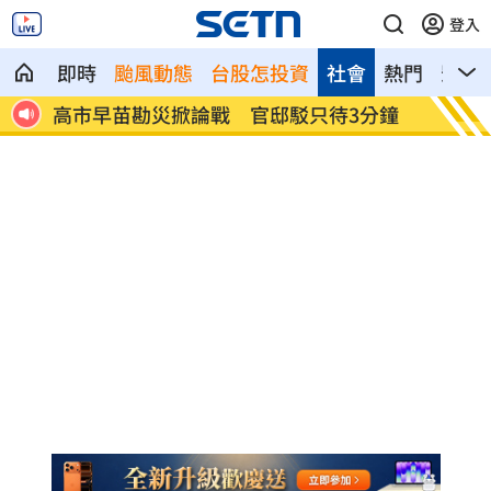
登入
即時
颱風動態
台股怎投資
社會
熱門
影音
分鐘
中聯油脂遞件申請復工 中市府打臉駁回
鄭靚歆