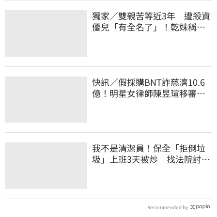
獨家／雙親苦等近3年 遭殺資
優兒「有全名了」！乾妹稱賠
償恐毀她未來
快訊／假採購BNT詐慈濟10.6
億！明星女律師陳昱瑄移審
法院裁定續押
我不是清潔員！保全「拒倒垃
圾」上班3天被炒 找法院討公
道結果出爐
Recommended by