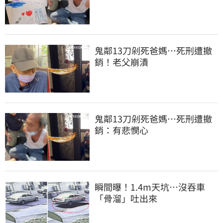
鬼鄰13刀剁死爸媽…死刑遭撤
銷！老父崩潰
鬼鄰13刀剁死爸媽…死刑遭撤
銷：有悲憫心
瞬間曝！1.4m天坑…沒吞車
「骨溜」吐出來