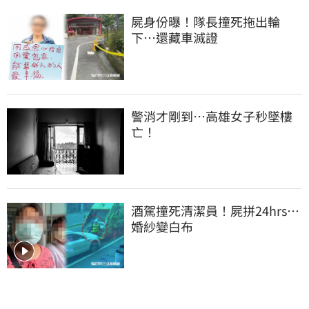
屍身份曝！隊長撞死拖出輪
下…還藏車滅證
警消才剛到…高雄女子秒墜樓
亡！
酒駕撞死清潔員！屍拼24hrs…
婚紗變白布