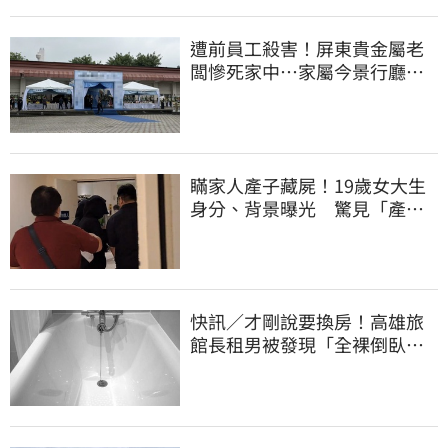
遭前員工殺害！屏東貴金屬老
闆慘死家中…家屬今景行廳低
調送別最後一程
瞞家人產子藏屍！19歲女大生
身分、背景曝光 驚見「產檢
紀錄全空白」
快訊／才剛說要換房！高雄旅
館長租男被發現「全裸倒臥浴
缸」身亡