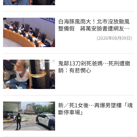
白海豚風雨大！北市沒放颱風
整備假 蔣萬安臉書遭網友灌
爆：標準在哪？
(2026年08月09日)
鬼鄰13刀剁死爸媽…死刑遭撤
銷：有悲憫心
新／死1女後…再爆男墜樓「魂
斷停車場」