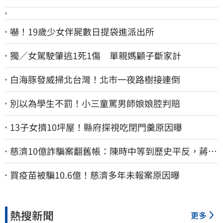
嚇！19歲少女伴屍數日提袋進派出所
獨／女駕駛肇逃1死1傷 單親媽顧子斷家計
白海豚發威掃北台灣！北市一夜路樹接連倒
別以為學生不罰！小三童罵男師娘娘腔判賠
13子女擠10坪屋！縣府探視吃閉門羹原因曝
慈濟10億詐騙案翻舊帳：陳時中等到歷史平反，蔣萬
安償還2022政治利息
買疫苗被騙10.6億！慈濟多年未報案原因曝
熱搜新聞
更多