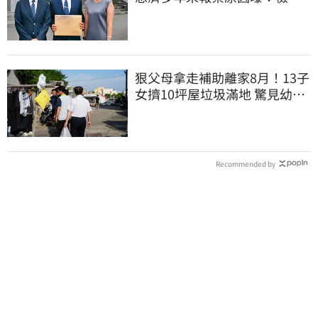
上門才知被騙
狠父母拿走補助離家8月！13子
女擠10坪屋垃圾滿地 驚見幼童
深夜遊蕩
Recommended by