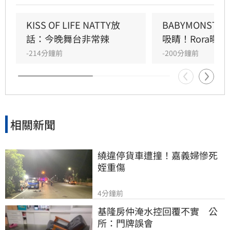
逢成員旼琦27歲生日，主持人驚喜送上花束慶
生，團員更一同合影留下溫馨紀念。ATEEZ承諾
KISS OF LIFE NATTY放
BABYMONST
將帶來精彩舞台，感謝粉絲一路以來的支持，讓
話：今晚舞台非常辣
吸睛！Rora曝
現場氣氛嗨翻天。這場結合生日慶祝與精彩演出
-214分鐘前
-200分鐘前
的活動，不僅展現ATEEZ的超高人氣，也成為粉
絲心中難忘的夏日回憶，後續演出備受各界高度
關注與期待。
相關新聞
繞違停貨車遭撞！嘉義婦慘死
姪重傷
4分鐘前
基隆房仲淹水控回覆不實　公
所：門牌誤會