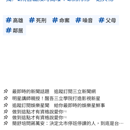
高雄
死刑
命案
噪音
父母
鄰居
最即時的新聞話題 追蹤訂閱三立新聞網
明星講師親授！醒吾三立學院打造影視新星
追蹤訂閱娛樂星聞 給你最即時的娛樂星鮮事
做到這點才有資格說愛你
PR
做到這點才有資格說愛你
PR
簡舒培問蔣萬安：決定北市停班停課的人，到底是台北
市長，還是氣象署？