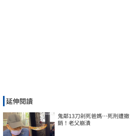
延伸閱讀
鬼鄰13刀剁死爸媽…死刑遭撤
銷！老父崩潰