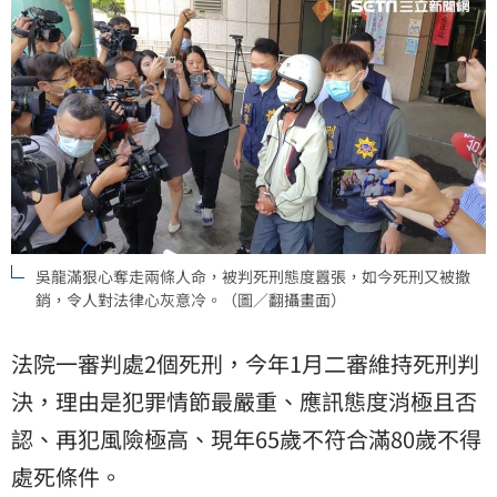
吳龍滿狠心奪走兩條人命，被判死刑態度囂張，如今死刑又被撤
銷，令人對法律心灰意冷。（圖／翻攝畫面）
法院一審判處2個死刑，今年1月二審維持死刑判
決，理由是犯罪情節最嚴重、應訊態度消極且否
認、再犯風險極高、現年65歲不符合滿80歲不得
處死條件。