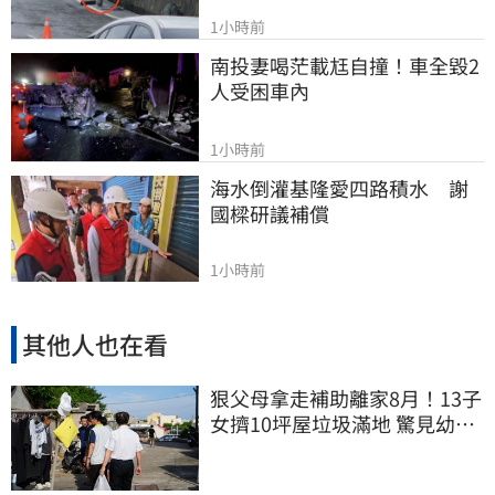
1小時前
南投妻喝茫載尪自撞！車全毀2
人受困車內
1小時前
海水倒灌基隆愛四路積水　謝
國樑研議補償
1小時前
其他人也在看
狠父母拿走補助離家8月！13子
女擠10坪屋垃圾滿地 驚見幼童
深夜遊蕩