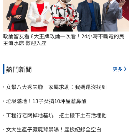
政論留友看 6大王牌政論一次看！24小時不斷電的民
主流水席 歡迎入座
熱門新聞
更多
女攀八大秀失聯 家屬求助：我媽還沒找到
垃圾滿地！13子女擠10坪屋惹鼻酸
工程行老闆掉地基坑 挖土機下土石活埋他
女大生產子藏屍背景曝！產檢紀錄全空白