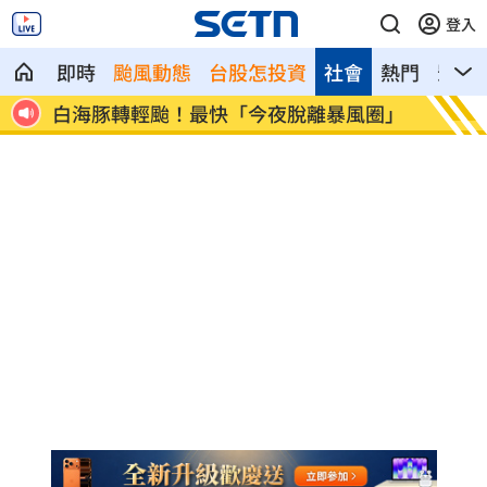
登入
即時
颱風動態
台股怎投資
社會
熱門
影音
圈」
獨／曝YT暫停更3週 南珉貞：不是因為
李李仁
錢
傻