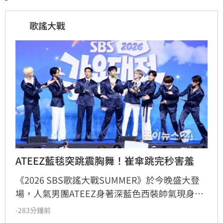
歌謠大戰
ATEEZ藍毯突跳震胸舞！崔傘跳完秒害羞
《2026 SBS歌謠大戰SUMMER》於今晚盛大登
場，人氣男團ATEEZ身著深藍色西裝帥氣現身藍
毯，展現成熟魅力。現場不僅大秀紅遍全球的招
-283分鐘前
牌「震胸舞」，成員崔傘更展現害羞反差萌。適