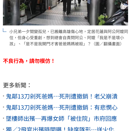
小兄弟一夕間變孤兒，已搬離高雄傷心地，定居花蓮與阿公阿嬤同
住，但身心受重創，想到總會自責問阿公、阿嬤「我是不是壞小
孩」、「是不是我開門才害爸爸媽媽被殺」？（圖／翻攝畫面）
不良行為，請勿模仿！
更多新聞：
鬼鄰13刀剁死爸媽…死刑遭撤銷！老父崩潰
鬼鄰13刀剁死爸媽…死刑遭撤銷：有悲憫心
墜樓師出殯…再爆女師「被住院」市府回應
獨／2飛官出殯時間曝！缺席隊形…送火化