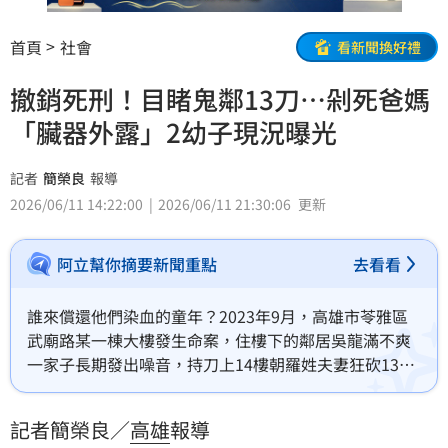
首頁
社會
看新聞換好禮
撤銷死刑！目睹鬼鄰13刀…剁死爸媽
「臟器外露」2幼子現況曝光
記者
簡榮良
報導
2026/06/11 14:22:00
2026/06/11 21:30:06
更新
阿立幫你摘要新聞重點
去看看
誰來償還他們染血的童年？2023年9月，高雄市苓雅區
武廟路某一棟大樓發生命案，住樓下的鄰居吳龍滿不爽
一家子長期發出噪音，持刀上14樓朝羅姓夫妻狂砍13刀
雙雙斃命，而開門讓凶嫌進來的小兄弟全程目睹爸媽鮮
血四濺，臟器外露，不斷自責問阿公、阿嬤：「我是不
記者簡榮良／
高雄
報導
是壞小孩？」生活分崩離析。死者父親情緒激動表示，