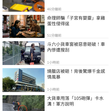
46分鐘前
命理師騙「子宮有嬰靈」拿雞
蛋性侵得逞
51分鐘前
斗六小貨車窗被惡意砸破！車
內慘遭搜刮
1小時前
燒臘店被砸！背後驚爆千金感
情風暴
1小時前
大貨車甩落「105砲彈」卡水
溝！軍方說明