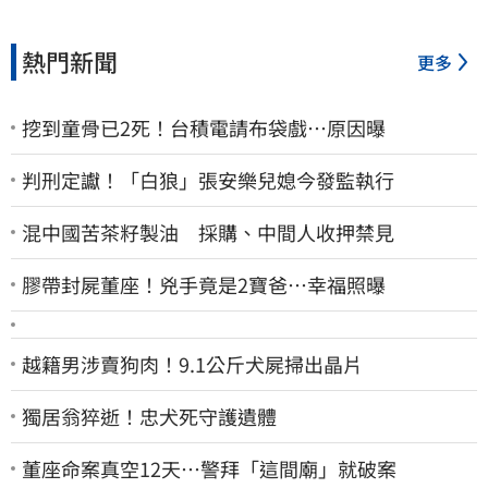
熱門新聞
更多
挖到童骨已2死！台積電請布袋戲…原因曝
判刑定讞！「白狼」張安樂兒媳今發監執行
混中國苦茶籽製油 採購、中間人收押禁見
膠帶封屍董座！兇手竟是2寶爸…幸福照曝
越籍男涉賣狗肉！9.1公斤犬屍掃出晶片
獨居翁猝逝！忠犬死守護遺體
董座命案真空12天…警拜「這間廟」就破案