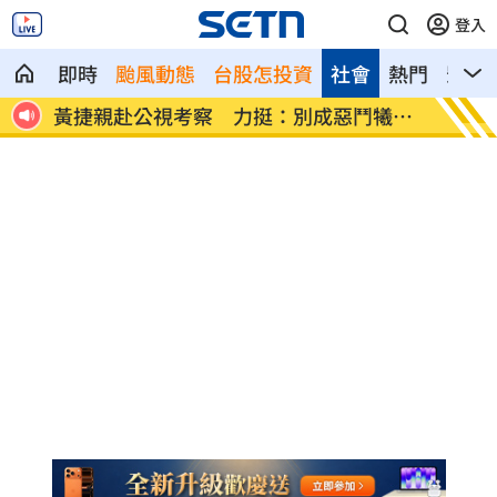
登入
即時
颱風動態
台股怎投資
社會
熱門
影音
人曝光
黃捷親赴公視考察 力挺：別成惡鬥犧牲
培若塔
品
結