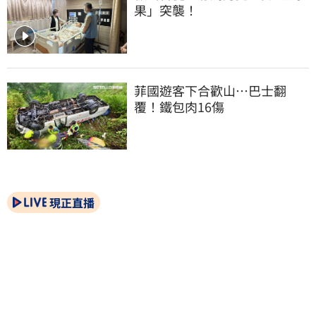
果」突襲！
菲國遊客下合歡山…巴士翻
覆！鐵包肉16傷
現正直播