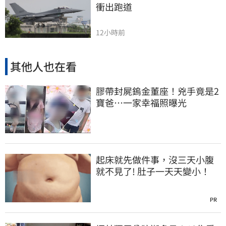
衝出跑道
12小時前
其他人也在看
膠帶封屍鎢金董座！兇手竟是2
寶爸…一家幸福照曝光
起床就先做件事，沒三天小腹
就不見了! 肚子一天天變小！
PR