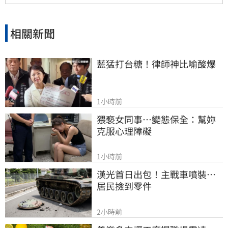
相關新聞
藍猛打台糖！律師神比喻酸爆
1小時前
猥褻女同事…變態保全：幫妳
克服心理障礙
1小時前
漢光首日出包！主戰車噴裝…
居民撿到零件
2小時前