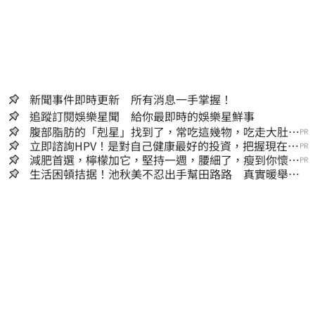
新聞事件即時更新 所有消息一手掌握！
追蹤訂閱娛樂星聞 給你最即時的娛樂星鮮事
腹部脂肪的「剋星」找到了，常吃這幾物，吃走大肚
PR
囊，瘦出小蠻腰
立即諮詢HPV！是對自己健康最好的投資，把握現在不
PR
嫌晚！
減肥首選，檸檬加它，堅持一週，腰細了，瘦到你懷疑
PR
人生
生活困頓拮据！池秋美不忍出手幫田路路 真實暖舉曝
光