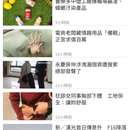
養樂多中壢工廠爆職場霸凌、
蟑螂汙染產品
9小時前
電商老闆藏情趣用品「備戰」
正宮求償百萬
10小時前
永慶房仲涉洩漏個資遭搜索　
總部發聲了
11小時前
狂舔女同事胸部下體　工地保
全：讓妳舒服
12小時前
新／漢光首日傳意外　F16降落