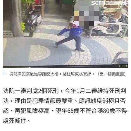
吳龍滿犯案後從容離開大樓，逃往屏東枋寮鄉。（圖／翻攝畫面）
法院一審判處2個死刑，今年1月二審維持死刑判
決，理由是犯罪情節最嚴重、應訊態度消極且否
認、再犯風險極高、現年65歲不符合滿80歲不得
處死條件。