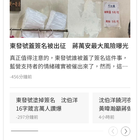
東發號蓋簽名被出征　蔣萬安最大風險曝光
真正值得注意的，東發號誰被蓋了簽名這件事，
藍營支持者的情緒確實被催出來了，然而，這些
情緒卻沒有重新轉換成蔣萬安的政治聲量，反而
-456分鐘前
把沈伯洋送進更多人的視線之內。
東發號塗掉簽名　沈伯洋
沈伯洋饒河夜市掃
16字箴言萬人讚爆
黃暐瀚籲蔣做1
-297分鐘前
4小時前