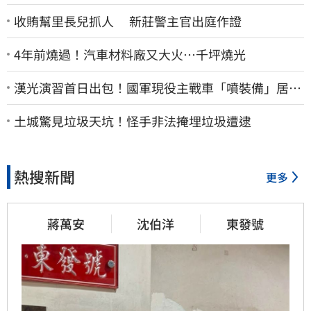
收賄幫里長兒抓人 新莊警主官出庭作證
4年前燒過！汽車材料廠又大火…千坪燒光
漢光演習首日出包！國軍現役主戰車「噴裝備」居民
撿到零件…軍方說話了
土城驚見垃圾天坑！怪手非法掩埋垃圾遭逮
熱搜新聞
更多
蔣萬安
沈伯洋
東發號