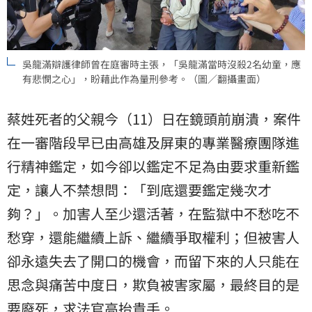
吳龍滿辯護律師曾在庭審時主張，「吳龍滿當時沒殺2名幼童，應
有悲憫之心」，盼藉此作為量刑參考。（圖／翻攝畫面）
蔡姓死者的父親今（11）日在鏡頭前崩潰，案件
在一審階段早已由高雄及屏東的專業醫療團隊進
行精神鑑定，如今卻以鑑定不足為由要求重新鑑
定，讓人不禁想問：「到底還要鑑定幾次才
夠？」。加害人至少還活著，在監獄中不愁吃不
愁穿，還能繼續上訴、繼續爭取權利；但被害人
卻永遠失去了開口的機會，而留下來的人只能在
思念與痛苦中度日，欺負被害家屬，最終目的是
要廢死，求法官高抬貴手。