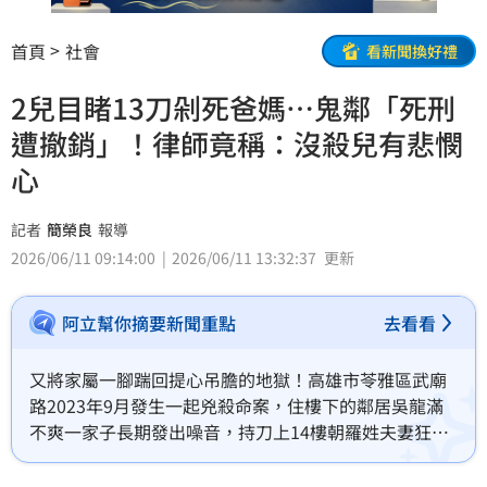
首頁
社會
看新聞換好禮
2兒目睹13刀剁死爸媽…鬼鄰「死刑
遭撤銷」！律師竟稱：沒殺兒有悲憫
心
記者
簡榮良
報導
2026/06/11 09:14:00
2026/06/11 13:32:37
更新
阿立幫你摘要新聞重點
去看看
又將家屬一腳踹回提心吊膽的地獄！高雄市苓雅區武廟
路2023年9月發生一起兇殺命案，住樓下的鄰居吳龍滿
不爽一家子長期發出噪音，持刀上14樓朝羅姓夫妻狂砍
13刀雙雙斃命，而開門讓凶嫌進來的小兄弟全程目睹爸
媽鮮血四濺，臟器外露，不斷自責問外公、外婆：「我