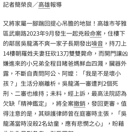
記者簡榮良／
高雄
報導
是不是壞小孩？」生活分崩離析。吳龍滿一審遭判2個死
刑、二審也維持；未料，經上訴，最高法院認為欠缺
「精神鑑定」，將全案撤銷，發回更審。值得注意的
又將家屬一腳踹回提心吊膽的地獄！高雄市苓雅
是，其辯護律師曾在庭審時主張，「吳龍滿當時沒殺2名
區武廟路2023年9月發生一起兇殺
命案
，住樓下
幼童，應有悲憫之心」，盼藉此作為量刑參考，引發眾
怒。
的鄰居吳龍滿不爽一家子長期發出
噪音
，持刀上
14樓朝羅姓夫妻狂砍13刀雙雙斃命，而開門讓凶
嫌進來的小兄弟全程目睹爸媽鮮血四濺，臟器外
露，不斷自責問阿公、阿嬤：「我是不是壞小
孩？」生活分崩離析。吳龍滿一審遭判2個
死
刑
、二審也維持；未料，經上訴，最高法院認為
欠缺「精神鑑定」，將全案
撤銷
，發回更審。值
得注意的是，其辯護律師曾在庭審時主張，「吳
龍滿當時沒殺2名幼童，應有悲憫之心」，盼藉