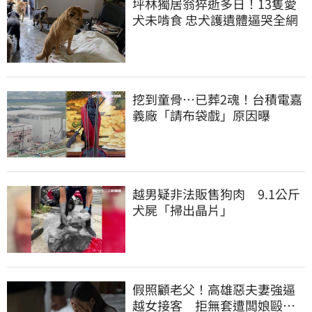
坪林獨居翁猝逝多日！13隻愛
犬未啃食 忠犬護遺體逼哭全網
挖到童骨…已葬2魂！台積電嘉
義廠「請布袋戲」原因曝
越男疑非法販售狗肉 9.1公斤
犬屍「掃出晶片」
假照顧老父！高雄惡夫妻強逼
越女接客 拒無套遭闆娘毆打