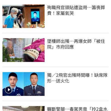
殉職飛官頭貼遭盜用…籌喪葬
費！家屬氣哭
墜樓師出殯…再爆女師「被住
院」市府回應
獨／2飛官出殯時間曝！缺席隊
形…送火化
輾斷警腿…毒駕男竟「拎2盒水