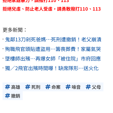
拒絕兒虐、防止老人受虐，請勇敢撥打110、113
更多新聞：
鬼鄰13刀剁死爸媽…死刑遭撤銷！老父崩潰
殉職飛官頭貼遭盜用…籌喪葬費！家屬氣哭
墜樓師出殯…再爆女師「被住院」市府回應
獨／2飛官出殯時間曝！缺席隊形…送火化
高雄
死刑
命案
噪音
父母
撤銷