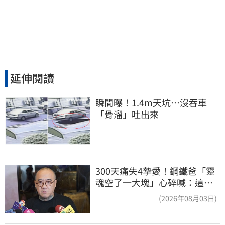
延伸閱讀
瞬間曝！1.4m天坑…沒吞車
「骨溜」吐出來
300天痛失4摯愛！鋼鐵爸「靈
魂空了一大塊」心碎喊：這輩
子最痛的路
(2026年08月03日)