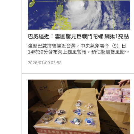
8國球員齊聚高雄 Formosa 7s掀足球
理想混蛋號召粉絲跨海追星吃美食！
18:
巴威逼近！雲圖驚見巨戰鬥陀螺 網揪1亮點
強颱巴威持續逼近台灣，中央氣象署今（9）日
14時30分發布海上颱風警報，預估颱風暴風圈將
於明天深夜至週六清晨觸陸。全台民眾密切關注
2026/07/09 03:58
颱風動態之際，《戰鬥陀螺X》（BEYBLADE X）
玩家意外發現，巴威外觀神似超巨大型戰鬥陀
螺，紛紛討論「到底是哪一顆」，掀起一波趣味
話題。