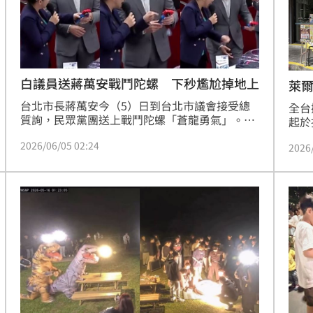
白議員送蔣萬安戰鬥陀螺 下秒尷尬掉地上
萊爾
台北市長蔣萬安今（5）日到台北市議會接受總
全台
質詢，民眾黨團送上戰鬥陀螺「蒼龍勇氣」。民
起於
眾黨立委林珍羽表示，希望蔣萬安2026奮力一搏
蒼龍
2026/06/05 02:24
為台北而戰勝，不過尷尬的是，她一講完把戰鬥
2026
發號
陀螺遞給蔣萬安時，戰鬥陀螺掉了下來，讓她趕
爾富
緊撿起來裝回去。而蔣萬安也順利拉了發條，讓
反規
林珍羽大讚，「市長很厲害欸！」
釐清