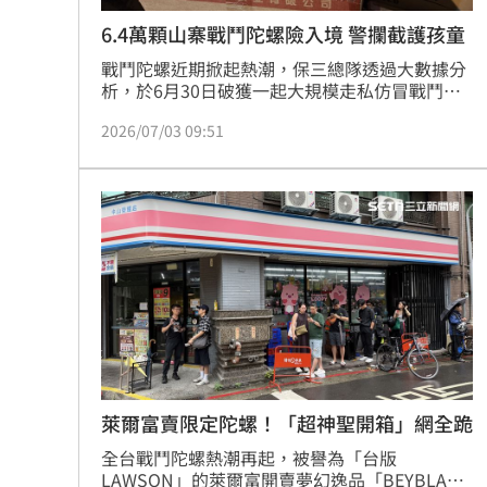
6.4萬顆山寨戰鬥陀螺險入境 警攔截護孩童
戰鬥陀螺近期掀起熱潮，保三總隊透過大數據分
析，於6月30日破獲一起大規模走私仿冒戰鬥陀
螺案。陳姓業者企圖以海運貨櫃夾藏6.4萬顆山寨
2026/07/03 09:51
品入境，其中高達115箱未申報，侵權市值逾新
臺幣1,000萬元。警方查驗後確認該批商品均未
經授權，且品質粗糙，高速旋轉恐因離心力導致
碎片噴飛，危害兒童安全。全案已依違反著作權
法及海關緝私條例移送偵辦，警方將持續落實邊
境檢查，呼籲業者勿心存僥倖，同時提醒消費者
購買正版玩具，避免品質不良造成危險。
萊爾富賣限定陀螺！「超神聖開箱」網全跪
全台戰鬥陀螺熱潮再起，被譽為「台版
LAWSON」的萊爾富開賣夢幻逸品「BEYBLADE 