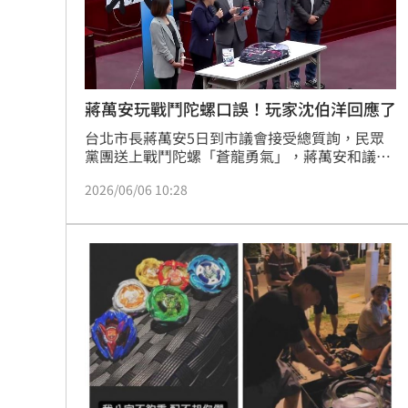
蔣萬安玩戰鬥陀螺口誤！玩家沈伯洋回應了
台北市長蔣萬安5日到市議會接受總質詢，民眾
黨團送上戰鬥陀螺「蒼龍勇氣」，蔣萬安和議員
林珍羽卻在體驗時，將打戰鬥陀螺前必喊的「Go 
2026/06/06 10:28
Shoot！」喊成「Go Shot！」引發爭議。台北
市長參選人沈伯洋今（6）日表示，玩遊戲時大
家有自己的風格，像女兒玩戰鬥陀螺時會喊成
「3、2、1 Go 喵」，但陀螺就和市政一樣，力
道、角度要對，整合在一起才能運轉得當。