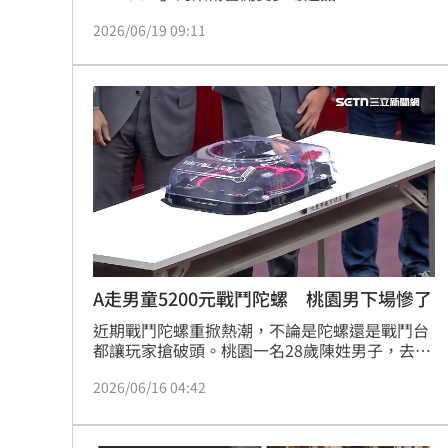
X CX-18 腕龍鞭打隨機強化組」，還有機會抽到
2026/06/19 09:11
稀有的金色特仕版，萊爾富實名制、每人限購一
顆，以超高規格開箱販賣，不少民眾直擊這一
幕，大讚「嚴謹遠超韓、美選舉開票」。
A走男童5200元戰鬥陀螺 桃園男下場慘了
近期戰鬥陀螺重掀熱潮，不論是陀螺還是戰鬥台
都讓玩家搶破頭。桃園一名28歲陳姓男子，去年
10月逛街時，意外在玩具店發現一袋他人遺落的
2026/06/16 04:42
戰鬥陀螺，竟趁無人注意時直接整袋帶走。楊姓
男童事後發現心愛玩具消失，焦急與父親報警，
警方調閱監視器火速揪出陳男，桃園地院審結，