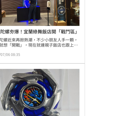
鬥陀螺夯爆！宜蘭綠舞飯店開「戰鬥區」
陀螺近來再掀熱潮，不少小朋友人手一顆，
就想「開戰」，現在就連親子飯店也跟上這
潮。宜蘭綠舞國際觀光飯店觀察親子遊客喜
/07/06 08:35
特別在園區前棟與後棟之間設置「戰鬥
，提供孩子專屬空間較量陀螺，讓原本只是
、看動物的親子行程，多了一場隨時可能開
陀螺對決。