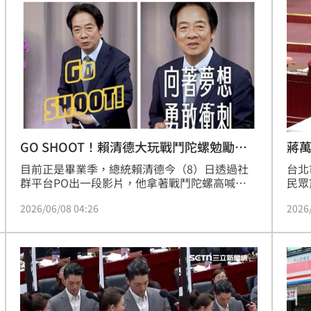
0：4落敗，而在對戰過程中，沈伯洋的女兒也在
是可
場邊高喊「加油爸爸」。
項市
GO SHOOT！賴清德大玩戰鬥陀螺勉勵畢
蔣
業生
目前正是畢業季，總統賴清德今（8）日透過社
台北
群平台PO出一段影片，他拿著戰鬥陀螺高喊
民眾
「3！2！1！GO SHOOT！」，並打出手中的戰
燒。
2026/06/08 04:26
2026
鬥陀螺，勉勵畢業生向著夢想勇敢衝刺。他說，
轟，
「戰鬥陀螺每次發射前都蓄滿力量，每次碰撞都
大玩
是學會穩住重心的機會」，他也承諾政府會當青
扭傷
年「ㄅ級分」的後援，並祝福大家有「ㄅ級分」
的未來。