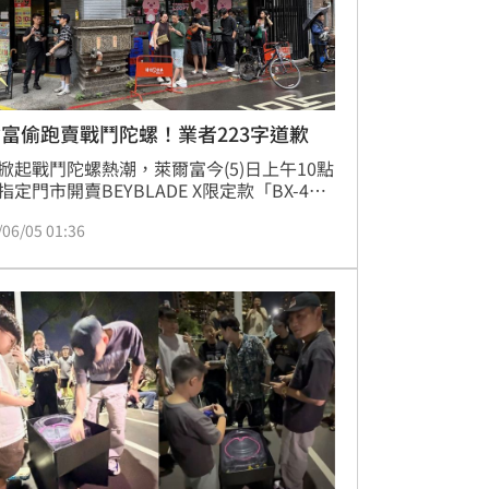
富偷跑賣戰鬥陀螺！業者223字道歉
掀起戰鬥陀螺熱潮，萊爾富今(5)日上午10點
指定門市開賣BEYBLADE X限定款「BX-49 
突擊」，不過開賣首日卻爆出部分門市提前
/06/05 01:36
碼牌、提前完售，引發玩家不滿，對此，萊
發聲明表示，已全面了解及海巡，若查到違
範販售的情形，將依內部管理規範進行責任
及相關懲處、絕不寬貸。（賴俊佑）