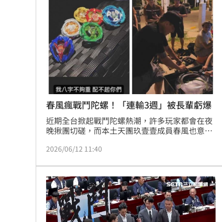
依侵占罪判處陳男9000元罰金。
春風瘋戰鬥陀螺！「連輸3週」被長輩虧爆
近期全台掀起戰鬥陀螺熱潮，許多玩家都會在夜
晚揪團切磋，而本土天團玖壹壹成員春風也意外
入坑，還為自己取了「螺得鰻」的稱號，並時常
2026/06/12 11:40
在社群平台分享玩戰鬥陀螺的日常。近日，春風
就發文透露，他已經連續輸了3個禮拜，至今唯
一的勝利是「贏過1個妹妹」，甚至還在台中街
頭被長輩當面大虧「你陀螺打輸小朋友喔！」讓
他哭笑不得，直呼自己在台中快要走不下去，貼
文一出，也笑翻大票網友。