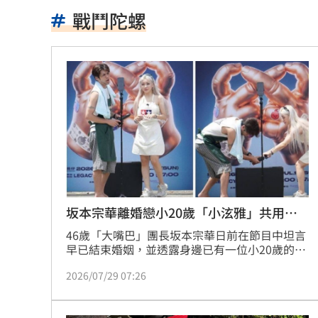
70歲大咖音樂人驚傳猝逝 妻悲痛發文
戰鬥陀螺
白海豚今晚到明天最靠近 風雨搖滾區
見自由之家 林佳龍：台灣經驗受國際
網友曬截圖控女友曾當小三 姜厚任回
不滿長期被碎念 尪抓狂揮金屬拐杖殺
周曉涵台語笑瘋全網 陳亞蘭放棄教學
母入獄陸軍兒探監逃兵…躲一年判拘役5
坂本宗華離婚戀小20歲「小泫雅」共用毛
巾
46歲「大嘴巴」團長坂本宗華日前在節目中坦言
邱瓈寬公司營收衰退 點名王心凌、楊
早已結束婚姻，並透露身邊已有一位小20歲的新
歡。近日時報周刊CTWANT也直擊，陪伴在他身
收重複訂購郵件！他急做1事積蓄瞬間蒸
2026/07/29 07:26
邊的女子，正是同為DJ、擁有「小泫雅」封號的
DJ LYNN。
裘莉哥哥出櫃 認了：「我是同性戀」