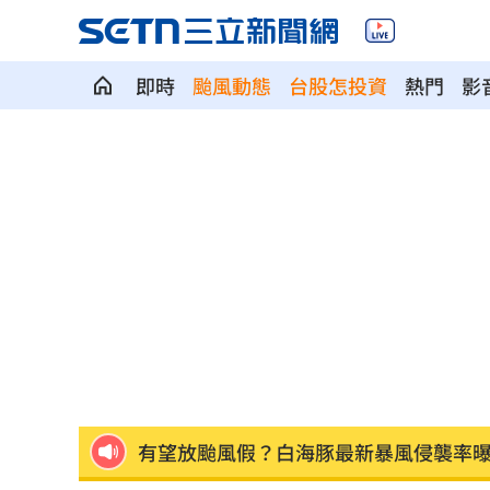
即時
颱風動態
台股怎投資
熱門
影
徐莉玲痛揭兒被抱走 母子分離多年終
騎車輾水坑摔到失明！無照仍獲國賠311
日本女狂刷2000筆訂單！害集英社慘損4
不喝酒竟罹脂肪肝 醫揭隱藏元凶
10:00
不聽陳時中苦勸慈濟遭詐 藍白翻車名
有望放颱風假？白海豚最新暴風侵襲率