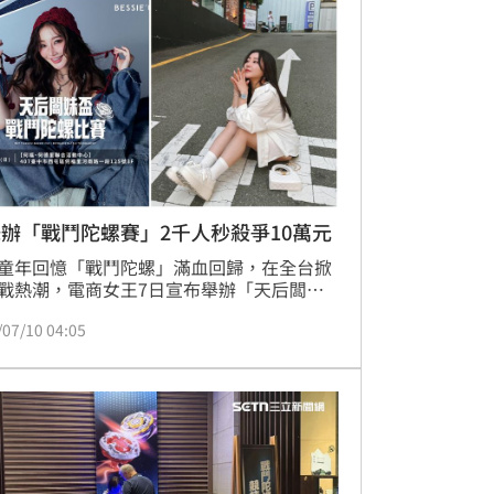
9日高調宣布復仇成功，順利洗刷過去的黑歷
辦「戰鬥陀螺賽」2千人秒殺爭10萬元
童年回憶「戰鬥陀螺」滿血回歸，在全台掀
戰熱潮，電商女王7日宣布舉辦「天后闆妹
屆戰鬥陀螺大賽」，一開放報名單日就湧進
/07/10 04:05
00人搶破頭，比賽一共分2組，祭出10萬元高
金，比賽將於26日下午2點正式登場。不同
往風格，天后闆妹即將於13日舉行的「9週
直播」主視覺和贈品，也和即將登場的戰鬥
大賽呼應，走的是牛仔酷帥風格。