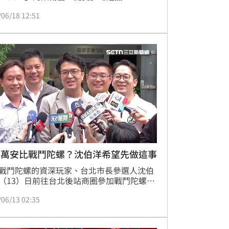
YBLADE X CX-18 腕龍鞭打隨機強化組」，
/06/18 12:51
機會抽到稀有的金色特仕版，因此許多玩家
深夜就到店家前面夜排。為了防止代購亂
官方也祭出限購措施。
蔣萬安比戰鬥陀螺？沈伯洋希望先做這事
戰鬥陀螺的資深玩家、台北市長參選人沈伯
（13）日前往台北後站商圈參加戰鬥陀螺爭
，沈伯洋表示，女兒今天也有到場觀戰，自
/06/13 02:35
準備攻擊型的、平衡型的與防守型的戰鬥陀
一顆。至於是否會向台北市長蔣萬安下戰
就戰鬥陀螺一決高下？沈伯洋也笑喊「當然