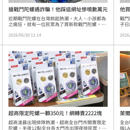
搶戰鬥陀螺遇詐騙！他踩這網址慘噴數萬元
他買
近期戰鬥陀螺在台灣掀起熱潮，大人、小孩都為
戰鬥
之瘋狂，就有一位民眾為了買新款戰鬥陀螺，誤
子日
信假賣貨便網址和客服指示，最後不只沒買到商
哥」
2026/06/30 11:14
2026
品，反而損失數萬元。
交易
阱，
警局
萊
超商限定陀螺一顆350元！網轉賣2222塊
全台
超商凌晨出現排隊熱潮，超商全台門市開賣限定
版L
陀螺，半夜12點全台各大門市出現夜排民眾，一