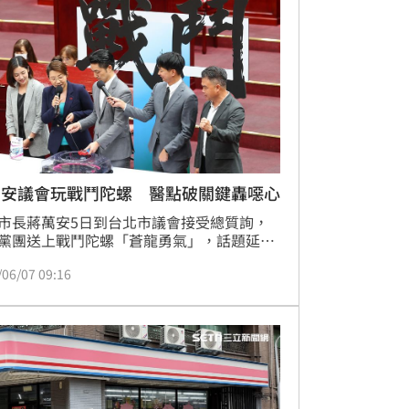
以」，但自己最希望蔣萬安能先親自回答各
政問題。
萬安議會玩戰鬥陀螺 醫點破關鍵轟噁心
市長蔣萬安5日到台北市議會接受總質詢，
黨團送上戰鬥陀螺「蒼龍勇氣」，話題延
台灣基進台北市黨部主委、吳欣岱醫師開
/06/07 09:16
看到民眾黨議員跟蔣萬安市長在台北市議會
戰鬥陀螺跟匹克球，坦白說，翻白眼翻到要
。