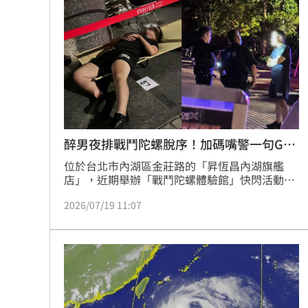
楚奧特第6次在生日開轟 成MLB史上第
父親節少了爸爸 林逸欣哭揭他生前暖
漢光演習遇父親節 賴清德感性致謝國
5歲女62%燒傷搶救2個月！他曝父親節
台灣彩券開獎直播中
醉男夜排戰鬥陀螺脫序！加碼嘴警一句GG
20:31
了
位於台北市內湖區金莊路的「昇恆昌內湖旗艦
LIVE三立+24小時直播
15:27
店」，近期舉辦「戰鬥陀螺體驗館」快閃活動，
現場販賣限量版陀螺並設有免費對戰機台，吸引
三立iNEWS新聞台線上直播
2026/07/19 11:07
18:00
大批陀螺迷到場。怎料，今（19日）凌晨一名男
子喝醉酒夜宿排隊時，期間不僅誤佔他人排隊位
置睡覺休息，還情緒失控怒嗆其他排隊民眾。警
商場戰國來臨 台中「頂奢大道」逐漸
方獲報到場後，當場以辣椒水控制並帶回派出所
進行保護管束。不少民眾也紛紛拍下事發畫面，
台彩父親節推新刮刮樂千萬頭獎超「爸
引發討論。
「拍片人的多重宇宙」職涯論壇9/12登