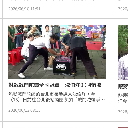
「BE
顆要價350的陀螺，在網購平台開出3顆6666的
2026
2026/06/18 11:51
還有
黃牛天價。
昨日
象，
對戰戰鬥陀螺全國冠軍 沈伯洋0：4惜敗
跟
熱愛戰鬥陀螺的台北市長參選人沈伯洋，今
熱愛
（13）日前往台北後站商圈參加「戰鬥陀螺爭霸
洋今
賽」開幕式，更對戰全國冠軍，他表示，遇到冠
霸賽
2026/06/13 03:15
軍是必輸，但棒球開球也是開得七零八落，自己
2026
己也
也差不多是那程度，但還是希望活動圓滿開始、
螺各
圓滿結束。歷經精彩的三局對戰，沈伯洋最終以
帖，