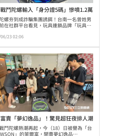
戰鬥陀螺輸入「身分證5碼」慘噴1.2萬
陀螺夯到成詐騙集團誘餌！台南一名曾姓男
前在社群平台看見，玩具連鎖品牌「玩具e
販售戰鬥陀螺，立即依照指示加入通訊軟體
/06/23 02:06
，豈料，最後竟然一步步掉入詐騙集團陷
發現被騙後已經損失1.2萬元，立即向台南市
第二分局報案。
爾富賣「夢幻逸品」！驚見超狂夜排人潮
戰鬥陀螺熱潮再起，今（18）日被譽為「台
AWSON」的萊爾富，開賣夢幻逸品