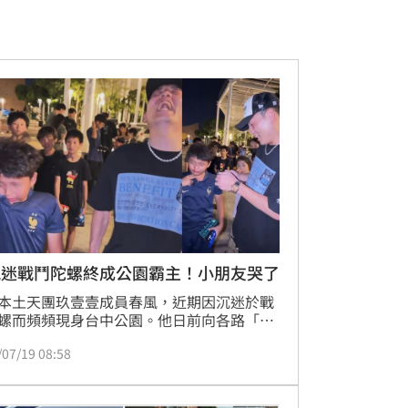
風迷戰鬥陀螺終成公園霸主！小朋友哭了
本土天團玖壹壹成員春風，近期因沉迷於戰
螺而頻頻現身台中公園。他日前向各路「小
」、「小孩姐」發起挑戰，卻因技不如人接
/07/19 08:58
敗，打了3個禮拜只贏過1個小妹妹，春風曾
差點在台中走不下去，甚至一度放話如果再
要退出陀螺界。在歷經3週閉門苦練後，他