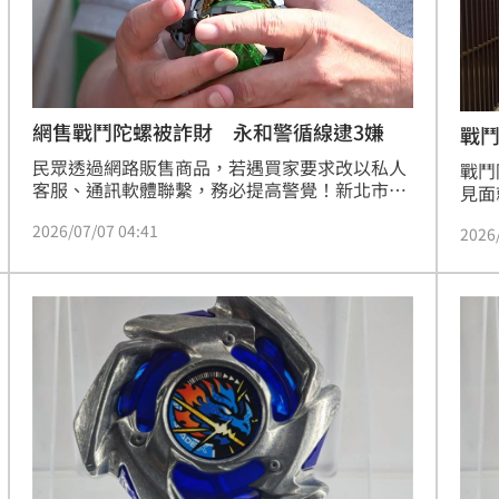
熱潮
10:00
15
網售戰鬥陀螺被詐財 永和警循線逮3嫌
戰
民眾透過網路販售商品，若遇買家要求改以私人
戰鬥
客服、通訊軟體聯繫，務必提高警覺！新北市政
見面
府警察局永和分局日前偵破一起假買家詐騙案
股風
2026/07/07 04:41
件，循線查獲3名涉嫌詐欺犯嫌，全案依詐欺罪
2026
好，
嫌移送法辦。
區」
住宿
打的