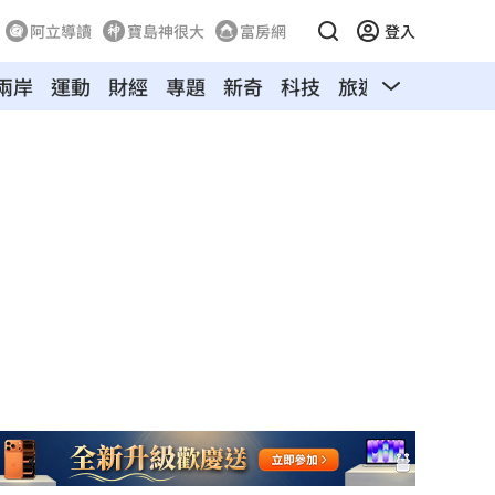
阿立導讀
寶島神很大
富房網
登入
兩岸
運動
財經
專題
新奇
科技
旅遊
汽車
寵物