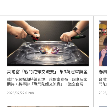
證實
09:57
曝光
09:55
重視
09:50
應了
09:46
妻
09:45
09:35
9天
09:34
萊爾富「戰鬥陀螺交流賽」 祭3萬冠軍獎金
春
戰鬥陀螺熱潮持續延燒！萊爾富宣布，回應玩家
台灣
丞琳
09:33
期待，將舉辦「戰鬥陀螺交流賽」，邀全台玩家
鬥陀
齊聚交流，以陀螺會友，透過實戰切磋技巧、分
孩哥
發
09:30
2026/07/22 01:08
2026
享組裝與改裝心得。賽事祭出豐厚獎勵，冠軍將
連吞
獨得新臺幣3萬元獎金。
自嘲
09:23
輸就