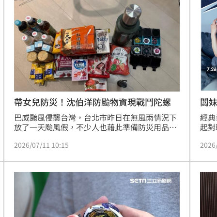
於1
3人
史。
09:18
舉
09:17
軍
09:17
願望
09:16
帶女兒防災！沈伯洋防颱物資現戰鬥陀螺
闆妹
巴威颱風侵襲台灣，台北市昨日在無風雨情況下
經典
放了一天颱風假，不少人也藉此準備防災用品。
起對
民進黨台北市長參選人沈伯洋，在社群平台PO出
盃首
2026/07/11 10:15
2026
與女兒出門的影片，並表示他昨天一早和眾多父
20
母一樣帶孩子準備防颱，並呼籲大家務必在家防
額獎
颱，不過沈伯洋PO出的防災物資照中，有六顆戰
於以
成形
12:00
鬥陀螺，也引發網友討論。
年慶
陀螺
」氣
12:00
場！
10:30