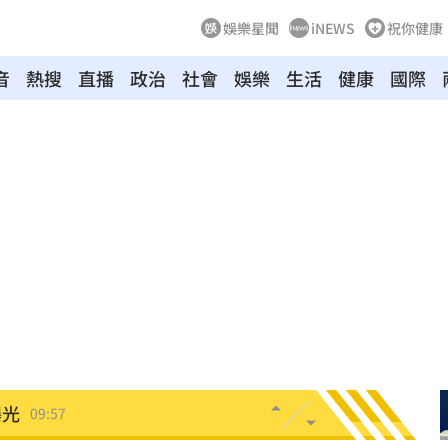
娛樂星聞
iNEWS
祝你健康
音
熱搜
直播
政治
社會
娛樂
生活
健康
國際
重逢
10:10
萬
10:06
3億
10:01
單曝
10:00
曝光
09:57