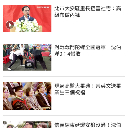
北市大安區里長拒蓋社宅：高
級布做內褲
對戰戰鬥陀螺全國冠軍　沈伯
洋0：4惜敗
現身高醫大畢典！蔡英文送畢
業生三個祝福
信義線東延爆安檢沒過！沈伯