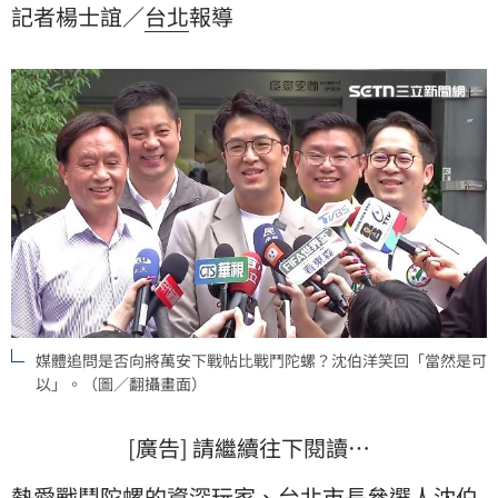
記者楊士誼／
台北
報導
洋也笑喊「當然是可以」，但自己最希望蔣萬安能先親
自回答各項市政問題。
媒體追問是否向將萬安下戰帖比戰鬥陀螺？沈伯洋笑回「當然是可
以」。（圖／翻攝畫面）
[廣告] 請繼續往下閱讀…
熱愛
戰鬥陀螺
的資深玩家、台北市長參選人
沈伯