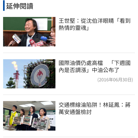
延伸閱讀
王世堅：從沈伯洋眼睛「看到
熱情的靈魂」
國際油價仍處高檔 「下週國
內是否調漲」中油公布了
(2016年06月30日)
交通標線淪陷阱！林延鳳：蔣
萬安通盤檢討