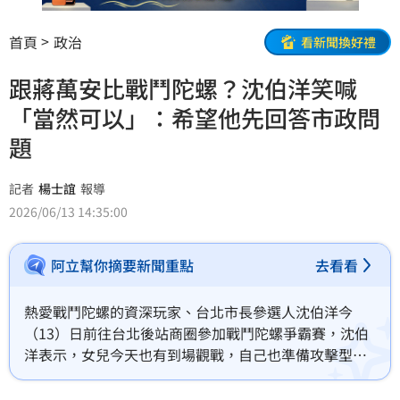
首頁
政治
看新聞換好禮
跟蔣萬安比戰鬥陀螺？沈伯洋笑喊
「當然可以」：希望他先回答市政問
題
記者
楊士誼
報導
2026/06/13 14:35:00
阿立幫你摘要新聞重點
去看看
熱愛戰鬥陀螺的資深玩家、台北市長參選人沈伯洋今
（13）日前往台北後站商圈參加戰鬥陀螺爭霸賽，沈伯
洋表示，女兒今天也有到場觀戰，自己也準備攻擊型
的、平衡型的與防守型的戰鬥陀螺各一顆。至於是否會
向台北市長蔣萬安下戰帖，就戰鬥陀螺一決高下？沈伯