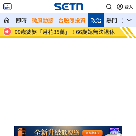
登入
即時
颱風動態
台股怎投資
政治
熱門
影音
秒結
99歲婆婆「月花35萬」！66歲媳無法退休
外野僅
標