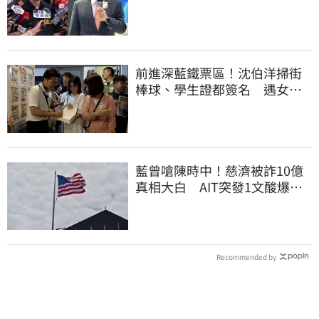
民記憶，但洗不掉的
前進深藍鐵票區！沈伯洋掃街
棒球、學生證都簽名 遇女子
叫囂「吵死了」
藍曾嗆陳時中！慈濟被詐10億
真相大白 AIT突發1文酸爆…
他笑：真的很會
Recommended by