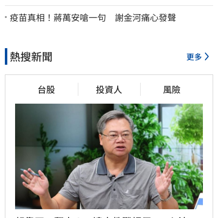
了：持續交涉聯繫
疫苗真相！蔣萬安嗆一句 謝金河痛心發聲
熱搜新聞
更多
台股
投資人
風險