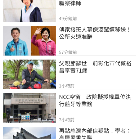
騙案律師
49分鐘前
傅家接班人幕僚酒駕遭移送！
公所火速准辭
57分鐘前
父親節辭世　前彰化市代蔡裕
昌享壽71歲
1小時前
NCC空窗　政院擬授權單位決
行藍牙等業務
2小時前
再點慈濟內部信疑點！學者：
高層嚴重失職