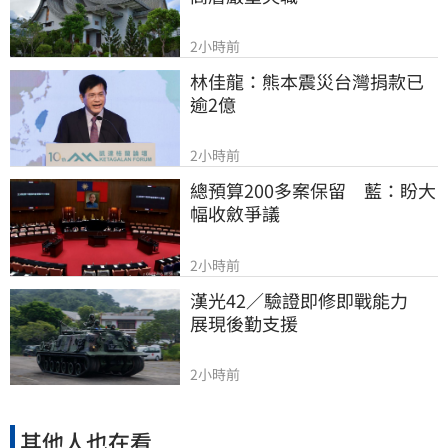
2小時前
林佳龍：熊本震災台灣捐款已
逾2億
2小時前
總預算200多案保留　藍：盼大
幅收斂爭議
2小時前
漢光42／驗證即修即戰能力　
展現後勤支援
2小時前
其他人也在看