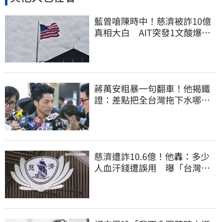
藍曾嗆陳時中！慈濟被詐10億
真相大白 AIT突發1文酸爆…
他笑：真的很會
蔣萬安粗暴一句翻車！他揭鐵
證：差點把全台灣拖下水哪時
道歉
慈濟遭詐10.6億！他轟：多少
人血汗錢遭誤用 曝「台灣這
法律」過時百年