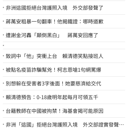
非洲這國拒絕台灣護照入境 外交部發聲了
蔣萬安粗暴一句翻車！他揭鐵證：哪時道歉
遭謝金河轟「顛倒黑白」 蔣萬安回應了
致詞中「他」突衝上台 賴清德笑點接班人
被點名疫苗詐騙幫兇！柯志恩嗆1句網罵爆
別想躲在受害者3字後面！她要慈濟給交代
賴清德預告：0-18歲明年起每月可領五千
台籍教師在中國被拘禁！海基會揭可能原因
非洲「這國」拒絕台灣護照入境 外交部證實發聲