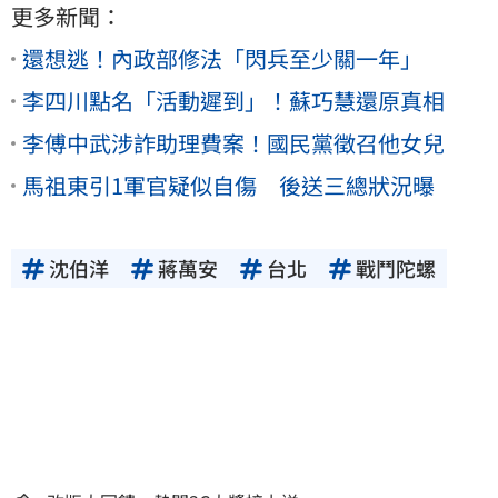
更多新聞：
還想逃！內政部修法「閃兵至少關一年」
李四川點名「活動遲到」！蘇巧慧還原真相
李傅中武涉詐助理費案！國民黨徵召他女兒
馬祖東引1軍官疑似自傷 後送三總狀況曝
沈伯洋
蔣萬安
台北
戰鬥陀螺