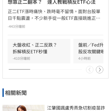
想靠正二翻本？　達人教戰槓反ETF心法
正二ETF漲時痛快、跌時毫不留情。面對台股單
日千點震盪，不少新手從一般ETF直接跳進正
二，誤把2倍槓桿當成2倍勝率。其實，最大風險
-443分鐘前
不是產品本身，而是看錯方向後，投資人能否承
受放大的跌幅；謹記正二操作4心法，才能在大
震盪行情下，投資游刃有餘。
大盤收紅、正二反跌？　
盤前／Fed升息
拆解槓反ETF秒懂
股反攻關鍵曝光
-410分鐘前
4小時前
相關新聞
江肇國諷盧秀燕急切割疫苗詐