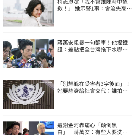
柯志恩嗆「我不會跟陳時中道
歉！」 她示警1事：會流失高雄
選票
蔣萬安粗暴一句翻車！他揭鐵
證：差點把全台灣拖下水哪時
道歉
「別想躲在受害者3字後面」！
她要慈濟給社會交代：誰拍板
付10.6億
遭謝金河轟痛心「顛倒黑
白」 蔣萬安：有些人要洗人