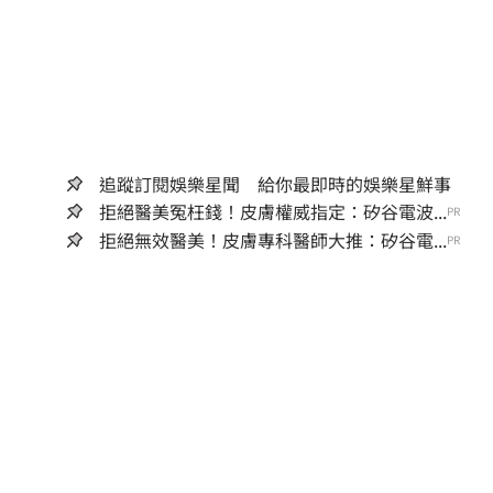
追蹤訂閱娛樂星聞 給你最即時的娛樂星鮮事
拒絕醫美冤枉錢！皮膚權威指定：矽谷電波...
PR
拒絕無效醫美！皮膚專科醫師大推：矽谷電...
PR