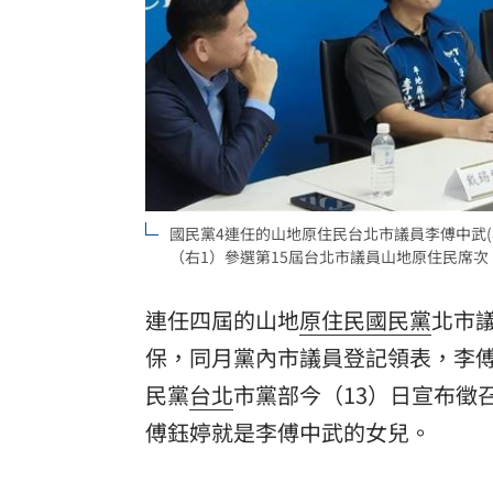
8國球員齊聚高雄 Formosa 7s掀足球
理想混蛋號召粉絲跨海追星吃美食！
18:
國民黨4連任的山地原住民台北市議員李傅中武(
（右1）參選第15屆台北市議員山地原住民席
連任四屆的山地
原住民
國民黨
北市
保，同月黨內市議員登記領表，李
民黨
台北
市黨部今（13）日宣布徵
傅鈺婷就是李傅中武的女兒。