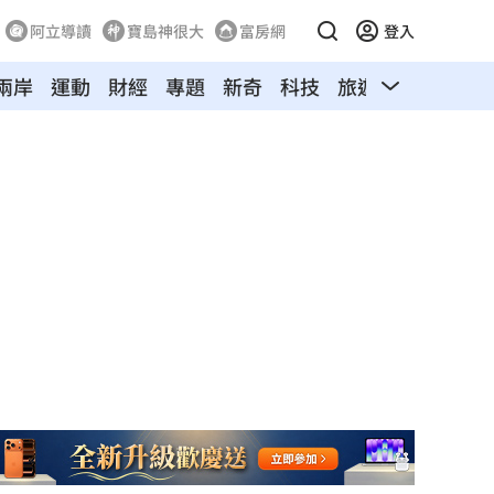
阿立導讀
寶島神很大
富房網
登入
兩岸
運動
財經
專題
新奇
科技
旅遊
汽車
寵物