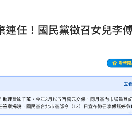
04:17
04:04
棄連任！國民黨徵召女兒李
拉鋸
03:10
分
03:08
創高
03:06
看新聞
:53
報酬
01:45
去
！
01:20
詐助理費逾千萬，今年3月以五百萬元交保，同月黨內市議員登
任答案揭曉，國民黨台北市黨部今（13）日宣布徵召李傅鈺婷參
物
01:17
李傅中武的女兒。
！
01:03