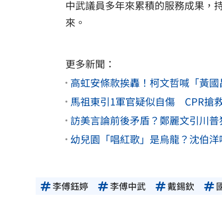
中武議員多年來累積的服務成果，
來。
更多新聞：
高虹安條款挨轟！柯文哲喊「黃國
馬祖東引1軍官疑似自傷 CPR搶
訪美言論前後矛盾？鄭麗文引川普
幼兒園「唱紅歌」是烏龍？沈伯洋
李傅鈺婷
李傅中武
戴錫欽