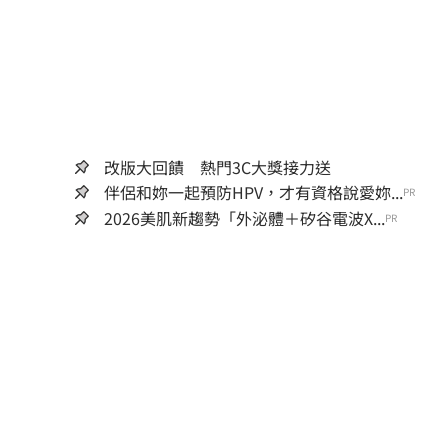
改版大回饋 熱門3C大獎接力送
伴侶和妳一起預防HPV，才有資格說愛妳...
PR
2026美肌新趨勢「外泌體＋矽谷電波X...
PR