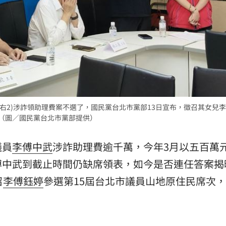
熱潮
10:00
15
右2)涉詐領助理費案不選了，國民黨台北市黨部13日宣布，徵召其女兒
次（圖／國民黨台北市黨部提供）
議員
李傅中武
涉詐助理費逾千萬，今年3月以五百萬
傅中武到截止時間仍缺席領表，如今是否連任答案揭
召
李傅鈺婷
參選第15屆台北市議員山地原住民席次