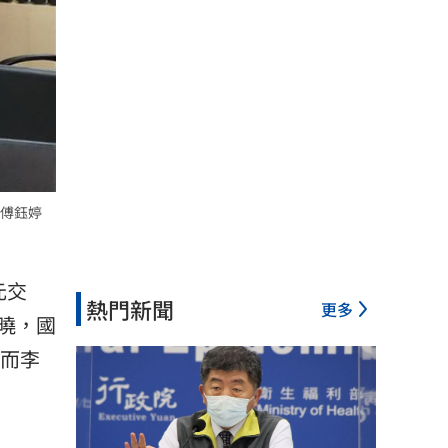
李傅鈺婷
元交
熱門新聞
更多
曉，國
，而李