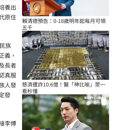
培養出
代原住
賴清德預告：0-18歲明年起每月可領
五千
民族
正義，
及長者
認真服
慈濟遭詐10.6億！醫「神比喻」眾一
族人發
看秒懂
定發
接李傅