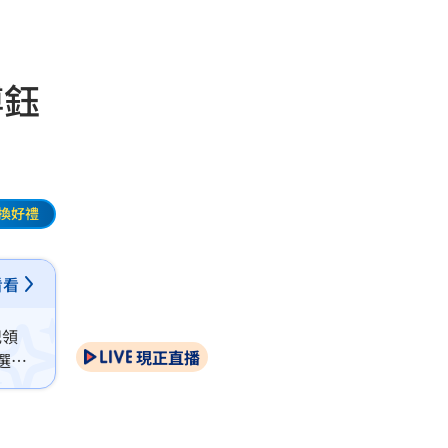
傅鈺
換好禮
看看
記領
現正直播
選第