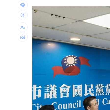
新／四指齊揚！台指期飆破500點
00:48
慈濟遭詐10.6億元！全款拿回解方曝
00:
稱龍蝦咬完就吐 爆李世宗要信徒喝精
樂天女孩淚揭往事 愛意表達障礙遭重
台灣彩券開獎直播中
20:31
LIVE三立+24小時直播
15:27
三立iNEWS新聞台線上直播
18:00
商場戰國來臨 台中「頂奢大道」逐漸
台彩父親節推新刮刮樂千萬頭獎超「爸
「拍片人的多重宇宙」職涯論壇9/12登