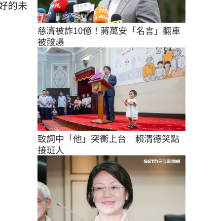
好的未
慈濟被詐10億！蔣萬安「名言」翻車
被酸爆
致詞中「他」突衝上台　賴清德笑點
接班人