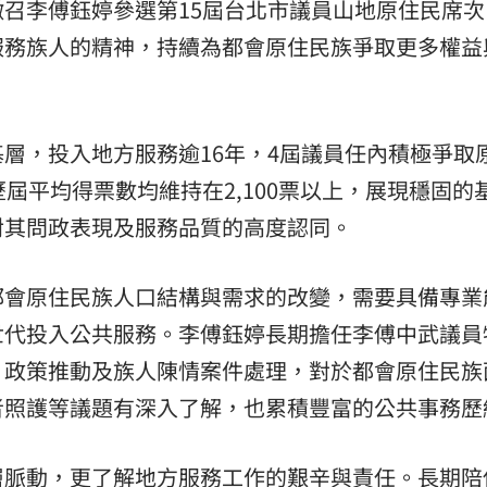
召李傅鈺婷參選第15屆台北市議員山地原住民席次
服務族人的精神，持續為都會原住民族爭取更多權益
層，投入地方服務逾16年，4屆議員任內積極爭取
屆平均得票數均維持在2,100票以上，展現穩固的
對其問政表現及服務品質的高度認同。
都會原住民族人口結構與需求的改變，需要具備專業
世代投入公共服務。李傅鈺婷長期擔任李傅中武議員
、政策推動及族人陳情案件處理，對於都會原住民族
者照護等議題有深入了解，也累積豐富的公共事務歷
層脈動，更了解地方服務工作的艱辛與責任。長期陪