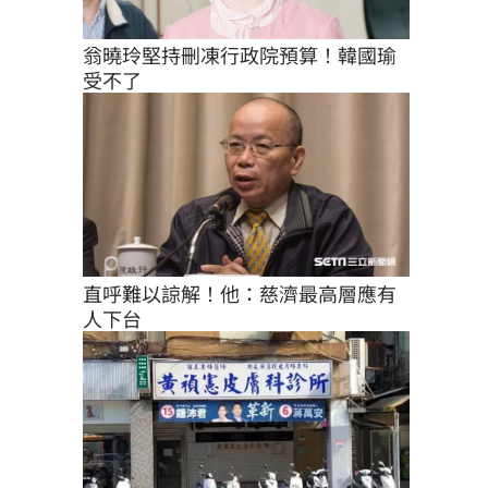
翁曉玲堅持刪凍行政院預算！韓國瑜
受不了
直呼難以諒解！他：慈濟最高層應有
人下台