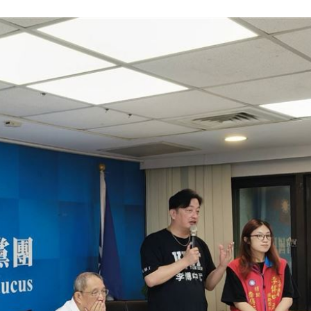
47
油
00:43
擊
00:41
成形
12:00
」氣
12:00
場！
10:30