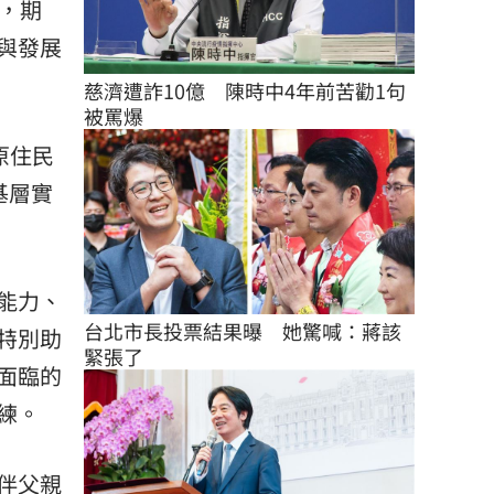
，期
與發展
慈濟遭詐10億　陳時中4年前苦勸1句
被罵爆
原住民
基層實
能力、
台北市長投票結果曝　她驚喊：蔣該
特別助
緊張了
面臨的
練。
伴父親