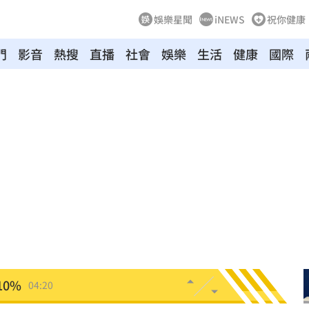
娛樂星聞
iNEWS
祝你健康
門
影音
熱搜
直播
社會
娛樂
生活
健康
國際
新高
05:23
關稅
05:13
5:05
一場
04:58
發聲
04:43
0%
04:20