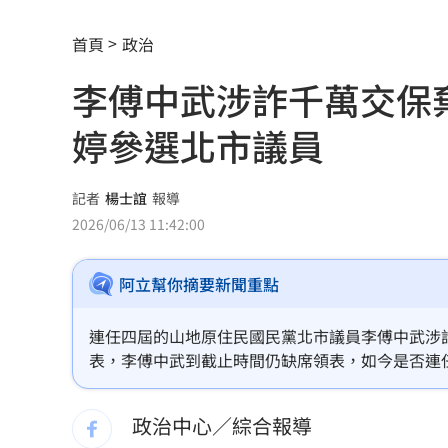
爆掛表妹當小三！表姊擅貼IG下場慘了
首頁
政治
半導體與綠能雙箭頭！ 「它」霸氣狂賺
李傅中武涉詐千萬交保
華許9月升息？ING：匯市在他與戰爭間
婷參選北市議員
老後離婚財產怎麼分？ 丈夫退休金拒
「這餐飲集團」擺脫陰霾！上半年營收
記者
楊士誼
報導
2026/06/13 11:42:00
賓士S500擋浩劫！車主這話暖哭全網
01
台股暴跌誰最能扛 高含金這幾檔繳正
阿立幫你摘要新聞重點
Q2獲利年增221% 愛普*EPS衝4.18元
連任四屆的山地原住民國民黨北市議員李傅中武涉
表，李傅中武到截止時間仍缺席領表，如今是否連
宏福苑大火調查出爐！菸頭引燃施工雜
15屆台北市議員山地原住民席次，而李傅鈺婷就是
定投10年翻逾5倍 這檔吸引存股族卡位
政治中心／綜合報導