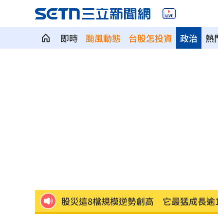
即時
颱風動態
台股怎投資
政治
熱
就業意外爆冷！那指漲342點 標普500
美通過制裁案！川普可課俄國商品500%
日本銀髮族瘋工作 逾4成想做到80歲
0
解散統促黨？他曝翁曉玲一招：恐白忙
疫苗真相！蔣萬安嗆一句 謝金河痛心
股災這8檔規模逆勢創高 它最猛成長逾1