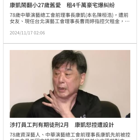
康凱鬧翻小27歲舊愛 租4千萬豪宅爆糾紛
78歲中華演藝總工會前理事長康凱(本名陳桓浩)，遭前
女友、現任台北演藝工會理事長曹雨婷指控欠租金，曹
雨婷名下4千萬豪宅租給康凱當辦公室，沒想到康凱拖
2024/11/17 02:06
欠55萬房租，為此曹雨婷告上法院，判決出爐了。鍾智
凱報導
涉打員工判有期徒刑2月 康凱怒控遭設計
78歲資深藝人、中華演藝總工會前理事長康凱先前被控