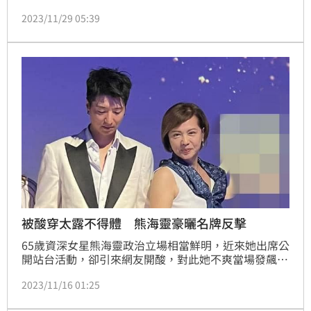
婚，但他在感情中沒安全感，所以到處打聽女方消息，
2023/11/29 05:39
不料，朋友一句話讓他綠光罩頂。
被酸穿太露不得體 熊海靈豪曬名牌反擊
65歲資深女星熊海靈政治立場相當鮮明，近來她出席公
開站台活動，卻引來網友開酸，對此她不爽當場發飆，
也貼出網友身份，並強調自己是用名牌貨。娛樂中心／
2023/11/16 01:25
綜合報導