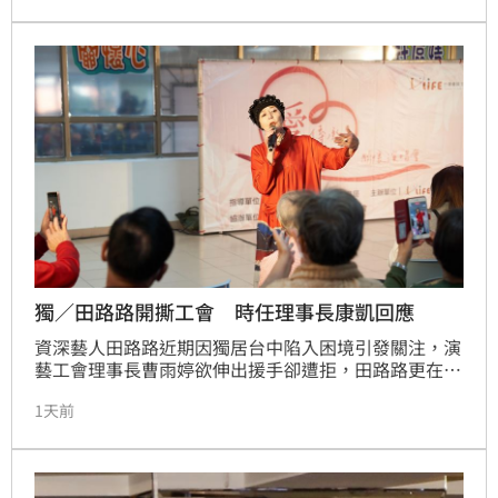
獨／田路路開撕工會 時任理事長康凱回應
資深藝人田路路近期因獨居台中陷入困境引發關注，演
藝工會理事長曹雨婷欲伸出援手卻遭拒，田路路更在直
播中控訴已退會卻仍被追討一年會費。針對此爭議，時
1天前
任理事長康凱出面澄清並無此事，強調會費僅每月兩百
餘元，工會過去曾提供協助，但因雙方關係疏遠，加上
工會營運需仰賴勞健保費用運作，坦言許多問題屬個人
因素。