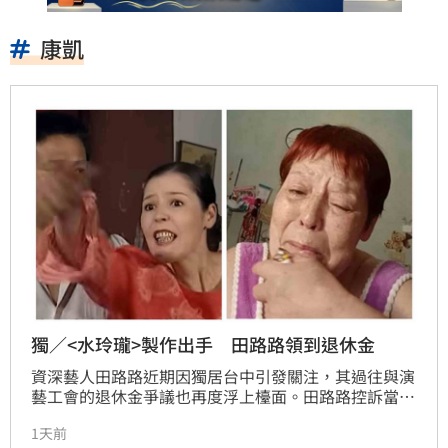
康凱
獨／<水玲瓏>製作出手 田路路領到退休金
資深藝人田路路近期因獨居台中引發關注，其過往與演
藝工會的退休金爭議也再度浮上檯面。田路路控訴當年
因不明原因被退出工會，導致請領退休金受阻，所幸在
1天前
製作人尚智協助下才順利領回款項。