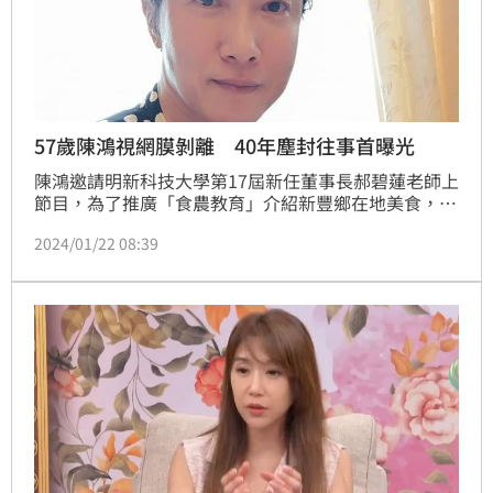
57歲陳鴻視網膜剝離 40年塵封往事首曝光
陳鴻邀請明新科技大學第17屆新任董事長郝碧蓮老師上
節目，為了推廣「食農教育」介紹新豐鄉在地美食，聊
起40年前的陳年往事，所謂一地方ㄧ特色，記得她在明
2024/01/22 08:39
新任教的時期，當時的新豐鄉真的不像現在熱鬧的榮
景，放眼望去黃土高原，店家不多。鍾智凱台北報導