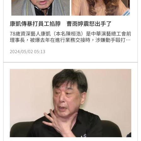
康凱傳暴打員工掐脖 曹雨婷震怒出手了
78歲資深藝人康凱（本名陳桓浩）是中華演藝總工會前
理事長，被爆去年在進行業務交接時，涉嫌動手毆打員
工，還出手掐脖子，最後遭台北地檢署依傷害、恐嚇等
2024/05/02 05:13
罪起訴，對此康凱受訪強調說已找律師了，說只有扭脖
子，把對方脖子給弄開而已；對此遭毆員工所屬台北市
演藝工會，其理事長曹雨婷發聲。記者鍾智凱台北報導