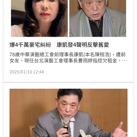
爆4千萬豪宅糾紛 康凱發4聲明反擊舊愛
78歲中華演藝總工會前理事長康凱(本名陳桓浩)，遭前
女友、現任台北演藝工會理事長曹雨婷指控欠租金，曹
雨婷名下4千萬豪宅租給康凱當辦公室，沒想到康凱拖
2025/01/10 12:44
欠55萬房租，為此曹雨婷事後告上法院，結果判決勝
訴。如今康凱發聲明並提出4點反擊，表示將提告誹
謗。蔡維歆