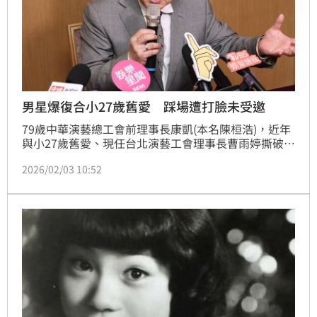
男星爆復合小27歲舊愛 踩場遭打臉未受邀
79歲中華演藝總工會前理事長康凱(本名陳桓浩)，近年
與小27歲舊愛、現任台北演藝工會理事長曹雨婷撕破
臉，上月演藝工會舉辦尾牙，康凱悄悄現身並在台下敬
2026/02/03 10:52
酒，因此有媒體報導爆出復合風聲，對此曹雨婷回應
了。