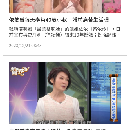
依依曾每天奉茶40歲小叔 婚前痛苦生活曝
號稱演藝圈「最美雙胞胎」的姐姐依依（蔡依伶），日
前宣布與史丹利（徐頌傑）結束10年婚姻；她強調離婚
一事已討論1年多，也沒有任何外力介入，因此兩人是
2023/12/21 08:43
和平分開。不過其實依依先前在節目透露，時常為了打
掃的事情跟史丹利發生爭執。娛樂中心／綜合報導