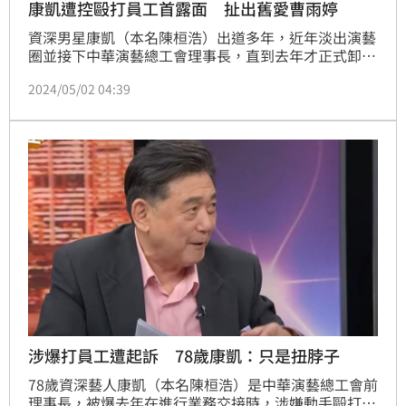
康凱遭控毆打員工首露面 扯出舊愛曹雨婷
資深男星康凱（本名陳桓浩）出道多年，近年淡出演藝
圈並接下中華演藝總工會理事長，直到去年才正式卸
任。怎料他近日被踢爆去年進行業務交接時，涉嫌動手
2024/05/02 04:39
毆打L姓員工，最終遭台北地檢署依傷害、恐嚇等罪起
訴。對此，他今（2）日下午也緊急出面回應。
涉爆打員工遭起訴 78歲康凱：只是扭脖子
78歲資深藝人康凱（本名陳桓浩）是中華演藝總工會前
理事長，被爆去年在進行業務交接時，涉嫌動手毆打員