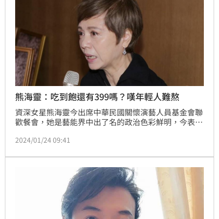
熊海靈：吃到飽還有399嗎？嘆年輕人難熬
資深女星熊海靈今出席中華民國關懷演藝人員基金會聯
歡餐會，她是藝能界中出了名的政治色彩鮮明，今表示
非常希望韓國瑜當上立法院長，「到這幾年我才知道政
2024/01/24 09:41
治水很深」。記者鍾智凱台北報導