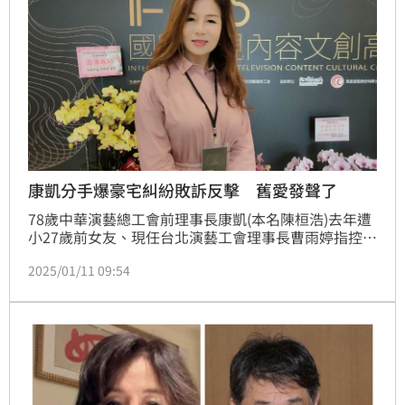
康凱分手爆豪宅糾紛敗訴反擊 舊愛發聲了
78歲中華演藝總工會前理事長康凱(本名陳桓浩)去年遭
小27歲前女友、現任台北演藝工會理事長曹雨婷指控欠
租金，曹雨婷當時將名下4千萬豪宅租給康凱當辦公
2025/01/11 09:54
室，沒想到康凱拖欠55萬房租，為此曹雨婷事後告上法
院，結果勝訴。昨康凱發4點聲明反擊表示將提告誹
謗。對此曹雨婷也回應了。蔡維歆