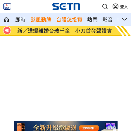
登入
即時
颱風動態
台股怎投資
熱門
影音
熱搜
職碰
新／遭爆離婚台玻千金 小刀首發聲證實
白海豚
曝