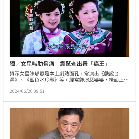
獨／女星喊肋骨痛 震驚查出罹「癌王」
資深女星陳郁蓉是本土劇熟面孔，常演出《戲說台
灣》、《藍色水玲瓏》等，經常飾演惡婆婆，檯面上演
技超好又會很罵，怎料私下其實這2年受健康所苦，腹
2024/06/26 09:51
部不明疼痛，多方追查之下發現罹患俗稱「癌王」的胰
臟癌。鍾智凱／專訪報導