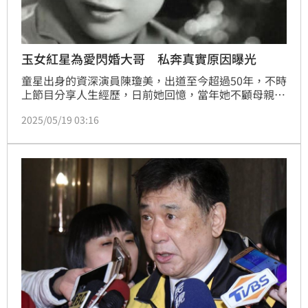
玉女紅星為愛閃婚大哥 私奔真實原因曝光
童星出身的資深演員陳瓊美，出道至今超過50年，不時
上節目分享人生經歷，日前她回憶，當年她不顧母親反
對為愛私奔嫁給康凱，會做這個選擇的真實原因曝光，
2025/05/19 03:16
雖然會遺憾這段婚姻最後離婚收場，但她之後一直沒想
過再找伴，笑說如一個人生活也可以很幸福。