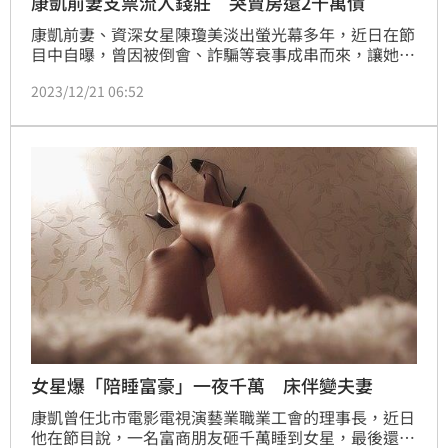
康凱前妻支票流入錢莊 哭賣房還2千萬債
康凱前妻、資深女星陳瓊美淡出螢光幕多年，近日在節
目中自曝，曾因被倒會、詐騙等衰事成串而來，讓她一
度相當崩潰，後來是好友張晨光緊急出手將她送醫，她
2023/12/21 06:52
才撿回一命，也透露自己其實曾經有一棟仁愛路圓環的
房子，70多坪，讓鄭弘儀震驚：「那不得了的房子」。
記者鍾智凱／台北報導
女星爆「陪睡富豪」一夜千萬 床伴變夫妻
康凱曾任北市電影電視演藝業職業工會的理事長，近日
他在節目說，一名富商朋友砸千萬睡到女星，最後還結