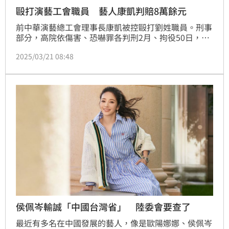
毆打演藝工會職員 藝人康凱判賠8萬餘元
前中華演藝總工會理事長康凱被控毆打劉姓職員。刑事
部分，高院依傷害、恐嚇罪各判刑2月、拘役50日，均
得易科罰金定讞。民事部分，台北地院判處康凱應賠償
2025/03/21 08:48
8萬餘元，可上訴。
侯佩岑輸誠「中國台灣省」 陸委會要查了
最近有多名在中國發展的藝人，像是歐陽娜娜、侯佩岑