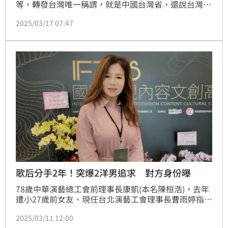
等，轉發台灣唯一稱謂，就是中國台灣省，還說台灣必
歸，過去藝人蕭敬騰、張韶涵也在央視春晚大讚"祖國
2025/03/17 07:47
偉大"，陸委會說，未來將清查，這些藝人，有沒有中
國身份證，如果有，會立刻註銷台灣身份，不會繼續再
讓他們，藉台灣身分混淆視聽或對台統戰。
歌后分手2年！突爆2洋男追求 對方身份曝
78歲中華演藝總工會前理事長康凱(本名陳桓浩)，去年
遭小27歲前女友、現任台北演藝工會理事長曹雨婷指控
欠租金，曹雨婷名下4千萬豪宅租給康凱當辦公室，沒
2025/03/11 12:00
想到康凱拖欠55萬房租，為此曹雨婷事後告上法院，結