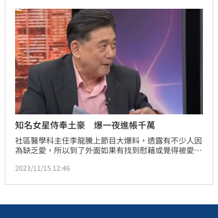
知名女星侍奉土豪 爆一夜進帳千萬
社區醫學科主任李龍騰上節目大爆料，透露有不少人因
為缺乏愛，所以到了外面如果有找到慰藉或覺得被愛，
就會給人小費，覺得給錢是應該的，而要給多少錢？李
2023/11/15 12:46
龍騰爆如果要找藝人是會上千萬的，康凱也爆料有女星
曾收到老公1千多萬，數字驚呆眾人。記者鍾智凱／台
北報導