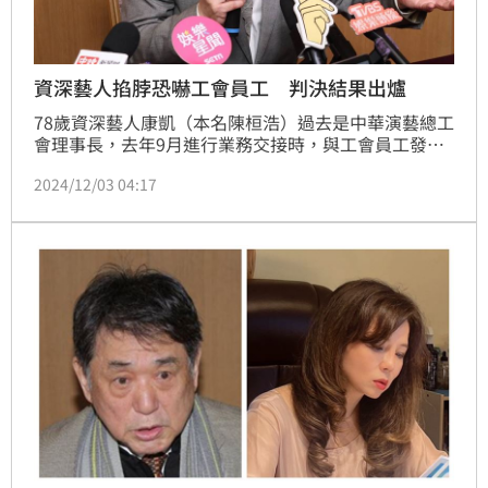
資深藝人掐脖恐嚇工會員工 判決結果出爐
78歲資深藝人康凱（本名陳桓浩）過去是中華演藝總工
會理事長，去年9月進行業務交接時，與工會員工發生
衝突，一氣之下竟掐住對方脖子，事後還傳訊恐嚇「我
2024/12/03 04:17
找人去弄你我非常簡單」，遭告上法院。法官審理後，
判決結果也確定了。