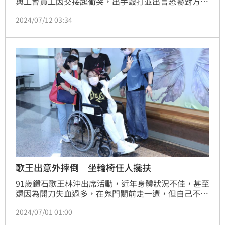
與工會員工因交接起衝突，出手毆打並出言恐嚇對方，
涉傷害、恐嚇罪。台北地院審理，今依傷害罪判他有期
2024/07/12 03:34
徒刑2月、依恐嚇罪判他拘役50日，都可易科罰金可上
訴。對此康凱也回應了。蔡維歆
歌王出意外摔倒 坐輪椅任人攙扶
91歲鑽石歌王林沖出席活動，近年身體狀況不佳，甚至
還因為開刀失血過多，在鬼門關前走一遭，但自己不放
棄治療，依照醫生的建議，努力復健和調養身體，近期
2024/07/01 01:00
狀況越來越好，但就是憂心之前開刀導致左腳受到影
響，目前走路都還不是很方便，今坐輪椅現身活動。鍾