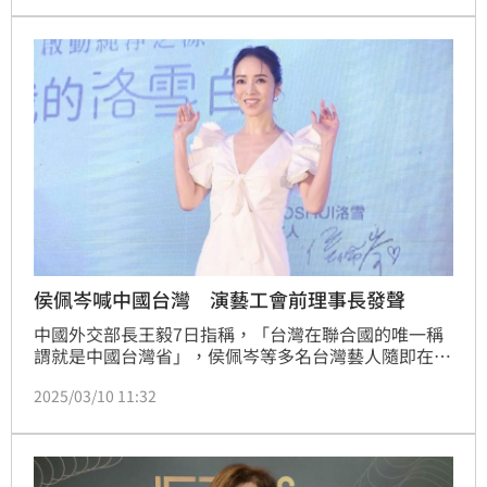
果判決勝訴。同時曹雨婷昨也傳出感情新動向。
侯佩岑喊中國台灣 演藝工會前理事長發聲
中國外交部長王毅7日指稱，「台灣在聯合國的唯一稱
謂就是中國台灣省」，侯佩岑等多名台灣藝人隨即在微
博發文附和，事後陸委會指出，政府對於唱和中共消滅
2025/03/10 11:32
中華民國主權的少數台灣藝人，給予最嚴厲的譴責，依
照《兩岸條例》相關規範查處。對此資深藝人康凱發聲
了。