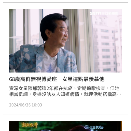
智凱台北報導
68歲高群無視博愛座 女星這點最羨慕他
資深女星陳郁蓉這2年都在抗癌，定期追蹤檢查，但她
相當低調，身邊沒啥友人知道病情，就連活動搭檔高群
都不知，陳郁蓉羨慕高群身體勇健，前陣子還被拍到搭
2024/06/26 10:09
捷運不用博愛座，她讚：「高群私下真的很有活力」。
鍾智凱台北報導