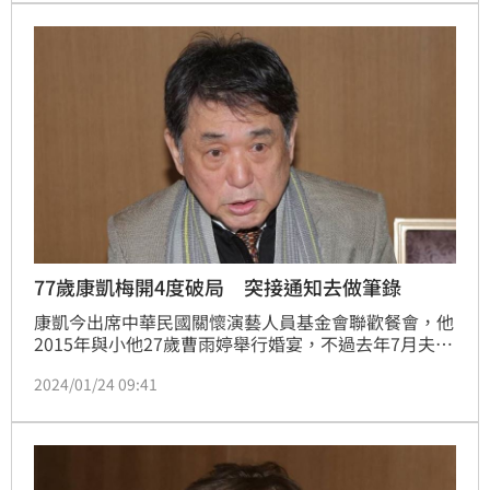
77歲康凱梅開4度破局 突接通知去做筆錄
康凱今出席中華民國關懷演藝人員基金會聯歡餐會，他
2015年與小他27歲曹雨婷舉行婚宴，不過去年7月夫妻
情變，爆出沒登記，因此梅開4度破局，今被問到感
2024/01/24 09:41
情，康凱表示從此很懼怕女人。鍾智凱台北報導