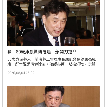
獨／80歲康凱驚傳罹癌 急開刀搶命
80歲資深藝人、前演藝工會理事長康凱驚傳健康亮紅
燈，所幸經手術切除後，確認為第一期癌細胞，康凱在
仁愛醫院住院兩週，目前術後恢復良好，暫時無需化
2026/08/04 05:32
療，只需持續追蹤觀察。