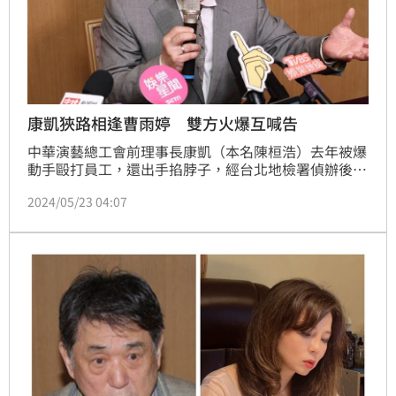
康凱狹路相逢曹雨婷 雙方火爆互喊告
中華演藝總工會前理事長康凱（本名陳桓浩）去年被爆
動手毆打員工，還出手掐脖子，經台北地檢署偵辦後，
將他起訴傷害、恐嚇等公訴罪。他今（23）日上午前往
2024/05/23 04:07
法院開庭，中午就來出席關懷演藝人員端午餐會，受訪
時提及此事，他再次重申是正當防衛，跟對方沒有共
識，並表示在審理結束後，要反告對方誣告。趙浩雲