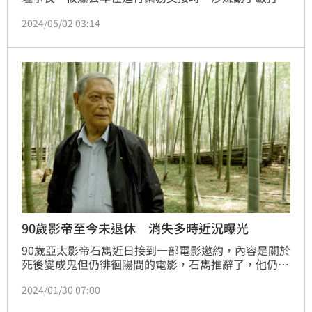
工，還出手掐脖子，最後遭台北地檢署依傷害、恐嚇等
2024/05/02 03:14
罪起訴，對此康凱受訪還原經過。鍾智凱／台北報導
90歲影帝至今未退休 消失多時近況曝光
90歲亞太影帝石雋近日接到一部電影邀約，內容是關於
死後變成鬼但仍徘徊陽間的電影，石雋推辭了，他仍然
很挑劇本，認為演員是一輩子的事業，回憶起當年已故
2024/01/30 07:00
金馬、金鐘影帝常楓在世時，90多歲仍去中國拍戲，因
此石雋覺得沒有所謂退休這件事。鍾智凱台北報導