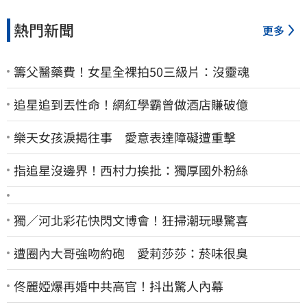
熱門新聞
更多
籌父醫藥費！女星全裸拍50三級片：沒靈魂
追星追到丟性命！網紅學霸曾做酒店賺破億
樂天女孩淚揭往事 愛意表達障礙遭重擊
指追星沒邊界！西村力挨批：獨厚國外粉絲
獨／河北彩花快閃文博會！狂掃潮玩曝驚喜
遭圈內大哥強吻約砲 愛莉莎莎：菸味很臭
佟麗婭爆再婚中共高官！抖出驚人內幕