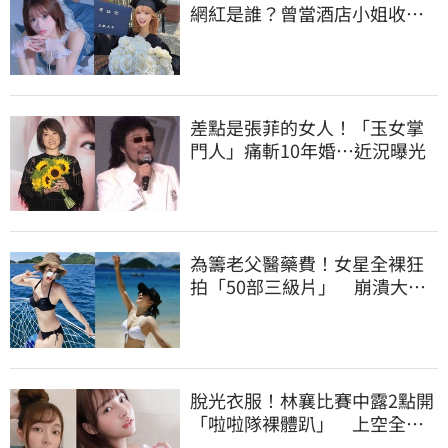
網紅是誰？曾當酒店小姐收入
破億 警方證實
差點是張菲的女人！「玉女掌
門人」痛斬10年婚…近況曝光
為籌老父醫藥費！女星全裸狂
拍「50部三級片」 崩潰大
哭：沒靈魂了
脫光衣服！林襄比賽中露2點開
「啦啦隊裸體趴」 上空全裸
被看光光