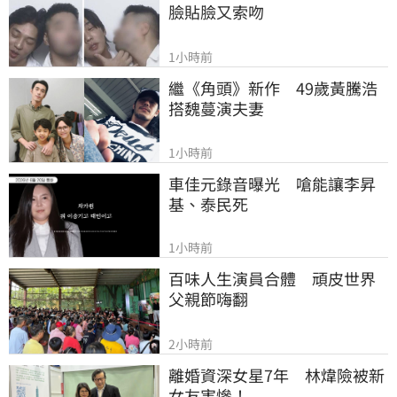
臉貼臉又索吻
1小時前
繼《角頭》新作　49歲黃騰浩
搭魏蔓演夫妻
1小時前
車佳元錄音曝光　嗆能讓李昇
基、泰民死
1小時前
百味人生演員合體　頑皮世界
父親節嗨翻
2小時前
離婚資深女星7年　林煒險被新
女友害慘！