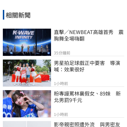
相關新聞
直擊／NEWBEAT高雄首秀　震
胸舞全場嗨翻
35分鐘前
男星拍足球戲正中要害　導演
喊：效果很好
1小時前
粉專謾罵林襄假女、89妹　新
北男罰9千元
1小時前
影帝親密照遭外流　與男密友