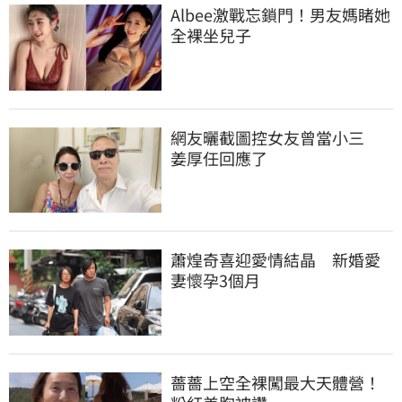
Albee激戰忘鎖門！男友媽睹她
全裸坐兒子
網友曬截圖控女友曾當小三　
姜厚任回應了
蕭煌奇喜迎愛情結晶　新婚愛
妻懷孕3個月
薔薔上空全裸闖最大天體營！