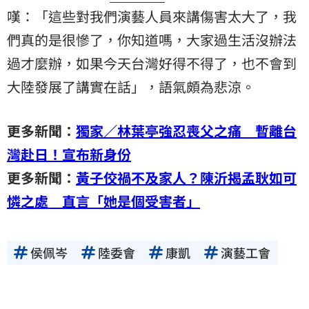
嘆：「這些對我們演藝人員來講傷害太大了，我
們真的是很慘了，你知道嗎，大家過生活沒辦法
過才麼辦，如果今天台灣好得不得了，也不會到
大陸發展了講實在話」，語氣頗為悲涼。
更多新聞：
獨家／林葉亭強忍喪父之痛 暫離台
灣赴日！宣布新身份
更多新聞：
黃子佼禍不及家人？陳沂揭孟耿如可
憐之處 直言「她是個受害者」
侯佩岑
陸委會
康凱
演藝工會