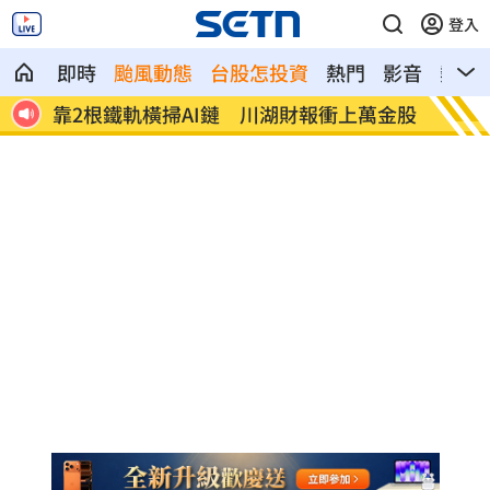
登入
即時
颱風動態
台股怎投資
熱門
影音
熱搜
留
靠2根鐵軌橫掃AI鏈 川湖財報衝上萬金股
孫易磊登
球