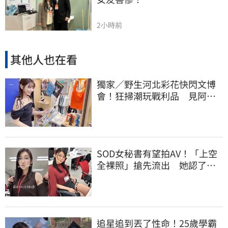
2小時前
其他人也在看
獨家／野生河北彩花快閃文博
會！狂掃潮玩戰利品 見阿信
公仔喊「超Q」
SOD女秘書有望拍AV！「上空
全裸照」搶先流出 她認了：
上班7個月沒男友
追星追到丟了性命！25歲學霸