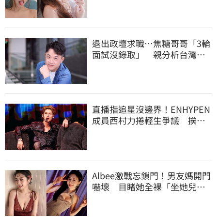
退出政壇求職…焦糖哥哥「3輪
面試沒錄取」 親分析台灣職
場現況這樣說
直播指追星沒邊界！ENHYPEN
成員西村力捲輕生爭議 挨
批：獨厚國外粉絲
Albee激戰忘鎖門！男友媽開門
嚇壞 目睹她全裸「坐她兒子
身上」