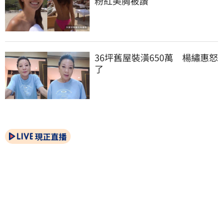
粉紅美胸被讚
36坪舊屋裝潢650萬　楊繡惠怒
了
現正直播