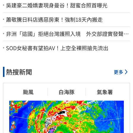
吳建豪二婚嬌妻現身曼谷！甜蜜合照首曝光
蕭敬騰日料店遇惡房東！強制18天內搬走
非洲「這國」拒絕台灣護照入境 外交部證實發聲
了：持續交涉聯繫
SOD女秘書有望拍AV！上空全裸照搶先流出
熱搜新聞
更多
颱風
白海豚
氣象署