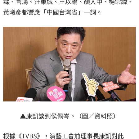
霖、官鴻、汪東城、王以綸、顏人中、楊宗緯、
黃曦彥都響應「中國台灣省」一詞。
▲康凱談到侯佩岑。（圖／資料照）
根據《TVBS》，
演藝工會
前理事長康凱對此