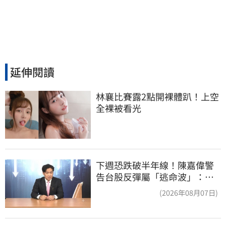
延伸閱讀
林襄比賽露2點開裸體趴！上空
全裸被看光
下週恐跌破半年線！陳嘉偉警
告台股反彈屬「逃命波」：空
頭大屠殺剛開始
(2026年08月07日)