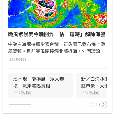
颱風紫暴雨今晚開炸　估「這時」解除海警
中颱白海豚持續影響台灣，氣象署已發布海上颱
風警報。目前暴風圈接觸北部近海，外圍環流引
發強對流，北海岸已出現強風與局部龍捲風。氣
-444分鐘前
象署示警，今晚至明日為影響最劇烈時段，北部
及竹苗山區恐有豪雨，彰化以北至宜蘭、馬祖等
地需嚴防8至11級強陣風。此外，基隆北海岸適
淡水現「龍捲風」眾人嚇
新／白海豚雨彈
逢大潮，恐有積淹水風險，沿海浪高達4至6米。
壞！氣象署揭真相
縣市豪、大雨特
提醒民眾非必要勿前往海邊或山區活動，嚴防強
-392分鐘前
-364分鐘前
風豪雨威脅，並留意最新氣象資訊以策安全。