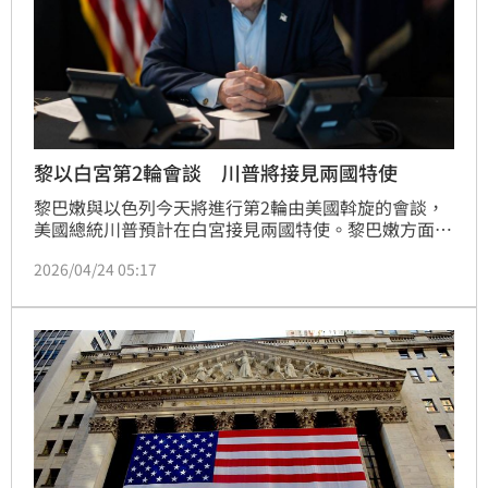
黎以白宮第2輪會談 川普將接見兩國特使
黎巴嫩與以色列今天將進行第2輪由美國斡旋的會談，
美國總統川普預計在白宮接見兩國特使。黎巴嫩方面將
尋求延長以色列與黎國激進組織「真主黨」之間的停
2026/04/24 05:17
火。