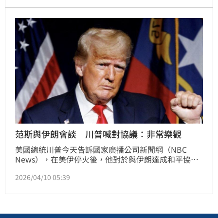
喪生的同胞復仇，並要求美國針對戰爭損失支付賠償金
與撫卹金，同時更宣布，伊朗對荷莫茲海峽的管控將進
入「新階段」。
范斯與伊朗會談 川普喊對協議：非常樂觀
美國總統川普今天告訴國家廣播公司新聞網（NBC 
News），在美伊停火後，他對於與伊朗達成和平協議
「非常樂觀」，並指出以色列將「縮減」在黎巴嫩的攻
2026/04/10 05:39
擊行動。