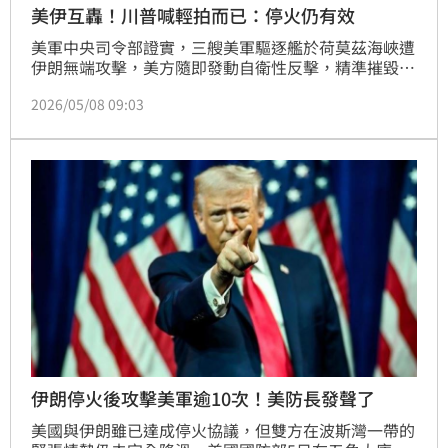
美伊互轟！川普喊輕拍而已：停火仍有效
美軍中央司令部證實，三艘美軍驅逐艦於荷莫茲海峽遭
伊朗無端攻擊，美方隨即發動自衛性反擊，精準摧毀多
處飛彈與無人機設施。總統川普淡化此次衝突，將其形
2026/05/08 09:03
容為「小打小鬧」，並重申美伊停火協議依然有效。川
普透過社群平台大讚美軍戰果，指出伊朗部隊損失慘重
且快艇遭擊沉。他最後強硬警告伊朗領導層，若不儘速
同意和平協議，美國未來的報復行動將會更加強硬暴
力，絕不容許對方動用核武。
伊朗停火後攻擊美軍逾10次！美防長發聲了
美國與伊朗雖已達成停火協議，但雙方在波斯灣一帶的