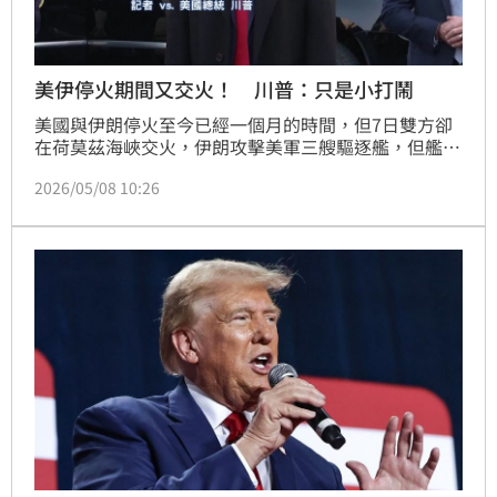
美伊停火期間又交火！ 川普：只是小打鬧
美國與伊朗停火至今已經一個月的時間，但7日雙方卻
在荷莫茲海峽交火，伊朗攻擊美軍三艘驅逐艦，但艦艇
沒有受損，美方也接著展開回擊，伊朗更加碼攻擊美國
2026/05/08 10:26
在波灣的盟友阿拉伯聯合大公國。不過川普似乎想淡化
這場衝突，不希望讓談判生變，因此宣稱這只是雙方在
打打鬧鬧。