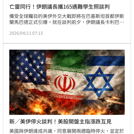
亡靈同行！伊朗議長攜165遇難學生照談判
備受全球矚目的美伊外交大戰即將在巴基斯坦首都伊斯
蘭馬巴德正式引爆。就在談判前夕，伊朗議長卡利巴夫
（Mohammad Bagher Ghalibaf）在社群平台發布了
2026/04/11 07:15
一張震撼國際的機艙照片。照片中，他身旁的商務艙座
椅並非隨行官員，而是擺滿了在 2 月 28 日空襲中罹難
的米納卜（Minab）女子學校學生遺照，座椅上還放著
沾滿塵土的書包與鮮花。卡利巴夫感性發文稱這些孩子
是「我這次飛行的同伴」，此舉被視為德黑蘭在談判桌
前發動的強大輿論攻勢，意圖將平民傷亡議題化為談判
桌上的沉重籌碼。
新／美伊停火談判！美股開盤主指漲跌互見
美國與伊朗達成共識，同意展開兩週臨時停火，並定於