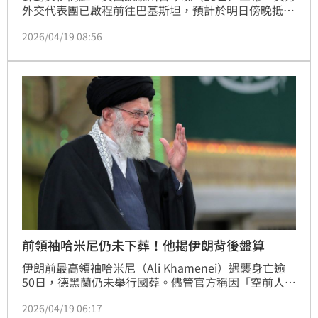
外交代表團已啟程前往巴基斯坦，預計於明日傍晚抵達
巴基斯坦伊斯蘭馬巴德展開新談判。川普強調，美方已
2026/04/19 08:56
提出一份「非常公平且合理」的協議，並嗆若伊朗不接
受，美國會摧毀伊朗的每座發電廠和橋樑。
前領袖哈米尼仍未下葬！他揭伊朗背後盤算
伊朗前最高領袖哈米尼（Ali Khamenei）遇襲身亡逾
50日，德黑蘭仍未舉行國葬。儘管官方稱因「空前人
潮」延後，但外界分析，此現象暴露伊朗政權在外部安
2026/04/19 06:17
全威脅與內部動盪，更須面臨交代哈米尼之子穆吉塔巴