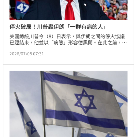
停火破局！川普轟伊朗「一群有病的人」
美國總統川普今（8）日表示，與伊朗之間的停火協議
已經結束，他並以「病態」形容德黑蘭。在此之前，華
府對伊朗發動新一輪空襲，伊朗則宣布攻擊美國在波斯
2026/07/08 07:31
灣的軍事據點。