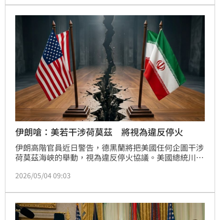
伊朗嗆：美若干涉荷莫茲 將視為違反停火
伊朗高階官員近日警告，德黑蘭將把美國任何企圖干涉
荷莫茲海峽的舉動，視為違反停火協議。美國總統川普
則宣布展開人道主義行動，旨在協助滯留於海峽、糧食
2026/05/04 09:03
與物資即將耗盡的千艘商船脫困，並強調任何干擾行動
將遭強力反擊。德黑蘭對航道的控制已導致全球能源價
格攀升並加劇通膨。目前美、英、法正協調外交行動試
圖重啟通行，此舉使美伊局勢再度陷入高度緊張狀態。