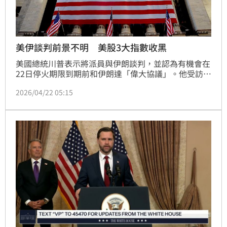
美伊談判前景不明 美股3大指數收黑
美國總統川普表示將派員與伊朗談判，並認為有機會在
22日停火期限到期前和伊朗達「偉大協議」。他受訪更
提到，美股在戰事期間表現得比他預期好，不過由於投
2026/04/22 05:15
資者擔心美國和伊朗之間，無法在週三停火協議到期之
前達成和平協議，因此美股多指數收低。