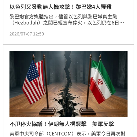
以色列又發動無人機攻擊！黎巴嫩4人罹難
黎巴嫩官方媒體指出，儘管以色列與黎巴嫩真主黨
（Hezbollah）之間已經宣布停火，以色列仍在6日對
黎巴嫩南部1輛汽車發動無人機攻擊，造成4人死亡，其
2026/07/07 12:50
中包括3名女性。
不甩停火協議！伊朗無人機襲擊 美軍反擊
美軍中央司令部（CENTCOM）表示，美軍今日再次對