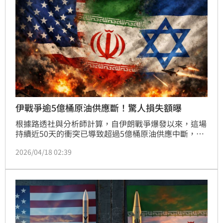
伊戰爭逾5億桶原油供應斷！驚人損失額曝
根據路透社與分析師計算，自伊朗戰爭爆發以來，這場
持續近50天的衝突已導致超過5億桶原油供應中斷，累
計損失達500億美元，而這場危機的後續衝擊預計將持
2026/04/18 02:39
續數月甚至數年。