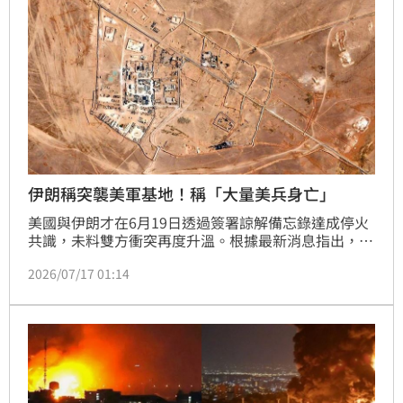
伊朗稱突襲美軍基地！稱「大量美兵身亡」
美國與伊朗才在6月19日透過簽署諒解備忘錄達成停火
共識，未料雙方衝突再度升溫。根據最新消息指出，伊
朗伊斯蘭革命衛隊17日稱，已對美軍一處重要特種作戰
2026/07/17 01:14
指揮中心發動攻擊，摧毀數架特種作戰直升機及1套雷
達系統，造成大批美軍士兵死傷。