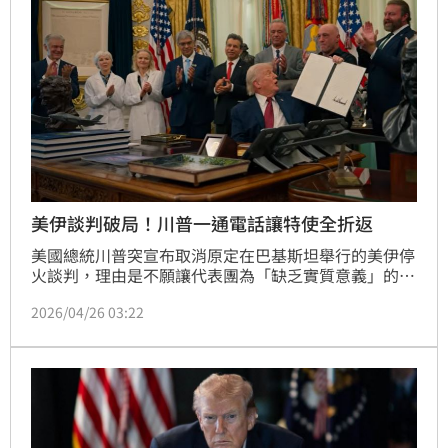
美伊談判破局！川普一通電話讓特使全折返
美國總統川普突宣布取消原定在巴基斯坦舉行的美伊停
火談判，理由是不願讓代表團為「缺乏實質意義」的會
談進行無謂飛行。川普透過《福斯新聞》強調，除非伊
2026/04/26 03:22
朗展現足夠誠意，美方代表團不會再為空洞議程奔波。
此舉導致由白宮特使威特科夫與庫許納領軍的談判團停
止行程，即便伊朗外長阿拉格齊已結束會商。白宮證實
此強硬立場，讓多國斡旋的和平努力陷入僵局，美伊外
交進程暫時停滯，兩國戰爭終結之路再度蒙上陰影。