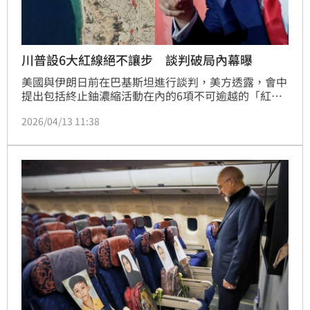
川普設6大紅線絕不讓步 談判破局內幕曝
美國與伊朗日前在巴基斯坦進行談判，美方透露，會中
提出包括終止鈾濃縮活動在內的6項不可逾越的「紅
線」條件，但最終仍宣告破局。隨後，美國總統川普下
2026/04/13 11:38
令對荷莫茲海峽採取封鎖行動。伊朗則反指，談判破裂
源於美方的「極權主義」，並呼籲對方展現讓步誠意。