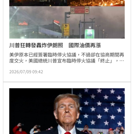
川普狂轉發轟炸伊朗照 國際油價再漲
美伊原本已經簽署臨時停火協議，不過卻在協商期間再
度交火，美國總統川普宣布臨時停火協議「終止」，美
軍持續對伊朗轟炸，國際油價也受影響，連續兩天勁
2026/07/09 09:42
揚。