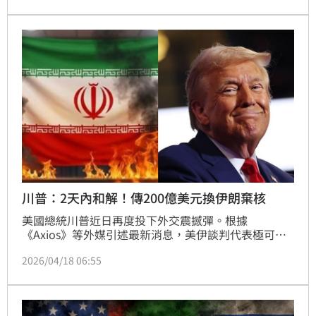
神隱問題。而哈米遲未入土，與1989年開國領袖何梅
尼葬禮時，數百萬人上街的盛況，形成強烈對比。
川普：2天內和解！傳200億美元換伊朗棄核
美國總統川普近日再度投下外交震撼彈。根據
《Axios》等外媒引述最新消息，美伊談判代表極可能
於本週末正式會晤。川普對此抱持高度樂觀，公開宣稱
2026/04/18 06:55
雙方有機會在未來 24 至 48 小時內，敲定終結多年敵
對狀態的最終協議。這份被外界稱為「三頁和平計畫」
的草案若順利過關，不僅將重塑中東地緣政治格局，更
標誌著全球核武擴張威脅的一大轉折。