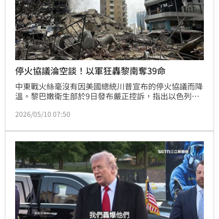
停火協議淪空談！以軍狂轟黎南奪39命
中東戰火絲毫沒有因美國總統川普宣布的停火協議而降
溫。黎巴嫩衛生部於9日發布嚴正控訴，指出以色列在
過去一天內對黎巴嫩境內發動多波密集空襲，造成至少
2026/05/10 07:50
39人不幸喪生。災情最慘重的地區集中在南部小鎮薩克
薩基亞，一場針對民宅的轟炸直接奪走7條人命，傷者
中包含多名年幼孩童。在納巴泰地區更傳出令人心碎的
攻擊事件，一對敘利亞籍父女在死裡逃生後，父親仍命
喪無人機的連續追擊，而年僅12歲的女童雖身受重傷，
目前正與死神