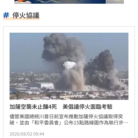
停火協議
加薩空襲未止釀4死 美倡議停火面臨考驗
儘管美國總統川普日前宣布推動加薩停火協議取得突
破，並由「和平委員會」公布15點路線圖作為執行步
驟，但當地的軍事行動仍未停歇。巴勒斯坦衛生官員表
2026/08/02 09:44
示，以軍於2日持續對加薩走廊發動空襲，在加薩市及