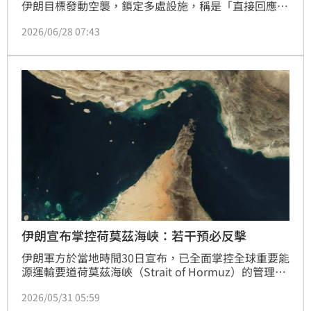
伊朗目標發動空襲，鎖定多處設施，稱是「直接回應伊
朗持續針對商船的侵略行動」。
2026/06/28 07:43
伊朗宣布掌控荷莫茲海峽：若干預必反擊
伊朗軍方於當地時間30日宣布，已全面掌控全球重要能
源運輸要道荷莫茲海峽（Strait of Hormuz）的管理
權，並要求所有通過該海域的商船、油輪及其他船舶，
2026/05/31 05:59
必須遵守伊朗制定的航行規範，並取得伊朗革命衛隊