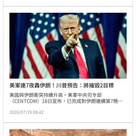
中部代爾巴拉赫等地的攻擊中，至少造成4名巴勒斯坦
人死亡，其中包括1名兒童。
美軍連7夜轟伊朗！川普預告：將摧毀2目標
美國與伊朗衝突持續升高。美軍中央司令部
（CENTCOM）18日宣布，已完成對伊朗連續第7晚的
空襲行動，鎖定軍事後勤設施、地下武器庫、監視據點
2026/07/19 08:42
及海上作戰能力等目標，並強調將持續執行對伊朗港口
的海上封鎖。伊朗隨即展開報復，向波灣多國發射飛彈
與無人機，讓中東局勢進一步惡化。