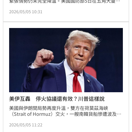
緊張情勢仍未完全降溫。美國國防部5日在五角大廈召
開記者會時指出，停火生效後，伊朗仍持續對美軍與商
2026/05/05 10:31
業航運發動超過10次挑釁行動。
美伊互轟 停火協議還有效？川普這樣說
美國與伊朗間局勢再度升溫，雙方在荷莫茲海峽
（Strait of Hormuz）交火，一艘南韓貨船慘遭波及。
對於美伊的停火協議是否仍有效，美國總統川普未給出
2026/05/05 11:22
明確答案，僅賣關子說「我不能告訴你」。