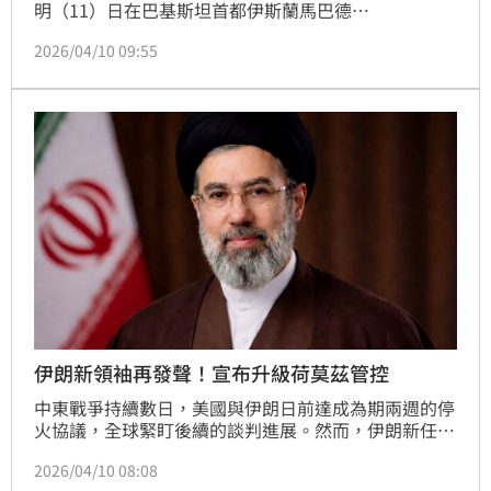
明（11）日在巴基斯坦首都伊斯蘭馬巴德
（Islamabad）舉行會談；目前該市街頭維安已全面升
2026/04/10 09:55
級、戒備森嚴。對此，美國股市今（10）日開盤主要指
數漲跌互見。
伊朗新領袖再發聲！宣布升級荷莫茲管控
中東戰爭持續數日，美國與伊朗日前達成為期兩週的停
火協議，全球緊盯後續的談判進展。然而，伊朗新任最
高領袖穆吉塔巴（Mojtaba Khamenei）發表強硬聲
2026/04/10 08:08
明，強調將為父親哈米尼（Ali Khamenei）及戰爭中