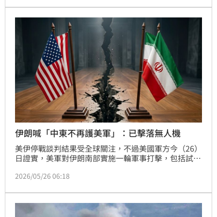
（IRGC）海軍的許可。
伊朗喊「中東不再護美軍」：已擊落無人機
美伊停戰談判結果受全球關注，不過美國軍方今（26）
日證實，美軍對伊朗南部實施一輪軍事打擊，包括試圖
在荷莫茲海峽布設水雷的伊朗船隻及地對空飛彈陣地。
2026/05/26 06:18
據了解，美軍此次行動地點位於阿巴斯港附近，期間共
有2艘伊朗革命衛隊快艇遭擊沉，多處飛彈設施也被摧
毀。對此，伊朗革命衛隊警告，美方若違反停火協議，
伊朗將保留「對等反擊」權利。