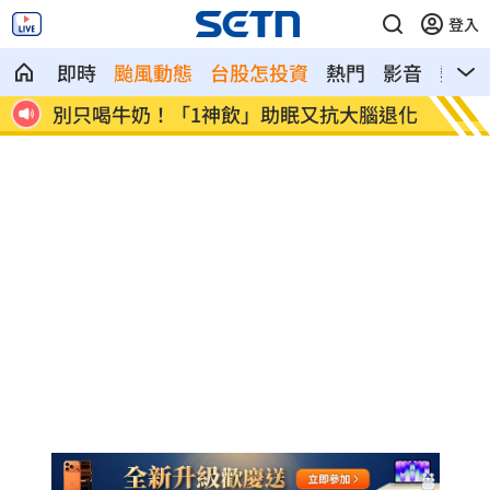
登入
即時
颱風動態
台股怎投資
熱門
影音
熱搜
腦退化
82歲武打巨星近況曝光 本人認狀況不太
薔薔父
好
紅