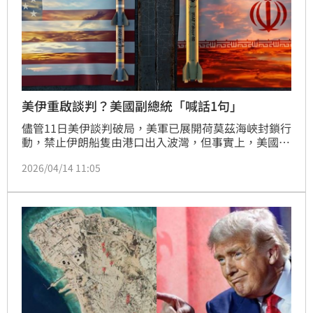
美伊重啟談判？美國副總統「喊話1句」
儘管11日美伊談判破局，美軍已展開荷莫茲海峽封鎖行
動，禁止伊朗船隻由港口出入波灣，但事實上，美國副
總統范斯曾被媒體問到，未來是否還有更多談判？范斯
2026/04/14 11:05
表示「球在伊朗手上」。而據外媒《NBC News》報
導，知情人士透露，美國與伊朗最快有望本週舉行新一
輪會談。