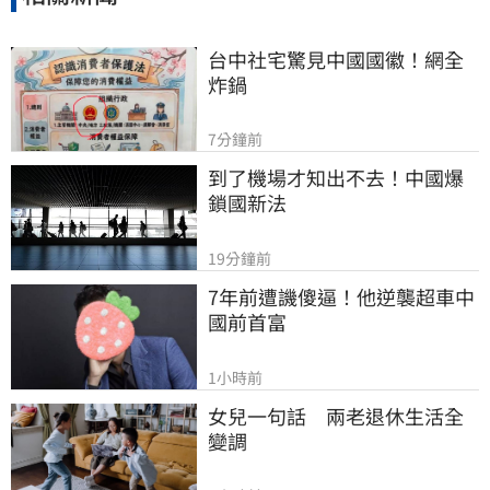
台中社宅驚見中國國徽！網全
炸鍋
7分鐘前
到了機場才知出不去！中國爆
鎖國新法
19分鐘前
7年前遭譏傻逼！他逆襲超車中
國前首富
1小時前
女兒一句話　兩老退休生活全
變調