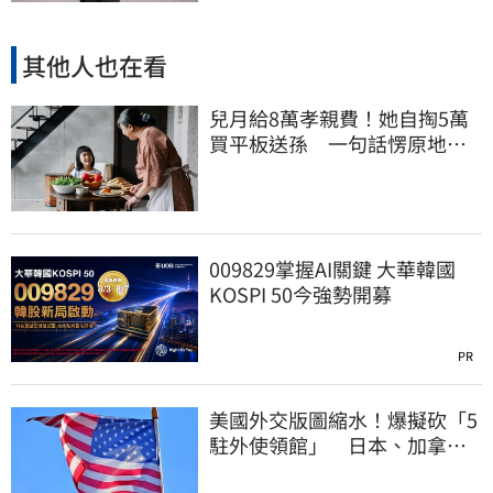
其他人也在看
兒月給8萬孝親費！她自掏5萬
買平板送孫 一句話愣原地
「傷心不已」
009829掌握AI關鍵 大華韓國
KOSPI 50今強勢開募
PR
美國外交版圖縮水！爆擬砍「5
駐外使領館」 日本、加拿
大、印尼都入列