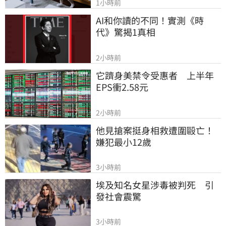
1小時前
AI和你讀的不同！實測《時
代》驚揭1真相
2小時前
它躋身美禁令受惠者　上半年
EPS衝2.58元
2小時前
他見搶案挺身相救遭圍毆亡！
嫌犯最小12歲
3小時前
埃及知名女星涉毒被判死　引
發社會震驚
3小時前