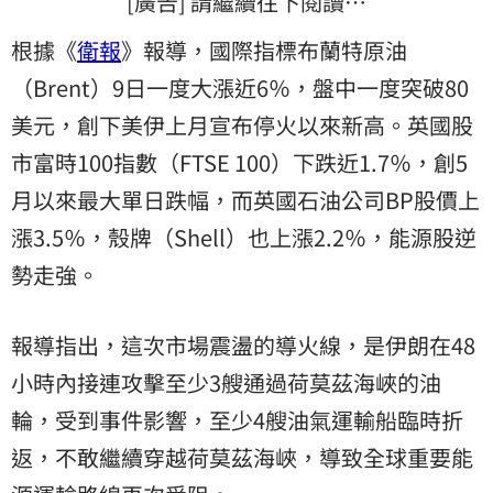
[廣告] 請繼續往下閱讀…
根據《
衛報
》報導，國際指標布蘭特原油
（Brent）9日一度大漲近6％，盤中一度突破80
美元，創下美伊上月宣布停火以來新高。英國股
市富時100指數（FTSE 100）下跌近1.7％，創5
月以來最大單日跌幅，而英國石油公司BP股價上
漲3.5％，殼牌（Shell）也上漲2.2％，能源股逆
勢走強。
報導指出，這次市場震盪的導火線，是伊朗在48
小時內接連攻擊至少3艘通過荷莫茲海峽的油
輪，受到事件影響，至少4艘油氣運輸船臨時折
返，不敢繼續穿越荷莫茲海峽，導致全球重要能