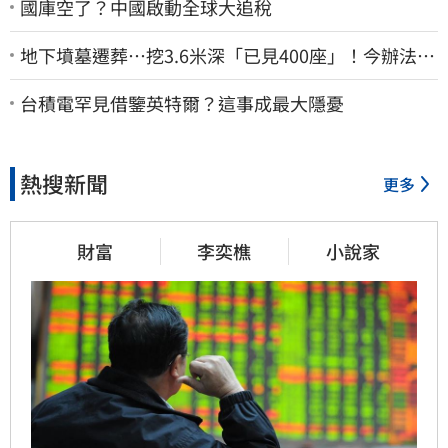
國庫空了？中國啟動全球大追稅
地下墳墓遷葬…挖3.6米深「已見400座」！今辦法會
安撫祖先
台積電罕見借鑒英特爾？這事成最大隱憂
熱搜新聞
更多
財富
李奕樵
小說家