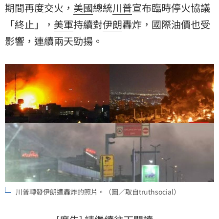
期間再度交火，
美國
總統
川普
宣布臨時停火協議
「終止」，
美軍
持續對
伊朗
轟炸，國際油價也受
影響，連續兩天勁揚。
川普轉發伊朗遭轟炸的照片。（圖／取自truthsocial）