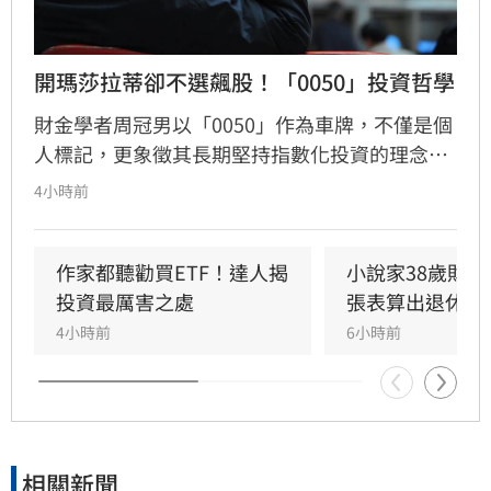
開瑪莎拉蒂卻不選飆股！「0050」投資哲學
財金學者周冠男以「0050」作為車牌，不僅是個
人標記，更象徵其長期堅持指數化投資的理念。
他透過學術研究與親身實踐發現，頻繁選股難以
4小時前
長期戰勝市場，唯有透過低成本、長時間持有大
盤，才能穩定累積財富。周冠男強調，投資的核
心不在於預測行情，而是相信市場並與之共同成
作家都聽勸買ETF！達人揭
小說家38歲財富
長。為推廣此理念，三立財經iNEWS將於8月15
投資最厲害之處
張表算出退休金
日舉辦「不再選股必勝術」投資論壇，邀請周冠
4小時前
6小時前
男解析行為財務學與資產配置策略，協助投資人
在市場震盪中穩健獲利。活動名額有限，歡迎投
資人報名參加，掌握長期致富心法。
相關新聞