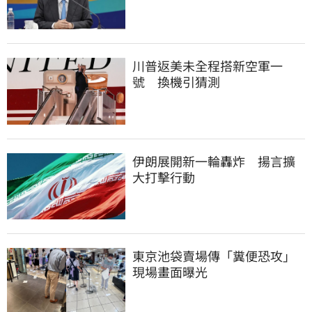
川普返美未全程搭新空軍一
號　換機引猜測
伊朗展開新一輪轟炸　揚言擴
大打擊行動
東京池袋賣場傳「糞便恐攻」
現場畫面曝光