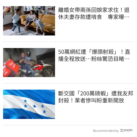
離婚女帶兩孫回娘家求住！退
休夫妻存款遭啃食 專家曝這
點沒說會後悔
50萬網紅遭「爆頭射殺」！直
播全程放送…粉絲驚恐目睹慘
死過程
斷交國「200萬磅蝦」遭我友邦
封殺！業者慘叫盼重新開放
Recommended by