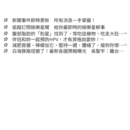
新聞事件即時更新 所有消息一手掌握！
追蹤訂閱娛樂星聞 給你最即時的娛樂星鮮事
腹部脂肪的「剋星」找到了，常吃這幾物，吃走大肚
PR
囊，瘦出小蠻腰
伴侶和妳一起預防HPV，才有資格說愛妳！
PR
減肥首選，檸檬加它，堅持一週，腰細了，瘦到你懷疑
PR
人生
白海豚路徑變了！最新各國預報曝光 吳聖宇：離台灣
又更近一點