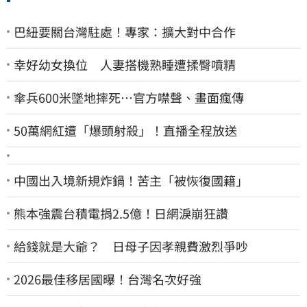
巴紐要關台灣駐處！專家：擴大對中合作
幸好幼女換位 人妻搭機熟睡遭揉臀噴精
傘兵600米墜地摔死…官方噤聲、畫面瘋傳
50萬網紅遭「爆頭射殺」！直播全程放送
中國出入境新規炸鍋！苦主「被恢復國籍」
熊本強震台積電捐2.5億！日網淚崩狂讚
給錢就是大爺？ 日母子因孝親費激烈爭吵
2026最佳移居國曝！台灣名次好強