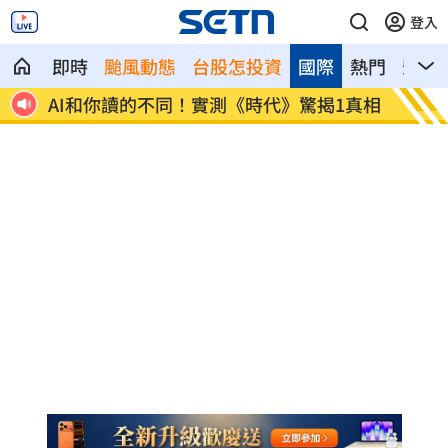
登入
即時
颱風動態
台股怎投資
國際
熱門
影音
.12
AI和你讀的不同！實測《時代》驚揭1真相
這大廠