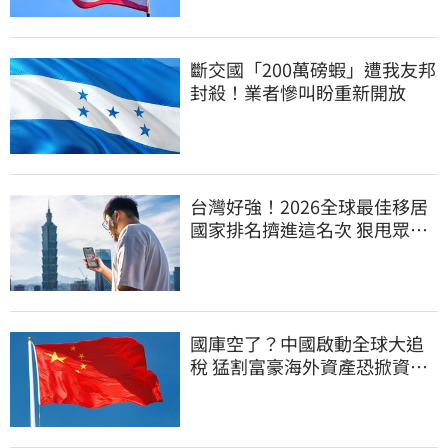
斷交國「200萬磅蝦」遭我友邦
封殺！業者慘叫盼重新開放
台灣好強！2026全球最佳移居
國家排名擠進這名次 狠甩眾多
歐美熱門國家
國庫空了？中國啟動全球大追
稅 猛割富豪海外資產恐掀資金
逃亡潮