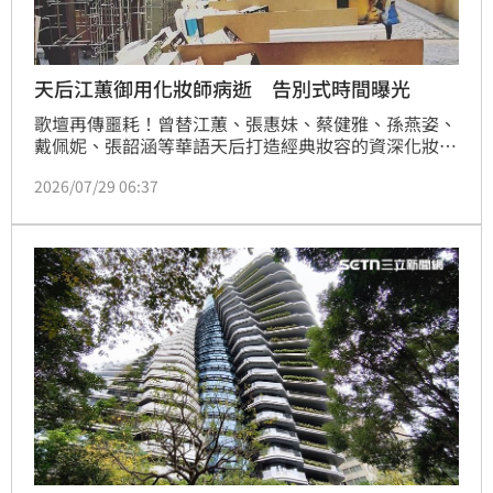
天后江蕙御用化妝師病逝 告別式時間曝光
歌壇再傳噩耗！曾替江蕙、張惠妹、蔡健雅、孫燕姿、
戴佩妮、張韶涵等華語天后打造經典妝容的資深化妝師
陳聆薇，驚傳27日病逝，享年56歲。由於她生前相當
2026/07/29 06:37
低調，生病後更交代親友不要對外透露病情，因此多數
唱片圈人士直到噩耗傳出才得知消息，震驚之餘更是不
敢置信。