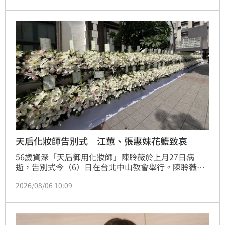
回憶過往，陳聆薇生前抗癌仍敬業工作，令曾有抗癌經
驗的江蕙十分心疼，如今遺憾好友離世。陳聆薇曾與眾
多華語樂壇巨星合作，打造無數經典造型，在演藝圈地
位崇高且人緣極佳，此次告別式眾星雲集，展現其在幕
後無可取代的重要性，演藝圈好友皆對這位專業且溫暖
的幕後推手表達最深切的懷念與不捨。
天后化妝師告別式 江蕙、張惠妹花籃致哀
56歲資深「天后御用化妝師」陳聆薇於上月27日病
逝，告別式今（6）日在台北中山教會舉行。陳聆薇生
前與演藝圈眾多大咖合作，人緣極佳，離世消息震撼業
2026/08/06 10:09
界。現場佈滿白色花海，江蕙、張惠妹、蔡健雅、A-
Lin、孫燕姿、賈靜雯與修杰楷夫婦等大咖藝人皆送上
花籃致哀，現場更有不少藝人親自到場送別。