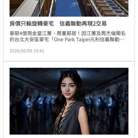
房價只輸旋轉豪宅 信義聯勤再現2交易
豪砸4億現金當江蕙、周董鄰居！因江蕙及周杰倫聞名
的台北大安區豪宅「One Park Taipei元利信義聯勤」
出現2筆新交易，2自然人分別買下25、26樓，總價皆
2026/06/09 10:41
破4億，且單價也分別高達285.7、283.6萬元，為近一
年，單價僅次特殊豪宅「陶朱隱園」的房市交易。（陳
韋帆）