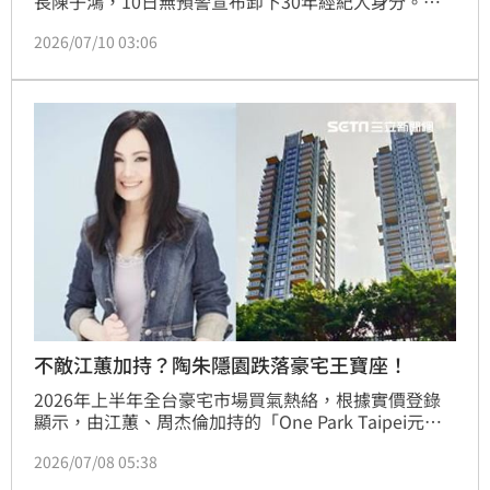
長陳子鴻，10日無預警宣布卸下30年經紀人身分。他
透露已簽完最後一份合作文件，正式告別經紀人生涯，
2026/07/10 03:06
未來將不再把藝人的成敗背在自己身上，回歸最熟悉的
音樂人角色，消息曝光後引發演藝圈關注。
不敵江蕙加持？陶朱隱園跌落豪宅王寶座！
2026年上半年全台豪宅市場買氣熱絡，根據實價登錄
顯示，由江蕙、周杰倫加持的「One Park Taipei元利
信義聯勤」以單價每坪285.7萬元奪下單價王寶座。而
2026/07/08 05:38
知名旋轉豪宅「陶朱隱園」雖單價屈居亞軍，但憑藉每
戶逾300坪的超大格局，以總價8.35億元穩坐總價王。