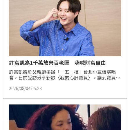
許富凱為1千萬放棄百老匯 嗨喊財富自由
許富凱將於父親節舉辦「一五一拾」台北小巨蛋演唱
會，日前受訪分享新歌〈我的心肝寶貝〉，講到寶貝，
他點名黑膠唱片、江蕙（二姐）寫給自己的加油打氣
2026/08/04 05:28
信、爸爸留的一枚金戒指與音樂，還突然小小害羞起
來，說：「講這個有點噁心，但我覺得還是可以講一
下，這也是真的啦！就是我的粉絲！」