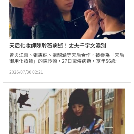
天后化妝師陳聆薇病逝！丈夫千字文淚別
曾與江蕙、張惠妹、張韶涵等天后合作，被譽為「天后
御用化妝師」的陳聆薇，27日驚傳病逝，享年56歲，
消息震撼台灣演藝圈。由於她生前相當低調，始終不願
2026/07/30 02:21
公開病情，因此噩耗曝光後令不少藝人與音樂圈好友難
以置信。相隔3天，丈夫James悲痛公開千字訃聞，字
字句句流露25年深厚感情，令人鼻酸。