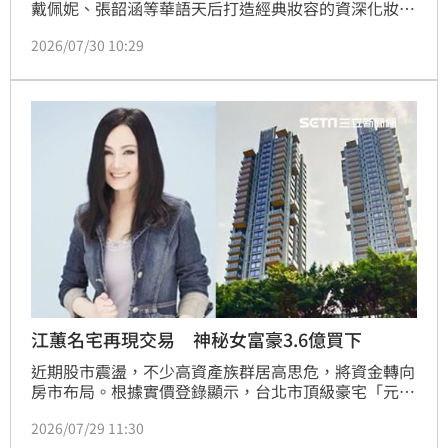
戴佩妮、張韶涵等華語天后打造經典妝容的資深化妝師
陳聆薇，驚傳27日病逝，享年56歲，藝人紛紛弔唁，
2026/07/30 10:29
團隊合作過的歌手林凡也發聲了。
江蕙名宅再現交易 神秘女富豪3.6億買下
近期股市震盪，不少高資產族群居高思危，將資金轉向
房市布局。根據實價登錄顯示，台北市頂級豪宅「元利
信義聯勤」與「皇翔御琚」於5月接連出現無貸款購屋
2026/07/29 11:30
交易，總價分別高達3.6億與4.3億元。台灣房屋趨勢中