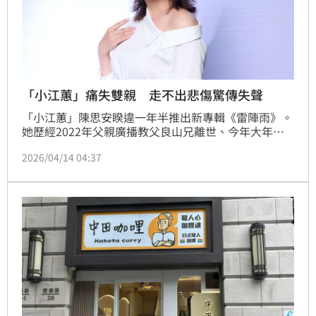
「小江蕙」痛失雙親 走不出悲傷驚傳失聲
「小江蕙」陳思安睽違一年半推出新專輯《雷陣雨》。
她歷經2022年父親廣播教父良山兄離世、今年大年初
二母親逝世，一度走不出傷痛，困在至暗中。如今她從
2026/04/14 04:37
崩潰、沉澱到覺醒，將滿溢的情感化作音符，主打歌
〈雷陣雨〉精準道盡她「體驗世事多變、珍惜當下」的
人生新體悟，椎心歌詞「心破空安怎補」更成為整首歌
的靈魂。