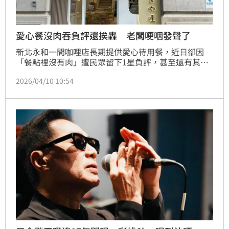
愛心餐沒肉吞負評還挨轟 老闆哽咽發聲了
新北永和一間咖哩店長期提供愛心待用餐，近日卻因
「餐點裡沒有肉」遭民眾留下1星負評，甚至還有其他
人轉發稱，「如果人家捐的愛心餐價格包肉，你就該給
2026/04/10 10:54
肉」，讓業者非常無奈，甚至在受訪時一度哽咽，強調
自己從來沒有想要從愛心餐中獲利，「被這樣講真的很
難過」。