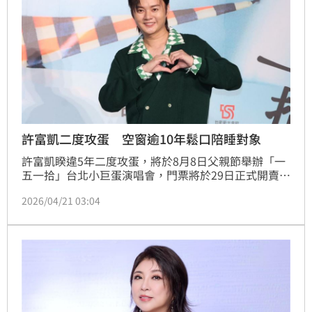
許富凱二度攻蛋 空窗逾10年鬆口陪睡對象
許富凱睽違5年二度攻蛋，將於8月8日父親節舉辦「一
五一拾」台北小巨蛋演唱會，門票將於29日正式開賣。
他今（21）日出席記者會分享再度攻蛋心境，談及選在
2026/04/21 03:04
下午開唱的原因，他表示：「每次演唱會煎熬就是選歌
的過程，開會才知道我們有選這麼多歌，但我們也必須
在一個很完美很剛好的時間點結束，必須要考量人體的
感知臨界點的極限。」