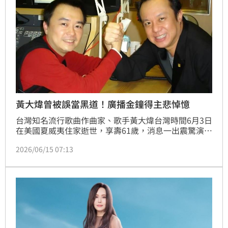
黃大煒曾被誤當黑道！廣播金鐘得主悲悼憶
台灣知名流行歌曲作曲家、歌手黃大煒台灣時間6月3日
在美國夏威夷住家逝世，享壽61歲，消息一出震驚演藝
圈，各界紛紛發文悼念，曾獲廣播金鐘獎的主持人傅汝
2026/06/15 07:13
洋也在社群平台發文追憶黃大煒，感嘆黃大煒「61歲驟
然離世，真的震驚又惋惜」。林品妤