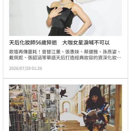
天后化妝師56歲猝逝 大咖女星淚喊不可以
歌壇再傳噩耗！曾替江蕙、張惠妹、蔡健雅、孫燕姿、
戴佩妮、張韶涵等華語天后打造經典妝容的資深化妝師
陳聆薇，驚傳27日病逝，享年56歲，藝人紛紛弔唁，
2026/07/29 01:26
團隊合作過的林心如也發聲了。