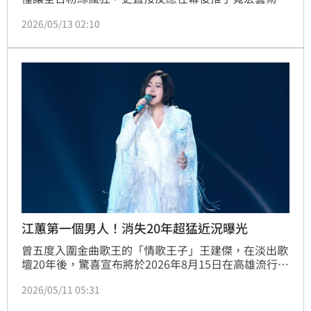
（6596）的亮眼財報上！寬宏藝術12日召開董事會，
2026/05/13 02:10
正式公告115年度第一季合併財務報告，數據一出令市
場震驚。第一季營業收入高達6.04億元，本期淨利歸屬
於母公司業主更是衝上7,911萬元，換算下來，單季基
本每股盈餘（EPS）直接噴發來到2.08元。
江蕙第一個男人！消失20年超猛近況曝光
曾五度入圍金曲歌王的「情歌王子」王建傑，在淡出歌
壇20年後，驚喜宣布將於2026年8月15日在高雄流行音
樂中心舉辦出道44年首場大型個唱《傑然不同》。身為
2026/05/11 05:31
天后江蕙的首位合唱男歌手，王建傑將帶領歌迷重溫藍
寶石大歌廳的經典時光。這場演出象徵他從攝影界回歸