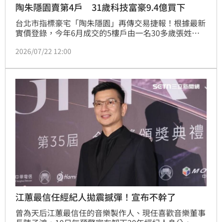
陶朱隱園賣第4戶 31歲科技富豪9.4億買下
台北市指標豪宅「陶朱隱園」再傳交易捷報！根據最新
實價登錄，今年6月成交的5樓戶由一名30多歲張姓外
籍富商以總價9.4億元買下，拆算單價約300.5萬元，成
2026/07/22 12:00
功擠下「One Park Taipei元利信義聯勤」，重返全台
年度最貴豪宅寶座。該案累計揭露4筆交易，總金額達
36.35億元，買家多為外籍富豪。專家分析，高端豪宅
市場受大盤影響較小，隱私性與稀有性是吸引富豪入手
的關鍵。隨著5樓單價正式突破300萬大關，預期未來
頂級豪宅市場仍具剛性需求，陶朱隱園後續成交單價亦
有機會再創新高，持續引領台灣頂級房產市場話題。
江蕙最信任經紀人拋震撼彈！宣布不幹了
曾為天后江蕙最信任的音樂製作人、現任喜歡音樂董事