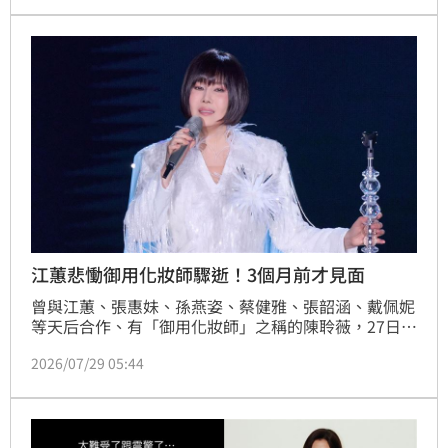
心執行長張旭嵐分析，儘管股市AI熱潮引人注目，但豪
宅高保值性與穩定性更受青睞，富豪棄股入房趨勢顯
著，顯示頂級豪宅魅力更勝台積電。此外，今年上半年
信義區豪宅憑藉大坪數與超豪宅交易，平均單價稱霸台
北，大安區則以供給多元穩定緊追在後，未來兩區豪宅
市場競賽將持續上演。
江蕙悲慟御用化妝師驟逝！3個月前才見面
曾與江蕙、張惠妹、孫燕姿、蔡健雅、張韶涵、戴佩妮
等天后合作、有「御用化妝師」之稱的陳聆薇，27日傳
出病逝消息，享年56歲，震驚演藝圈。與她合作多年的
2026/07/29 05:44
江蕙，昨天得知噩耗後悲痛不已，透過經紀人透露，兩
人3個月前才在拍攝廣告時碰面，當時陳聆薇即使抱病
仍親自替江蕙上妝，沒想到如今卻傳來憾事，江蕙第一
時間甚至以為是「錯誤訊息」，難以接受好友離世。