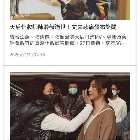
天后化妝師陳聆薇逝世！丈夫悲痛發布訃聞
曾替江蕙、張惠妹、張韶涵等天后打造MV、專輯及演
唱會妝容的資深化妝師陳聆薇，27日病逝，享年56
歲，消息震撼台灣唱片圈。由於她生前始終低調抗病，
2026/07/30 02:16
不願對外公開病情，因此噩耗曝光後令不少藝人與業界
人士不捨。相隔3天，丈夫James悲痛發出千字告別
文，並同步公開訃聞，向所有關心她的親友說明後續告
別式安排。