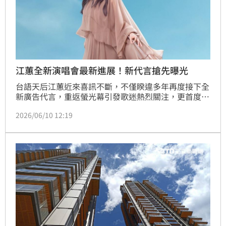
江蕙全新演唱會最新進展！新代言搶先曝光
台語天后江蕙近來喜訊不斷，不僅睽違多年再度接下全
新廣告代言，重返螢光幕引發歌迷熱烈關注，更首度鬆
口透露未來仍有機會再次舉辦演唱會。對於外界不斷敲
2026/06/10 12:19
碗開唱，經紀團隊也證實，目前正與主辦單位持續討論
合適檔期，雖然尚未定案，但已讓許多歌迷相當期待二
姐再次站上舞台的那一天。