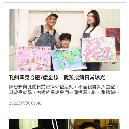
專家張旭嵐指出，受惠股市暢旺與科技業獲利，高端買
家資產配置需求強勁，豪宅不僅具自住價值，更兼具社
交與資產保值功能。此外，隨精華地段都更與危老案增
多，市場出現豪宅精巧化趨勢，不到百坪的精華區建案
因地段優勢與便利性，深受新貴富豪青睞，軟性物業管
理亦成購屋關鍵指標。
孔鏘罕見合體7歲金孫 愛孫成癡日常曝光
陳思安與孔鏘日前出席公益活動，不僅親自步入畫室，
與曾受家暴、忽視的受虐兒們一同揮灑色彩、集體創
作，更當場宣布將各自構思、親手完成的壓克力畫作無
2026/07/06 01:40
償捐出。這兩幅充滿溫度的藝術作品，將於7月19日愛
心募款餐會現場拍賣，所得將全數用於受虐兒生活重建
基金，期盼號召社會大眾共同織起一張安全的守護網。