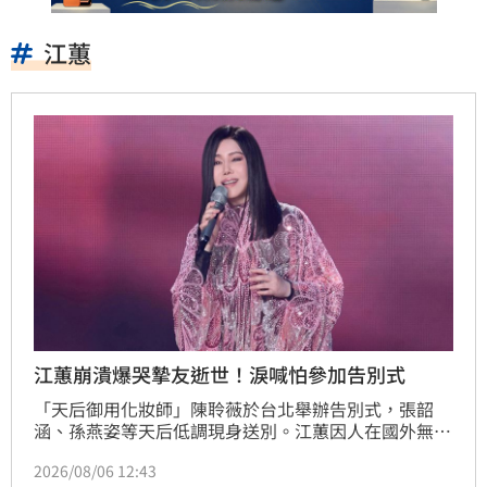
江蕙
江蕙崩潰爆哭摯友逝世！淚喊怕參加告別式
「天后御用化妝師」陳聆薇於台北舉辦告別式，張韶
涵、孫燕姿等天后低調現身送別。江蕙因人在國外無法
出席，委託經紀人代為致意。江蕙經紀人透露，江蕙得
2026/08/06 12:43
知噩耗後悲痛不已，因無法面對好友離世而不願到場。