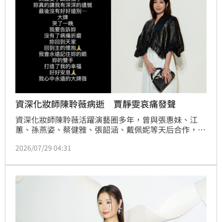
資深化妝師陳聆薇病逝 賈靜雯哀痛發聲
資深化妝師陳聆薇活躍演藝圈多年，曾與張惠妹、江
蕙、孫燕姿、蔡健雅、張韶涵、戴佩妮等天后合作，其
率領的彩妝團隊更服務過眾多兩岸三地藝人，在業界享
2026/07/29 04:31
有盛名。不料，昨（28）日突然傳出陳聆薇病逝消息，
噩耗震驚演藝圈。賈靜雯今（29）日也在社群平台悲痛
發聲，坦言自己哭了一整晚。宋亭誼報導