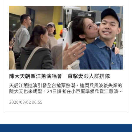
陳大天朝聖江蕙演唱會 直擊妻跟人群排隊
天后江蕙巡演引發全台搶票熱潮，連閃兵風波後失業的
陳大天也來朝聖。24日讀者在小巨蛋準備欣賞江蕙演唱
會，排隊人潮中看到熟悉身影，久違未公開露面的陳大
2026/03/02 06:55
天跟新婚妻子劉樸也在人潮之中，乖乖排隊進場。