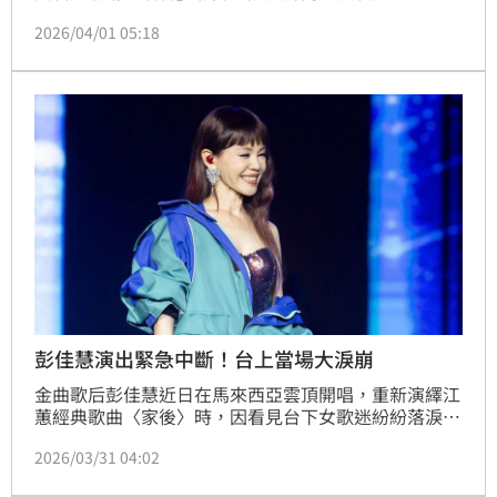
江蕙的過往互動，透露當年擔任封麥演唱會嘉賓時，完
2026/04/01 05:18
全不知道對方身體狀況，直到後來才從媒體得知。這次
江蕙宣布回歸，他也特別送上祝福花籃，寫下「永遠為
你鼓掌叫好，願你唱到天荒地老」。另外被問到近期演
藝圈閃兵爭議，他則低調表示「不關我的事」，強調管
好自己最重要。趙浩雲
彭佳慧演出緊急中斷！台上當場大淚崩
金曲歌后彭佳慧近日在馬來西亞雲頂開唱，重新演繹江
蕙經典歌曲〈家後〉時，因看見台下女歌迷紛紛落淚，
情緒瞬間潰堤，當場「淚腺失守」爆哭到泣不成聲，甚
2026/03/31 04:02
至一度中斷演出，真摯情感感染全場，成為整晚最催淚
時刻。