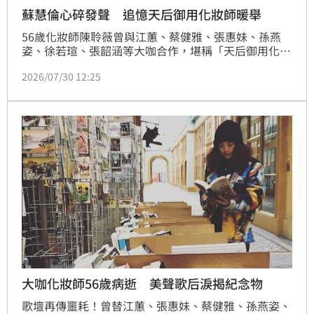
蘇慧倫心碎發聲 追憶天后御用化妝師暖舉
56歲化妝師陳聆薇曾與江蕙、蔡健雅、張惠妹、孫燕
姿、徐若瑄、張韶涵等大咖合作，堪稱「天后御用化妝
師」，卻驚傳於27日病逝。「玉女掌門人」蘇慧倫昨
2026/07/30 12:25
（29）日發文悼念，感性寫下：「謝謝妳曾經陪伴我那
麼多重要的時刻，會一直記得妳溫暖可愛的笑容。」
大咖化妝師56歲病逝 美聲歌后淚揭紀念物
歌壇再傳噩耗！曾替江蕙、張惠妹、蔡健雅、孫燕姿、