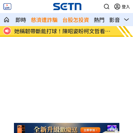
登入
即時
慈濟遭詐騙
台股怎投資
熱門
影音
熱
看骨
與親姊成同門 TWICE定延確定不續約
民調僅