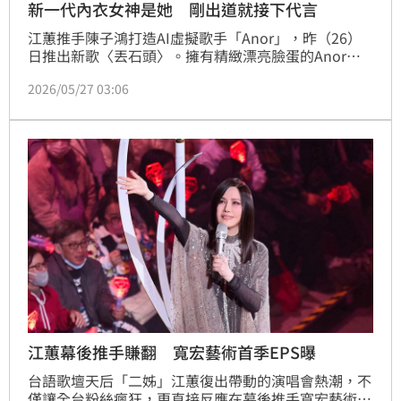
新一代內衣女神是她 剛出道就接下代言
江蕙推手陳子鴻打造AI虛擬歌手「Anor」，昨（26）
日推出新歌〈丟石頭〉。擁有精緻漂亮臉蛋的Anor，
不只整體外型極具真實感，唱跳時更展現流暢自然的肢
2026/05/27 03:06
體動作與神情細節，皮膚細膩到宛如真實藝人近距離拍
攝。剛出道的Anor也同步解鎖全新身分，跨界擔任台
灣內衣品牌首位虛擬代言人，結合創新的AI智能3D體
態管理，打破次元界線。
江蕙幕後推手賺翻 寬宏藝術首季EPS曝
台語歌壇天后「二姊」江蕙復出帶動的演唱會熱潮，不
僅讓全台粉絲瘋狂，更直接反應在幕後推手寬宏藝術