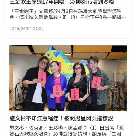
三金歌王睽違17年開唱 彩排8hrs唱到沙啞
「三金歌王」文章將於4月6日在珠海大劇院舉辦演唱
會，演出進入倒數階段，昨（3）日從下午3點一路排練
至晚間11點，長達8小時高強度彩排，從樂隊編制、段
2026/04/04 01:02
落銜接到情緒鋪陳逐一細修，力求舞台每一刻都精準到
位。儘管長時間演唱讓聲音略顯沙啞，他仍全程投入、
反覆確認細節，展現對舞台一貫的高標準與執著，「越
接近舞台，越想把每一首歌唱到最好。」
施文彬不知江蕙罹癌！被問男星閃兵這樣說
施文彬、張秀卿、王彩樺、陳孟賢今（1）日出席「藍
寶石大歌廳演唱會」彩排並接受訪問，談及與「二姐」