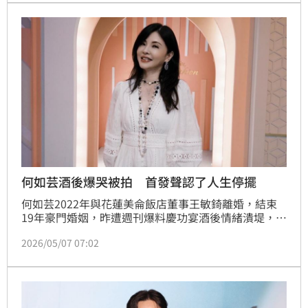
舞台的華麗轉身，不僅重現經典情歌，更分享人生新心
境。目前門票已在年代售票系統開賣，喜愛經典台語情
歌的粉絲千萬別錯過。
何如芸酒後爆哭被拍 首發聲認了人生停擺
何如芸2022年與花蓮美侖飯店董事王敏錡離婚，結束
19年豪門婚姻，昨遭週刊爆料慶功宴酒後情緒潰堤，不
僅倒在同劇演員懷中痛哭，甚至必須在助理攙扶下才能
2026/05/07 07:02
勉強站起，身心狀態引發外界關注。對此，經紀人第一
時間作出回應，何如芸也在沉寂1天後，於今（7）日稍
早親自發聲。