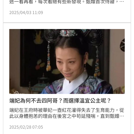
迷一看再看，每次看總有些新發現。甄嬛首次侍寢，被
皇帝賜洗湯泉澡外，隔天還被賞了碗「生餃子」，而皇
2025/04/03 11:09
后宜修知道此事之後，就立刻明白自己的地位受到威
脅，到底這碗「生餃子」代表著什麼？點燃劇迷好奇
心。
端妃為何不去四阿哥？而選擇溫宜公主呢？
端妃在王府時被華妃一壺紅花灌得失去了生育能力，從
此以身體抱恙的理由在後宮之中苟延殘喘，直到甄嬛通
過秀女選拔進入宮中，她的處境才有所緩和。甄嬛扳倒
2025/02/28 07:05
華妃以後，端妃終於有了出頭之日，膝下無子就收養溫
宜公主，從此她的人生不再是深宮寂寞，即使沒有皇帝