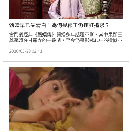
甄嬛早已失清白！為何果郡王仍瘋狂追求？
宮鬥劇經典《甄嬛傳》開播多年話題不斷，其中果郡王
與甄嬛在甘露寺的一段情，至今仍是影迷心中的遺憾。
然而，許多觀眾不解，貴為皇親國戚、身邊正妹無數的
2026/02/23 02:41
果郡王，為何偏偏對曾是「皇兄女人」且已非清白之身
的甄嬛窮追不捨？其實原著小說中，早已透視了這段禁
忌之戀背後，那份既感性又充滿掙扎的人性真相。（記
者唐家興）