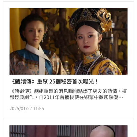
《甄嬛傳》重聚 25個秘密首次曝光！
《甄嬛傳》劇組重聚的消息瞬間點燃了網友的熱情。這
部經典劇作，自2011年首播後便在觀眾中掀起熱潮。
多年來，劇情中的金句、人物關係、幕後秘辛等不斷被
2025/01/27 11:55
深挖，甚至產生了現象級的研究風潮。近日，劇組在重
聚晚會上，針對影迷積攢了多年的25個疑問逐一解答，
讓人感慨良多。以下為焦點總結：