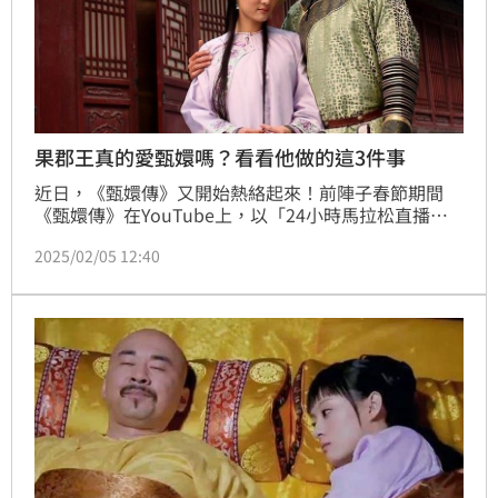
果郡王真的愛甄嬛嗎？看看他做的這3件事
近日，《甄嬛傳》又開始熱絡起來！前陣子春節期間
《甄嬛傳》在YouTube上，以「24小時馬拉松直播」
的方式輪播，劇中許多情節再度引起網友熱議；看過甄
2025/02/05 12:40
嬛傳的人都知道，果郡王和甄嬛彼此相愛，但他們倆的
地下戀情，既浪漫又充滿危險！不過，這段愛情雖看似
刻骨銘心，但以現代人的觀點來看，卻有很多地方值得
討論。（記者唐家興）