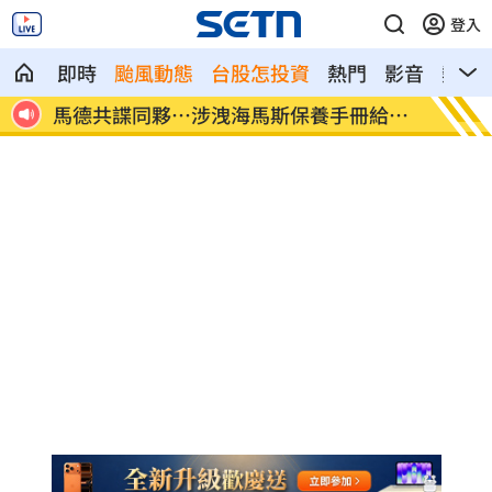
登入
即時
颱風動態
台股怎投資
熱門
影音
熱搜
給中
世紀民生*拼圖式併購奏效 海外成長升溫
白海豚