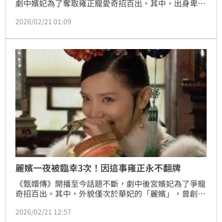
劇中嬪妃為了奪取雍正寵愛奇招百出。其中，出身卑微
的安陵容命運轉折最為驚人，從連宮女都瞧不起的末位
2026/02/21 01:09
答應，到後來創下「一個月連寵27次」的紀錄，連女主
角甄嬛都未曾享有此待遇。這場受寵神話背後的轉變關
鍵，引發網友熱烈討論，揭開後宮最現實的生存真相。
(記者唐家興)
麗嬪一夜被臨幸3次！因這事雍正永不翻牌
《甄嬛傳》開播至今話題不斷，劇中後宮嬪妃為了爭寵
奇招百出。其中，外貌僅次於華妃的「麗嬪」，曾創下
單月被雍正皇帝一夜臨幸3次的驚人紀錄，受寵程度一
2026/02/21 12:57
度威脅他人。然而，這位曾讓皇帝流連忘返的美人，後