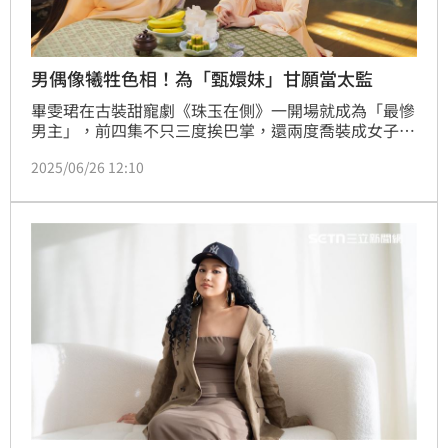
男偶像犧牲色相！為「甄嬛妹」甘願當太監
畢雯珺在古裝甜寵劇《珠玉在側》一開場就成為「最慘
男主」，前四集不只三度挨巴掌，還兩度喬裝成女子登
場，觀眾笑說：「這部戲追到我每天都想關心他今天又
2025/06/26 12:10
被打了沒！」