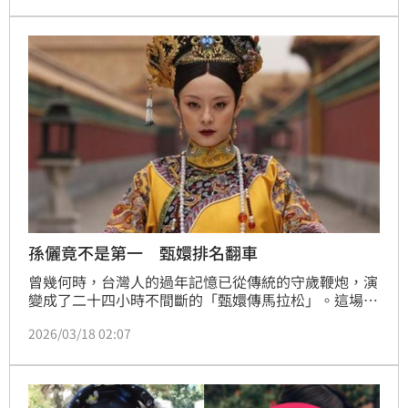
「鈕鈷錄（應為：鈕祜祿）」，她還自比中國電視劇
《後宮甄嬛傳》的主角甄嬛，呵呵笑說自己是「鈕祜祿
貞秀」，鈕祜祿以前就像小白兔一樣啊，後面因為受
難，變得很有權謀，「所以我以後會變喔呵呵」。
孫儷竟不是第一 甄嬛排名翻車
曾幾何時，台灣人的過年記憶已從傳統的守歲鞭炮，演
變成了二十四小時不間斷的「甄嬛傳馬拉松」。這場橫
跨春節長假的直播盛事，不僅創下數萬人同時在線的進
2026/03/18 02:07
宮奇觀，更成為台灣人獨有的「線上圍爐」習俗。隨著
直播熱度逐年攀升，聊天室更成了一座大型的迷因製造
工廠，網友將經典劇情與當下時事巧妙結合，每年都能
誕生各種極具創意的新梗，像是大清皮克敏、莞Aden