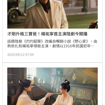
才剛升格三寶爸！楊祐寧首主演陸劇今開播
話題陸劇《灼灼韶華》改編自暢銷小說《野心家》，由
熱依扎和楊祐寧領銜主演，劇情以1916年民國初年為
背景，講述出身中藥世家的「褚韶華（熱依扎 飾
2025/09/12 07:09
演）」為救兄長，被迫嫁入陳記藥舖，憑卓越商業頭腦
和誠信逐漸掌管家業。丈夫陳大順與陳父相繼去世後，
家族生意落入陳二順之手，導致藥舖衰敗。趙浩雲