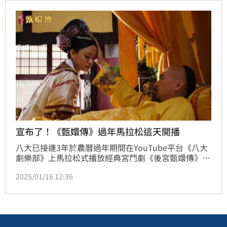
宣布了！《甄嬛傳》過年馬拉松這天開播
八大已接連3年於農曆過年期間在YouTube平台《八大
劇樂部》上馬拉松式播放經典宮鬥劇《後宮甄嬛傳》，
今年邁入第4年，播出時間也公布了《後宮甄嬛傳》24
2025/01/16 12:36
小時馬拉松直播，將於1月23日晚間6點於八大劇樂部
YouTube頻道起跑。