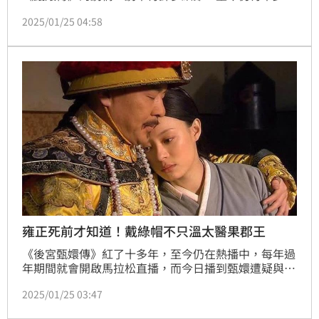
絲會在網上拿出來分享；其中，很多人納悶，說真的甄
2025/01/25 04:58
嬛在劇中並非最漂亮，為何皇上會獨寵她；其實，有深
入研究劇情的都知道，甄嬛之所以能夠脫穎而出，絕非
僅憑她與純元皇后五分相似的容貌，更在於她是個「老
司機」。（記者唐家興）
雍正死前才知道！戴綠帽不只溫太醫果郡王
《後宮甄嬛傳》紅了十多年，至今仍在熱播中，每年過
年期間就會開啟馬拉松直播，而今日播到甄嬛遭疑與他
人苟且生子，溫太醫甚至被點名是姦夫，但整齣劇疑點
2025/01/25 03:47
重重，有網友就整理，不只溫太醫和果郡王，還有一人
也給雍正戴綠帽子。