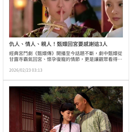
仇人、情人、親人！甄嬛回宮要感謝這3人
經典宮鬥劇《甄嬛傳》開播至今話題不斷，劇中甄嬛從
甘露寺霸氣回宮、懷孕復寵的情節，更是讓觀眾看得熱
血沸騰！當時身處絕境的甄嬛，原本極可能老死寺中，
2026/02/23 03:13
卻能打破僵局讓皇后看傻眼，其實全靠身後「這3個
人」暗中推動。這三位關鍵人物分別是她的仇人、情人
與親人，缺一不可的佈局，讓甄嬛成功逆轉勝。（記者
唐家興）