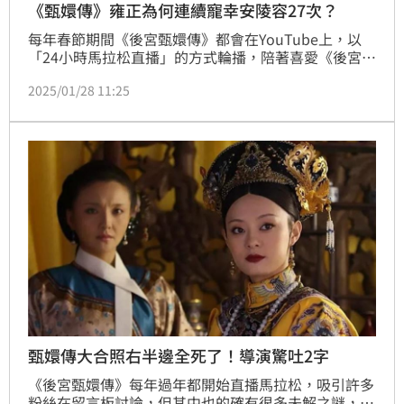
《甄嬛傳》雍正為何連續寵幸安陵容27次？
每年春節期間《後宮甄嬛傳》都會在YouTube上，以
「24小時馬拉松直播」的方式輪播，陪著喜愛《後宮甄
嬛傳》度過農曆年節。而今年在23日開播後，至今已累
2025/01/28 11:25
積了超過上萬人觀看，劇情也引起網友熱烈討論；其
中，許多網友納悶，安陵容的地位連宮女都瞧不上，最
後卻被雍正一個月連寵27次，這是連甄嬛都沒有的待
遇，為什麼會有如此轉變令人好奇！（記者唐家興）
甄嬛傳大合照右半邊全死了！導演驚吐2字
《後宮甄嬛傳》每年過年都開始直播馬拉松，吸引許多
粉絲在留言板討論，但其中也的確有很多未解之謎，包