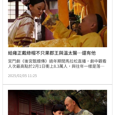
給雍正戴綠帽不只果郡王與溫太醫…還有他
宮鬥劇《後宮甄嬛傳》過年期間馬拉松直播，劇中觀看
人次最高點於2月1日衝上8.3萬人，與往年一樣是落在
「皇上，駕崩！」橋段。看到這裡，網友們發現，給雍
2025/02/05 11:25
正戴綠帽的，不只果郡王與溫太醫，還有一位未曾露面
的小角色，難怪皇上會氣得駕崩！（記者唐家興）