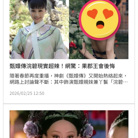
大跳、大清Alex、衝衝容容遊刃有「余」等，令人不禁
莞爾。
甄嬛傳浣碧現實超辣！網驚：果郡王會後悔
隨著春節再度重播，神劇《甄嬛傳》又開始熱絡起來，
網路上討論聲不斷：其中飾演甄嬛親妹兼丫鬟「浣碧」
的女星藍盈瑩，有網友翻出她在社群平台曬出的清涼美
2026/02/25 12:50
照，引發熱議！現實生活中的藍盈瑩不僅擁有白皙肌
膚，更以「逆天長腿」與緊緻曲線驚豔粉絲。若以這副
現代辣妹姿態走入後宮，恐怕連果郡王見了都要瞬間淪
陷，後悔當年沒好好珍惜這位枕邊人。（記者唐家興）