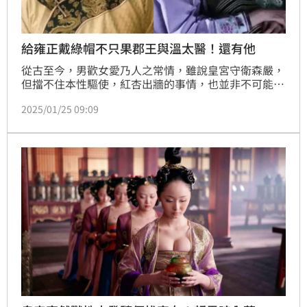
給雍正戴綠帽不只果郡王與溫太醫！還有他
從古至今，男歡女愛乃人之常情，雖說皇宮守衛森嚴，
但擋不住本性驅使，紅杏出牆的事情，也並非不可能發
生。在《甄嬛傳》中，英明的雍正皇帝，無疑成為「頭
2025/01/25 09:09
戴綠帽」的代表人物。不只果郡王與溫實初，還曾有一
人雖未露面，卻也給雍正戴了頂綠帽子。(記者唐家興)