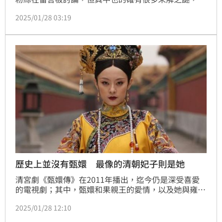
括劇中「賞花局」的生死站位，也成為粉絲好奇的焦
2025/01/28 03:19
點，左半邊甄嬛戰隊全員存活，但右半邊的皇后戰隊，
卻是一個一個死去。
歷史上並沒有甄嬛 最像的清朝妃子則是她
清宮劇《甄嬛傳》在2011年播出，迄今仍是深受喜愛
的電視劇；其中，甄嬛和果親王的愛情，以及她與雍正
皇帝的情仇，令人印象頗深；然而，歷史上真的有甄嬛
2025/01/28 12:10
這個人嗎？