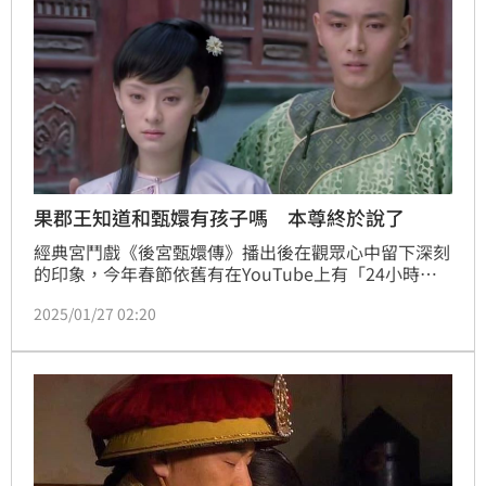
果郡王知道和甄嬛有孩子嗎 本尊終於說了
經典宮鬥戲《後宮甄嬛傳》播出後在觀眾心中留下深刻
的印象，今年春節依舊有在YouTube上有「24小時馬
拉松直播」陪觀眾一起回味，劇情也再度掀起大眾討
2025/01/27 02:20
論，尤其是劇中果郡王到底知不知道甄嬛和他有對龍鳳
胎，對此，飾演果郡王的男星李東學也給出了一番見
解。蔡佩伶報導