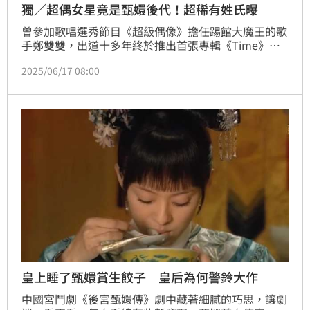
獨／超偶女星竟是甄嬛後代！超稀有姓氏曝
曾參加歌唱選秀節目《超級偶像》擔任踢館大魔王的歌
手鄭雙雙，出道十多年終於推出首張專輯《Time》，
也憑著這張專輯入圍金曲獎最佳新人獎，接受《三立新
2025/06/17 08:00
聞網》專訪，也分享自己出道的甘苦談，還意外地揭露
自己的身世之謎。
皇上睡了甄嬛賞生餃子 皇后為何警鈴大作
中國宮鬥劇《後宮甄嬛傳》劇中藏著細膩的巧思，讓劇