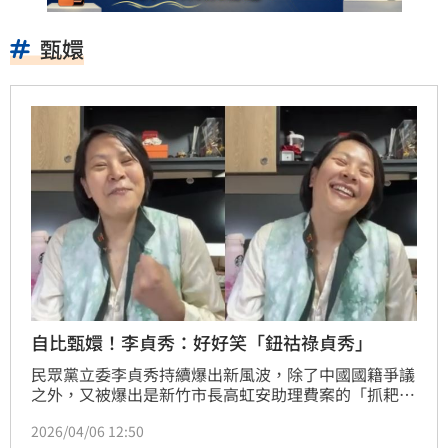
甄嬛
自比甄嬛！李貞秀：好好笑「鈕祜祿貞秀」
民眾黨立委李貞秀持續爆出新風波，除了中國國籍爭議
之外，又被爆出是新竹市長高虹安助理費案的「抓耙
仔」，傳出民眾黨已定調要在9日中評會開鍘，對她祭
2026/04/06 12:50
出除名處分。李貞秀昨（5）日晚間開直播，標題寫著