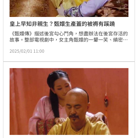
皇上早知非親生？甄嬛生產蓋的被褥有蹊蹺
《甄嬛傳》描述後宮勾心鬥角，想盡辦法在後宮存活的
故事。整部電視劇中，女主角甄嬛的一顰一笑、縝密的
心思，都是討論熱點，尤其她與果郡王的一段情更是讓
2025/02/01 11:00
人津津樂道。甄嬛在戲中一共經歷過2次生產，一次產
下公主朧月、一次產下龍鳳胎，但在兩次生產過程中，
甄嬛所蓋的被子顏色以及上面的東西都是有所差別的，
難道皇上早就知道龍鳳胎並非自己親生的？