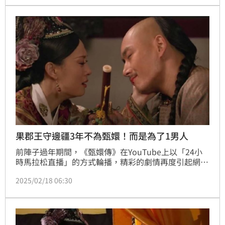
的寵愛和陪伴，也能夠享受天倫之樂。
果郡王守邊疆3年不為甄嬛！而是為了1男人
前陣子過年期間，《甄嬛傳》在YouTube上以「24小
時馬拉松直播」的方式輪播，精彩的劇情再度引起網友
熱烈討論；劇中，果郡王因為皇上要把甄嬛送給摩格，
2025/02/18 06:30
不顧被皇上猜忌私自帶府兵追了出去。最後他為了彌補
自己衝動的過失，而提出駐守邊關；然而，果郡王真的
是因為甄嬛而提出駐守邊關的嗎？其實，他去駐守邊
關，不是為了甄嬛而是為了一個男人；這個男人正是軍
功赫赫、囂張又跋扈的年羹堯。（記者唐家興）