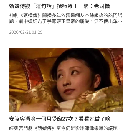
甄嬛侍寢「這句話」撩瘋雍正 網：老司機
神劇《甄嬛傳》開播多年依舊是網友茶餘飯後的熱門話
題，劇中嬪妃為了爭奪雍正皇帝的寵愛，無不使出渾身
解數。許多影迷納悶，後宮佳麗三千，甄嬛並非容貌最
2026/02/21 01:29
出眾的一位，為何能穩坐「寵妃」寶座？其實資深影迷
分析，甄嬛能脫穎而出，絕非僅靠與純元皇后相似的皮
相，更關鍵的是她在侍寢時展現出超越常人的「老司
機」手段，精準拿捏帝王心。（記者唐家興）
安陵容憑啥一個月受寵27次？看看她做了啥
經典宮鬥劇《甄嬛傳》至今仍是影迷津津樂道的議題，