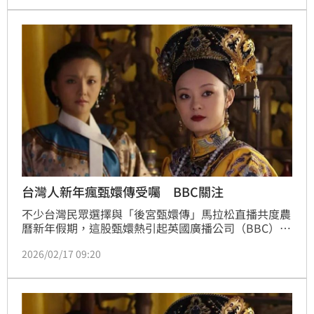
來竟徹底失寵，連牌子都再也沒被翻過，背後原因除了
美貌不敵才情，更因她犯下觸怒龍顏的大忌。（記者唐
家興）
台灣人新年瘋甄嬛傳受囑 BBC關注
不少台灣民眾選擇與「後宮甄嬛傳」馬拉松直播共度農
曆新年假期，這股甄嬛熱引起英國廣播公司（BBC）關
注，撰文報導這齣中劇超脫兩岸政治紛爭，成為許多台
2026/02/17 09:20
灣人新年必備良伴。