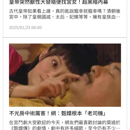
皇帝突然獸性大發隨便找宮女！超黑暗內幕
古代皇帝如果看上誰，真的能說寵幸就寵幸嗎？清朝後
宮中，除了皇親國戚、太后、妃嬪等等，擁有皇族血脈
或關係的女子之外，還有許多被稱為「女官」的宮女，
2025/01/25 06:00
指的是由朝廷指派，在後宮典禮中進行輔助工作的旗人
命婦，另外還有的宮女，是由內務府管理，均為上三旗
包衣，而且服務一段後會出宮而不是終生服務。
不光房中術厲害！網：甄嬛根本「老司機」
在宮鬥劇大受歡迎的今天，網友們最喜歡討論的莫過於
《甄嬛傳》的劇情，劇中有許多細節，至今仍有不少粉