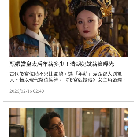
甄嬛當皇太后年薪多少！清朝妃嬪薪資曝光
古代後宮位階不只比氣勢，連「年薪」差距都大到驚
人。若以現代幣值換算，《後宮甄嬛傳》女主角甄嬛從
初入宮的低階「常在」年薪約5萬元台幣，一路晉升至
2026/02/16 02:49
皇太后年薪約220萬元，收入足足翻了44倍。對照現代
職場升遷幅度，這樣的「宮廷加薪曲線」堪稱史上最
狂，也難怪後宮爭鬥從未停歇。