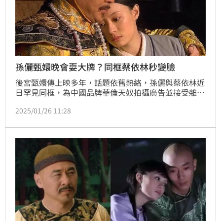
孫儷甄嬛晚會耍大牌？同框蔡依林秒變臉
後宮甄嬛傳上映多年，話題依舊熱絡，孫儷與蔡依林近
日罕見同框，為中國品牌華倫天奴拍攝廣告並接受雜誌
專訪，引發廣泛熱議。兩人一個是影視劇女王嬛嬛，一
2025/01/26 11:28
個是華語樂壇的“大天后”，這樣的「破次元壁」組合
令人驚喜不已。同時，兩人狀態的對比及孫儷前後態度
的差異，更成為網友討論的焦點。