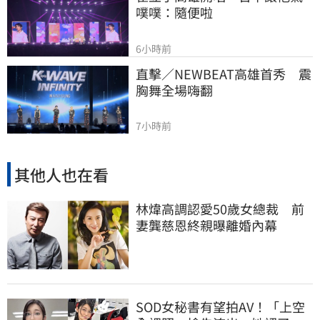
噗噗：隨便啦
6小時前
直擊／NEWBEAT高雄首秀　震
胸舞全場嗨翻
7小時前
其他人也在看
林煒高調認愛50歲女總裁 前
妻龔慈恩終親曝離婚內幕
SOD女秘書有望拍AV！「上空