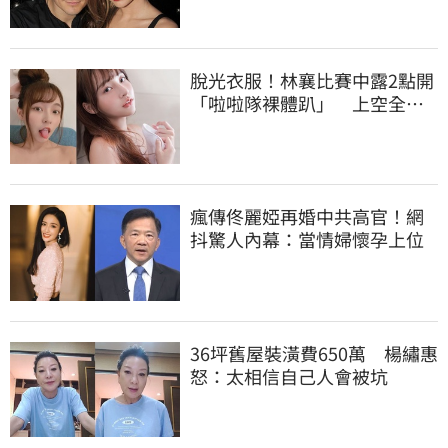
脫光衣服！林襄比賽中露2點開
「啦啦隊裸體趴」 上空全裸
被看光光
瘋傳佟麗婭再婚中共高官！網
抖驚人內幕：當情婦懷孕上位
36坪舊屋裝潢費650萬 楊繡惠
怒：太相信自己人會被坑