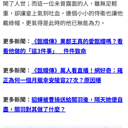
開了人世；而這一位未曾露面的人，雖無足輕
重，卻讓皇上氣到吐血，連個小小的侍衛也讓他
戴綠帽，更氣得是此時的他已無能為力。
更多新聞：
《甄嬛傳》果郡王真的愛甄嬛嗎？看
看他做的「這3件事」 件件致命
更多新聞：
《甄嬛傳》萬人看直播！網好奇：雍
正為何一個月寵幸安陵容27次？原因曝
更多新聞：
貂蟬被曹操送給關羽後，​​隔天她便自
盡，關羽對其做了什麼？