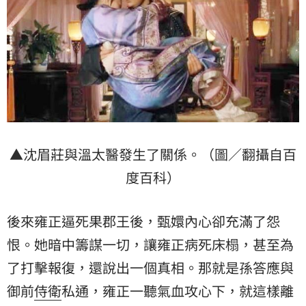
▲沈眉莊與溫太醫發生了關係。（圖／翻攝自百
度百科）
後來雍正逼死果郡王後，甄嬛內心卻充滿了怨
恨。她暗中籌謀一切，讓雍正病死床榻，甚至為
了打擊報復，還說出一個真相。那就是孫答應與
御前
侍衛
私通，雍正一聽氣血攻心下，就這樣離