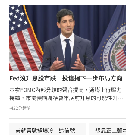
Fed沒升息股市跌　投信揭下一步布局方向
本次FOMC內部分歧的聲音提高，通膨上行壓力
持續，市場預期聯準會年底前升息的可能性升
高，凱基投信認為，升息確實會帶給金融市場波
-422分鐘前
動，但不會顯著影響股市上升的趨勢。美國聯準
會召開FOMC會議，主席華許中性偏鴿派的言論
搭配內部官員態度的分歧，使投資人質疑聯準會
美就業數據爆冷　這信號
想靠正二翻本？