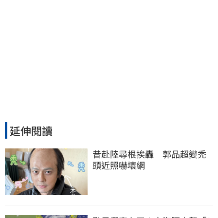
延伸閱讀
昔赴陸尋根挨轟　郭品超變禿
頭近照嚇壞網