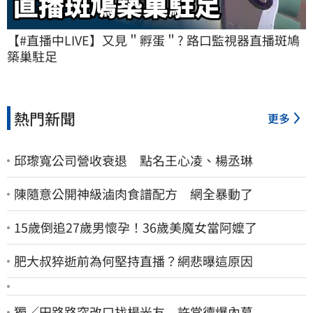
【#直播中LIVE】又見＂孵蛋＂? 路口監視器直播斑鳩
築巢駐足
熱門新聞
更多
邱瓈寬公司營收衰退 點名王心凌、楊丞琳
陳隨意公開神級滷肉食譜配方 網全暴動了
15歲倒追27歲男懷孕！36歲美魔女當阿嬤了
肥大叔猝逝前為何堅持直播？網悲曝這原因
獨／田路路突改口找楊光友 許常德爆內幕