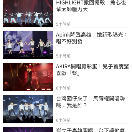
HIGHLIGHT掀回憶殺　擔心後
輩太帥壓力大
5小時前
Apink降臨高雄　她新歌曝光：
唱不好別發
5小時前
AKIRA開唱藏彩蛋！兒子首度驚
喜獻「聲」
6小時前
台灣囡仔來了　馬蒔權開唱嗨
喊：我是誰？
6小時前
崔立于高雄開唱　台下讓他氣