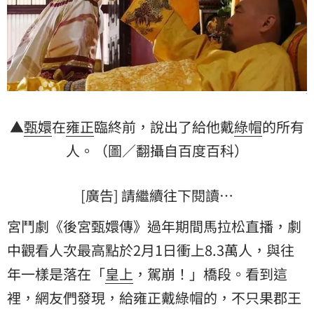
▲
甄嬛
在
雍正
臨終前，說出了給他戴
綠帽
的所有
人。（圖／翻攝自百度百科）
[廣告] 請繼續往下閱讀…
宮鬥劇《後宮甄嬛傳》過年期間馬拉松直播，劇
中觀看人次最高點於2月1日衝上8.3萬人，與往
年一樣是落在「
皇上
，駕崩！」橋段。看到這
裡，網友們發現，給雍正戴綠帽的，不只果郡王