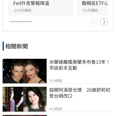
在打壓通膨方面的決心。
Fed升息警報降溫
戰槓反ETF心法
-314分鐘前
-52分鐘前
相關新聞
米蘭達離婚奧蘭多布魯13年！
罕談前夫互動
2小時前
拋開阿湯哥光環　20歲舒莉初
登台網改口
4小時前