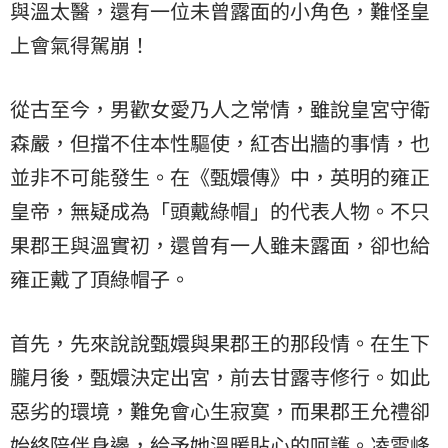
與溫太醫，還有一位未曾露面的小角色，難怪皇
上會氣得駕崩！
從古至今，男歡女愛乃人之常情，雖說皇宮守衛
森嚴，但擋不住本性驅使，紅杏出牆的事情，也
並非不可能發生。在《甄嬛傳》中，英明的雍正
皇帝，無疑成為「頭戴綠帽」的代表人物。不只
果郡王與溫實初，還曾有一人雖未露面，卻也給
雍正戴了頂綠帽子。
首先，先來說說甄嬛與果郡王的那段情。在生下
朧月後，甄嬛決定出宮，前去甘露寺修行。如此
惡劣的環境，難免會心生寂寞，而果郡王允禮卻
始終陪伴身邊，給予她溫暖貼心的呵護。凌雲峰