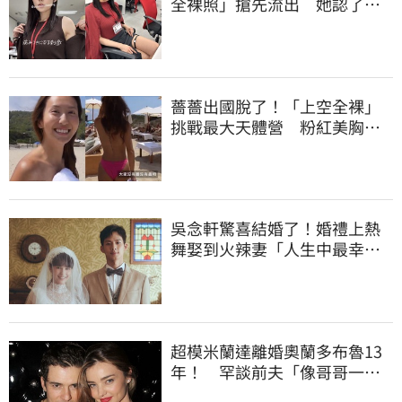
全裸照」搶先流出 她認了：
上班7個月沒男友
薔薔出國脫了！「上空全裸」
挑戰最大天體營 粉紅美胸被
路人狂讚
吳念軒驚喜結婚了！婚禮上熱
舞娶到火辣妻「人生中最幸福
的時候」甜曝光
超模米蘭達離婚奧蘭多布魯13
年！ 罕談前夫「像哥哥一
樣」曝相處模式