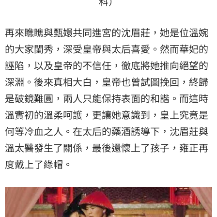
科）
再來瞧瞧與甄嬛共同進宮的
沈眉莊
，她是位溫婉
的大家閨秀，深受皇帝與太后喜愛。然而華妃的
誣陷，以及皇帝的不信任，徹底將她推向絕望的
深淵。後來真相大白，皇帝也曾試圖挽回，終歸
是破鏡難圓，兩人只能保持表面的和諧。而這時
溫實初的溫柔呵護，更讓她意識到，皇上究竟是
何等冷血之人。在太后的藥酒誘導下，沈眉莊與
溫太醫發生了關係，最後還懷上了孩子，雍正再
度戴上了綠帽。