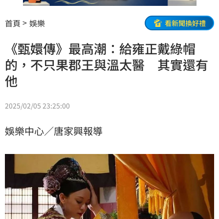
首頁
娛樂
看新聞換好禮
《甄嬛傳》最高潮：給雍正戴綠帽
的，不只果郡王與溫太醫 其實還有
他
2025/02/05 23:25:00
娛樂中心／唐家興報導