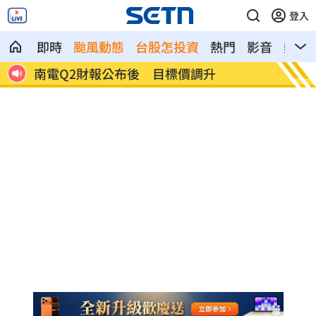
登入
即時
颱風動態
台股怎投資
熱門
影音
熱搜
雨特
南電Q2財報公布後 目標價調升
俄軍空