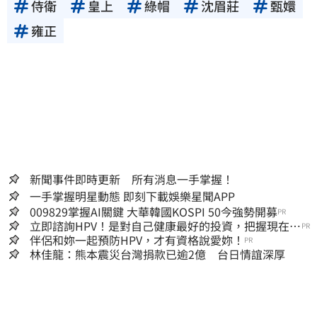
侍衛
皇上
綠帽
沈眉莊
甄嬛
雍正
新聞事件即時更新 所有消息一手掌握！
一手掌握明星動態 即刻下載娛樂星聞APP
009829掌握AI關鍵 大華韓國KOSPI 50今強勢開募
PR
立即諮詢HPV！是對自己健康最好的投資，把握現在不
PR
嫌晚！
伴侶和妳一起預防HPV，才有資格說愛妳！
PR
林佳龍：熊本震災台灣捐款已逾2億 台日情誼深厚