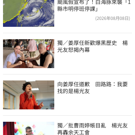
颱風假宣布了！白海豚來襲「1
縣市明停班停課」
(2026年08月08日)
獨／姜厚任新歡爆黑歷史　楊
光友怒揭內幕
向姜厚任道歉　田路路：我要
找的是楊光友
獨／批曹雨婷帳目亂　楊光友
再轟余天工會