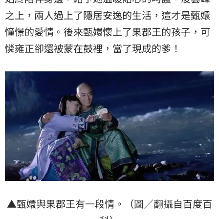
之上，兩人過上了隱居安逸的生活，這才是甄嬛
憧憬的愛情。後來甄嬛懷上了果郡王的孩子，可
憐雍正卻還被蒙在鼓裡，當了現成的爹！
▲甄嬛與果郡王有一段情。（圖／翻攝自百度百