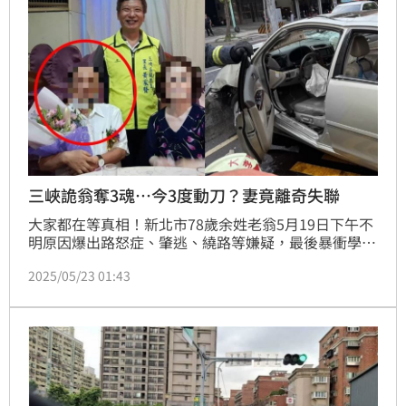
三峽詭翁奪3魂…今3度動刀？妻竟離奇失聯
大家都在等真相！新北市78歲余姓老翁5月19日下午不
明原因爆出路怒症、肇逃、繞路等嫌疑，最後暴衝學
區，衝撞正值下課的人群，釀3死12傷的慘劇；老翁因
2025/05/23 01:43
胸腔積血、合併氣胸，接受兩次手術後仍在亞東醫院加
護病房觀察中尚未甦醒，無法製作筆錄。如今傳出要動
第三次刀，卻找不到妻子，醫院緊急請警方尋人！