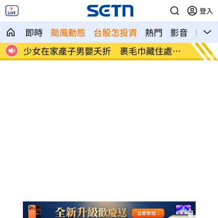
登入
即時
颱風動態
台股怎投資
熱門
影音
熱搜
處多
劍橋最年輕黑人教授閃辭！爆論文抄襲造
遊日瘋
假