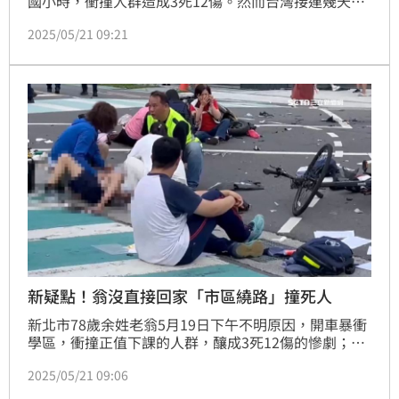
國小時，衝撞人群造成3死12傷。然而台灣接連幾天發
生衝撞人群車禍事件，18日花蓮汽車高速撞進早餐店，
2025/05/21 09:21
20日也有台南汽車衝撞行人、機車，音樂人徐小花就認
為非常可疑，呼籲警方「調查肇事者背景」。
新疑點！翁沒直接回家「市區繞路」撞死人
新北市78歲余姓老翁5月19日下午不明原因，開車暴衝
學區，衝撞正值下課的人群，釀成3死12傷的慘劇；為
追查事故原因，檢警從行車路線著手調查，竟發現，當
2025/05/21 09:06
天余姓老翁案發路線，都不在他回家的正常路線上，卻
在市區繞行，直到釀成大禍，詳細肇事原因，仍待調