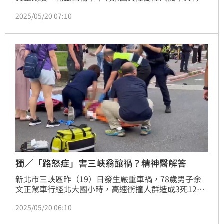
人，最終造成3死12傷慘劇，而肇事的余文正也因後來
2025/05/20 07:10
自撞分隔島重傷昏迷，高齡駕駛疑慮也再度浮上檯面。
對此，交通部今晚緊急召開「高齡駕駛人駕駛管理制
度」記者會，交通部長陳世凱表示，
獨／「路怒症」害三峽翁釀禍？精神醫解答
新北市三峽區昨（19）日發生嚴重車禍，78歲男子余
文正駕車行經北大國小時，高速衝撞人群造成3死12
傷，其中2名死者為三峽國中12歲女學生，另一名則是
2025/05/20 06:10
準備接孩子放學的家長。不少網友懷疑，余文正他恐是
「路怒症」患者。對此，精神科醫師們表示，精神科醫