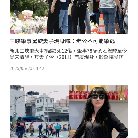
三峽肇事駕駛妻子現身喊：老公不可能肇逃
新北三峽重大車禍釀3死12傷，肇事78歲余姓駕駛至今
尚未清醒，其妻子今（20日）首度現身，於醫院受訪時
她表示先生身體平常蠻健康，還會早起走路活動，並說
2025/05/20 04:42
老公不可能肇逃。