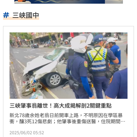
三峽國中
三峽肇事翁離世！高大成揭解剖2關鍵重點
新北78歲余姓老翁日前開車上路，不明原因在學區暴
衝，釀3死12傷悲劇；他肇事後重傷送醫，住院期間曾
微微睜眼，但意識始終模糊無法做筆錄，卻在5月31日
2025/06/02 05:52
器官衰竭不治，肇事原因成謎。檢方將擇日解剖，了解