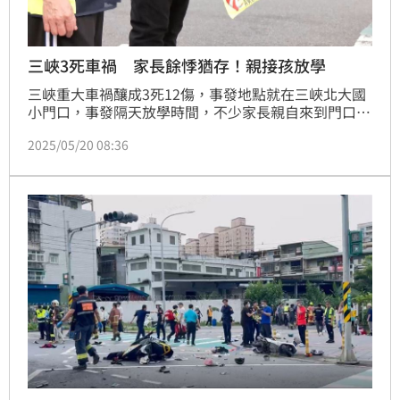
三峽3死車禍 家長餘悸猶存！親接孩放學
三峽重大車禍釀成3死12傷，事發地點就在三峽北大國
小門口，事發隔天放學時間，不少家長親自來到門口接
小孩，有家長透露擔心孩子害怕提早10分鐘到校門口等
2025/05/20 08:36
小孩，也提醒孩童，即便在人行道也要環顧四周，確保
安全。