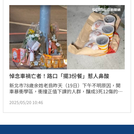
悼念車禍亡者！路口「擺3份餐」惹人鼻酸
新北市78歲余姓老翁昨天（19日）下午不明原因，開
車暴衝學區，衝撞正值下課的人群，釀成3死12傷的慘
劇；這起重大事故，現場一片凌亂，採證及善後工作，
2025/05/20 10:46
直到當晚才落幕，儘管清潔員清洗地面的油漬、血漬，
道路恢復原貌，但仍滿哀戚氛圍，有不少人到場，放置
白色花束，悼念逝者，甚至有人擺放零食、點燃蠟燭及
三份速食餐點，也盼傷者早日康復。