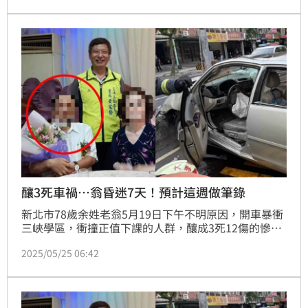
確切死因，法醫高大成也揭露解剖重點。
釀3死車禍…翁昏迷7天！預計這週做筆錄
新北市78歲余姓老翁5月19日下午不明原因，開車暴衝
三峽學區，衝撞正值下課的人群，釀成3死12傷的慘
劇；肇事後，余姓老翁同樣重傷，住仍在加護病房治
2025/05/25 06:42
療，意識不清，尚無法製作筆錄；由於此案引發社會關
注，依據目前老翁的狀況，警方評估，最快本週能製作
筆錄，釐清案情。