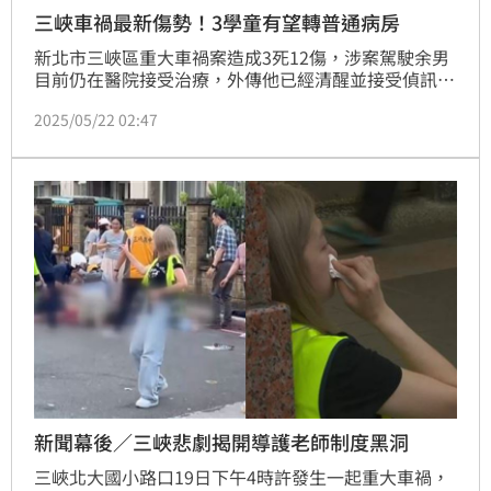
三峽車禍最新傷勢！3學童有望轉普通病房
新北市三峽區重大車禍案造成3死12傷，涉案駕駛余男
目前仍在醫院接受治療，外傳他已經清醒並接受偵訊、
製作筆錄，但院方回應，意識狀態仍待觀察。新北教育
2025/05/22 02:47
局指出，受傷的國中學生有3人在普通病房、4人在加護
病房，好消息是這幾天陸續有3名將轉入普通病房。
新聞幕後／三峽悲劇揭開導護老師制度黑洞
三峽北大國小路口19日下午4時許發生一起重大車禍，