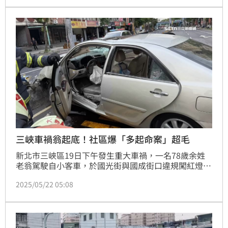
症，不過根據行車紀錄器內的畫面，發現全程僅有音樂
聲，並沒有說話。
三峽車禍翁起底！社區爆「多起命案」超毛
新北市三峽區19日下午發生重大車禍，一名78歲余姓
老翁駕駛自小客車，於國光街與國成街口違規闖紅燈，
撞飛多名放學的學童與民眾，釀3人死亡、12人輕重傷
2025/05/22 05:08
的慘劇。肇事老翁住家也被起底，鄰居透露該社區多次
發生命案，感嘆「這社區也太詭異了」。