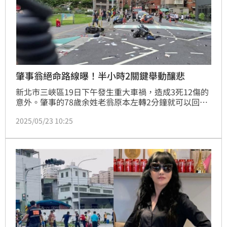
肇事翁絕命路線曝！半小時2關鍵舉動釀悲
新北市三峽區19日下午發生重大車禍，造成3死12傷的
意外。肇事的78歲余姓老翁原本左轉2分鐘就可以回
家，卻在等紅燈後擦撞分隔島，倒車撞後車後，車輛開
2025/05/23 10:25
始往前暴衝，引發後續悲劇。而這整起事件，老翁的許
多行為，才會釀成大禍。