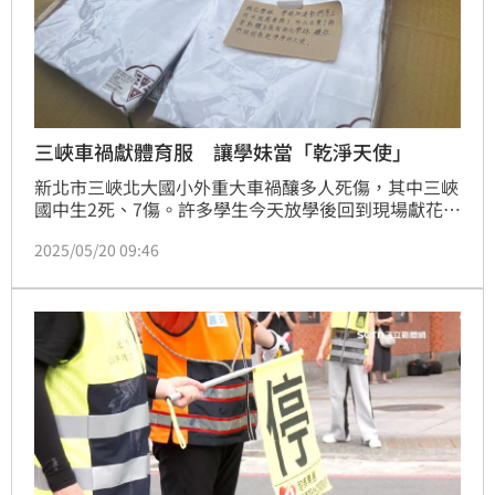
三峽車禍獻體育服 讓學妹當「乾淨天使」
新北市三峽北大國小外重大車禍釀多人死傷，其中三峽
國中生2死、7傷。許多學生今天放學後回到現場獻花、
送零食，還有學姐獻上新體育服，要讓兩位學妹「做個
2025/05/20 09:46
乾乾淨淨的天使」。