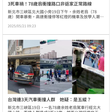
3死車禍！78歲翁衝撞路口非返家正常路線
新北市三峽區北大國小旁19日下午，余姓老翁（78
歲）開車暴衝，高速衝撞停等紅燈的機車及放學人潮，
造成3死12傷，引發社會高度關注。檢警調閱監視器畫
2025/05/21 09:23
面進一步調查後，發現重大車禍發生前，余翁曾開車在
三峽市區繞路，且事故發生的路段，也並非其返家的正
常路線，其中是否隱藏其他原因或動機，將會是調查重
點之一。
台灣連3天汽車衝撞人群 她疑：是五縱？
新北市三峽區19日，一名78歲余姓老翁駕車行經北大