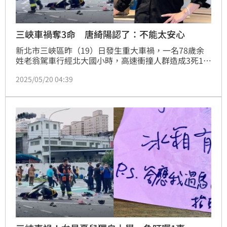
三峽車禍奪3命 唐綺陽認了：不能太安心
新北市三峽區昨（19）日發生重大車禍，一名78歲余
姓老翁駕車行經北大國小時，高速衝撞人群造成3死12
傷，其中2名死者為三峽國中12歲女學生，另1名則是
2025/05/20 04:39
準備接孩子放學的家長，令各界悲痛不已。有「國師」
稱號的星座專家唐綺陽，坦言以星象來說，現階段亂象
叢生，並給出建議。