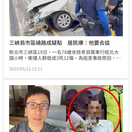
三峽翁市區繞路成疑點 居民爆：他要去這
新北市三峽區19日，一名78歲余姓老翁駕車行經北大
國小時，衝撞人群造成3死12傷。為追查事故原因，檢
警從行車路線著手調查，竟發現，當天余姓老翁案發路
2025/05/21 12:11
線，都不在他回家的正常路線上，卻在市區繞行，引發
熱議，就有當地居民透露可能目的地。