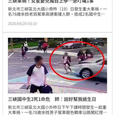
三峽車禍！女星憂兒獨自上學…急叮囑1事
新北市三峽區北大國小旁昨（19）日發生重大車禍，一
名78歲余姓老翁駕車高速衝撞人群，造成2名國中生及
1名家長死亡，另有12人輕重傷。悲劇令各界不捨，有
2025/05/20 03:10
孩子的家長尤其痛心；女星楊皓如今日一早特地留紙條
給就讀國中的兒子，字字句句流露出為人父母的擔憂。
三峽國中生2死1命危 師：說好幫我過生日
新北市三峽區北大國小外昨日下午下課時間發生一起重
大車禍，一名78歲余姓男子駕車銀色轎車沿路闖紅燈高