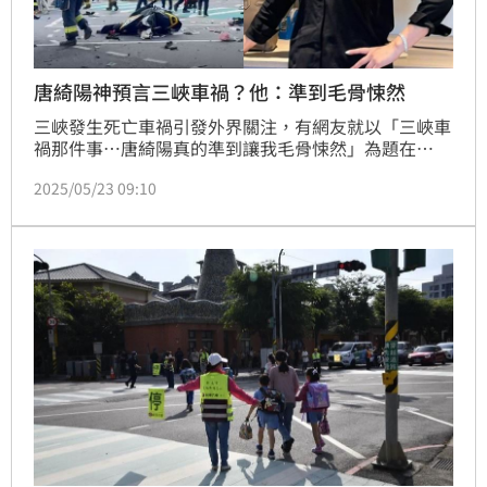
唐綺陽神預言三峽車禍？他：準到毛骨悚然
三峽發生死亡車禍引發外界關注，有網友就以「三峽車
禍那件事…唐綺陽真的準到讓我毛骨悚然」為題在
Dcard發文，直呼「大家真的不要鐵齒，星象這東西有
2025/05/23 09:10
時候真的太玄了」，不過貼文發出後，引發外界正反兩
面的看法。