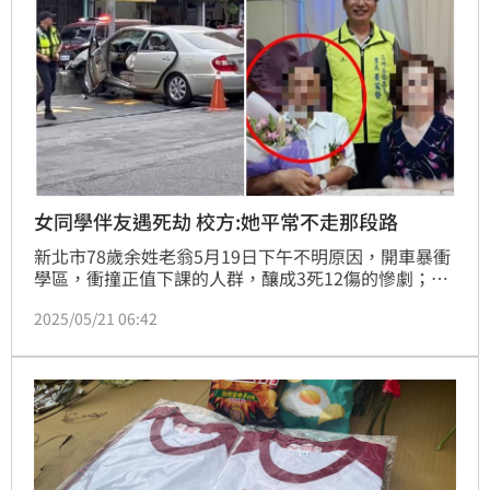
女同學伴友遇死劫 校方:她平常不走那段路
新北市78歲余姓老翁5月19日下午不明原因，開車暴衝
學區，衝撞正值下課的人群，釀成3死12傷的慘劇；經
檢方相驗，死者都遭外力撞擊導致內臟破裂導致死亡，
2025/05/21 06:42
遺體已發還家屬。這起車禍最駭人的一幕，就是3名國
一女同學，在斑馬線上被撞噴；校方透露，其中一名死
者，平常不走那段路，只因想跟同學作伴，當時放學並
肩走行人穿越道上有說有笑，卻不幸遇上意外。