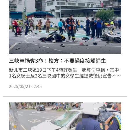
三峽車禍奪3命！校方：不要過度接觸師生
新北市三峽區19日下午4時許發生一起奪命車禍，其中
1名女騎士及2名三峽國中的女學生經搶救後仍宣告不
治，令不少人感到心碎。針對這起事故，今（21）日三
2025/05/21 02:45
峽國中再發文懇請各界攜手關懷應對，並呼籲大眾尊重
學生與師長情緒，不要過度接觸同學、家長與校內老
師，以維護學生學習與心靈安穩。