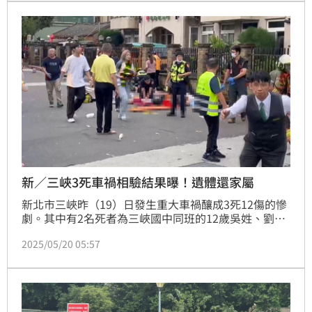
學無此名詞，只能說是一種現象。
新／三峽3死車禍相驗結果曝！遺體還家屬
新北市三峽昨（19）日發生重大車禍釀成3死12傷的慘
劇。其中有2名死者為三峽國中同班的12歲吳姓、劉姓
女學生，及當時正要要去接女兒下課的40歲洪姓女騎
2025/05/20 05:57
士，稍早新北地檢針對3人遺體進行相驗，確認3名死者
均為外力撞擊導致內臟破裂造成死亡。