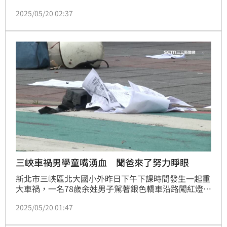
速衝撞，最終造成3人死亡、12人輕重傷，死傷有9人
2025/05/20 02:37
都是三峽國中的學生，其中3名女學生都是同班同學，2
人不治、1人命危被救回。該校體育老師昨日深夜痛心
回憶，三名學生貼心乖巧且善良，昨日事發前的最後一
節課正是他的體育課，且正在進行羽球考試，當時其中
一位罹難女學生還向他相約「週四再考」，如今成了遺
憾，讓他感
三峽車禍男學童嘴湧血 聞爸來了努力睜眼
新北市三峽區北大國小外昨日下午下課時間發生一起重
大車禍，一名78歲余姓男子駕著銀色轎車沿路闖紅燈高
速衝撞，最終造成3死12傷悲劇。一名女網友目睹全
2025/05/20 01:47
程，雖然不會CPR但仍鼓起勇氣在現場為受傷的學生打
氣，協助找家長，暖舉感動上萬人。