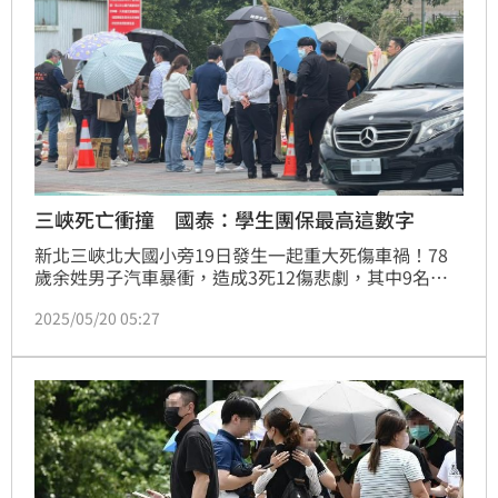
三峽死亡衝撞 國泰：學生團保最高這數字
新北三峽北大國小旁19日發生一起重大死傷車禍！78
歲余姓男子汽車暴衝，造成3死12傷悲劇，其中9名為
三峽國中學生，1名為金祥慈幼兒園孩童。由於高中以
2025/05/20 05:27
下在學學生團保都由國泰人壽承作，據團保內容，身故
失能最高1人可理賠100萬元，失能最低理賠為5萬元
起。