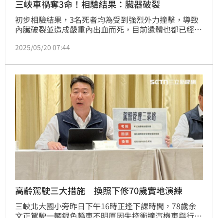
三峽車禍奪3命！相驗結果：臟器破裂
初步相驗結果，3名死者均為受到強烈外力撞擊，導致
內臟破裂並造成嚴重內出血而死，目前遺體也都已經發
還家屬。
2025/05/20 07:44
高齡駕駛三大措施 換照下修70歲實地演練
三峽北大國小旁昨日下午16時正逢下課時間，78歲余
文正駕駛一輛銀色轎車不明原因失控衝撞汽機車與行