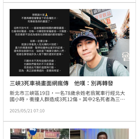
查。
三峽3死車禍畫面網瘋傳 他嘆：別再轉發
新北市三峽區19日，一名78歲余姓老翁駕車行經北大
國小時，衝撞人群造成3死12傷。其中2名死者為三峽
國中12歲女學生，另1名則是準備接孩子放學的家長。
2025/05/21 07:10
這起事件為台灣交通安全問題投下震撼彈，也引爆網友
討論，不過萬秀孫張瑞夫20日就發文呼籲網友「不要再
轉傳影片」，擔憂給家屬帶來二次傷害。