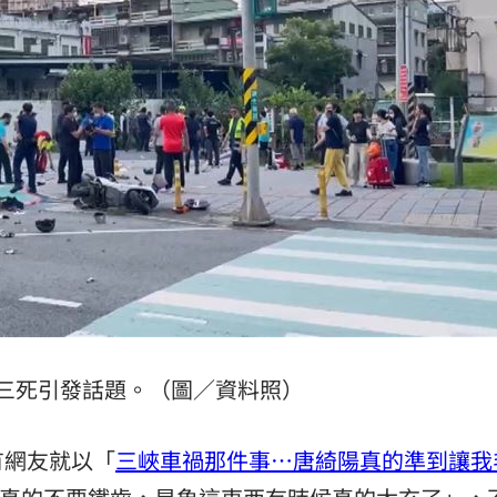
巨頭
19:53
了
19:51
眼
19:47
難
19:47
成形
12:00
三死引發話題。（圖／資料照）
」氣
12:00
有網友就以「
三峽車禍那件事…唐綺陽真的準到讓我
場！
10:30