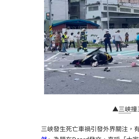
女股神加碼狂掃台積電！外媒揭全因這
想吃清淡！他搭機點「這特殊餐」傻眼
買房3年才知「蜘蛛人住我家」屋主超傻
生日變親人忌日！直升機慶祝墜機4人罹
台灣彩券開獎直播中
20:31
LIVE三立+24小時直播
15:27
三立iNEWS新聞台線上直播
18:00
商場戰國來臨 台中「頂奢大道」逐漸
▲
三峽
撞
台彩父親節推新刮刮樂千萬頭獎超「爸
三峽發生死亡車禍引發外界關注，
「拍片人的多重宇宙」職涯論壇9/12登