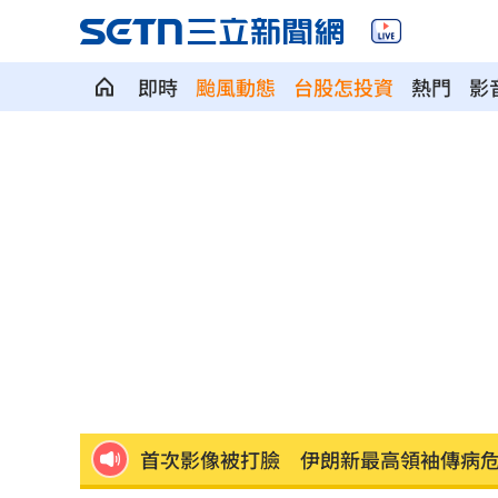
即時
颱風動態
台股怎投資
熱門
影
放雙手騎車喊手麻！騎士遭打臉仍判罰
夢幻跨團合體！SUMMER ANJELS重現
新／女大生伴兒屍6日聲押...法官裁定請
我駐日內瓦處長遭爆惡行 外交部啟動
SBS歌謠大戰驚見放送事故！3主持人齊
首次影像被打臉 伊朗新最高領袖傳病