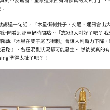
大家真的不要鐵齒，星象這東西有時候真的太玄了」，
法。
熱潮
10:00
15
就講過一句話，「木星衝刺雙子，交通、通訊會出
開新聞看到那車禍時間點…「靠X也太剛好了吧？ 我
綺陽說『木星在雙子尾巴衝刺』會讓人判斷力下降、
看路』，各種混亂狀況都可能發生。 然後就真的
ming 準得太扯了吧？！」