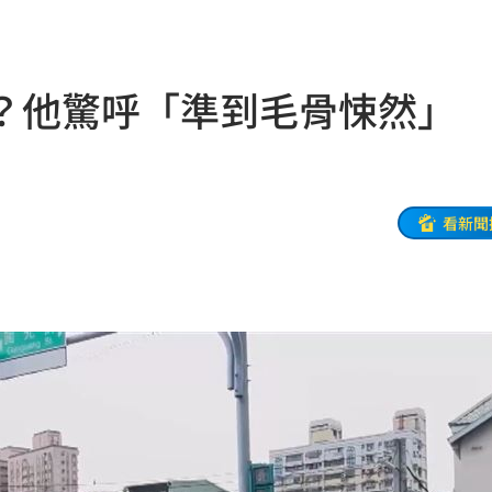
歉了
20:30
上
20:24
？他驚呼「準到毛骨悚然」
炸全場
20:19
巴掌
20:14
看新聞
掉
20:08
0:08
烏龍
20:01
曝
20:00
教
19:56