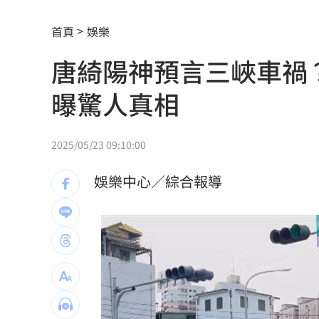
清大校長續任秒出國選校長！高為元道
首頁
娛樂
影片曝光！台中囂張男揮刀還尿在警身
唐綺陽神預言三峽車禍
AND2BLE、ALD1黑白對決！神級舞台
曝驚人真相
獨／再爆隨機攻擊？婦控外送員無故賞
產蛋量下降 本週「蛋價漲3元」
20:08
2025/05/23 09:10:00
KISS OF LIFE飆唱 秀經典擦汗全場瘋
娛樂中心／綜合報導
台股7月大回檔！0050申購額再破紀錄
2
2000人堵教堂搶看C羅婚禮 竟是超大
禾伸堂、南電出關日 處置股新規風險
平野惠一率兄弟奪171勝 中職最多勝外