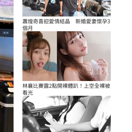
蕭煌奇喜迎愛情結晶　新婚愛妻懷孕3
個月
林襄比賽露2點開裸體趴！上空全裸被
看光