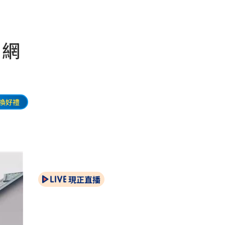
 網
換好禮
現正直播