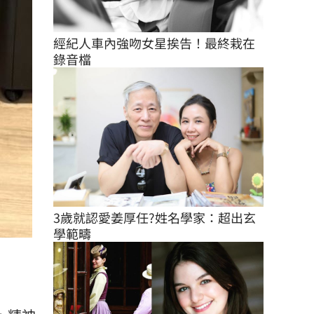
經紀人車內強吻女星挨告！最終栽在
錄音檔
3歲就認愛姜厚任?姓名學家：超出玄
學範疇