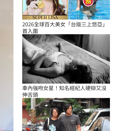
2026全球百大美女「台版三上悠亞」
首入圍
車內強吻女星！知名經紀人硬辯又沒
伸舌頭