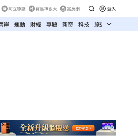
阿立導讀
寶島神很大
富房網
登入
兩岸
運動
財經
專題
新奇
科技
旅遊
汽車
寵物