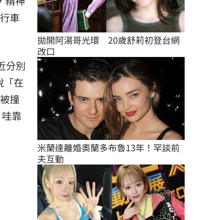
，精神
意行車
拋開阿湯哥光環　20歲舒莉初登台網
改口
近分別
說「在
上被撞
 哇靠
米蘭達離婚奧蘭多布魯13年！罕談前
夫互動