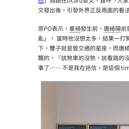
然
」為題在Dcard發文，直呼「
文發出後，引發外界正反兩面的看
8國球員齊聚高雄 Formosa 7s掀足球
理想混蛋號召粉絲跨海追星吃美食！
18:
原PO表示，
車禍
發生前，
唐綺陽
前
亂」， 當時他沒想太多，結果一打
下，雙子就是管交通的星座，而唐
飄的，『該煞車的沒煞，該看路的沒
事了…… 不是我在迷信，是這個 ti