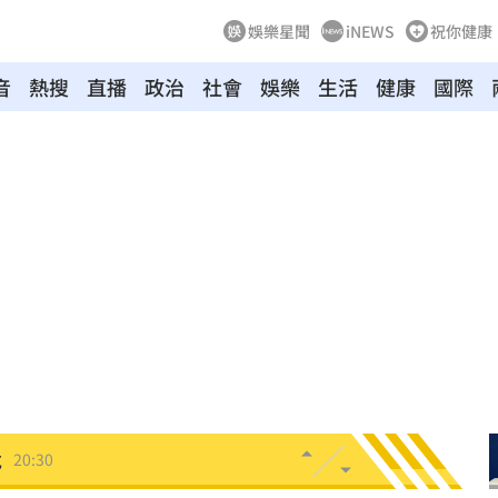
娛樂星聞
iNEWS
祝你健康
音
熱搜
直播
政治
社會
娛樂
生活
健康
國際
20:48
BP神曲
20:42
回
20:39
調查
20:35
卡住
20:30
危
20:30