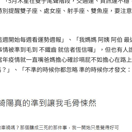
 「5月木星在雙子尾聲階段，交通運、資訊運不穩
特別提醒雙子座、處女座、射手座、雙魚座，要注
週開始每週看運勢週報」、「我媽媽 阿姨 阿伯 最
事情被準到毛到 不鐵齒 就信者恆信囉」，但也有人
當年疫情就一直嘴爸媽擔心確診嗝屁不如擔心在路
？」、「不準的時候你都忽略 準的時候你才發文：