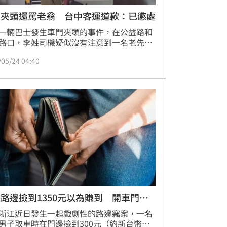
門夾頭還罵老翁 台中客運道歉：已懲處
一輛巴士發生車門夾頭的事件，在公益路和
路口，李姓司機疑似沒有注意到一名老先生
下車就關車門，導致老先生的頭部被車門夾
/05/24 04:40
公車啟動行駛，車上乘客大吃一驚，通知司
還控訴司機裝作沒聽見。對此，台中客運表
沒有接獲老先生親自投訴，但已從網路上看
眾貼文檢舉，將對這名司機記過懲處。
路邊撿到1350元以為賺到 開車門崩
浙江近日發生一起戲劇性的路邊竊案，一名
男子取車時在門邊撿到300元（約新台幣