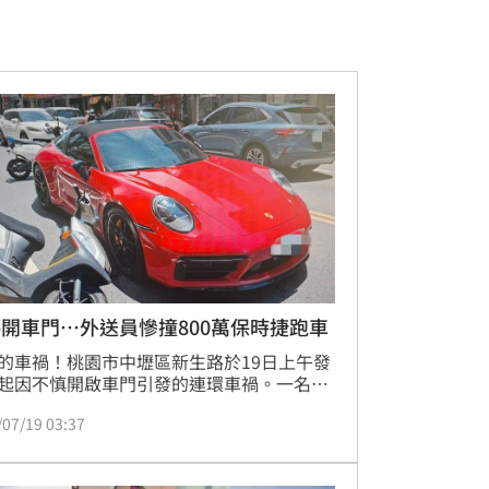
開車門…外送員慘撞800萬保時捷跑車
的車禍！桃園市中壢區新生路於19日上午發
起因不慎開啟車門引發的連環車禍。一名46
姓女子在路邊臨停後，疑因未注意後方來車
/07/19 03:37
啟駕駛座車門，導致一名58歲洪姓外送騎士
避而失控，撞上正於前方停等紅燈、由60歲
女子駕駛的紅色保時捷，保時捷車門留下一