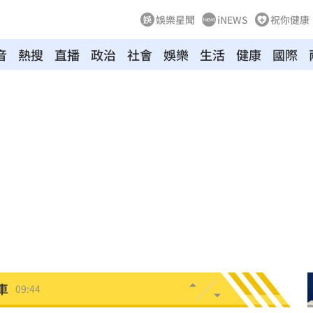
娛樂星聞
iNEWS
祝你健康
音
熱搜
直播
政治
社會
娛樂
生活
健康
國際
9:57
慘死
09:56
信箱
09:54
場曝
09:47
！
09:47
車
09:44