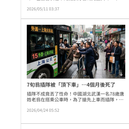
過，「無毒教母」譚敦慈提醒，高溫密閉的車內
2026/05/11 03:37
環境恐讓有害物質加速揮發，尤其不建議在車上
長期放置芳香用品，否則可能增加健康風險。
7旬翁插隊被「頂下車」…4個月後死了
插隊不成竟丟了性命！中國湖北武漢一名78歲唐
姓老翁在搭乘公車時，為了搶先上車而插隊，結
果被前方乘客用臀部反擊「頂回去」。沒想到老
2026/04/24 05:52
翁一個重心不穩，竟直接飛出公車門，頭部重擊
地面，送醫搶救4個月後宣告不治。家屬事後憤
而向公車業者求償70萬元人民幣（約323萬元台
幣），官司打到二審，法官駁回家屬上訴，判業