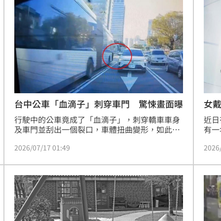
道長
多留意一點，就能避免車損跟糾紛。
酸
事責
09:19
瞎
09:18
」
09:16
連勝
09:16
台中公車「血滴子」刺穿車門 驚悚畫面曝
女
行駛中的公車竟成了「血滴子」，刺穿轎車車身
近日
及車門並刮出一個裂口，車體扭曲變形，如此離
有一
譜的事故發生在台中市。一位莊小姐，今年3月
蕩，
2026/07/17 01:49
2026
開車在台灣大道，準備接小朋友下課，不料一輛
緊將
行駛在公車專用道的巨業客運，疑似左後方的風
加強
扇板沒關緊，開過去直接刮毀車輛，肇事後若無
15
其事開走。莊小姐氣憤表示，新車才剛買三個月
就被刮壞，維修費多達10幾萬，但肇事業者只願
賠償6萬元，態度相當消極，目前雙方仍在協
商。