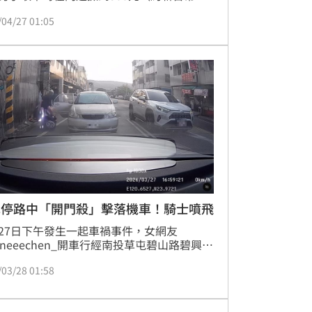
50元）的現金，本以為是意外之財，不料打開
/04/27 01:05
後瞬間崩潰，他原先存放於車內的3.8萬元
新台幣17萬元）現鈔已全數遭竊。警方獲報
開追查，發現張男在地上撿到的錢，其實是
得手後不慎遺落的，目前已成功跨省將2名
逮捕歸案。
車停路中「開門殺」擊落機車！騎士噴飛
27日下午發生一起車禍事件，女網友 
reneeechen_開車行經南投草屯碧山路碧興路
等紅燈時，後方轎車明明沒靠路邊，卻突然
/03/28 01:58
車門，導致騎士閃避不及遭到「擊殺」，甚
撞上了電線桿。