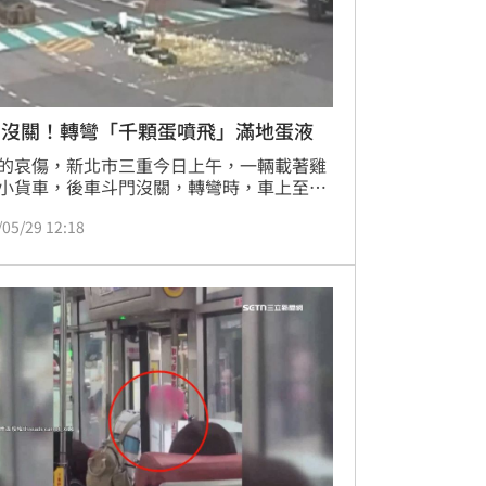
門沒關！轉彎「千顆蛋噴飛」滿地蛋液
的哀傷，新北市三重今日上午，一輛載著雞
小貨車，後車斗門沒關，轉彎時，車上至少
雞蛋掉落地面，現場蛋液、蛋黃四濺，差點
/05/29 12:18
行人，闖禍的駕駛，趕緊去旁邊五金行買掃
後，不只要賠錢，也吃上罰單。