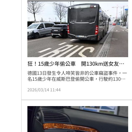
者免賠。
狂！15歲少年偷公車 開130km送女友上
學
德國13日發生令人啼笑皆非的公車竊盜事件，一
名15歲少年在威斯巴登偷開公車，行駛約130公
里到卡爾斯魯厄，只為接14歲女友上學。警方至
2026/03/14 11:44
今仍困惑兩件事，少年如何取得公車萬用鑰匙，
以及為何能如此熟練地駕駛大型巴士。