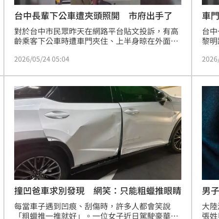
台中長輩下公車遭夾頭照開 市府出手了
車
對於台中市民眾昨天在網路平台貼文投訴，有高
台中
齡乘客下公車時遭車門夾住、上半身晾在外面快
黎明
30秒，市府交通局今天表示，除依規扣罰，也將
還沒
2026/05/24 05:04
2026
針對業者年度評鑑嚴加審核。
住。
機，
示，
到民
男子
撞凹爸車求別發現 網笑：只能粗蠟推眼睛
潰
大陸
每當車子遇到凹痕、刮傷時，許多人都會笑說
張姓
「粗蠟推一推就好」。一位女子近日駕駛豪華休