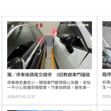
態曝
09:42
光
09:41
笑死
09:40
09:39
哭了
09:32
頭亡
09:31
曝
09:28
臨停
獨／停車格頭尾交錯停 3招教避車門磕碰
好貴
酸爆
停車格愈畫愈小，開個車門都得提心吊膽，深怕
09:25
生一
一不小心就撞到隔壁車。汽車技師說，避免車門
歲邱
磕碰，其實在一開始的停車，就藏著學問，車主
佛
09:24
2026
2026/07/30 11:37
便開
們不妨頭尾交錯停車，增加開門空間，倘若不幸
為閃
磕碰留下痕跡，一個小小的凹痕看似不起眼，修
史
09:22
饒姓
復費卻可能就要花上數千元，乘客駕駛下車前，