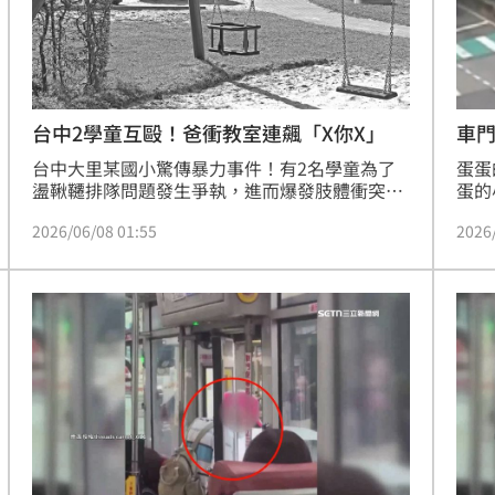
台中2學童互毆！爸衝教室連飆「X你X」
車
台中大里某國小驚傳暴力事件！有2名學童為了
蛋蛋
盪鞦韆排隊問題發生爭執，進而爆發肢體衝突，
蛋的
老師見狀通知雙方家長到場處理，未料其中一名
8箱
2026/06/08 01:55
2026
學童家長衝進教室內後，竟連飆5次三字經髒話
波及
「X你X」，更作勢要拿椅子摔砸，甚至還不讓B
把善
學童家長離開學校，最終遭《妨害自由罪》等起
訴，但經法院審理後全判無罪。