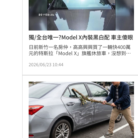
獨/全台唯一?Model X內裝黑白配 車主傻眼
日前新竹一名房仲，高高興興買了一輛快400萬
元的特斯拉「Model X」旗艦休旅車，沒想到原
廠竟然送了他一個「大彩蛋」！交車當下沒人發
2026/06/23 10:44
現異狀，直到坐進後座才當場傻眼。原來車輛後
座兩邊車門內裝，竟然是「一黑一白」，完全不
對稱。照片曝光後引發熱議，車友笑稱這是全台
唯一「熊貓特仕版」，直呼出錯機率比中樂透還
低。儘管特斯拉回應可以免費更換，但一旦放棄
就無法再改回來，也讓車主陷入兩難。