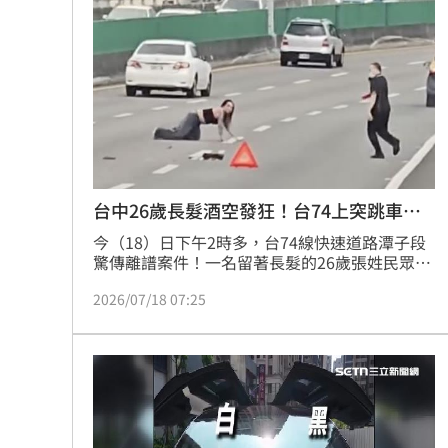
兒父親節喊我沒有爸爸 明金成遺孀心
慈濟買疫苗被詐10億 聲明1句醫轟：太
違約交割飆近100億！將「犯1次就圈存
林多關鍵3分砲 大都會橫掃守護者收3
台灣彩券開獎直播中
20:31
台中26歲長髮酒空發狂！台74上突跳車熱
舞
今（18）日下午2時多，台74線快速道路潭子段
LIVE三立+24小時直播
15:27
驚傳離譜案件！一名留著長髮的26歲張姓民眾搭
計程車返家途中，疑似因喝酒醉失態，竟突然打
三立iNEWS新聞台線上直播
18:00
2026/07/18 07:25
開車門衝下車，站在車陣中跳舞，計程車司機見
狀擔心發生危險，也跟著衝下車攔阻，沒想到張
男反而熱情擁抱司機，嚇得後方駕駛紛紛閃避，
理想混蛋號召粉絲跨海追星吃美食！
18:
後續經警方到場處理並將張男送醫。