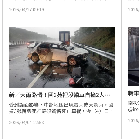
13
旅車，意外在停車場轉彎時出車禍，結果前車門
2026
2026/04/27 09:19
車門
打不開、後車門上移，右側前後車門明顯撞凹，
（約
讓她著急求救「求大神大致預估這樣修會多少
後展
錢？」貼文曝光後引發熱議，許多網友紛紛笑
竊賊
說，這種慘況只能用粗蠟塗眼睛閉而不見了。
嫌犯
轎
新／天雨路滑！國3苑裡段轎車自撞2人慘
死
南投
受到鋒面影響，中部地區出現豪雨或大豪雨。國
@i
道3號苗栗苑裡路段驚傳死亡車禍，今（4）日上
口停
午7時許，一輛轎車行經北上150公里處時，疑似
2026
開了
2026/04/04 12:53
因天雨路滑、事件不佳自撞護欄，撞擊力道猛
至還
烈，車體嚴重凹陷、毀損，車門甚至掉落，警消
人員獲報趕抵，發現車內2人當場死亡、1人受