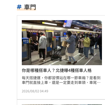
昔暴瘦雙頰凹陷 大咖女星公開露臉狀
車門
肥大叔曾狂播17小時！億元商機代價曝
轟慈濟遭詐5年沒吭聲 他看聲明1句：
新／爆涉貪！議員范織欽…遭檢方聲押
離婚台中富商 八點檔女星首合體兒女
12秒斷魂片曝！水果商員工…卡擠扁車
陳妍希離婚陳曉 9歲兒暴風式抽高近照
你是哪種搭車人？北捷曝4種搭車人格
每天搭捷運，你都習慣站在哪一節車廂？是看到
慈濟被詐10億！蔣萬安「名言」翻車被
車門就直接上車，還是一定要走到車頭、車尾，
甚至會先觀察哪節車廂人最少？台北捷運近日就
新片遭刪戲 羅志祥被目擊赴泰拜四面
2026/08/02 04:49
在臉書分享一則趣味心理測驗，透過乘客平常搭
車的小習慣，將大家分成4種「搭車人格」，吸
苦苓喊「唐朝不存在」 網紅批瞎編歷
引不少網友留言分享自己的答案。