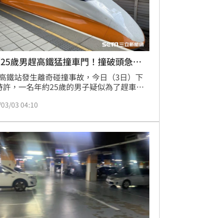
25歲男趕高鐵猛撞車門！撞破頭急送
高鐵站發生離奇碰撞事故，今日（3日）下
時許，一名年約25歲的男子疑似為了趕車，
撞上靜止中的高鐵，因撞擊力道過於猛烈，
/03/03 04:10
出現視力模糊、瞳孔不等大狀況，被緊急送
治。