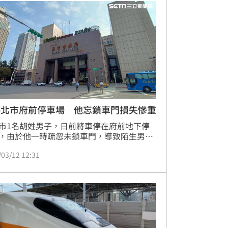
停北市府前停車場 他忘鎖車門損失慘重
市1名胡姓男子，日前將車停在府前地下停
，由於他一時疏忽未鎖車門，導致陌生男子
車內，不但偷走現金2300元，還拿信用卡盜
/03/12 12:31
萬元，胡男憤而前往派出所報案，警方正在
竊賊下落。