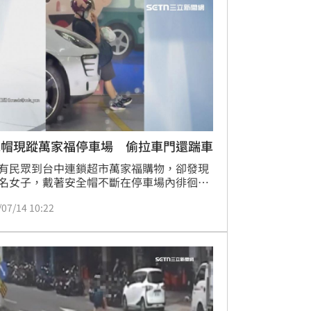
長的摩擦痕跡，所幸騎士僅受輕傷，詳細肇
任仍有待警方進一步釐清。
戴帽現蹤萬家福停車場 偷拉車門還踹車
有民眾到台中連鎖超市萬家福購物，卻發現
名女子，戴著安全帽不斷在停車場內徘徊遊
甚至試圖打開民眾車門，行跡相當詭異，趕
/07/14 10:22
畫面PO上網要大家小心，對此業者表示，已
巡查，並將配合警方調查釐清狀況。