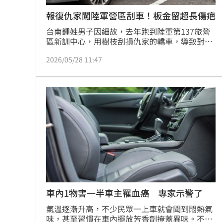
報復仇家闖陸軍營區刮車！板金留超長傷疤
台南鍾姓男子因細故，去年跑到陸軍第137旅營
區新訓中心，用樹枝刮損仇家的轎車，導致對方
副駕駛座車門、右後方車門，遭刮損部位板金烤
2026/05/28 11:47
漆不堪使用。事後挨告，鍾男認罪，車主無意調
解，更請求從重量刑，法官審理後，依法判他處
拘役15天，得意科罰金。
車內1物害一半車主罹血癌 專家示警了
氣溫逐漸升高，不少民眾一上車就會聞到悶熱氣
味，甚至習慣在車內擺放芳香劑掩蓋異味。不