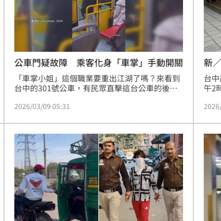
公車門疑故障 乘客化身「車掌」手動開關
新／
醫
「車掌小姐」這個職業要重出江湖了嗎？來看到
台中
台中的301號公車，有民眾直擊這台公車的後車
午2
門居然是人工手動開啟的，但其實這個開門的人
一頭
2026/03/09 05:31
2026
也是乘客。公車業者表示，當時司機在靠近終點
一度
站時發現車門異常，就決定等到載客結束後再來
醫救
排除，雖然當下停止使用這個後車門，不過還是
有民眾熱心幫忙開門。