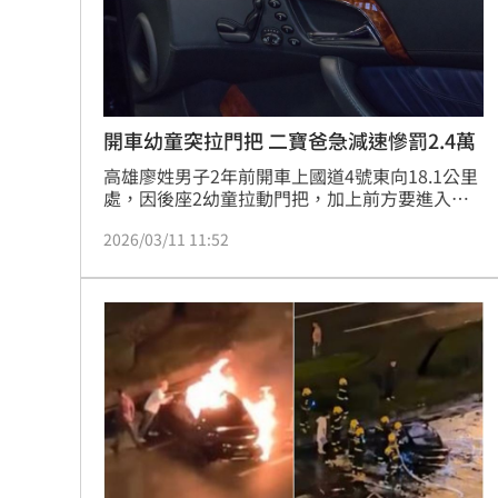
開車幼童突拉門把 二寶爸急減速慘罰2.4萬
高雄廖姓男子2年前開車上國道4號東向18.1公里
處，因後座2幼童拉動門把，加上前方要進入隧
道，顧慮車門打開危險，才減速行駛，並在情急
2026/03/11 11:52
之下，進入避車彎；卻遭後方駕駛檢舉，「行駛
中任意驟然減速」遭開罰2.4萬，應加道路交通安
全講習、吊扣汽車牌照6個月；廖男不服起行政
訴訟，法官勘驗證據，認為檢舉人卻未保持安全
距離，難認他有車道中恣意驟然減速，准許撤
銷。