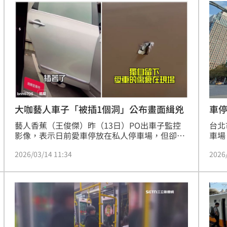
傷。事故發生原因有待警方進一步釐清。
大咖藝人車子「被插1個洞」公布畫面緝兇
車
藝人香蕉（王俊傑）昨（13日）PO出車子監控
台北
影像，表示日前愛車停放在私人停車場，但卻遭
車場
隔壁車「插入」，車門多了一個洞，但對方卻沒
潛入
2026/03/14 11:34
2026
留下隻字片語，拍拍屁股就走人，因此只能透過
刷數
網路尋人，希望對方出面負責。
追緝