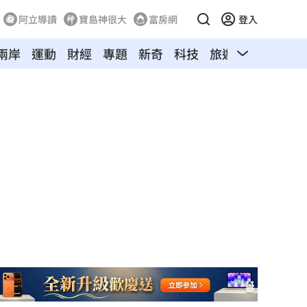
阿立導讀
寶島神很大
富房網
登入
兩岸
運動
財經
專題
新奇
科技
旅遊
汽車
寵物