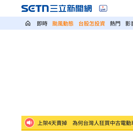
即時
颱風動態
台股怎投資
熱門
影
公視預算遭砍10.2億 江宏恩罕見開砲
0
新／台中婦過馬路被車撞！下半身輾碎
Google智慧助理下架 全面停用第三方
惡狼性侵關12年不怕：出聲殺死妳！下
4大超商父親節「咖啡買1送1、買8送8」
上架4天賣掉 為何台灣人狂買中古電動