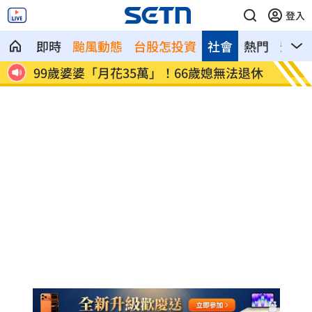
登入
即時
颱風動態
台股怎投資
社會
熱門
影音
秒結
99歲婆婆「月花35萬」！66歲媳無法退休
外野僅
標