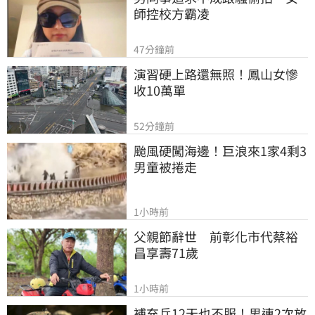
師控校方霸凌
47分鐘前
演習硬上路還無照！鳳山女慘
收10萬單
52分鐘前
颱風硬闖海邊！巨浪來1家4剩3 
男童被捲走
1小時前
父親節辭世　前彰化市代蔡裕
昌享壽71歲
1小時前
補充兵12天也不服！男連2次放