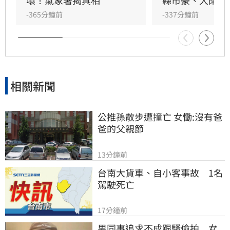
逢大潮，恐有積淹水風險，沿海浪高達4至6米。
壞！氣象署揭真相
縣市豪、大雨特
提醒民眾非必要勿前往海邊或山區活動，嚴防強
-365分鐘前
-337分鐘前
風豪雨威脅，並留意最新氣象資訊以策安全。
相關新聞
公推孫散步遭撞亡 女慟:沒有爸
爸的父親節
13分鐘前
台南大貨車、自小客事故　1名
駕駛死亡
17分鐘前
男同事追求不成跟騷偷拍　女