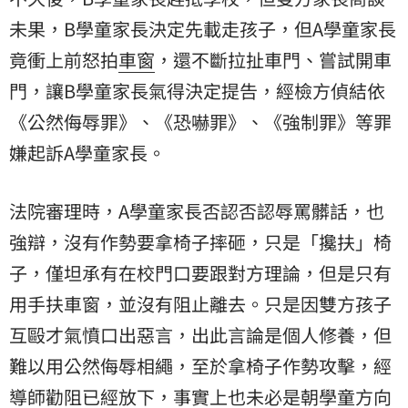
未果，B學童家長決定先載走孩子，但A學童家長
竟衝上前怒拍
車窗
，還不斷拉扯車門、嘗試開車
門，讓B學童家長氣得決定提告，經檢方偵結依
《公然侮辱罪》、《恐嚇罪》、《強制罪》等罪
嫌起訴A學童家長。
法院審理時，A學童家長否認否認辱罵髒話，也
強辯，沒有作勢要拿椅子摔砸，只是「攙扶」椅
子，僅坦承有在校門口要跟對方理論，但是只有
用手扶車窗，並沒有阻止離去。只是因雙方孩子
互毆才氣憤口出惡言，出此言論是個人修養，但
難以用公然侮辱相繩，至於拿椅子作勢攻擊，經
導師勸阻已經放下，事實上也未必是朝學童方向