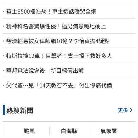
賓士S500擋浩劫！車主這話暖哭全網
精神科名醫驚爆性侵！逼男病患跪地硬上
慈濟輕易被女律師騙10億？李怡貞拋4疑點
特斯拉撞12車！目擊者：賓士擋下救好多人
華邦電法說會後 新目標價出爐
父代簽…兒「14天教召不去」付出慘痛代價
熱搜新聞
更多
颱風
白海豚
氣象署