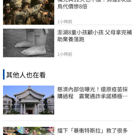
鳥代價慘8倍
1小時前
澎湖8童小孩顧小孩 父母拿完補
助棄養落跑
1小時前
其他人也在看
慈濟內部信曝光！還原疫苗採
購過程 震驚遇詐承諾積極追
回善款
擋下「暴衝特斯拉」救了很多