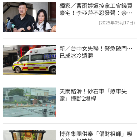
獨家／曹雨婷遭控拿工會錢買
豪宅！李亞萍不忍發聲：余天
管工會都貼錢
(2025年05月17日)
新／台中女失聯！警急破門⋯
已成冰冷遺體
天雨路滑！砂石車「煞車失
靈」撞斷2燈桿
博弈集團供奉「偏財祖師」吸