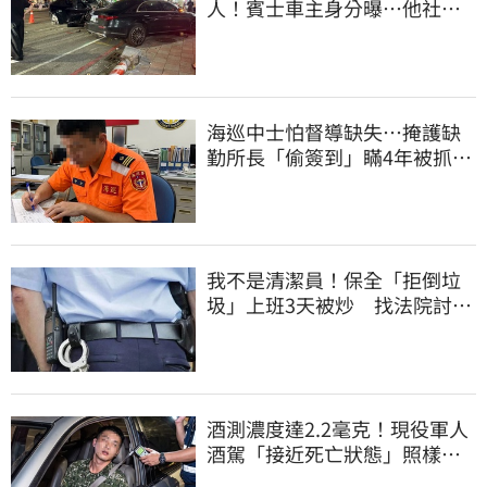
人！賓士車主身分曝…他社群
擁1.4萬追蹤
海巡中士怕督導缺失…掩護缺
勤所長「偷簽到」瞞4年被抓
包！下場曝光
我不是清潔員！保全「拒倒垃
圾」上班3天被炒 找法院討公
道結果出爐
酒測濃度達2.2毫克！現役軍人
酒駕「接近死亡狀態」照樣開
車上路遭勒退