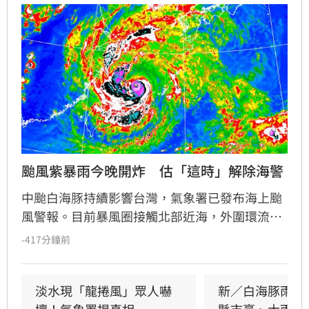
颱風紫暴雨今晚開炸　估「這時」解除海警
中颱白海豚持續影響台灣，氣象署已發布海上颱
風警報。目前暴風圈接觸北部近海，外圍環流引
發強對流，北海岸已出現強風與局部龍捲風。氣
-417分鐘前
象署示警，今晚至明日為影響最劇烈時段，北部
及竹苗山區恐有豪雨，彰化以北至宜蘭、馬祖等
地需嚴防8至11級強陣風。此外，基隆北海岸適
淡水現「龍捲風」眾人嚇
新／白海豚雨彈