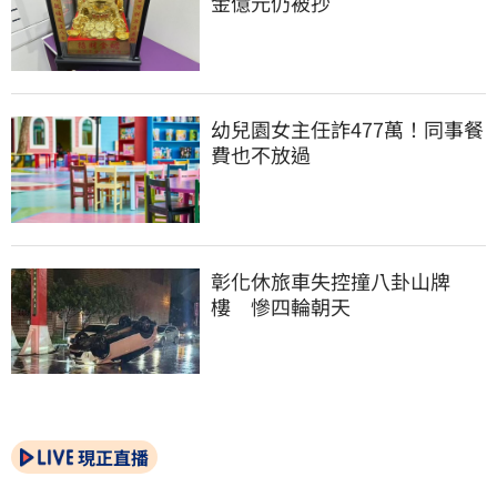
金億元仍被抄
幼兒園女主任詐477萬！同事餐
費也不放過
彰化休旅車失控撞八卦山牌
樓　慘四輪朝天
現正直播