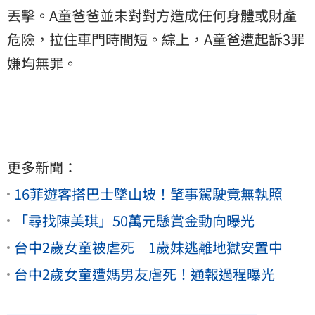
丟擊。A童爸爸並未對對方造成任何身體或財產
危險，拉住車門時間短。綜上，A童爸遭起訴3罪
嫌均無罪。
更多新聞：
16菲遊客搭巴士墜山坡！肇事駕駛竟無執照
「尋找陳美琪」50萬元懸賞金動向曝光
台中2歲女童被虐死 1歲妹逃離地獄安置中
台中2歲女童遭媽男友虐死！通報過程曝光