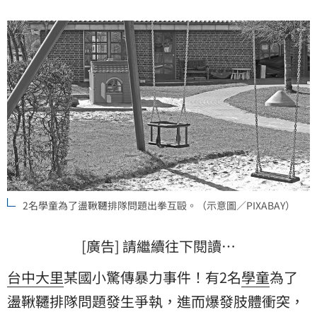
2名學童為了盪鞦韆排隊問題出拳互毆。（示意圖／PIXABAY）
[廣告] 請繼續往下閱讀…
台中大里
某國小驚傳暴力事件！有2名
學童
為了
盪鞦韆排隊問題發生爭執，進而爆發肢體衝突，