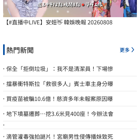
【#直播中LIVE】安妞👋 韓娛晚報 20260808
熱門新聞
更多
保全「拒倒垃圾」：我不是清潔員！下場慘
擋暴衝特斯拉「救很多人」賓士車主身分曝
買疫苗被騙10.6億！慈濟多年未報案原因曝
地下墳墓遷葬…挖3.6米見400座！今辦法會
滴管灌毒強拍謎片！宮廟男性侵傳播妹致死