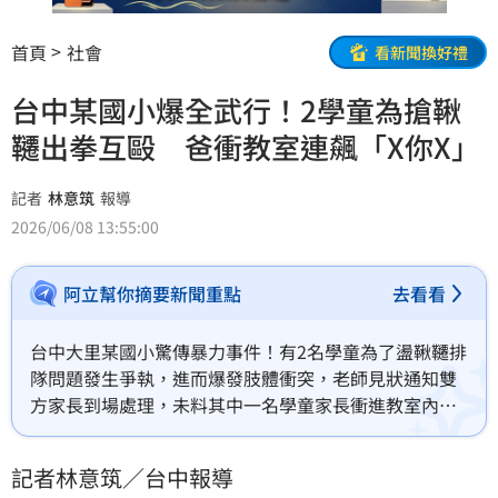
首頁
社會
看新聞換好禮
台中某國小爆全武行！2學童為搶鞦
韆出拳互毆 爸衝教室連飆「X你X」
記者
林意筑
報導
2026/06/08 13:55:00
阿立幫你摘要新聞重點
去看看
台中大里某國小驚傳暴力事件！有2名學童為了盪鞦韆排
隊問題發生爭執，進而爆發肢體衝突，老師見狀通知雙
方家長到場處理，未料其中一名學童家長衝進教室內
後，竟連飆5次三字經髒話「X你X」，更作勢要拿椅子
摔砸，甚至還不讓B學童家長離開學校，最終遭《妨害
記者林意筑／台中報導
自由罪》等起訴，但經法院審理後全判無罪。