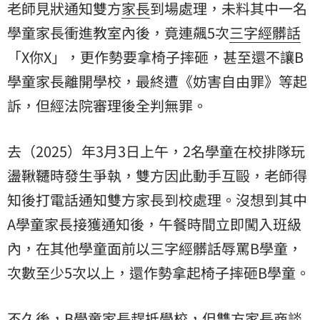
老師見狀通知雙方
家長
到場處理，未料其中一名
學童家長衝進教室內後，竟連飆5次
三字經
髒話
「X你X」，更作勢要拿椅子摔砸，甚至還不讓B
學童家長離開學校，最終遭《妨害自由罪》等起
訴，但經法院審理後全判無罪。
去（2025）年3月3日上午，2名學童在校排隊玩
盪鞦韆時發生爭執，雙方因此動手互毆，老師得
知後打電話通知雙方家長到校處理。沒想到其中
A學童家長接獲通知後，午餐時間立即闖入班級
內，在其他學童面前以三字經髒話辱罵B學童，
次數至少5次以上，還作勢拿起椅子摔砸B學童。
不久後，B學童家長趕抵學校，但雙方家長商談