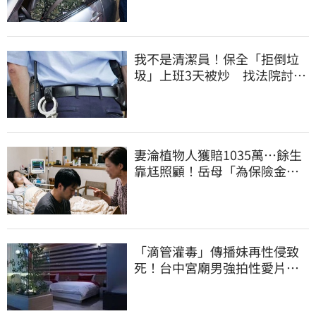
我不是清潔員！保全「拒倒垃
圾」上班3天被炒 找法院討公
道結果出爐
妻淪植物人獲賠1035萬…餘生
靠尪照顧！岳母「為保險金開
撕」告女婿討錢
「滴管灌毒」傳播妹再性侵致
死！台中宮廟男強拍性愛片
惡行曝光