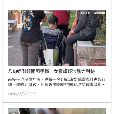
待釐清。
八旬婦剛髖關節手術 女看護疑涉暴力對待
南投一位民眾控訴，聘僱一名印尼籍女看護照料失智行
動不便的老母親，但最近調閱監視器發現女看護以粗暴
動作對待剛動過髖關節手術的母親，將她拖拉拋甩在床
2026/07/07 03:58
上，這位民眾痛心憤怒的向仲介反應要求更換看護，卻
被仲介回應：「要換得等很久喔」，於是她只好辭去工
作照料母親並報警提告。