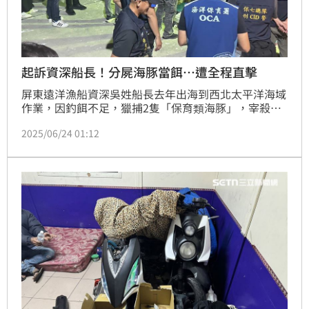
起訴資深船長！分屍海豚當餌…遭全程直擊
屏東遠洋漁船資深吳姓船長去年出海到西北太平洋海域
作業，因釣餌不足，獵捕2隻「保育類海豚」，宰殺分
割，作為捕撈鯊魚與鮪魚的誘餌，剩餘海豚屍塊與外皮
2025/06/24 01:12
則丟棄於外海；犯案過程，全被加拿大漁業暨海洋部目
擊，此案傳回台灣，檢方將涉案船長拘提到案，並於近
日偵結起訴，因此舉對我國之國際形象造成負面影響，
向法院建請從重量刑。