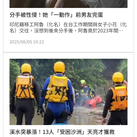
分手被性侵！她「一動作」前男友完蛋
印尼籍移工阿魯（化名）在台工作期間與女子小花（化
名）交往，沒想到後來分手後，阿魯竟於2023年間藉
故性侵小花得逞，還傳訊威脅對方「不要亂來，我會殺
2025/06/05 10:23
妳」，］態度十分囂張惡劣，案經高雄地院一審後依涉
犯依照強制性交罪、恐嚇使人攝錄性影像未遂罪分處4
年、7個月有期徒刑，上訴二審後遭高雄高分院駁回。
溪水突暴漲！13人「受困沙洲」天亮才獲救