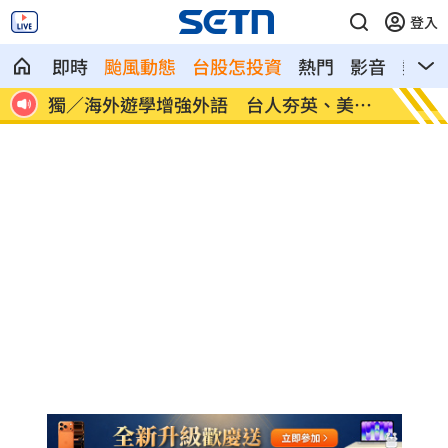
登入
即時
颱風動態
台股怎投資
熱門
影音
熱搜
美、
長尾獼猴失控狂襲居民！官方追查異常原
伊波拉
因