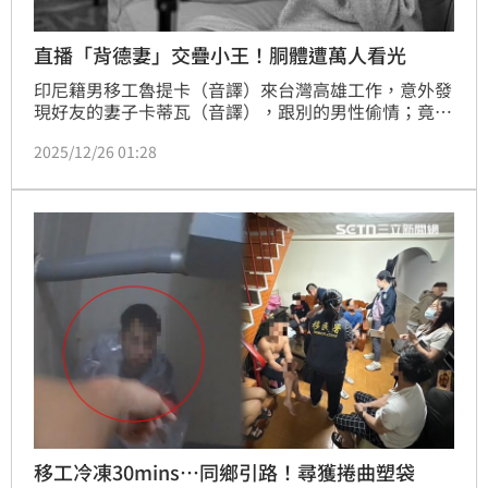
直播「背德妻」交疊小王！胴體遭萬人看光
印尼籍男移工魯提卡（音譯）來台灣高雄工作，意外發
現好友的妻子卡蒂瓦（音譯），跟別的男性偷情；竟憤
而直播女方偷情畫面，寫下「劈腿」、「沒穿衣服」等
2025/12/26 01:28
語；該影像吸引上萬人觀看，至後卡蒂瓦發現，認為自
己「非公眾人物」劈腿，屬於私德問題，名譽、隱私權
不應被侵害，提告求償，獲賠8萬元，可上訴。
移工冷凍30mins…同鄉引路！尋獲捲曲塑袋