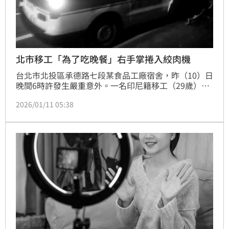
北市移工「為了吃晚餐」右手掌捲入絞肉機
台北市北投區承德路七段某食品工廠宿舍，昨（10）日
晚間6時許發生嚴重意外。一名印尼籍移工（29歲）在
宿舍自行操作絞肉機準備晚餐時，疑因操作不慎，導致
2026/01/11 05:38
右手連同前臂遭機器捲入卡死。警消獲報趕抵後，為爭
取黃金治療時間，決定不拆卸機器，將傷者「連人帶
機」送往榮總急救。警方初步調查，因屬私人行為，已
排除工安意外。