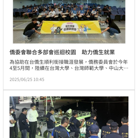
僑委會聯合多部會巡迴校園 助力僑生就業
為協助在台僑生順利銜接職涯發展，僑務委員會於今年
4至5月間，陸續在台灣大學、台灣師範大學、中山大
學、台中科技大學及吳鳳科技大學舉辦「2025僑生就
2025/06/25 10:45
業巡迴說明會」，吸引逾400位來自印尼、越南、馬來
西亞等地僑生熱烈參與，反映僑生對留台就業政策的高
度關注與實質需求。