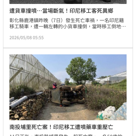
遭貨車撞噴…當場斷氣！印尼移工客死異鄉
彰化縣鹿港鎮昨晚（7日）發生死亡車禍，一名印尼籍
移工騎車，遭一輛左轉的小貨車撞倒，當時移工倒地，
當場沒了呼吸心跳，人送醫搶救不治；至於肇事駕駛，
2026/05/08 05:55
未受傷，詳細事故原因，仍待釐清。
南投埔里死亡案！印尼移工遭噴藥車重壓亡