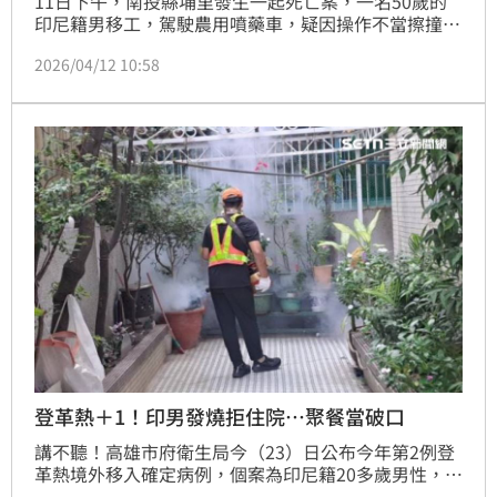
11日下午，南投縣埔里發生一起死亡案，一名50歲的
印尼籍男移工，駕駛農用噴藥車，疑因操作不當擦撞擋
土堆，導致車輛翻覆，印尼籍移工遭重壓身亡，警方獲
2026/04/12 10:58
報後趕抵，將依規定報請檢察官相驗釐清死因，並通報
印尼在台相關單位，協助聯繫家屬辦理後續事宜。
登革熱＋1！印男發燒拒住院…聚餐當破口
講不聽！高雄市府衛生局今（23）日公布今年第2例登
革熱境外移入確定病例，個案為印尼籍20多歲男性，
21日於高雄機場入境時因發燒被檢疫站攔檢，雖然登革