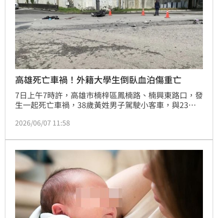
高雄死亡車禍！外籍大學生倒臥血泊傷重亡
7日上午7時許，高雄市楠梓區鳳楠路、楠興東路口，發
生一起死亡車禍，38歲黃姓男子駕駛小客車，與23歲
騎乘機車的曾姓印尼籍男子發生碰撞，曾姓騎士當場噴
2026/06/07 11:58
飛，頭部重創、倒臥血泊失去生命跡象，送醫搶救傷重
不治。曾姓騎士目前就讀高雄科技大學，疑因闖紅燈釀
成悲劇，警方獲報後已通知校方，詳細車禍原因還要進
一步釐清，將報請檢察官相驗，釐清死因。