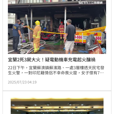
宜蘭2死3屍大火！疑電動機車充電起火釀禍
22日下午，宜蘭蘇澳鎮蘇濱路、一處3層樓透天民宅發
生火警，一對印尼籍情侶不幸命喪火窟，女子懷有7個
月身孕，2死3屍慘劇。宜蘭縣消防局火調科23日勘驗
2025/07/23 04:19
火場，發現1樓停業的快炒店門口內外，停放了5台電動
機車，其中1台，疑似因充電釀成火災。