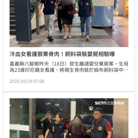
冷血女看護狠棄骨肉！飼料袋裝嬰屍相驗曝
嘉義縣六腳鄉昨天（18日）發生離譜嬰兒棄屍案，生母
為23歲印尼籍女看護，將親生骨肉裝於麻布飼料袋中棄
置後逃逸，當晚在高鐵站被逮；經檢方初步相驗，嬰兒
2025/10/19 07:08
遺體，外觀無明顯外傷，發育狀態似足月產，尚無法確
認活產、死胎，由於死因將影響，生母後續所涉罪刑，
因此預計10月21日解剖複驗。