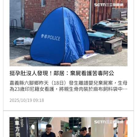
挺孕肚沒人發現！鄰居：棄屍看護苦毒阿公
嘉義縣六腳鄉昨天（18日）發生離譜嬰兒棄屍案，生母
為23歲印尼籍女看護，將親生骨肉裝於麻布飼料袋中棄
置後逃逸，當晚在高鐵站被逮，也坦承生下新生兒；此
2025/10/19 09:18
案震驚地方，附近鄰居透露，女看護來台3年多，鮮少
跟附近鄰居互動，還會會「苦毒」（台語：意旨虐待）
阿公；此外，她身型嬌小，瘦弱，懷胎10個月，卻沒人
發現。