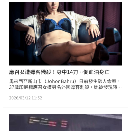
應召女遭嫖客殘殺！身中14刀…倒血泊身亡
馬來西亞新山市（Johor Bahru）日前發生駭人命案，
37歲印尼籍應召女遭另名外國嫖客刺殺，她被發現時，
身中至少14刀身亡，其中，頸部傷勢，甚至深可見骨。
2026/03/12 11:52
當地警方獲報封鎖旅館，並擴大追查在逃嫌犯。