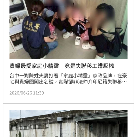
貴婦最愛家庭小精靈 竟是失聯移工遭壓榨
台中一對陳姓夫妻打著「家庭小精靈」家政品牌，在豪
宅與貴婦圈闖出名號，實際卻非法仲介印尼籍失聯移工
及逾期居留外僑到府清潔，兩年狂撈350萬元，甚至換
2026/06/26 11:39
開百萬名車。移民署查獲33人，全案近日偵結，夫妻已
遭依違反《就業服務法》起訴。