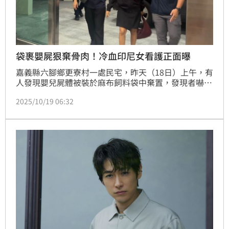
袋裹嬰屍狠棄骨肉！冷血印尼女看護正面曝
嘉義縣六腳鄉更寮村一處民宅，昨天（18日）上午，有
人發現嬰兒屍體被裝於麻布飼料袋中棄置，發現者嚇到
報警；經查，遭23歲印尼籍女看護棄置並逃逸，警方循
2025/10/19 06:32
線於傍晚在嘉義高鐵站逮人，她坦承產下新生兒，詳細
遺棄原因、嬰兒死因仍待釐清，將朝遺棄致死罪偵辦。