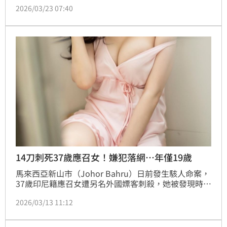
2026/03/23 07:40
熱NS1快篩陰性，但防疫人員不敢大意，主動提供免費
住院等獎勵，但他全數拒絕，到處趴趴走，探訪友人聚
餐，果不其然隔天PCR陽性確診。一夜之間，有說有笑
的足跡，全成了防疫破口，衛生局緊急噴藥。
14刀刺死37歲應召女！嫌犯落網…年僅19歲
馬來西亞新山市（Johor Bahru）日前發生駭人命案，
37歲印尼籍應召女遭另名外國嫖客刺殺，她被發現時，
身中至少14刀身亡，且傷勢極深，甚至深可見骨；嫌疑
2026/03/13 11:12
人犯案後逃離現場，當地警方隔天就逮到19歲的嫌犯，
疑因性交易價碼談不攏犯案，後續警方將他依殺人罪送
辦，並聲請7天扣留令。