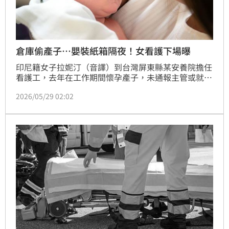
倉庫偷產子…嬰裝紙箱隔夜！女看護下場曝
印尼籍女子拉妮汀（音譯）到台灣屏東縣某安養院擔任
看護工，去年在工作期間懷孕產子，未通報主管或就
醫，竟將男嬰棄置在倉庫紙箱內離去，直到隔天才被同
2026/05/29 02:02
事發現；此案曝光後，生母被依法送辦，法院考量她認
罪，已將男嬰送回印尼，交由家人代為妥善扶養，並有
照片為證，審理後，依法判緩刑2年，緩刑期間付保護
管束，可上訴。