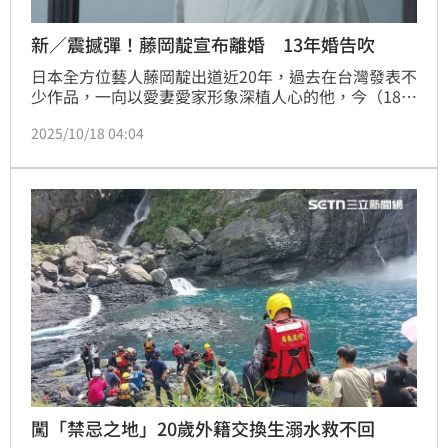
新／震撼彈！藤岡靛宣布離婚 13年婚告吹
日本全方位藝人藤岡靛出道近20年，過去在台灣發表不
少作品，一向以愛妻愛家形象深植人心的他，今（18
日）無預警透過粉絲俱樂部宣布與印尼籍妻子正式離
2025/10/18 04:04
婚，長達13年甜蜜戀劃下句點，消息一出震驚外界。記
者林汝珊
闖「禁忌之地」20歲外籍交換生溺水救不回