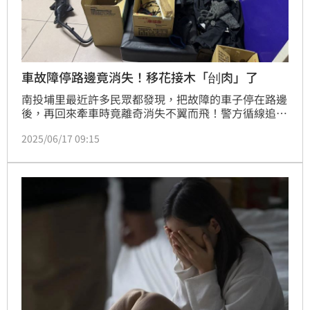
車故障停路邊竟消失！移花接木「刣肉」了
南投埔里最近許多民眾都發現，把故障的車子停在路邊
後，再回來牽車時竟離奇消失不翼而飛！警方循線追查
發現，竟然是被竊走，且後面竟然是集團是操作，成員
2025/06/17 09:15
竟都是印尼籍移工所組成，販售改裝後車輛賣給同鄉使
用。