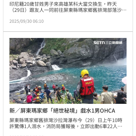
印尼籍20歲甘姓男子來高雄某科大當交換生，昨天
（29日）跟友人一同前往屏東縣瑪家鄉舊排灣部落沙拉
灣瀑布戲水，未料，卻不慎溺水，因位處偏僻，搜救人
2025/09/30 06:10
員趕抵現場，再將人運至平地送醫，仍不幸溺斃；據
悉，戲水瀑布，因人煙罕至，仍保持天然風貌，有「絕
世秘境」之稱，又傳是排灣族與魯凱族祖先的發源地，
又有耆老稱，該處為禁忌之地，當地人鮮少前往。
新／屏東瑪家鄉「絕世秘境」戲水1男OHCA
屏東縣瑪家鄉舊排灣沙拉灣瀑布今（29）日上午10時
許驚傳1人溺水，消防局獲報後，立即出動6車22人前
往搶救。同日下午1時10分發現失聯男子，但已經失去