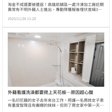
淘金不成還要被遣返！高雄前鎮區一處冷凍加工廠近期
異常有不明外籍人士進出，專勤隊獲報後埋伏查緝3名
失聯印尼籍移工，怪的是，他們各個面露難色、焦慮，
2025/11/26 11:20
過了半小時才坦承有同鄉躲在冷凍庫深處，就怕鬧出人
命，連忙指路救援，這才發男子捲曲僅用塑膠袋遮掩。
據悉，過年將至，業者訂單暴增，才鋌而走險雇用非法
移工，最高將面臨75萬元罰鍰。
外籍看護洗澡都要爬上天花板…原因超心酸
一名印尼籍的女子去年來台工作，照護一名周姓女子患
有重度智障且有癲癇的妹妹，但到了周女家中第一天就
發現浴室放有監視器，讓她感到非常不舒服；沒想到，