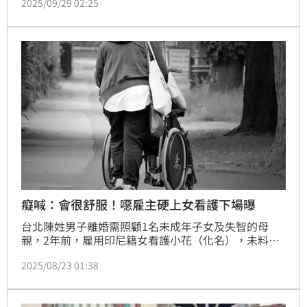
2025/09/29 02:25
呼吸心跳，目前正持續將人運送下山。
癡喊：會很舒服！噁雇主硬上女看護下場曝
台北陳姓男子離婚需照顧1名未成年子女及失智的母
親，2年前，雇用印尼籍女看護小花（化名），未料，
她才上工第4天，男方要求她進房幫忙按摩為由，試圖
2025/08/23 01:38
強制性交未遂，事後挨告，陳男賠償30萬元達成調解，
法院考量他，認罪、無前科又彌補所生危害，判緩刑3
年，緩刑期間付保護管束，可上訴。