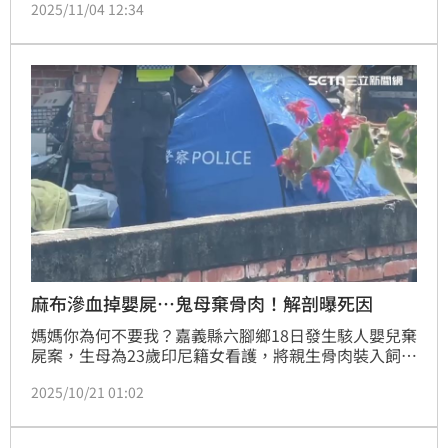
2025/11/04 12:34
周女之後竟又做出更過分行徑，造成該名外籍每次洗澡
都要需爬到天花板。在忍受3個月後，該名外籍看護終
於受不了，除向新北市政府申訴，同時向周女提告求償
精神慰撫金10萬元，而該案判決也出爐。
麻布滲血掉嬰屍…鬼母棄骨肉！解剖曝死因
媽媽你為何不要我？嘉義縣六腳鄉18日發生駭人嬰兒棄
屍案，生母為23歲印尼籍女看護，將親生骨肉裝入飼料
麻布袋棄置路旁逃逸，當晚在高鐵站被逮。經解剖，小
2025/10/21 01:02
軀體初判為「死產」，後續將進行DNA、顯微鏡切片檢
驗及毒藥物確定最終死因。