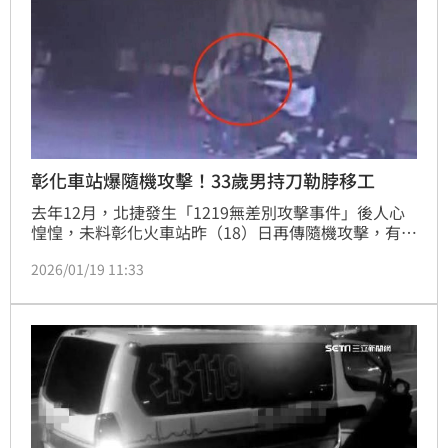
彰化車站爆隨機攻擊！33歲男持刀勒脖移工
去年12月，北捷發生「1219無差別攻擊事件」後人心
惶惶，未料彰化火車站昨（18）日再傳隨機攻擊，有名
男子因不明原因持刀攻擊，不僅以利刃勒著移工脖子，
2026/01/19 11:33
雙方還爆發拉扯、追砍，讓現場旅客紛紛走避怕遭波
及，彰化警方及鐵路警察獲報趕往現場，將涉嫌持刀滋
事的33歲男子逮捕，初步了解男子為無差別滋事，所幸
未造成人員傷亡，經警詢後依法將其移送偵辦。