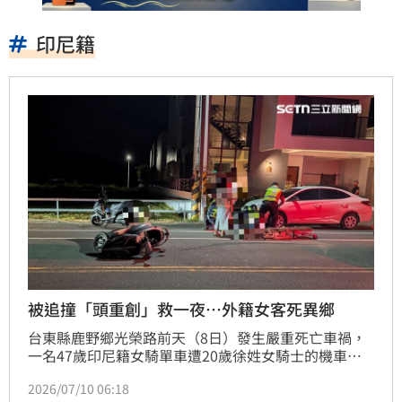
印尼籍
被追撞「頭重創」救一夜…外籍女客死異鄉
台東縣鹿野鄉光榮路前天（8日）發生嚴重死亡車禍，
一名47歲印尼籍女騎單車遭20歲徐姓女騎士的機車追
撞；雙方人車噴飛倒地送醫。遭撞的印尼籍女昨天（9
2026/07/10 06:18
日）送醫不治，肇事的徐女無大礙，詳細事故原因，仍