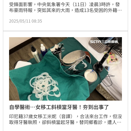
受鋒面影響，中央氣象署今天（11日）凌晨3時許，發
布豪雨特報，突如其來的大雨，造成13名受困的外籍人
士，受困台中市大肚區大肚圳抽水站旁的沙洲上，直到
2025/05/11 08:35
清晨被人發現，才由消防派員將人救出，所幸，過程
中，無人傷亡。
自學醫術…女移工斜槓當牙醫！夯到出事了
印尼籍37歲女移工米妮（音譯），合法來台工作，但沒
取得牙醫執照，卻斜槓當起牙醫，替同鄉看診，遭人檢
舉後案件曝光；她的看牙用的家當全被查扣，法院考量