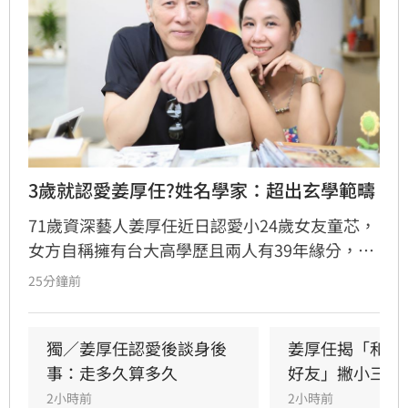
3歲就認愛姜厚任?姓名學家：超出玄學範疇
71歲資深藝人姜厚任近日認愛小24歲女友童芯，
女方自稱擁有台大高學歷且兩人有39年緣分，引
發熱議。隨後女方過往背景遭網友起底，包括多
25分鐘前
重姓名及婚史遭質疑，網友紛紛提醒姜厚任防
騙。姓名學家吳睿穎指出，女方成年後兩度改姓
恐有違反姓名條例疑慮，且其自稱三歲即認定對
獨／姜厚任認愛後談身後
姜厚任揭「和女
方為老公的說法邏輯矛盾。吳睿穎直言，這段戀
事：走多久算多久
好友」撇小三傳
情的人設背景過於離奇，已完全超出玄學範疇，
2小時前
2小時前