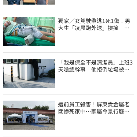
獨家／女駕駛肇逃1死1傷！男
大生「凌晨跑外送」挨撞 媽
淚：家快瓦解
「我是保全不是清潔員」上班3
天嗆總幹事 他拒倒垃圾被炒
怒提告結果曝
遭前員工殺害！屏東貴金屬老
闆慘死家中…家屬今景行廳低
調送別最後一程