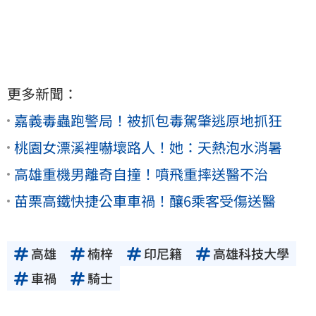
更多新聞：
嘉義毒蟲跑警局！被抓包毒駕肇逃原地抓狂
桃園女漂溪裡嚇壞路人！她：天熱泡水消暑
高雄重機男離奇自撞！噴飛重摔送醫不治
苗栗高鐵快捷公車車禍！釀6乘客受傷送醫
高雄
楠梓
印尼籍
高雄科技大學
車禍
騎士