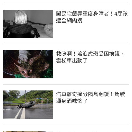
闖民宅戲弄重度身障者！4屁孩
遭全網肉搜
救咪啊！流浪虎斑受困挨餓、
雲梯車出動了
汽車離奇撞分隔島翻覆！駕駛
渾身酒味慘了