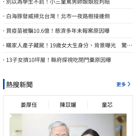
別以為學生不罰！小三童罵男師娘娘腔判賠
白海豚發威掃北台灣！北市一夜路樹接連倒
買疫苗被騙10.6億！慈濟多年未報案原因曝
瞞家人產子藏屍！19歲女大生身分、背景曝光 驚見
「產檢紀錄全空白」
13子女擠10坪屋！縣府探視吃閉門羹原因曝
熱搜新聞
更多
姜厚任
陳苡孋
童芯