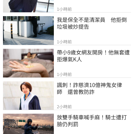
1小時前
我是保全不是清潔員　他拒倒
垃圾被炒提告
1小時前
帶小9歲女網友開房！他無套遭
拒爆氣K人
1小時前
諷刺！詐慈濟10億神鬼女律
師　還曾教防詐
2小時前
放雙手騎車喊手麻！騎士遭打
臉仍判罰