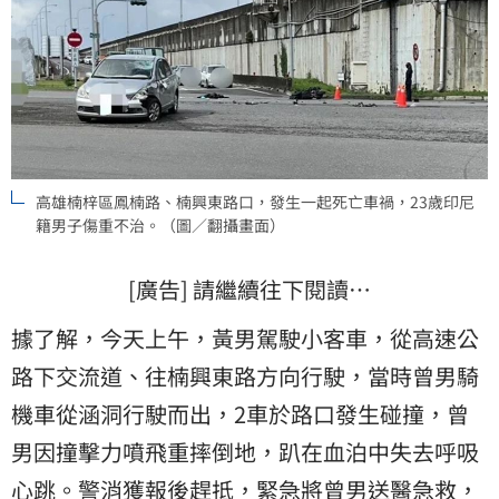
高雄楠梓區鳳楠路、楠興東路口，發生一起死亡車禍，23歲印尼
籍男子傷重不治。（圖／翻攝畫面）
[廣告] 請繼續往下閱讀…
據了解，今天上午，黃男駕駛小客車，從高速公
路下交流道、往楠興東路方向行駛，當時曾男騎
機車從涵洞行駛而出，2車於路口發生碰撞，曾
男因撞擊力噴飛重摔倒地，趴在血泊中失去呼吸
心跳。警消獲報後趕抵，緊急將曾男送醫急救，