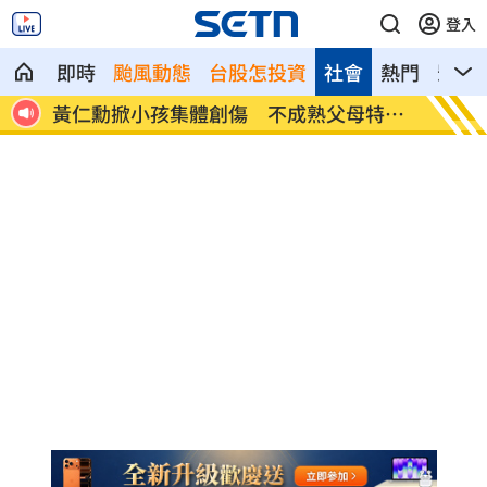
登入
即時
颱風動態
台股怎投資
社會
熱門
影音
特徵
氣象女神也累了？口誤「白沙屯颱風」
酸民疑
嗆