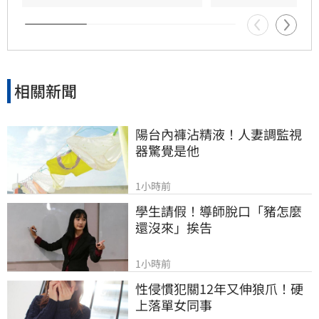
引發各界對女方真實動機的廣泛討論，這段戀情
也因此成為近期演藝圈備受矚目的焦點話題。
相關新聞
陽台內褲沾精液！人妻調監視
器驚覺是他
1小時前
學生請假！導師脫口「豬怎麼
還沒來」挨告
1小時前
性侵慣犯關12年又伸狼爪！硬
上落單女同事