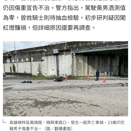
仍因傷重宣告不治。警方指出，駕駛黃男酒測值
為零，曾姓騎士則待抽血檢驗，初步研判疑因闖
紅燈釀禍，但詳細原因還要再調查。
高雄楠梓區鳳楠路、楠興東路口，發生一起死亡車禍，23歲印尼
籍男子傷重不治。（圖／翻攝畫面）