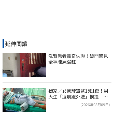
延伸閱讀
洗腎患者離奇失聯！破門驚見
全裸陳屍浴缸
獨家／女駕駛肇逃1死1傷！男
大生「凌晨跑外送」挨撞 媽
淚：家快瓦解
(2026年08月09日)