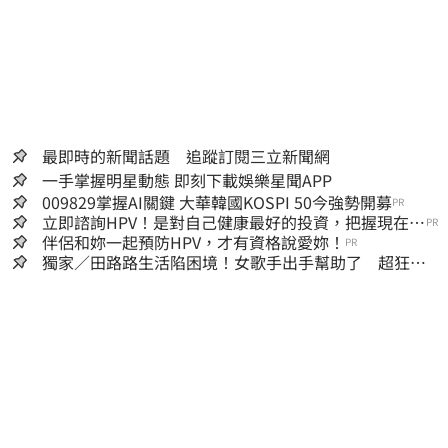
最即時的新聞話題 追蹤訂閱三立新聞網
一手掌握明星動態 即刻下載娛樂星聞APP
009829掌握AI關鍵 大華韓國KOSPI 50今強勢開募
PR
立即諮詢HPV！是對自己健康最好的投資，把握現在不
PR
嫌晚！
伴侶和妳一起預防HPV，才有資格說愛妳！
PR
獨家／田路路生活陷困境！女歌手出手幫助了 超狂暖
舉曝光