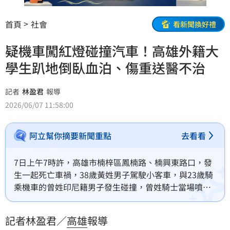
首頁
社會
看新聞換好禮
疑機車闖紅燈碰撞汽車！高雄外籍大
學生趴地倒臥血泊、傷重送醫不治
記者
林盈君
報導
2026/06/07 11:58:00
阿立幫你摘要新聞重點
去看看
7日上午7時許，高雄市楠梓區鳳楠路、楠興東路口，發
生一起死亡車禍，38歲黃姓男子駕駛小客車，與23歲騎
乘機車的曾姓印尼籍男子發生碰撞，曾姓騎士當場噴
飛，頭部重創、倒臥血泊失去生命跡象，送醫搶救傷重
不治。曾姓騎士目前就讀高雄科技大學，疑因闖紅燈釀
記者林盈君／
高雄
報導
成悲劇，警方獲報後已通知校方，詳細車禍原因還要進