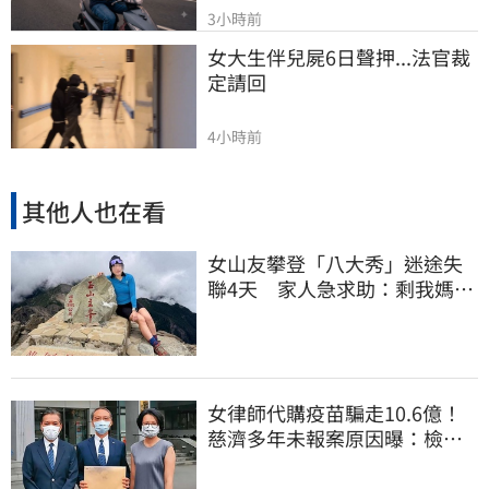
3小時前
女大生伴兒屍6日聲押...法官裁
定請回
4小時前
其他人也在看
女山友攀登「八大秀」迷途失
聯4天 家人急求助：剩我媽還
沒找到
女律師代購疫苗騙走10.6億！
慈濟多年未報案原因曝：檢警
上門才知被騙