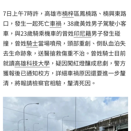
一步釐清，將報請檢察官相驗，釐清死因。
7日上午7時許，高雄市
楠梓
區鳳楠路、楠興東路
口，發生一起死亡
車禍
，38歲黃姓男子駕駛小客
車，與23歲騎乘機車的曾姓
印尼籍
男子發生碰
撞，曾姓
騎士
當場噴飛，頭部重創、倒臥血泊失
去生命跡象，送醫搶救傷重不治。曾姓騎士目前
就讀
高雄科技大學
，疑因闖紅燈釀成悲劇，警方
獲報後已通知校方，詳細車禍原因還要進一步釐
清，將報請檢察官相驗，釐清死因。