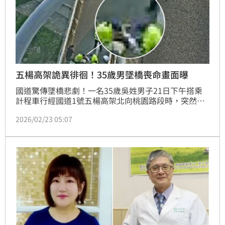
五楊高架詭異徘徊！35歲男墜橋喪命畫面曝
國道驚傳墜橋悲劇！一名35歲吳姓男子21日下午搭乘
計程車行經國道1號五楊高架北向桃園路段時，突然情
緒失控，要求司機停車並下車。吳男下車後在橋上詭異
2026/02/23 05:07
徘徊，隨後從25公尺高處墜落至中正北路匝道，經送醫
搶救仍宣告不治。據悉，吳男原訂從桃園轉赴台北就
醫，途中行為異常焦躁，甚至在車輛行駛中試圖推開車
門。運將無奈停車後，吳男即發生憾事。目前檢方已進
行遺體相驗，事故詳細原因仍待進一步調查釐清。