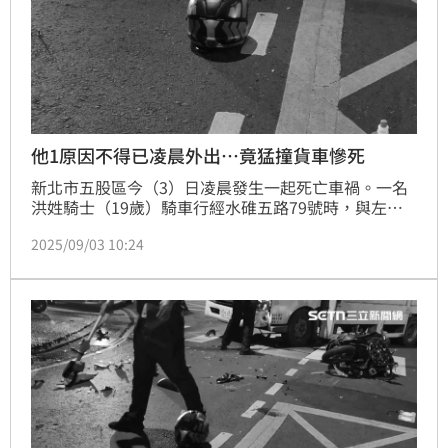
他1原因不得已凌晨外出…竟猛撞貨車慘死
新北市五股區今（3）日凌晨發生一起死亡車禍。一名
洪姓騎士（19歲）騎車行經水碓五路79號時，與左轉
的大貨車發生碰撞，洪男當場沒了生命跡象，送醫搶救
2025/09/03 10:24
仍宣告不治。據了解，洪男本已下班返家，至於為何要
在凌晨突然騎車外出的原因曝光。