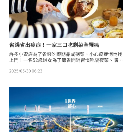
省錢省出癌症！一家三口吃剩菜全罹癌
許多小資族為了省錢吃即期品或剩菜，小心癌症悄悄找
上門！一名52歲婦女為了節省開銷習慣吃隔夜菜、購買
即期品，也從未定期健康檢查。某天腹部劇烈疼痛、體
2025/05/30 06:23
重急速下降，檢查發現罹患第四期大腸癌，她在病床上
懊悔地說：「早知道早點檢查、注意飲食，就不會走到
這一步。」