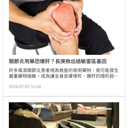
關節炎用藥恐爆肝？長庚揪出過敏雷區基因
許多風濕關節炎患者視為救星的常用藥物，竟可能發生
嚴重藥物過敏，成為讓全身皮膚壞死、爆肝的隱形殺
手？林口長庚醫院皮膚科今（7）日宣布一項重大國際
2026/07/07 11:00
醫學突破，揪出導致關節炎常用藥「撒樂腸溶錠
（Sulfasalazine）」引發致命藥物過敏的關鍵基因，
成果已發表於今年6月的國際頂尖期刊《過敏與臨床免
疫學雜誌(JACI)》。（記者：簡浩正）