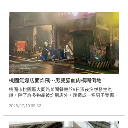
才。（記者：簡浩正）
桃園氣爆店面炸飛…男雙腳血肉模糊倒地！
桃園市桃園區大同路某間餐廳於9日深夜突然發生氣
爆，除了許多物品被炸到店外，還造成一名男子受傷，
所幸意識清楚；警消到場後，隨即將人送醫救治。而這
2025/07/10 09:32
場氣爆意外也嚇壞不少在地人，更有現場民眾目睹，男
性傷者雙腳都是血，如今想來仍驚魂未定。