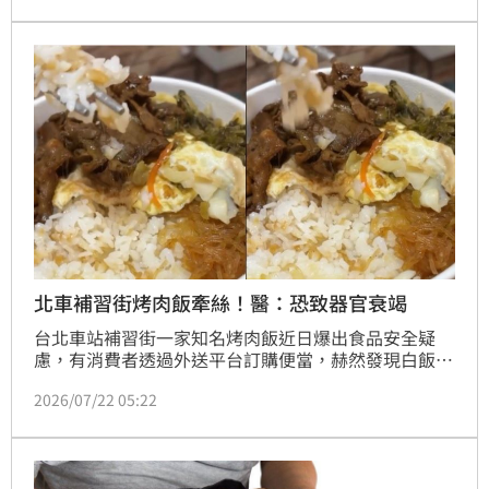
北車補習街烤肉飯牽絲！醫：恐致器官衰竭
台北車站補習街一家知名烤肉飯近日爆出食品安全疑
慮，有消費者透過外送平台訂購便當，赫然發現白飯拉
出細絲，疑有變質狀況。事件發酵後，店家老闆已緊急
2026/07/22 05:22
向消費者致歉，並承諾全面清潔環境與檢討保存流程；
毒物科專家則警告，米飯牽絲多為腐敗現象，需警惕仙
人掌桿菌引發食物中毒。台北市衛生局表示將派員前往
稽查，若發現缺失將限期改善，逾期未改將依法開罰。