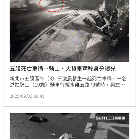
五股死亡車禍…騎士、大貨車駕駛身分曝光
新北市五股區今（3）日凌晨發生一起死亡車禍。一名
洪姓騎士（19歲）騎車行經水碓五路79號時，與左轉
的大貨車發生碰撞，洪男當場沒了生命跡象，送醫搶救
2025/09/03 10:45
仍宣告不治。如今，雙方駕駛的身分曝光。