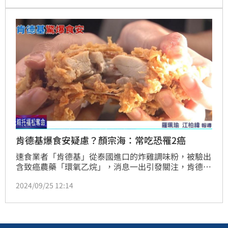
敏原後表現異常，進而導致氣喘和異位性皮膚炎的過敏
反應症狀。（記者：簡浩正）
肯德基爆食安疑慮？顏宗海：常吃恐罹2癌
速食業者「肯德基」從泰國進口的炸雞調味粉，被驗出
含致癌農藥「環氧乙烷」，消息一出引發關注，肯德基
對此強調，遭檢出致癌物的炸雞粉，已全數在邊境銷
2024/09/25 12:14
毀，全台門市都未使用。林口長庚醫院毒物科醫師顏宗
海表示，長期接觸環氧乙烷，會增加罹患血癌、淋巴癌
的風險。