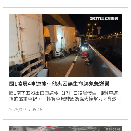
性任務，從高層互訪、學術論壇到臨床培訓，一舉將台
灣中醫推向國際舞台，建立全新的亞太醫療合作模式。
國1凌晨4車連撞…他夾困無生命跡象急送醫
國1南下五股出口匝道今（17）日凌晨發生一起4車連
撞的嚴重車禍。一輛貨車駕駛因為強大撞擊力，導致車
頭變形、受困於車內；警消到場並將人救出後，發現人
2025/09/17 05:46
已無生命跡象，緊急將人送醫搶救。詳細事故仍待調查
釐清。