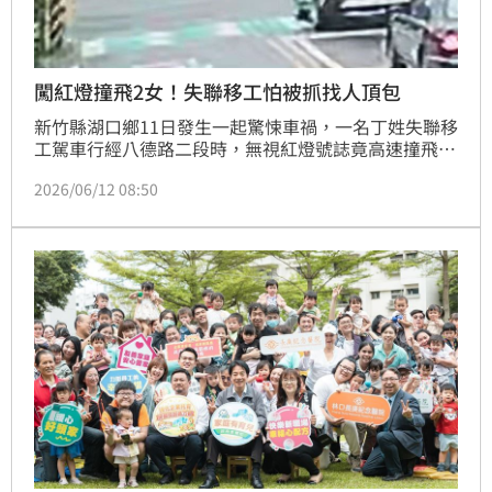
闖紅燈撞飛2女！失聯移工怕被抓找人頂包
新竹縣湖口鄉11日發生一起驚悚車禍，一名丁姓失聯移
工駕車行經八德路二段時，無視紅燈號誌竟高速撞飛起
步機車，造成蔡姓女騎士與江姓乘客重傷送醫。丁男因
2026/06/12 08:50
擔心非法身分曝光，竟教唆潘姓友人到場「頂包」扛
責，自己則趁亂逃離。所幸警員機警調閱監視器，迅速
拆穿謊言並將丁男逮捕歸案。全案依法移送偵辦，警方
提醒發生事故切勿肇逃或教唆頂替，否則將面臨嚴厲法
律制裁。