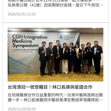
名無業父親（42歲）因長期索討金錢，當日下午前往兒
子經營的雞排店再次開口要錢，雙方爆發激烈口角。兒
2026/01/01 11:32
子一時情緒失控，持刀砍傷父親頭部，造成5公分撕裂
傷。警消獲報趕抵將傷者送醫，並當場逮捕兒子，全案
依殺人未遂等罪嫌送辦。
台灣清冠一號受矚目！林口長庚與星國合作
在地緣醫療合作日益重要的時代，台灣中醫再度跨出關
鍵一步。林口長庚醫院中醫部黃澤宏教授率領團隊前往
新加坡，攜手新加坡保健服務集團（SingHealth），
2025/11/20 06:58
成功完成2025年「新南向中醫藥國際交流計劃」階段