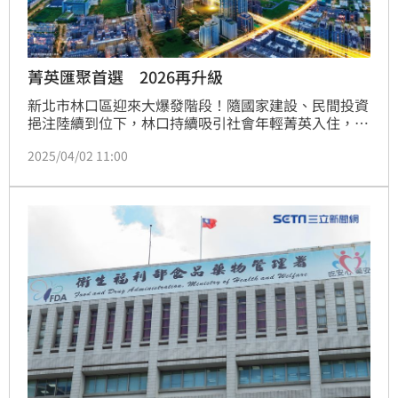
菁英匯聚首選 2026再升級
新北市林口區迎來大爆發階段！隨國家建設、民間投資
挹注陸續到位下，林口持續吸引社會年輕菁英入住，人
口成長、人均所得皆在全台名列前茅，現有的國際學
2025/04/02 11:00
校、商場、醫療資源，而文化三路亦可直通華亞科技園
區，加上即將進駐國際半導體龍頭ASML，林口儼然已
成為國際AI城，在生活機能齊備、未來AI紅利可期下，
儼然已到了房市大爆發階段。