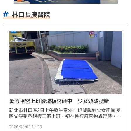
林口長庚醫院
暑假陪爸上班慘遭板材砸中 少女頭破腿斷
新北市林口區3日上午發生意外，17歲戴姓少女趁暑假
陪父親到塑鋁板工廠上班，卻在進行廢棄物處理時，遭
掉落的塑膠板材砸中，少女頭部撕裂傷、腿部骨折，被
2026/08/03 11:39
緊急送醫後已無大礙，確切事故原因則仍需釐清。