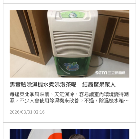
蹤2年未見復發，拆彈無解病情，成功翻轉後半人生。
男實驗除濕機水煮沸泡茶喝 結局驚呆眾人
每逢東北季風來襲，天氣濕冷，容易讓室內環境變得潮
濕，不少人會使用除濕機來改善。不過，除濕機水箱中
的冷凝水看似乾淨，卻潛藏健康風險。一名網友分享自
2026/03/31 02:16
身經驗，曾誤以為冷凝水相當純淨，甚至煮沸後拿來泡
茶飲用，結果當晚出現嚴重腹瀉，被送往急診，才驚覺
問題的嚴重性，貼文曝光後，引發網友熱議。