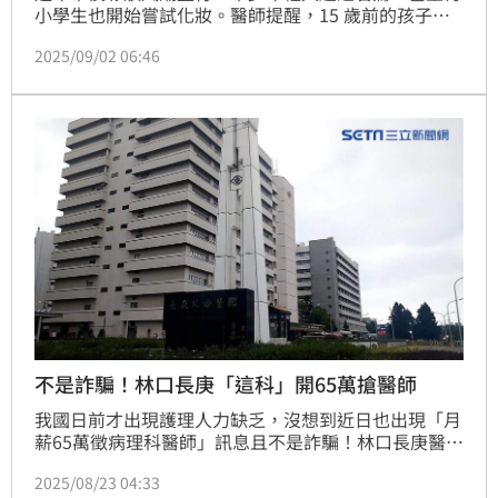
小學生也開始嘗試化妝。醫師提醒，15 歲前的孩子皮
膚屏障尚未完全建立，若提早使用化妝品，恐增加過
2025/09/02 06:46
敏、發炎及長期皮膚負擔的風險。
不是詐騙！林口長庚「這科」開65萬搶醫師
我國日前才出現護理人力缺乏，沒想到近日也出現「月
薪65萬徵病理科醫師」訊息且不是詐騙！林口長庚醫院
貼出徵才訊息，高達65萬的月薪引發討論，原以為是惡
2025/08/23 04:33
作劇，院方低調證實此事為真，盼能藉此招募到最佳人