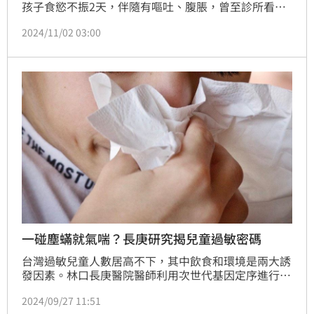
孩子食慾不振2天，伴隨有嘔吐、腹脹，曾至診所看診
拿藥，症狀卻未改善，眼看送急診前孩子不哭不鬧、精
2024/11/02 03:00
神不濟讓人憂心。醫師當下立即安排腹部X光一照驚見
「二魔王」巴克球，且吞下肚的10顆球體已黏成一串，
直接造成腸道破裂併發腹膜炎。所幸緊急安排手術，將
誤吞的巴克球取出來。（記者：簡浩正）
一碰塵蟎就氣喘？長庚研究揭兒童過敏密碼
台灣過敏兒童人數居高不下，其中飲食和環境是兩大誘
發因素。林口長庚醫院醫師利用次世代基因定序進行研
究，結果發現氣喘和異位性皮膚炎過敏兒童的免疫T細
2024/09/27 11:51
胞接受體表面的特定幾種基因，在接觸塵蟎或食物的過