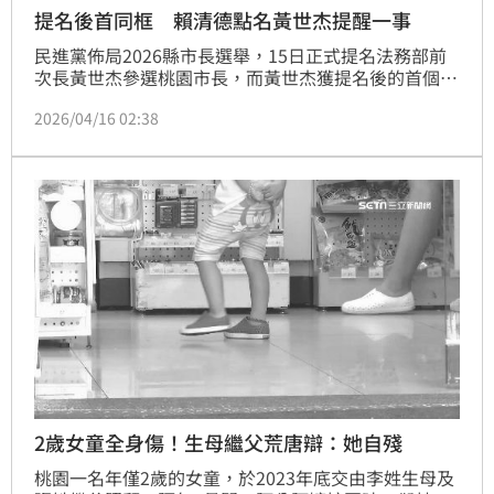
提名後首同框 賴清德點名黃世杰提醒一事
民進黨佈局2026縣市長選舉，15日正式提名法務部前
次長黃世杰參選桃園市長，而黃世杰獲提名後的首個公
開行程，就與總統賴清德一同訪視林口長庚醫院附設幼
2026/04/16 02:38
兒園。賴清德致詞時也特別點名黃世杰介紹，並表示這
是他獲得提名後的第一個公開行程，如果能常來取經，
絕對對市政很有幫助。
2歲女童全身傷！生母繼父荒唐辯：她自殘
桃園一名年僅2歲的女童，於2023年底交由李姓生母及