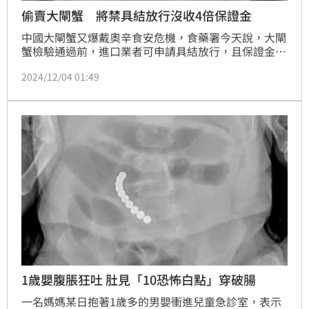
偷賣大閘蟹 將禁具結放行沒收4倍保證金
中國大閘蟹又爆戴奧辛食安危機，食藥署今天說，大閘
蟹檢驗通過前，進口業者可申請具結放行，且保證金為
現行產品完稅價格4倍，一旦發現偷賣，將禁止具結放
2024/12/04 01:49
行，並沒收保證金。
1歲嬰腹脹狂吐 肚見「10恐怖白點」穿破腸
一名媽媽某日抱著1歲多的男嬰衝進兒童急診室，表示