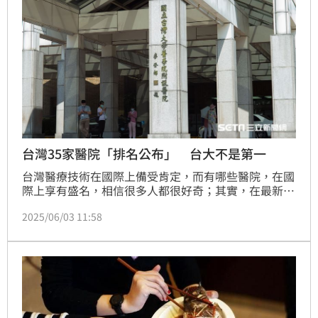
台灣35家醫院「排名公布」 台大不是第一
台灣醫療技術在國際上備受肯定，而有哪些醫院，在國
際上享有盛名，相信很多人都很好奇；其實，在最新公
布的「2025全球最佳醫院」排名中，台北榮民總醫院
2025/06/03 11:58
再度成為全台唯一上榜的醫院，全球排名第208名，比
去年躍升10名！這份由美國「新聞周刊」與全球數據公
司「Statista」合作的榜單，已連續第七年發布，除了
揭示全球前250強醫院，還提供各國當地醫院的排名。
（記者唐家興）