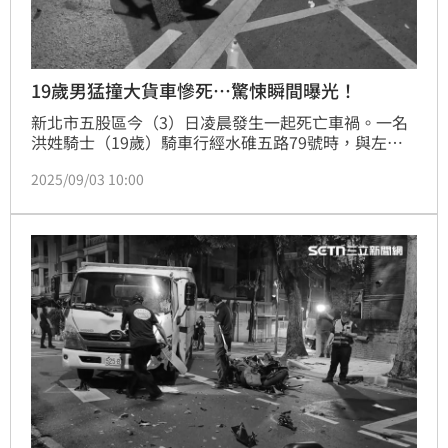
19歲男猛撞大貨車慘死…驚悚瞬間曝光！
新北市五股區今（3）日凌晨發生一起死亡車禍。一名
洪姓騎士（19歲）騎車行經水碓五路79號時，與左轉
的大貨車發生碰撞，洪男當場沒了生命跡象，送醫搶救
2025/09/03 10:00
仍宣告不治。如今，騎車猛撞貨車慘死瞬間也曝光。