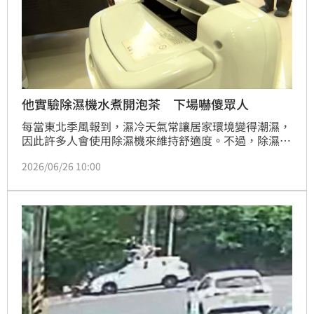
他實驗除濕機水煮開泡茶 下場嚇傻眾人
每當東北季風報到，濕冷天氣常讓居家環境變得潮濕，
因此許多人會使用除濕機來維持舒適度。不過，除濕機
水箱中收集的冷凝水雖然看起來相當乾淨，實際上卻可
2026/06/26 10:00
能暗藏健康風險。近日有網友分享親身經歷，透露自己
曾誤以為冷凝水接近純水，甚至將其煮沸後泡茶飲用，
沒想到當晚便因嚴重腹瀉送醫急診，引發網友熱烈討
論。