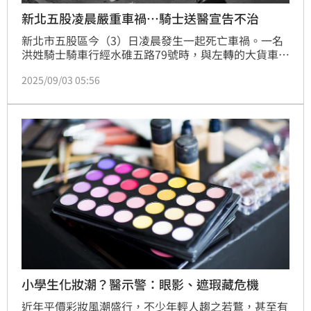
新北五股凌晨嚴重車禍…騎士送醫宣告不治
新北市五股區今（3）日凌晨發生一起死亡車禍。一名
洪姓騎士騎車行經水碓五路79號時，與左轉的大貨車發
生碰撞，洪男當場沒了生命跡象，送醫搶救仍宣告不
2025/09/03 05:56
治。
小學生化妝潮？醫示警：眼影、遮瑕藏危機
近年平價彩妝風潮盛行，不少年輕人趨之若鶩，甚至有