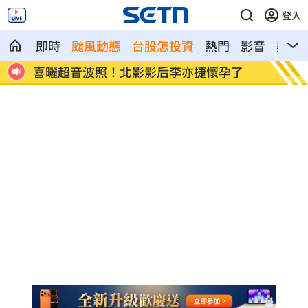
登入
即時
颱風動態
台股怎投資
熱門
影音
熱搜
了
洛杉磯空廚爆食安危機 主管逼洗蛆蟲餐
蘇震洋
具
光