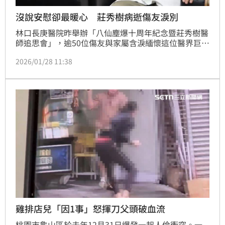
沒說安慰卻最暖心 莊秀樹病逝傷友淚別
林口長庚醫院昨舉辦「八仙塵爆十周年紀念暨莊秀樹醫
師追思會」，逾50位傷友與家屬含淚緬懷這位醫界巨
擘。知名整形外科權威莊秀樹醫師去年底因主動脈剝離
2026/01/28 11:38
辭世，享壽73歲。他曾帶領長庚團隊在2015年八仙塵
爆案中，創下95%的驚人存活率，挽救無數燒燙傷患生
命。追思會上，多位傷友分享，莊醫師雖以嚴肅著稱，
卻以堅定專業與一句「相信我」，成為他們復健路上最
重要的精神支柱與救贖。藝人Selina亦錄影致意，感謝
莊醫師及長庚團隊的醫護與心理支持。莊醫師對生命的
負責與貢獻，將永遠被銘記。
雞排店兒「因1事」怒揮刀父頭破血流
桃園市龜山區於去年12月31日爆發一起人倫衝突。一