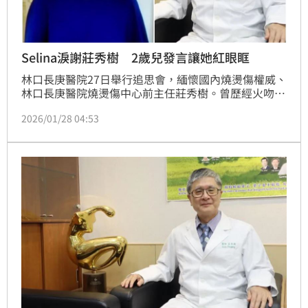
Selina淚謝莊秀樹 2歲兒發言讓她紅眼眶
林口長庚醫院27日舉行追思會，緬懷國內燒燙傷權威、
林口長庚醫院燒燙傷中心前主任莊秀樹。曾歷經火吻的
藝人Selina（任家萱）特別錄製影片表達感念，哽咽形
2026/01/28 04:53
容莊醫師是她的「再生爸爸」。影片最後，她也讓2歲
的兒子「腰果」以童言童語說：「謝謝莊醫師，你是媽
媽的救命恩人」，相當動容。