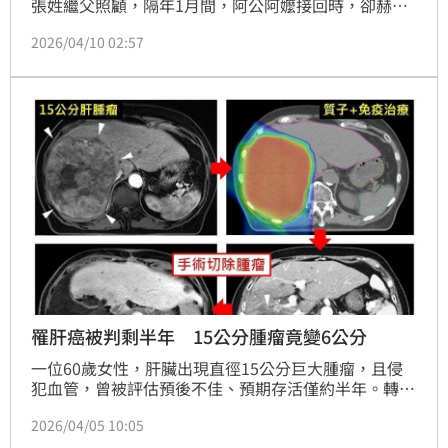
張姓繼父照顧，隔年1月間，阿公阿嬤接回時，卻赫然
發現女童渾身都是傷，緊急送醫治療，院方發現女童疑
2026/04/10 02:57
似遭虐，隨即通報相關單位介入。檢警偵訊時，李姓生
母及張姓繼父否認施虐，辯稱是女童「自虐自殘」造
成，不過醫院認為，女童傷勢疑為外力造成，檢方因此
依家暴法之妨害幼童發育等罪嫌起訴2人。
罹肝癌被判剩半年 15公分腫瘤竟變6公分
一位60歲女性，肝臟出現直徑15公分巨大腫瘤，且侵
犯血管，曾被評估預後不佳、預期存活僅約半年。轉至
林口長庚醫院接受質子放射治療合併免疫治療後，腫瘤
2026/04/05 10:05
縮小至6公分，最終成功接受外科根除性手術。至今追