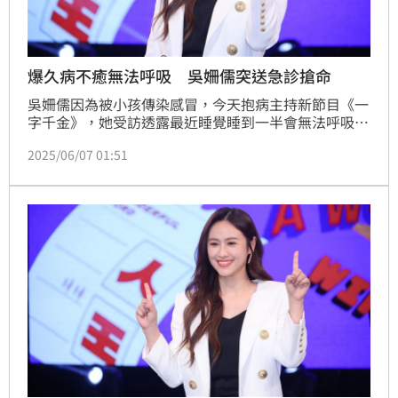
爆久病不癒無法呼吸 吳姍儒突送急診搶命
吳姍儒因為被小孩傳染感冒，今天抱病主持新節目《一
字千金》，她受訪透露最近睡覺睡到一半會無法呼吸就
狂咳，上周原本去大醫院門診求助醫生看能否趕快痊
2025/06/07 01:51
癒？結果醫生就幫她安排轉急診開藥，「而且病毒太多
種了。」