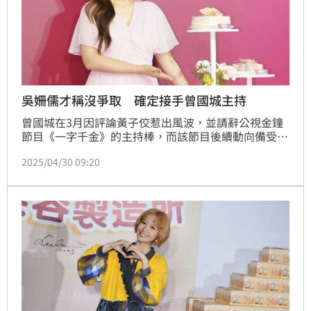
吳姍儒才稱沒爭取 確定接手曾國城主持
曾國城在3月因評論黃子佼惹出風波，並請辭公視金鐘
節目《一字千金》的主持棒，而該節目後續動向備受關
注，傳出包括邰智源、謝震武、謝哲青、以及女主持人
2025/04/30 09:20
曾寶儀和大霈都在製作單位的名單之列。如今終於確
定，將由吳姍儒接下主持重任。