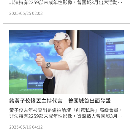
非法持有2259部未成年性影像，曾國城3月出席活動時
替黃子佼緩頰表示支持他重返演藝圈，雖然曾國城事後
2025/05/25 02:03
緊急致歉，仍遭生技品牌芳茲終止代言合作，並丟了節
目《一字千金》主持棒，如今又有網友驚喊蔡尚樺把曾
國城擠下，成為《全民星攻略》的主持人，引發熱議。
談黃子佼慘丟主持代言 曾國城首出面發聲
黃子佼去年被查出是偷拍論壇「創意私房」高級會員，
非法持有2259部未成年性影像，資深藝人曾國城3月出
席活動時替黃子佼緩頰，並表示支持他重返演藝圈，雖
2025/05/16 04:12
然曾國城事後緊急致歉，仍遭生技品牌芳茲終止代言合