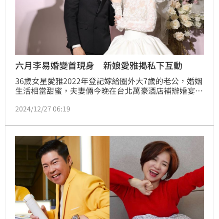
六月李易婚變首現身 新娘愛雅揭私下互動
36歲女星愛雅2022年登記嫁給圈外大7歲的老公，婚姻
生活相當甜蜜，夫妻倆今晚在台北萬豪酒店補辦婚宴，
現場席開29桌，花費約500萬元。愛雅坦言有超支，但
2024/12/27 06:19
都是自己準備的心意。邀請的賓客有先前鬧婚變的六
月、李易，但兩人不給拍照也不願受訪。蔡維歆