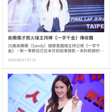
吳姍儒才救火接主持棒《一字千金》傳收攤
35歲吳姍儒（Sandy）接替曾國城主持公視《一字千
金》，新一季節目已在本月初結束錄影。未料新錄的內
容都還沒播出，卻傳出節目將收攤的消息，本刊接獲爆
2025/09/17 07:13
料結束的原因竟是製作單位與主持人之間，有著無法溝
通的問題。《一字千金》自2015年開播至今，幾乎年
年都獲得金鐘獎入圍，前主持人曾國城更在2021年、
2023年兩度拿下金鐘「益智及實境節目主持人獎」肯
定，如今卻傳出節目將在吳姍儒接手後下句點，相信忠
實觀眾