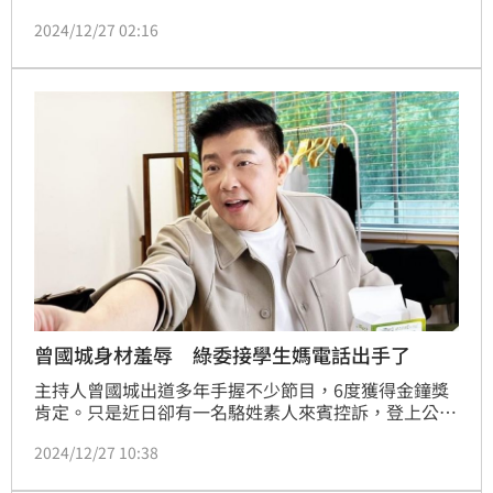
主持人曾國城拿身材打趣道「這位是柔道的」、「我覺
2024/12/27 02:16
得你看起來比較像教練」，讓她感到被羞辱。醫師黃宥
嘉今也怒批，若是她，她當下就回嗆「大哥的體型也像
賣豬肉。」
曾國城身材羞辱 綠委接學生媽電話出手了
主持人曾國城出道多年手握不少節目，6度獲得金鐘獎
肯定。只是近日卻有一名駱姓素人來賓控訴，登上公視
《一字千金》時遭對方身材羞辱，曾國城緊急道歉表示
2024/12/27 10:38
絕非本意，不過仍有大批網友不買帳。民進黨立委張雅
琳表示認識駱姓學生的媽媽，如今也出手了。