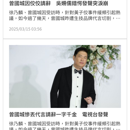
曾國城因佼佼請辭 吳姍儒錯愕發聲突淚崩
徐乃麟、曾國城因受訪時，針對黃子佼事件緩頰引起熱
議，如今過了幾天，曾國城昨遭生技品牌代言切割，今
天則正式宣布要辭去主持多年的《一字千金》。對此吳
2025/03/15 03:56
姍儒今天出席天使心「336愛奇兒家庭日」公益活動也
回應了。蔡維歆
曾國城慘丟代言請辭一字千金 電視台發聲
徐乃麟、曾國城因受訪時，針對黃子佼事件緩頰引起熱
議，如今過了幾天，曾國城昨遭生技品牌代言切割，今