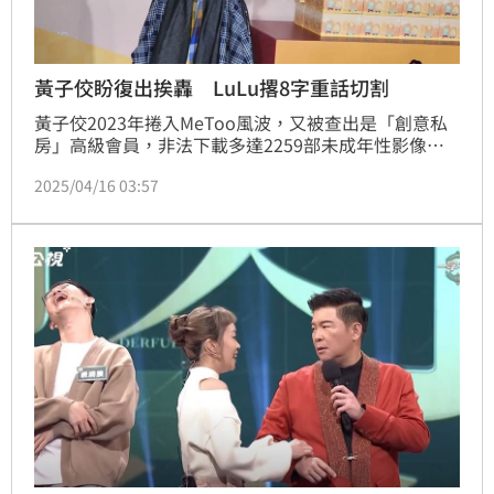
黃子佼盼復出挨轟 LuLu撂8字重話切割
黃子佼2023年捲入MeToo風波，又被查出是「創意私
房」高級會員，非法下載多達2259部未成年性影像；
日前卻被民眾直擊他光明正大地帶著老婆孟耿如和女兒
2025/04/16 03:57
出遊，享受天倫之樂，遭外界質疑是在為復出演藝圈試
水溫。對此深為黃子佼徒弟的LuLu今天出席喜憨兒基
金會「2025送愛到部落笑容製造所」活動也回應了。
蔡維歆