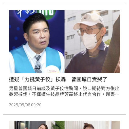
作，並丟了節目《一字千金》主持棒。如今事隔2個多
月，曾國城首度公開出席活動回應了。蔡維歆
遭疑「力挺黃子佼」挨轟 曾國城自責哭了
男星曾國城日前談及黃子佼性醜聞，脫口期待對方復出
掀起撻伐，不僅遭生技品牌芳茲終止代言合作，還丟了
主持10年的節目《一字千金》主持棒，形象跌至谷底。
2025/05/08 09:20
好友方芳芳近日透露，曾國城對此相當自責，數次泛
淚。