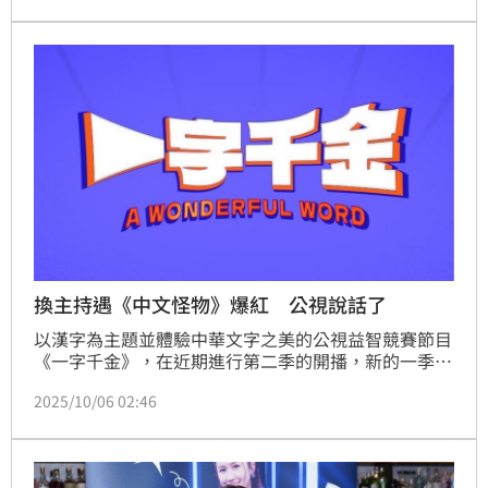
（約台幣4951元），掀起網友的討論。蔡佩伶報導
換主持遇《中文怪物》爆紅 公視說話了
以漢字為主題並體驗中華文字之美的公視益智競賽節目
《一字千金》，在近期進行第二季的開播，新的一季由
吳姍儒（Sandy）接棒主持。面對前段時日，被傳出與
2025/10/06 02:46
製作單位溝通不良，吳姍儒也笑笑回應說：「我們錄完
兩季了啦！」節目製作人也跳出來澄清，表示傳聞子虛
烏有。王芷姍