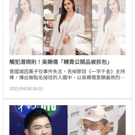
觸犯潛規則！吳姍儒「轉賣公關品被抓包」
曾國城因黃子佼事件失言，丟掉節目《一字千金》主持
棒，傳出被點名接班的人選中，以吳姍儒意願最熱烈、
行動最積極。與此同時，業界又流出吳姍儒的勤儉事
2025/04/08 06:31
蹟，她曾擔任氣泡水機代言人，卻轉賣公關品被廠商抓
包，差點丟掉代言。