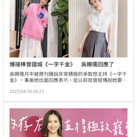
爆接棒曾國城《一字千金》 吳姍儒回應了
吳姍儒月中被周刊爆說非常積極的爭取想主持《一字千
金》，事後她出面回應表示，從以前就曾經傳說她要搶
別人的工作，但她說這都是沒有的事，強調「此生沒為
2025/04/30 09:23
自己爭奪過工作」。不過今官方證實將由她接棒。