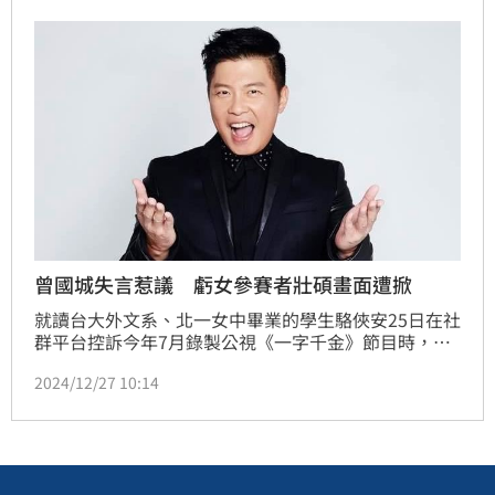
曾國城失言惹議 虧女參賽者壯碩畫面遭掀
就讀台大外文系、北一女中畢業的學生駱俠安25日在社
群平台控訴今年7月錄製公視《一字千金》節目時，遭
主持人曾國城拿身材打趣「欸，這位是柔道的」、「我
2024/12/27 10:14
覺得你看起來比較像教練」，讓她感到被羞辱。對此公
視表示已後製剪掉該畫面、曾國城也發道歉聲明強調並
非本意。如今網友又挖出節目過去片段，當時曾國城問
節目女參賽者：「算不算是你們班最壯碩的？」歧視言
論再度遭砲轟。娛樂中心