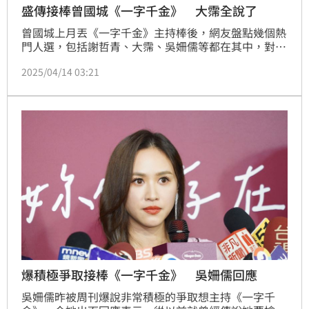
盛傳接棒曾國城《一字千金》 大霈全說了
曾國城上月丟《一字千金》主持棒後，網友盤點幾個熱
門人選，包括謝哲青、大霈、吳姍儒等都在其中，對此
手上握有3節目的大霈今出席公益零錢捐活動，鬆口接
2025/04/14 03:21
棒可能性。
爆積極爭取接棒《一字千金》 吳姍儒回應
吳姍儒昨被周刊爆說非常積極的爭取想主持《一字千