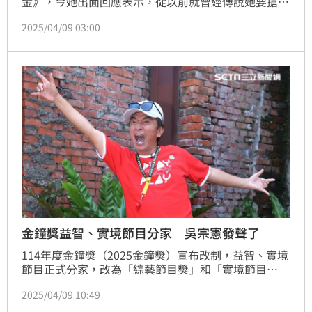
金》，今她出面回應表示，從以前就曾經傳說她要搶別
人的工作，但她說這都是沒有的事，強調「此生沒為自
2025/04/09 03:00
己爭奪過工作」。
金鐘獎益智、實境節目分家 吳宗憲發聲了
114年度金鐘獎（2025金鐘獎）宣布改制，益智、實境
節目正式分家，改為「綜藝節目獎」和「實境節目
獎」，先前就曾對獎項提出質疑的吳宗憲，如今也做出
2025/04/09 10:49
回應了。蔡維歆