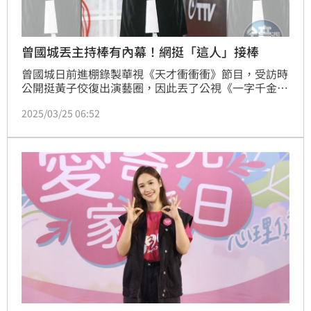
曾國城丟主持棒有內幕！網挺「這人」接棒
曾國城日前進棚錄製華視《天才衝衝衝》節目，受訪時
公開挺黃子佼復出演藝圈，因此丟了公視《一字千金》
的主持棒。據悉，公視決定硬起來撤換，也與他去年北
2025/03/25 06:52
一女嘲諷事件種下禍根有關，目前考慮人選除了有網友
呼聲高的邰智源、謝震武，也有曾寶儀、吳姍儒、大霈
等女將考量，主因是男性主持人容易翻車。