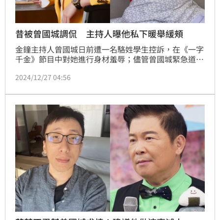
昔被曾國城調侃 主持人曝他私下暖舉緩頰
金鐘主持人曾國城日前遭一名駱姓學生控訴，在《一字
千金》節目中對她進行身材羞辱；儘管曾國城緊急道歉
表示絕非本意，風波仍持續延燒。不少藝人、網紅都出
2024/12/27 04:56
面表達自身想法，同為主持人的楊月娥今（27）日則是
發文替他緩頰，並曝光對方暖舉直呼「只想記得你的
好」。