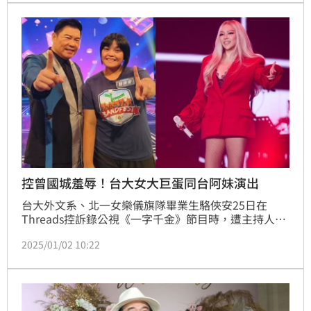
控曾國城羞辱！台大女大巨蛋同台阿妹演出
台大外文系、北一女樂儀旗隊畢業生駱俠安25日在
Threads控訴錄公視《一字千金》節目時，遭主持人曾
國城拿身材打趣：「欸，這位是柔道的」、「我覺得你
2025/01/02 10:22
看起來比較像教練」，讓她感到被羞辱。對此，曾國城
深夜也發出道歉聲明強調並非本意。網友們聲援駱俠
安，而駱俠安今（2日）也在社群公開好消息，透露參
與張惠妹大巨蛋跨年演唱會的協演鼓隊演出。