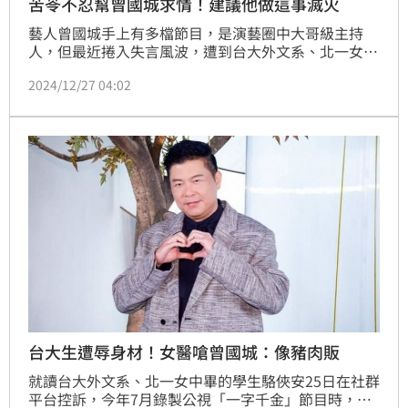
苦苓不忍幫曾國城求情！建議他做這事滅火
藝人曾國城手上有多檔節目，是演藝圈中大哥級主持
人，但最近捲入失言風波，遭到台大外文系、北一女中
畢業的學生駱俠安控訴在公視《一字千金》遭到曾國城
2024/12/27 04:02
身材羞辱，引發外界譁然。對此作家苦苓就提出6點力
挺曾國城，並給出曾國城建議，並且向外界求情：「不
知大家是否可以給他一個機會」。趙浩雲
台大生遭辱身材！女醫嗆曾國城：像豬肉販
就讀台大外文系、北一女中畢的學生駱俠安25日在社群
平台控訴，今年7月錄製公視「一字千金」節目時，遭