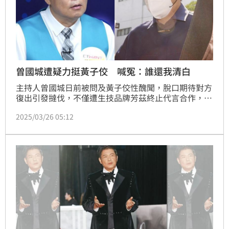
曾國城遭疑力挺黃子佼 喊冤：誰還我清白
主持人曾國城日前被問及黃子佼性醜聞，脫口期待對方
復出引發撻伐，不僅遭生技品牌芳茲終止代言合作，還
丟了10年節目《一字千金》主持棒，過往黑歷史也被起
2025/03/26 05:12
底。不過據悉曾國城對於部分指控感到冤枉，委屈直呼
「是不是該有人還我清白」。