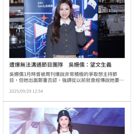
遭爆無法溝通節目團隊 吳姍儒：望文生義
吳姍儒3月時曾被周刊爆說非常積極的爭取想主持節
目，但她出面鄭重否認，強調從以前就曾經傳說她要搶
別人的工作，但這都是沒有的事，強調「此生沒為自己
2025/09/29 12:54
爭奪過工作」，不過之後她接下工作，相隔半年多傳節
目收攤，對此電視台則發聲否認，今吳姍儒出面說話
了。