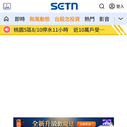
登入
即時
颱風動態
台股怎投資
熱門
影音
熱搜
受影
「白海豚」最快明發海警 卓榮泰發聲了
李棟旭