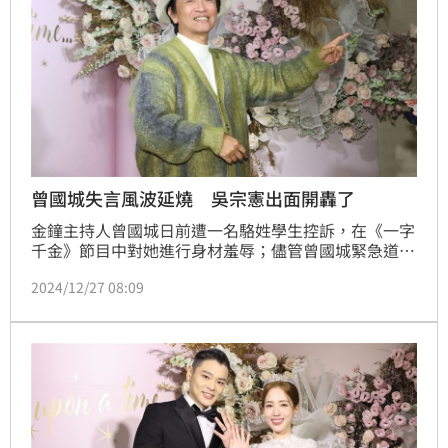
曾國城失言風波延燒 吳宗憲出面開轟了
金鐘主持人曾國城日前遭一名駱姓學生控訴，在《一字
千金》節目中對她進行身材羞辱；儘管曾國城緊急道歉
表示絕非本意，風波仍持續延燒。對此吳宗憲（憲哥）
2024/12/27 08:09
今晚出席愛雅婚宴也首度發聲了。蔡維歆