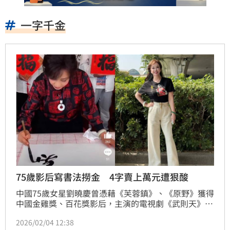
一字千金
75歲影后寫書法撈金 4字賣上萬元遭狠酸
中國75歲女星劉曉慶曾憑藉《芙蓉鎮》、《原野》獲得
中國金雞獎、百花獎影后，主演的電視劇《武則天》也
創下高收視率，近日，劉曉慶現身抖音直播，沒想到竟
2026/02/04 12:38
當場寫書法販售，一個「福」字要價人民幣1088元