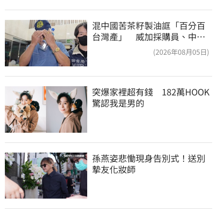
混中國苦茶籽製油誆「百分百
台灣產」 威加採購員、中間
人收押禁見
(2026年08月05日)
突爆家裡超有錢　182萬HOOK
驚認我是男的
孫燕姿悲慟現身告別式！送別
摯友化妝師