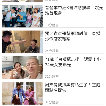
昔營業中狂K曾沛慈挨轟　姚元
浩首現身
19分鐘前
獨／賓賓哥幫軍師討債　直播
炒作店家報案
24分鐘前
71歲「台版蘇志燮」認愛！小
24歲女友曝光
31分鐘前
周杰倫被抹黑有私生子！杰威
爾點名提告
31分鐘前