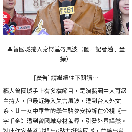
▲
曾國城
捲入
身材
羞辱風波（圖／記者趙于瑩
攝）
[廣告] 請繼續往下閱讀…
藝人曾國城手上有多檔節目，是演藝圈中大哥級
主持人，但最近捲入失言風波，遭到
台大外文
系
、北一女中畢業的學生駱俠安控訴在公視《
一
字千金
》遭到曾國城身材羞辱，引發外界譁然。
對此作家
苦苓
就提出6點力挺曾國城，並給出曾