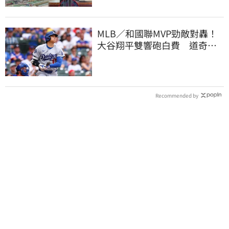
MLB／和國聯MVP勁敵對轟！
大谷翔平雙響砲白費 道奇連2
系列賽慘遭橫掃
Recommended by