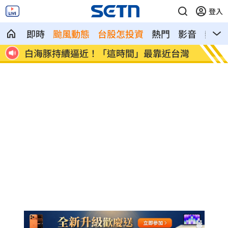
登入
即時
颱風動態
台股怎投資
熱門
影音
熱搜
合作
白海豚持續逼近！「這時間」最靠近台灣
蕭敬騰