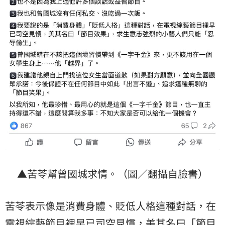
▲苦苓幫曾國城求情。（圖／翻攝自臉書）
苦苓表示像是消費身體、貶低人格這種對話，在
電視綜藝節目裡早已司空見慣，美其名曰「節目