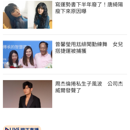
寫運勢書下半年廢了！唐綺陽
瘦下來原因曝
曾馨瑩甩尪緋聞勤練舞　女兒
搭捷運被捕獲
周杰倫捲私生子風波　公司杰
威爾發聲了
現正直播