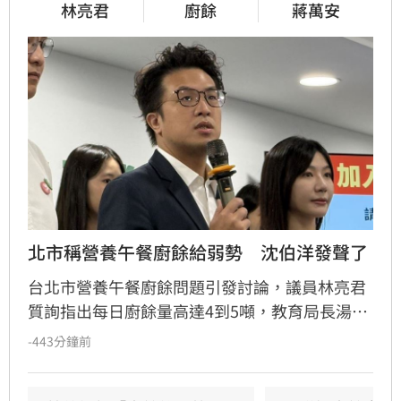
林亮君
廚餘
蔣萬安
北市稱營養午餐廚餘給弱勢　沈伯洋發聲了
台北市營養午餐廚餘問題引發討論，議員林亮君
質詢指出每日廚餘量高達4到5噸，教育局長湯志
民竟稱可將剩食轉給弱勢團體。民進黨台北市長
-443分鐘前
參選人沈伯洋表示，食物銀行處理的是未經烹調
的食材，而非食用後的廚餘。此外，沈伯洋也點