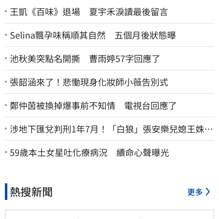
王凱《百味》退場 夏宇禾淚讀最後留言
Selina飄孕味稱順其自然 五個月後狀態曝
池秋美突點名開撕 曹雨婷57字回應了
張韶涵來了！悲慟現身化妝師小薇告別式
鄭仲茵被換掉爆事前不知情 電視台回應了
涉地下匯兌判刑1年7月！「白狼」張安樂兒媳王姝茵
北檢報到、今發監執行
59歲本土女星吐化療病況 續命心聲曝光
熱搜新聞
更多