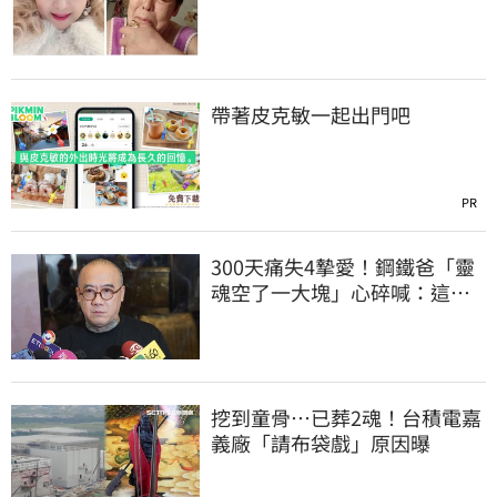
帶著皮克敏一起出門吧
PR
300天痛失4摯愛！鋼鐵爸「靈
魂空了一大塊」心碎喊：這輩
子最痛的路
挖到童骨…已葬2魂！台積電嘉
義廠「請布袋戲」原因曝