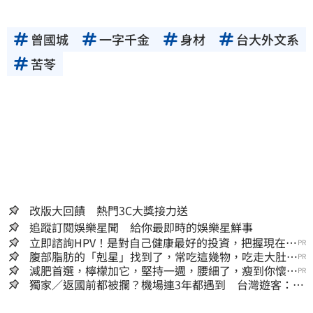
曾國城
一字千金
身材
台大外文系
苦苓
改版大回饋 熱門3C大獎接力送
追蹤訂閱娛樂星聞 給你最即時的娛樂星鮮事
立即諮詢HPV！是對自己健康最好的投資，把握現在不
PR
嫌晚！
腹部脂肪的「剋星」找到了，常吃這幾物，吃走大肚
PR
囊，瘦出小蠻腰
減肥首選，檸檬加它，堅持一週，腰細了，瘦到你懷疑
PR
人生
獨家／返國前都被攔？機場連3年都遇到 台灣遊客：難
怪日本觀光這麼強