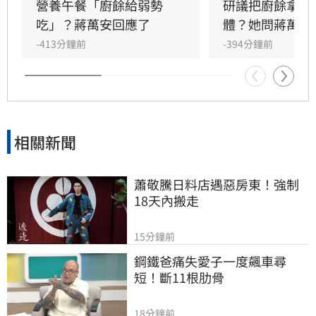
出，由於整體成本考量，現在很多營養午餐還是
營養午餐「廚餘給弱勢
研議把廚餘拿給
流標的，以及過往廚餘問題可能沒處理好而造成
吃」？蔣萬安回應了
體？她問蔣萬安
環境衛生問題，這些都是市民真實反應的聲音。
-413分鐘前
-394分鐘前
相關新聞
蕭敬騰日料店遇惡房東！強制
18天內搬走
15分鐘前
鋼鐵爸痛失愛子一度飆車尋
短！斷11根肋骨
18分鐘前