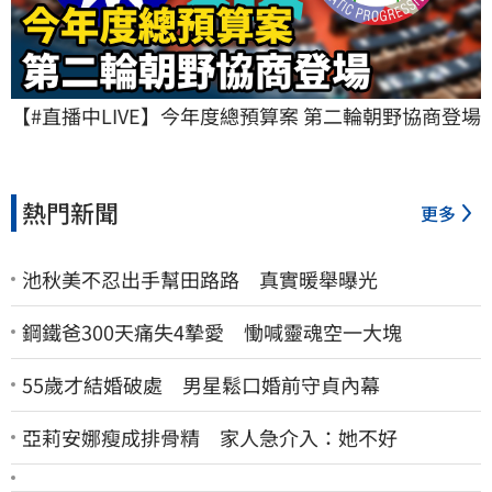
【#直播中LIVE】今年度總預算案 第二輪朝野協商登場
熱門新聞
更多
池秋美不忍出手幫田路路 真實暖舉曝光
鋼鐵爸300天痛失4摯愛 慟喊靈魂空一大塊
55歲才結婚破處 男星鬆口婚前守貞內幕
亞莉安娜瘦成排骨精 家人急介入：她不好