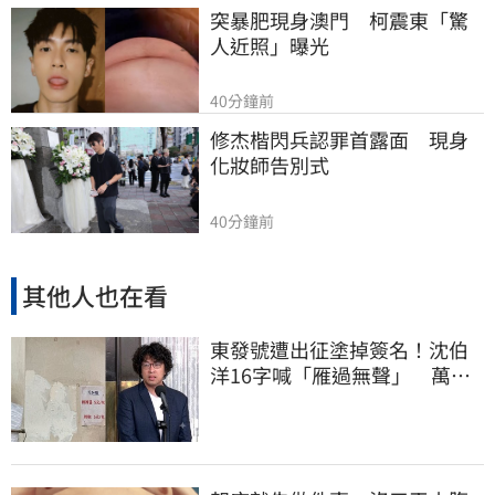
突暴肥現身澳門　柯震東「驚
人近照」曝光
40分鐘前
修杰楷閃兵認罪首露面　現身
化妝師告別式
40分鐘前
其他人也在看
東發號遭出征塗掉簽名！沈伯
洋16字喊「雁過無聲」 萬人
讚：這就是高度