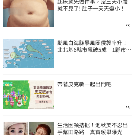
起床就先做件事，沒三天小腹
就不見了! 肚子一天天變小！
PR
颱風白海豚暴風圈侵襲率升！
北北基6縣市飆破5成 1縣市
「最高達67%」
帶著皮克敏一起出門吧
PR
生活困頓拮据！池秋美不忍出
手幫田路路 真實暖舉曝光