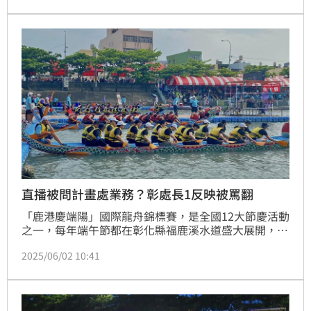
直播被問計畫處業務？彰處長1反映被罵翻
「鹿港慶端陽」國際龍舟錦標賽，是全國12大節慶活動
之一，每年端午節都在彰化縣福鹿溪水道盛大展開，比
賽過程中，主辦單位會邀請各局處單位首長及教練等地
2025/06/02 10:41
方人士，上鏡頭討論賽事。而在昨日（1日）決賽時，
主辦單位請來彰化縣計畫處處長施敏華，結果卻出現尷
尬畫面，主持人連問了3次計畫處的業務內容，處長一
時間竟答不出來，畫面曝光也在網路上引發熱議。