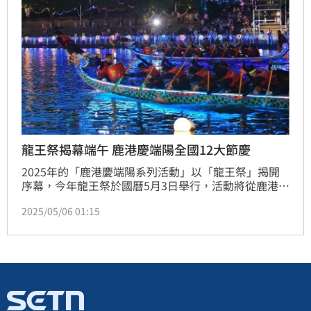
龍王祭揭幕端午 鹿港慶端陽全國12大節慶
2025年的「鹿港慶端陽系列活動」以「龍王祭」揭開
序幕，今年龍王祭於國曆5月3日舉行，活動將從鹿港龍
山寺出發，恭迎象徵海洋庇佑與航海安全的「龍王尊
2025/05/06 01:15
神」遶境出巡，再至天后宮迎請水仙尊王同行，兩神聯
袂前往福鹿溪龍舟競賽場地，進行開光點睛、龍舟下江
祈福等古禮，祈求端午龍舟賽事平安順利。