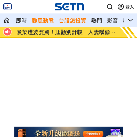
登入
即時
颱風動態
台股怎投資
熱門
影音
熱搜
素助旺
煮菜遭婆婆罵！尫勸別計較 人妻嘆像台
新／白
傭
報