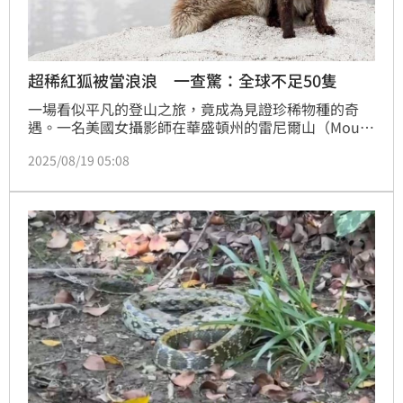
超稀紅狐被當浪浪 一查驚：全球不足50隻
一場看似平凡的登山之旅，竟成為見證珍稀物種的奇
遇。一名美國女攝影師在華盛頓州的雷尼爾山（Mount 
Rainier）區健行時，被告知前方有隻「流浪狗」擋
2025/08/19 05:08
路。然而，當她走近一看，卻發現這隻生物外型奇特。
回家後，她將影片上傳網路，一查資料才驚覺，她遇見
的竟是全球僅剩不到50隻、極度瀕危的喀斯喀特紅狐
（Cascade red fox），讓她又驚又喜。最新研究甚至
顯示有效族群僅約16隻，保育情況相當嚴峻。