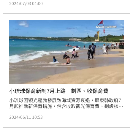
2024/07/03 04:00
費用，解決了船隻無法進入深水區的問題，還不會干擾
到鯨豚。備忘錄由虎科大校長張信良和媽祖魚保育聯盟
理事長文魯彬代表簽署，並宣布了「台灣白海豚無人機
與校園合作調查計畫」的啟動。
小琉球保育新制7月上路 劃區、收保育費
小琉球因觀光蓬勃發展致海域資源衰退，屏東縣政府7
月起推動新保育措施，包含收取觀光保育費、劃設核心
區，並將影響潮間帶植被生長的2種海膽自保育對象移
2024/06/11 10:53
除。