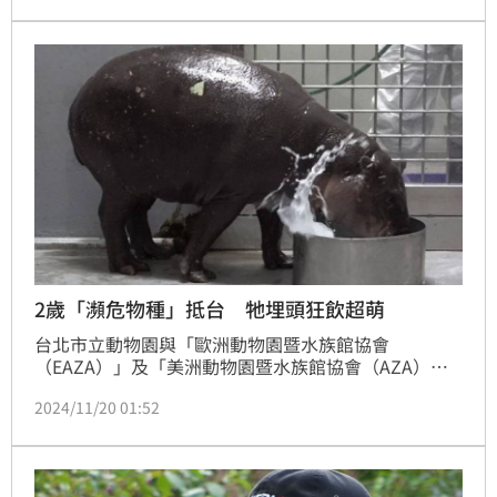
愛模樣。然而，Moo Deng的背後隱藏著一個令人痛心
的保育故事，牽動著全球保育人士的關注。
2歲「瀕危物種」抵台 牠埋頭狂飲超萌
台北市立動物園與「歐洲動物園暨水族館協會
（EAZA）」及「美洲動物園暨水族館協會（AZA）」
跨區域合作，於今年由新加坡動物園Mandai Wildlife 
2024/11/20 01:52
Group調度一隻雄性侏儒河馬Thabo來台。Thabo19
日順利抵達台北市立動物園，已在新環境中安頓好，將
為期1個月的檢疫期，之後再移至新居，視適應狀況後
擇期與大家見面。