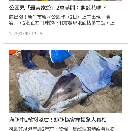
公園見「最美家蛇」2童嚇問：龜殼花嗎？
蛇出沒！新竹市親水公園昨（2日）上午出現「稀
客」，2名正在打球的小朋友發現地面枯葉在動，上前
一看竟是一條大蛇，嚇得像大人求助，因為實在太罕
2025/07/03 12:05
見，還在一旁狂發問，通報市府後，捕蛇專家到場，確
定是是台灣特有的第三級保育類野生動物「黑眉錦
蛇」。
海豚中2槍擱淺亡！鯨豚協會痛揭驚人真相
桃園許厝港岸邊2年前，發現一隻雌性的糙齒海豚擱