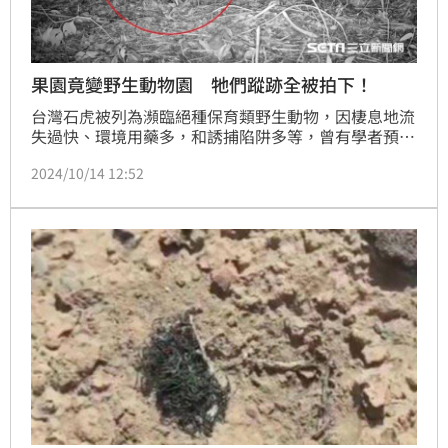
果園竟變野生動物園 牠們蹤跡全被拍下！
台灣石虎被列為瀕臨絕種保育類野生動物，因棲息地流
失過快、環境用藥多，和誘捕陷阱多等，曾有學者預
估，台灣最快20年內再也看不到石虎。所幸在政府與民
2024/10/14 12:52
間的合作下，苗栗、台中和南投，石虎非常穩定分布在
這三縣市，相關單位也極力串聯石虎南北族群的關鍵廊
道，也就是台中的淺山及溪流棲地。近來傳出好消息，
友善果園的監視器畫面，不但發現石虎現身影像，還有
其他野生動物，包括白鼻心、鼬獾、赤腹松鼠等，讓大
家看了相當驚喜！