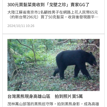
300元買髮菜竟收到「戈壁之珍」賣家GG了
大陸江蘇省南京市1名顧姓男子在網路上花人民幣65元
（約新台幣296元）買了50克髮菜，收貨後發現跟平時
購買的人工合成髮菜不太一樣，懷疑是野生髮菜，於是
2024/10/11 10:26
報警。經鑑定後，確認髮菜的確屬於國家一級保護植物
「野生髮菜」，田姓賣家遭依危害國家重點保護植物罪
判處有期徒刑10月，緩刑1年。
台灣黑熊現身高雄山區 拍到照片賞5萬
茂林萬山部落的黑熊巡守隊，拍到黑熊身影，成為高雄