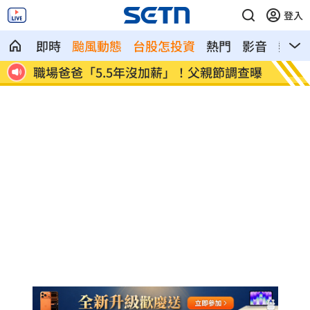
登入
即時
颱風動態
台股怎投資
熱門
影音
熱搜
調查曝
蘋果砍價失敗！長鑫存儲靠2底氣拒降價
掃把刺