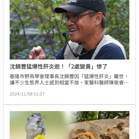
沈錦豐猛爆性肝炎逝！「2處變黃」慘了
基隆市野鳥學會理事長沈錦豐因「猛爆性肝炎」離世，
讓不少生態界人士感到相當不捨。家醫科醫師陳敬睿日
前在粉專表示，在醫學上其實沒有所謂爆肝的病名，比
2024/11/08 01:07
較接近的應該是急性肝衰竭，亦可稱為猛爆性肝炎，而
急性肝衰竭不單單只是熬夜覺得累而已，是一種高危險
性、高致死率的肝臟疾病，造成急性肝衰竭的常見原因
有5大原因