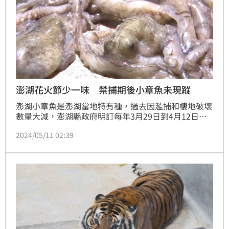
澎湖花火節少一味 禁捕期後小章魚未現蹤
澎湖小章魚是澎湖當地特有種，過去因濫捕和棲地破壞
數量大減，澎湖縣政府明訂每年3月29日到4月12日為
禁捕期，就是為了讓章魚能夠繁殖，但今年禁捕期已經
2024/05/11 02:39
結束了，市場上仍然沒看到小章魚的蹤跡，民眾前往花
火節恐怕很難吃到這一味。