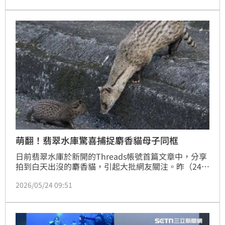
合，連前往關心的捷運人員都被罵，場面火爆。
萌翻！翡翠水庫驚喜捕捉麝香貓母子同框
日前翡翠水庫於新開的Threads帳號首篇文章中，分享
拍到白天出沒的麝香貓，引起大批網友關注。昨（24）
日翡翠水庫再發文驚喜表示，捕捉到此隻麝香貓與幼貓
2026/05/24 09:51
同框畫面，同樣吸引網友留言，「留友看像海參的小胖
貓」、「希望牠們平安長大活到老」、「幼仔圓圓的好
可愛呀」。