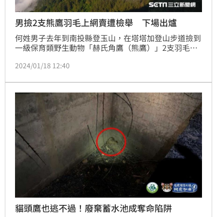
男撿2支熊鷹羽毛上網賣遭檢舉 下場出爐
何姓男子去年到南投縣登玉山，在塔塔加登山步道撿到
一級保育類野生動物「赫氏角鷹（熊鷹）」2支羽毛，
隨後上網標示1萬元拍賣，遭警方查獲。南投地院審
2024/01/18 12:40
結，依《野生動物保育法》意圖販賣而陳列、展示保育
類野生動物產製品罪，判他6月徒刑，緩刑2年，須向公
庫支付4萬元；全案可上訴。
貓頭鷹也逃不過！廢棄蓄水池成奪命陷阱