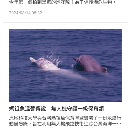
今年第一個拍到黑熊的巡守隊！為了保護瀕危生物，林
保署特別頒發5萬元監測獎金，另外，若拍到石虎、水
2024/08/14 08:32
獺也都有五萬元獎金，不過拍到黑熊獎金最多，一年可
以申請三次，最高可以領到15萬。
媽祖魚溫馨傳說 無人機守護一級保育類
虎尾科技大學與台灣媽祖魚保育聯盟簽署了一份永續行
動備忘錄，旨在利用無人機飛控技術追踪台灣海洋一級
保育類白海豚的生態路徑。這項合作不僅可以節省船隻