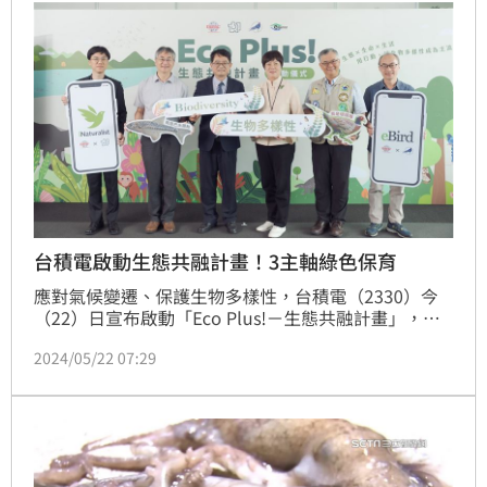
台積電啟動生態共融計畫！3主軸綠色保育
應對氣候變遷、保護生物多樣性，台積電（2330）今
（22）日宣布啟動「Eco Plus!－生態共融計畫」，串
聯企業內、外部資源，強化生物棲地連結、提升物種生
2024/05/22 07:29
存力，並發起獎勵制度支持生物多樣性潛力人才與重要
生態研究，盼從棲地、物種與知識培力等三大面向，加
速推動生態復育與自然教育培力的積極實踐。（記者：
王翊綺）