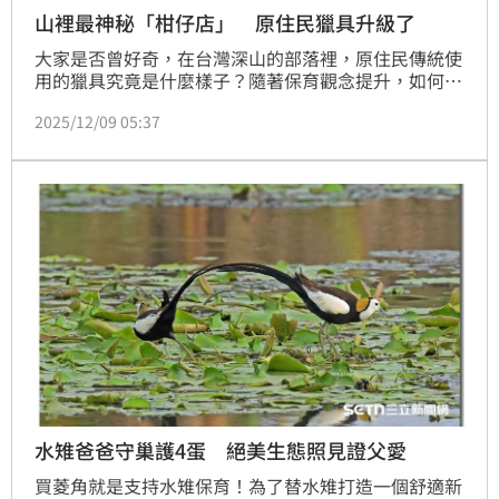
山裡最神秘「柑仔店」 原住民獵具升級了
大家是否曾好奇，在台灣深山的部落裡，原住民傳統使
用的獵具究竟是什麼樣子？隨著保育觀念提升，如何讓
原住民狩獵文化、山村居民防範獸害的需求，與台灣黑
2025/12/09 05:37
熊等珍貴野生動物的安全取得平衡，一直是個複雜的課
題。但林業及自然保育署台中分署找到了一個充滿在地
智慧又極具創意的解方，那就是推出升級版的「保育柑
仔店Plus」服務，用最親近生活的方式，解決山林裡的
兩難。
水雉爸爸守巢護4蛋 絕美生態照見證父愛
買菱角就是支持水雉保育！為了替水雉打造一個舒適新