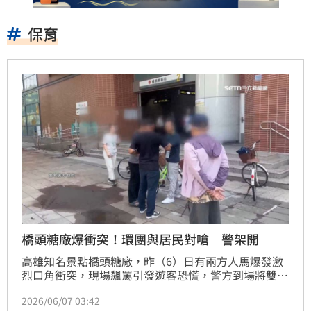
保育
橋頭糖廠爆衝突！環團與居民對嗆 警架開
高雄知名景點橋頭糖廠，昨（6）日有兩方人馬爆發激
烈口角衝突，現場飆罵引發遊客恐慌，警方到場將雙方
隔離架開，經查是護樹團體在現場舉辦活動，不希望森
2026/06/07 03:42
林遭破壞，但在地不少居民贊成開發，雙方人馬意見不