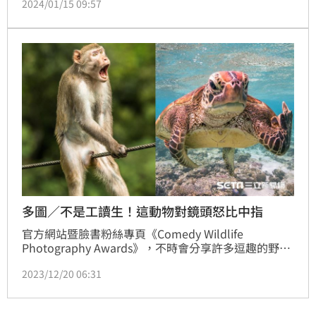
2024/01/15 09:57
時不慎跌入，又因水泥壁面光滑、無處落腳，最終只能
慘死其中，甚至保育類動物台灣野山羊和石虎、貓頭鷹
都曾掉入此類陷阱，有如恐怖的動物亂葬崗。
多圖／不是工讀生！這動物對鏡頭怒比中指
官方網站暨臉書粉絲專頁《Comedy Wildlife 
Photography Awards》，不時會分享許多逗趣的野生
動物照片，讓人不禁猜測「這難道不是工讀生扮的
2023/12/20 06:31
嗎?」其實這些照片全來自世界各地民眾所提供的參賽
照片，背後原因與目的就是希望替野生動物做出有意義
的貢獻。這項「喜劇野生動物攝影獎」自2015年開