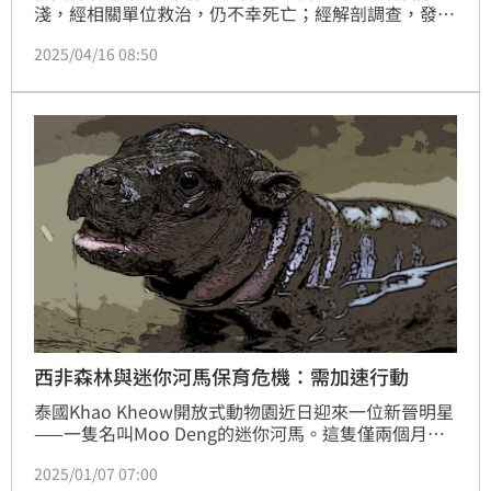
淺，經相關單位救治，仍不幸死亡；經解剖調查，發現
牠身中2名子彈，不是自然死亡。近日中華鯨豚協會揭
2025/04/16 08:50
露這震驚的真相，並將死去的海豚製成教育標本，為來
規劃隨著巡迴講座走進桃園各地，讓更多人認識海洋、
理解牠們所面對的真實處境。
西非森林與迷你河馬保育危機：需加速行動
泰國Khao Kheow開放式動物園近日迎來一位新晉明星
——一隻名叫Moo Deng的迷你河馬。這隻僅兩個月大
的動物以其圓潤的身形和愛嬉水的習性，在社交媒體和
2025/01/07 07:00
遊客中迅速走紅。每天都吸引大量人群前來一睹她的可