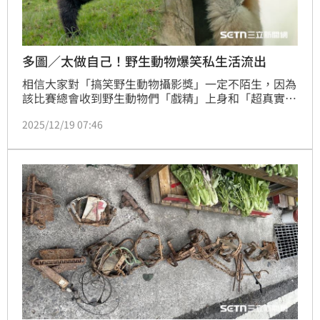
多圖／太做自己！野生動物爆笑私生活流出
相信大家對「搞笑野生動物攝影獎」一定不陌生，因為
該比賽總會收到野生動物們「戲精」上身和「超真實搞
笑」的一面，例如：海豹咧嘴大笑、海龜對鏡頭比中
2025/12/19 07:46
指、震驚的松鼠使出必殺氣功以及蛋疼猴等，讓人看了
笑開懷也想問：「真不是工讀生扮的嗎？」今年是這比
賽舉辦的第11年，總計收到來自109個國家的參賽作
品，日前主辦方已宣布獲獎者，而最受評審們青睞、獲
得首獎的是，Mark Meth-Cohn的作品—《擊掌》。