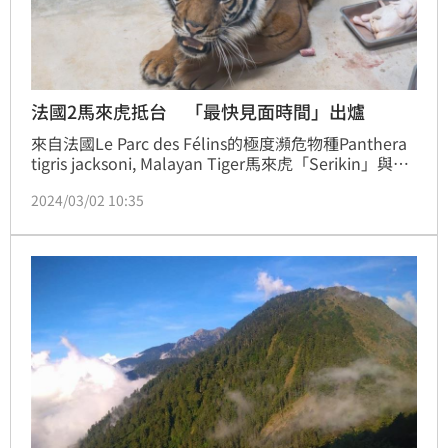
法國2馬來虎抵台 「最快見面時間」出爐
來自法國Le Parc des Félins的極度瀕危物種Panthera 
tigris jacksoni, Malayan Tiger馬來虎「Serikin」與
「Shima」(呼名)，自2月28日從法國出發，經過2天2
2024/03/02 10:35
夜的轉機及長途飛行，在華航一路細心護送照顧下，於
昨（1）日天傍晚順利抵達臺灣，立馬入住臺北市立動
物園檢疫中心，展開為期一個月的檢疫生活。在全球馬
來虎域外保育計畫合作框架之下．．．