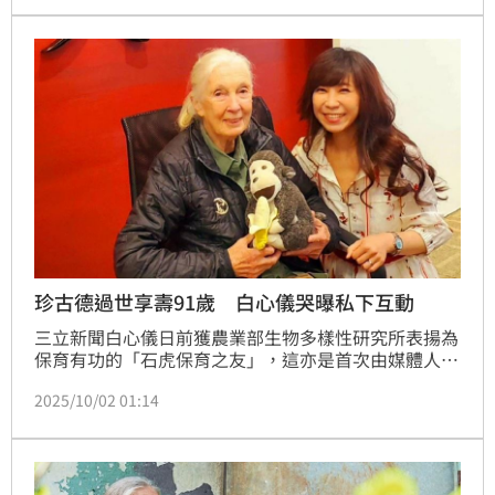
珍古德過世享壽91歲 白心儀哭曝私下互動
三立新聞白心儀日前獲農業部生物多樣性研究所表揚為
保育有功的「石虎保育之友」，這亦是首次由媒體人獲
此榮譽。她長年參與石虎志工與倡議，並製作多部石虎
2025/10/02 01:14
紀錄片，包括《亞洲貓科大復興》系列第二集〈台灣石
虎與雲豹〉，屢獲國際肯定。每年10月5日是石虎日，
這個星期日，三立 SET WILDLIFE也推出了新作品〈阿
虎．加油〉，記錄五個石虎媽媽，五個心動又心碎的故
事，三立新聞54台下午16:00敬請鎖定。蔡維歆