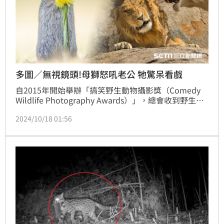
多圖／無視鏡頭!母獅怒吼老公 牠驚呆看戲
自2015年開始舉辦「搞笑野生動物攝影獎（Comedy 
Wildlife Photography Awards）」，總會收到野生動
物們「超真實搞笑」的一面，像是海龜比中中指、猴子
2024/10/18 01:56
蛋疼等。這項活動舉辦至今已經9年，這次總計收到近9
千張的攝影作品，來自98個不同國家。目前官方已曝光
入圍決賽的40張作品，每張讓人看了都笑開懷，不禁想
再確認：「真的不是工讀生扮的嗎？」