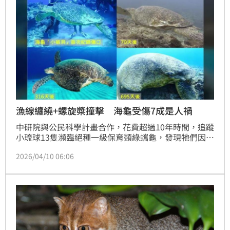
漁線纏繞+螺旋槳撞擊 海龜受傷7成是人禍
中研院與公民科學計畫合作，花費超過10年時間，追蹤
小琉球13隻瀕臨絕種一級保育類綠蠵龜，發現牠們因漁
線纏繞、船隻螺旋槳撞擊受傷，7成屬「人為因素」。
2026/04/10 06:06
而海龜在野外受傷了，平均需花費1.5年時間才能癒
合。