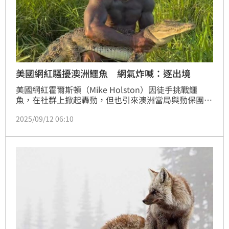
美國網紅騷擾澳洲鱷魚 網氣炸喊：逐出境
美國網紅霍爾斯頓（Mike Holston）因徒手挑戰鱷
魚，在社群上掀起轟動，但也引來澳洲當局與動保團體
的強烈批評。影片中，他在昆士蘭的淺水區抓捕淡水鱷
2025/09/12 06:10
與幼年鹹水鱷，甚至因此手部受傷，但當地法律嚴禁未
經許可捕捉鱷魚，最高可罰逾2萬美元。動物權利組織
直指其行為是虐待，要求禁止他再入境澳洲。已故鱷魚
達人「史帝夫」之父鮑伯（Bob Irwin）也呼籲政府加
強執法，保護澳洲境內的野生動物不受干擾。