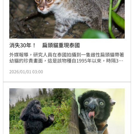
消失30年！ 扁頭貓重現泰國
外媒報導，研究人員在泰國拍攝到一隻雌性扁頭貓帶著
幼貓的珍貴畫面，這是該物種自1995年以來，時隔30
年再度被紀錄，引發保育界高度關注。扁頭貓數量稀
2026/01/01 03:00
少，被視為最瀕危的野生貓科動物之一，甚至一度被認
為可能已滅絕。國際自然保育聯盟估計，目前全球僅存
約2500隻成年扁頭貓，主要分布於東南亞泥炭沼澤與
淡水紅樹林地帶。學者表示，此次發現為保育工作帶來
希望，但真正的挑戰在於如何確保扁頭貓能持續在野外
生存。