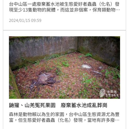
台中山區一處廢棄蓄水池被生態愛好者蟲蟲（化名）發
現至少13隻動物的屍體，而這並非個案，保育類動物台
灣野山羊和石虎都曾被發現跌落廢棄蓄水池中，更有4
2024/01/15 09:59
隻貓頭鷹喪生同個蓄水桶內，倘若沒有被及時發現，只
能在水泥空間中受困而亡，蟲蟲建議登山客將樹木或大
石頭丟進池內，為動物們留下逃生通道。
鼬獾、山羌冤死果園 廢棄蓄水池成亂葬崗
森林是動物賴以為生的家園，台中山區生態資源尤為豐
富，但生態愛好者蟲蟲（化名）發現，當地有許多廢棄
果園，人類離開後沒將蓄水池填平或敲毀，有動物覓食