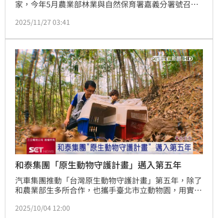
家，今年5月農業部林業與自然保育署嘉義分署號召一
群超熱血的志工，在嘉義水上鄉的九芎埤一起種下印度
2025/11/27 03:41
莕菜、菱角等浮葉植物。短短兩個月的時間，不僅形成
約0.3公頃的大浮地，更成功吸引到2公1母的水雉入
住，還留下1巢4顆蛋。對此嘉義分署表示，這已經證明
復育方向是對的，明年會繼續把棲地升級，同時他們也
呼籲大家，買菱角，就是支持水雉保育最直接的方式。
和泰集團「原生動物守護計畫」邁入第五年
汽車集團推動「台灣原生動物守護計畫」第五年，除了
和農業部生多所合作，也攜手臺北市立動物園，用實際
行動守護石虎，3日舉辦記者會，展現五年來的成果。
2025/10/04 12:00