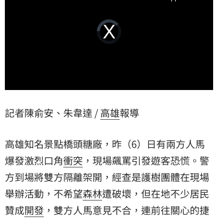
Video
Player
is
loading.
記者陳俞安、朱韋達 /
高雄
報導
高雄知名景點橋頭糖廠，昨（6）日有兩方人馬
爆發激烈口角
衝突
，現場飆罵引發遊客恐慌。警
方到場將雙方隔離架開，經查是護樹團體在現場
舉辦活動，不希望
森林
遭破壞，但在地不少居民
贊成
開發
，雙方人馬意見不合，連前往關心的捷