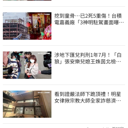
挖到童骨…已2死5重傷！台積
電嘉義廠「3神明駐駕畫面曝
光」
涉地下匯兌判刑1年7月！「白
狼」張安樂兒媳王姝茵北檢報
到、今發監執行
看到證嚴法師下跪頂禮！明星
女律揪宗教大師全家詐慈濟…
全家爽睡黃金堆