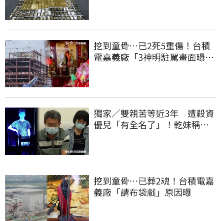
洗錢囤232kg黃金
挖到童骨…已2死5重傷！台積
電嘉義廠「3神明駐駕畫面曝
光」
獨家／雙親苦等近3年 遭殺資
優兒「有全名了」！乾妹稱賠
償恐毀她未來
挖到童骨…已葬2魂！台積電嘉
義廠「請布袋戲」原因曝