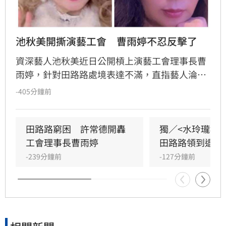
池秋美開撕演藝工會　曹雨婷不忍反擊了
資深藝人池秋美近日公開槓上演藝工會理事長曹
雨婷，針對田路路處境表達不滿，直指藝人淪為
弱勢族群，退休保障不足。池秋美怒嗆工會未善
-405分鐘前
盡照顧會員之責，對此，曹雨婷強硬回擊，強調
工會向來秉公守法，低調協助無數資深藝人是為
維護其尊嚴。
田路路窮困　許常德開轟
獨／<水玲瓏>
工會理事長曹雨婷
田路路領到退休
-239分鐘前
-127分鐘前