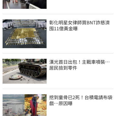
彰化明星女律師買BNT詐慈濟 
囤11億黃金曝
漢光首日出包！主戰車噴裝…
居民撿到零件
挖到童骨已2死！台積電請布袋
戲…原因曝