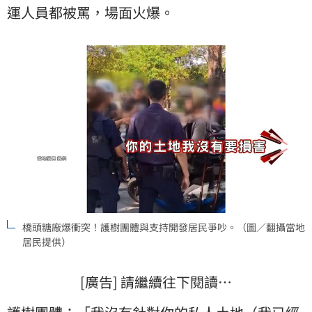
運人員都被罵，場面火爆。
橋頭糖廠爆衝突！護樹團體與支持開發居民爭吵。（圖／翻攝當地
居民提供）
[廣告] 請繼續往下閱讀…