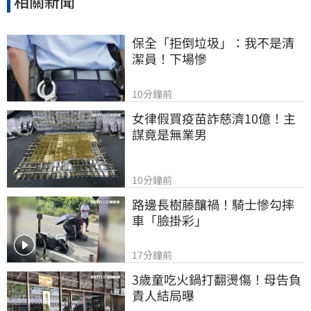
相關新聞
保全「拒倒垃圾」：我不是清
潔員！下場慘
10分鐘前
女律假買疫苗詐慈濟10億！主
謀竟是無業男
10分鐘前
路邊長樹藤釀禍！騎士慘勾摔
車「臉掛彩」
17分鐘前
3歲童吃火鍋打翻燙傷！母告負
責人結局曝