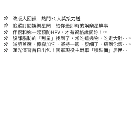
改版大回饋 熱門3C大獎接力送
追蹤訂閱娛樂星聞 給你最即時的娛樂星鮮事
伴侶和妳一起預防HPV，才有資格說愛妳！
PR
腹部脂肪的「剋星」找到了，常吃這幾物，吃走大肚
PR
囊，瘦出小蠻腰
減肥首選，檸檬加它，堅持一週，腰細了，瘦到你懷疑
PR
人生
漢光演習首日出包！國軍現役主戰車「噴裝備」居民撿
到零件…軍方說話了