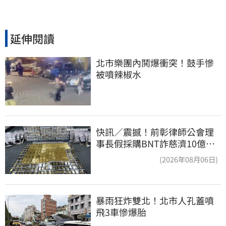
延伸閱讀
北市樂團內鬨爆衝突！鼓手慘
被噴辣椒水
快訊／震撼！前彰律師公會理
事長假採購BNT詐慈濟10億、
洗錢囤232kg黃金
(2026年08月06日)
暴雨狂炸雙北！北市人孔蓋噴
飛3車慘爆胎