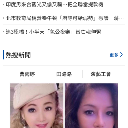
印度男來台觀光又偷又騙…把全聯當提款機
北市教育局稱營養午餐「廚餘可給弱勢」惹議 蔣萬
安急喊：不會這樣做
連3墜橋！小半天「包公夜審」替亡魂伸冤
熱搜新聞
更多
曹雨婷
田路路
演藝工會