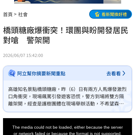
首頁
社會
看新聞換好禮
橋頭糖廠爆衝突！環團與盼開發居民
對嗆 警架開
2026/06/07 15:42:00
阿立幫你摘要新聞重點
去看看
高雄知名景點橋頭糖廠，昨（6）日有兩方人馬爆發激烈
口角衝突，現場飆罵引發遊客恐慌，警方到場將雙方隔
離架開，經查是護樹團體在現場舉辦活動，不希望森林
遭破壞，但在地不少居民贊成開發，雙方人馬意見不
合，連前往關心的捷運人員都被罵，場面火爆。
This
is
a
The media could not be loaded, either because the server
modal
window.
or network failed or because the format is not supported.