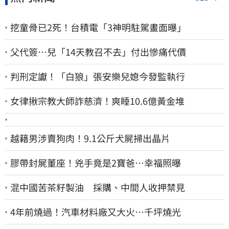
挖童骨已2死！台積電「3神明駐駕畫面曝」
父代簽…兒「14天教召不去」付出慘痛代價
判刑定讞！「白狼」張安樂兒媳今發監執行
女律揪宗教大師詐慈濟！爽睡10.6億黃金堆
越籍男涉賣狗肉！9.1公斤犬屍掃出晶片
膠帶封屍董座！兇手竟是2寶爸…幸福照曝
混中國苦茶籽製油 採購、中間人收押禁見
4年前燒過！汽車材料廠又大火…千坪燒光