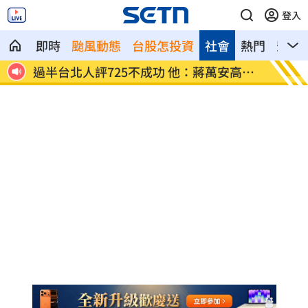
登入
即時
颱風動態
台股怎投資
社會
熱門
影音
粉傻了
過半台北人評725不成功 他：蔣萬安高山
保全「
症
慘