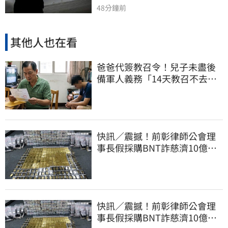
48分鐘前
其他人也在看
爸爸代簽教召令！兒子未盡後
備軍人義務「14天教召不去」
換3個月刑期
快訊／震撼！前彰律師公會理
事長假採購BNT詐慈濟10億、
洗錢囤232kg黃金
快訊／震撼！前彰律師公會理
事長假採購BNT詐慈濟10億、