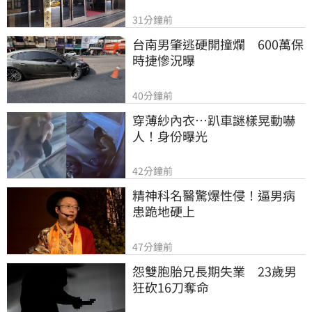
31分鐘前
台南男肇逃硬開撞爛　600萬保
時捷慘況曝
40分鐘前
穿薄紗內衣…趴車謎樣晃動嚇
人！身份曝光
42分鐘前
精神科名醫驚爆性侵！逼男病
患跪地硬上
47分鐘前
怨雙胞胎兄長期失業　23歲男
狂砍16刀奪命