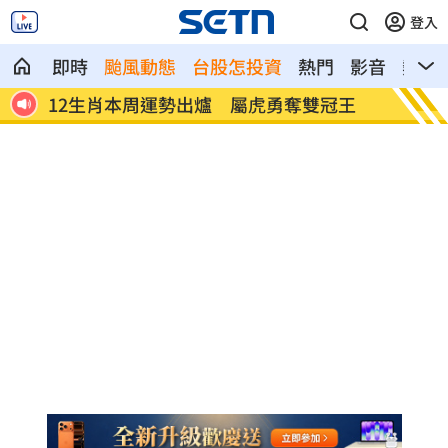
登入
即時
颱風動態
台股怎投資
熱門
影音
熱搜
運勢出爐 屬虎勇奪雙冠王
BABYMONSTER登藍毯秒
件事