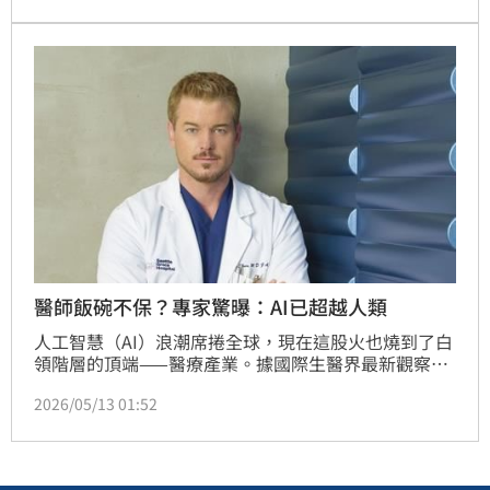
全英語的環境下，不僅探討嚴肅的醫學與文化議題，連
時下最夯的「AI 醫師」都成為「全英文」激辯焦點。
值得一提的是，這也是馬偕醫學院正式升格為「馬偕醫
學大學」後，首度舉辦的台美交流營，堪稱別具意
醫師飯碗不保？專家驚曝：AI已超越人類
人工智慧（AI）浪潮席捲全球，現在這股火也燒到了白
領階層的頂端——醫療產業。據國際生醫界最新觀察，
AI 在健康諮詢、臨床輔助甚至新藥研發的速度正呈現
2026/05/13 01:52
指數級成長。更有專家大膽預言，現代 AI 模型的表現
已足以媲美、甚至超越部分執業醫師，引發各界對「醫
師失業潮」的熱烈討論。