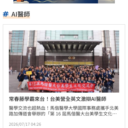
AI醫師
常春藤學霸來台！台美營全英文激辯AI醫師
醫學交流也超熱血！馬偕醫學大學國際事務處攜手北美
路加傳道會舉辦的「第 16 屆馬偕醫大台美學生文化交
流營（MSCE）」，日前圓滿落幕。這場為期 7 天 6 夜
2026/07/17 04:26
的國際盛宴，狂吸近 90 名台美師生齊聚一堂！大家在