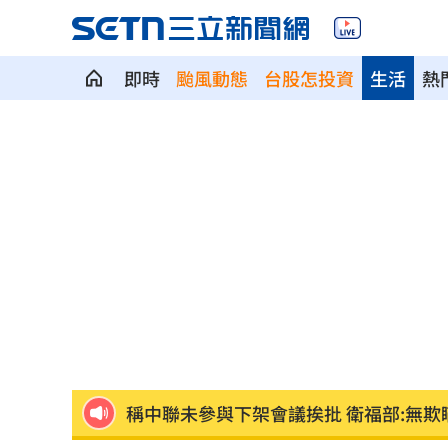
即時
颱風動態
台股怎投資
生活
熱
傅子純離世2個月 妻淚曝他「最後遺願
「央行總裁惱羞成怒」真相曝 阮慕驊
苗栗離奇命案！26歲男消失16天…死在
漢光42／跨區增援！契努克、黑鷹兵力
記憶體族群狂歡 它告終連4亮紅燈漲停
稱中聯未參與下架會議挨批 衛福部:無欺