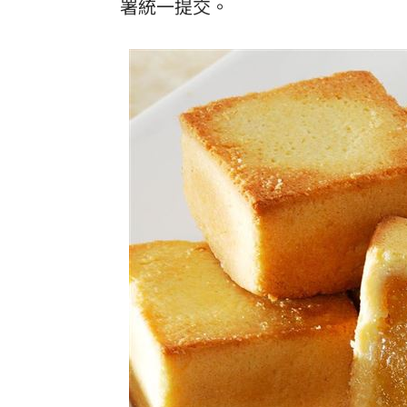
署統一提交。
白海豚暴風侵襲率北北基破4成！1縣市6
來台搭北捷偷卡盜刷！港男撈百萬準備
東發號遭出征！蔣萬安：麵線油飯我都
傳陸客在港投保收益需繳稅 保險股衝
台灣彩券開獎直播中
20:31
LIVE三立+24小時直播
15:27
三立iNEWS新聞台線上直播
18:00
市場到酒場料理！可果美蕃茄醬創無限
父親節送會拉筋的按摩椅 爸爸「筋歡喜
油品食安事件引關注 挑選保健食品要注