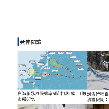
延伸閱讀
白海豚暴風侵襲率6縣市破5成！1縣
滑雪行程自
市飆67%
滑雪假期：