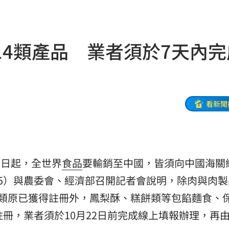
世
11:20
瘋了
11:19
14類產品 業者須於7天內完
轉運
11:19
起訴
11:17
責任
11:15
看新聞
堆病
11:14
11:10
1日起，全世界
食品
要輸銷至中國，皆須向中國海關
警
11:08
15）與農委會、經濟部召開記者會說明，除肉與肉製
職發聲
11:08
4類原已獲得註冊外，鳳梨酥、糕餅類等包餡麵食、
註冊，業者須於10月22日前完成線上填報辦理，再
款機
11:06