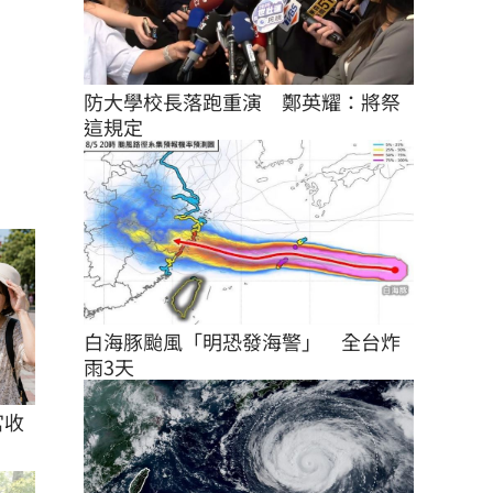
防大學校長落跑重演　鄭英耀：將祭
這規定
白海豚颱風「明恐發海警」　全台炸
雨3天
宮收