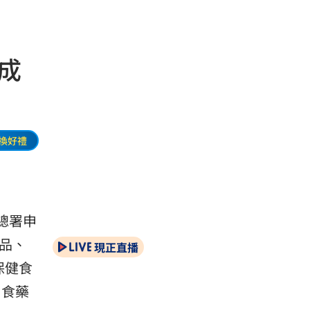
成
換好禮
總署申
品、
現正直播
保健食
由食藥