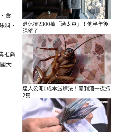
、食
退休擁2300萬「過太爽」！他半年後
味料、
絕望了
業推薦
中國大
達人公開0成本滅蟑法！靠剩酒一夜抓
2隻