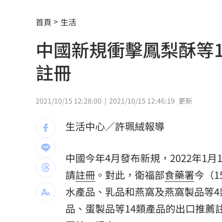
鋼鐵爸悲慟回憶300天！父母愛犬摯友過
首頁
生活
《玫瑰瞳鈴眼》隔27年突翻紅 老粉全
中國新規衝擊鳳梨酥等
長榮航12/1直飛印度德里 放眼商務與
註冊
黃仁勳個資外洩 「黑夜奇俠」等12人
連戰二媳動怒點名財政部 開轟：不負
2021/10/15 12:28:00
2021/10/15 12:46:19
更新
比加工食品毒！它害人愈吃愈餓、生一
生活中心／許珮絨報導
原民抗議傅崐萁被架走 4小黨要求究責
中國今年4月發布新規，2022年1月
專家：「這裡」有機會單獨發白海豚陸
請
註冊
。對此，衛福部
食藥署
今（
攝影爆跳槽李多慧！Joeman憂建文離
水產品、乳品和燕窩及燕窩製品等
品、蛋製品等14類產品的出口推薦
印度男來台觀光又偷又騙…把全聯當提