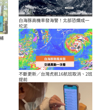
白海豚高機率發海警！北部恐爛成一
坨泥
補
不斷更新／台灣虎航16航班取消、2班
提前