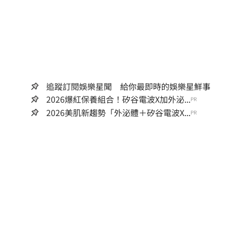
追蹤訂閱娛樂星聞 給你最即時的娛樂星鮮事
2026爆紅保養組合！矽谷電波X加外泌...
PR
2026美肌新趨勢「外泌體＋矽谷電波X...
PR