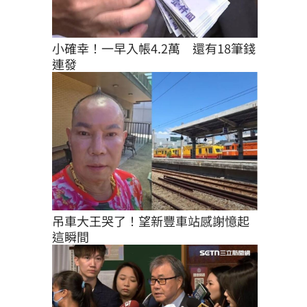
小確幸！一早入帳4.2萬　還有18筆錢
連發
吊車大王哭了！望新豐車站感謝憶起
這瞬間