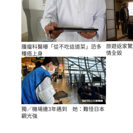
旅遊返家驚
腫瘤科醫曝「從不吃這道菜」恐多
情全毀
種癌上身
獨／機場連3年遇到　她：難怪日本
觀光強