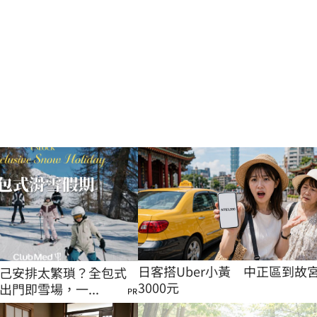
日客搭Uber小黃　中正區到故
己安排太繁瑣？全包式
3000元
出門即雪場，一...
PR