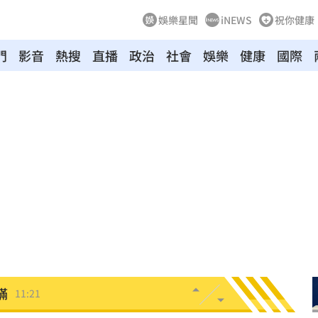
娛樂星聞
iNEWS
祝你健康
門
影音
熱搜
直播
政治
社會
娛樂
健康
國際
」
11:26
怒轟
11:26
田裡
11:23
投送
11:22
11:21
瞞
11:21