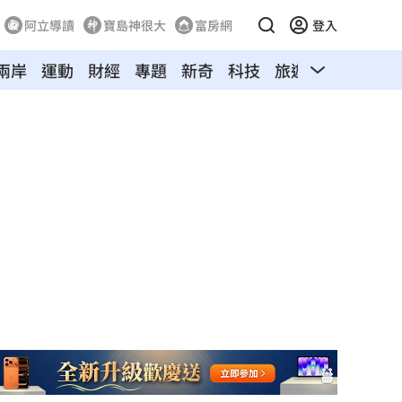
阿立導讀
寶島神很大
富房網
登入
兩岸
運動
財經
專題
新奇
科技
旅遊
汽車
寵物