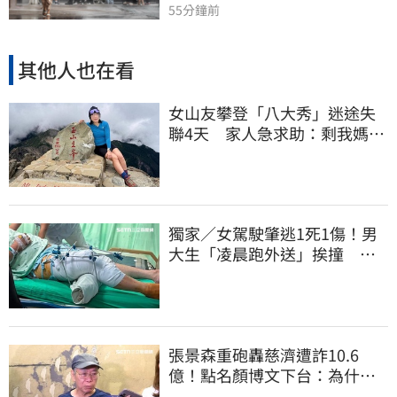
55分鐘前
其他人也在看
女山友攀登「八大秀」迷途失
聯4天 家人急求助：剩我媽還
沒找到
獨家／女駕駛肇逃1死1傷！男
大生「凌晨跑外送」挨撞 媽
淚：家快瓦解
張景森重砲轟慈濟遭詐10.6
億！點名顏博文下台：為什麼
這麼好騙？