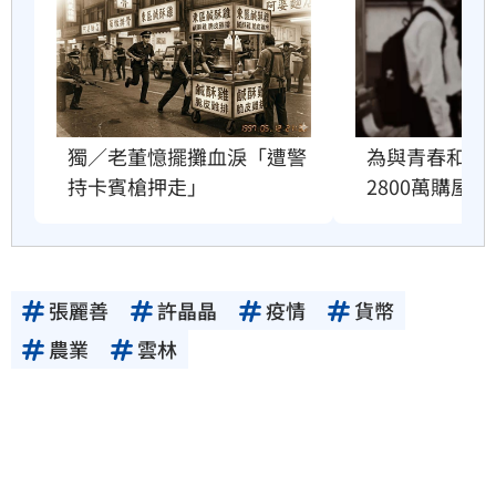
獨／老董憶擺攤血淚「遭警
為與青春和解
持卡賓槍押走」
2800萬購屋
張麗善
許晶晶
疫情
貨幣
農業
雲林