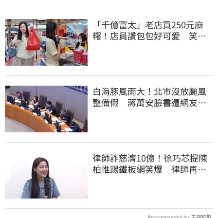
「千億富太」老店買250元麻
糬！店員讚包包好可愛 笑
回：我自己做的
白海豚風雨大！北市沒放颱風
整備假 蔣萬安臉書遭網友灌
爆：標準在哪？
律師詐慈濟10億！徐巧芯提陳
柏惟踢鐵板網笑爆 律師再曬1
照補刀
Recommended by