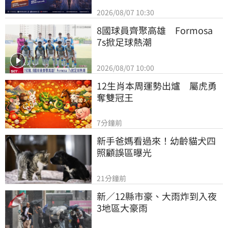
2026/08/07 10:30
8國球員齊聚高雄　Formosa 
7s掀足球熱潮
2026/08/07 10:00
12生肖本周運勢出爐　屬虎勇
奪雙冠王
7分鐘前
新手爸媽看過來！幼齡貓犬四
照顧誤區曝光
21分鐘前
新／12縣市豪、大雨炸到入夜 
3地區大豪雨