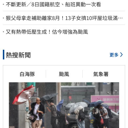
不斷更新／8日國籍航空、船班異動一次看
狠父母拿走補助離家8月！13子女擠10坪屋垃圾滿地
驚見幼童深夜遊蕩
又有熱帶低壓生成！估今增強為颱風
熱搜新聞
更多
白海豚
颱風
氣象署