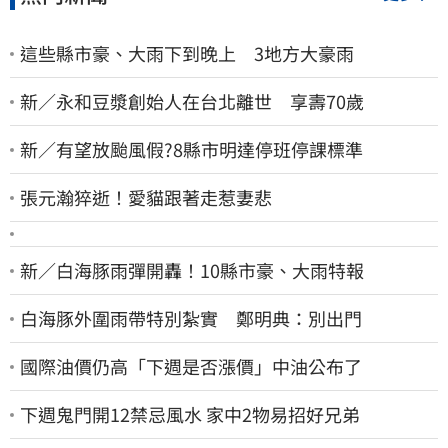
這些縣市豪、大雨下到晚上 3地方大豪雨
新／永和豆漿創始人在台北離世 享壽70歲
新／有望放颱風假?8縣市明達停班停課標準
張元瀚猝逝！愛貓跟著走惹妻悲
新／白海豚雨彈開轟！10縣市豪、大雨特報
白海豚外圍雨帶特別紮實 鄭明典：別出門
國際油價仍高「下週是否漲價」中油公布了
下週鬼門開12禁忌風水 家中2物易招好兄弟