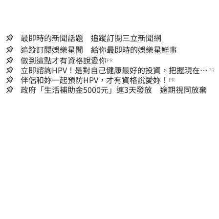
最即時的新聞話題 追蹤訂閱三立新聞網
追蹤訂閱娛樂星聞 給你最即時的娛樂星鮮事
做到這點才有資格說愛你
PR
立即諮詢HPV！是對自己健康最好的投資，把握現在不
PR
嫌晚！
伴侶和妳一起預防HPV，才有資格說愛妳！
PR
政府「生活補助金5000元」連3天發放 逾期視同放棄