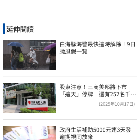
延伸閱讀
白海豚海警最快這時解除！9日
颱風假一覽
股東注意！三商美邦將下市
「這天」停牌 還有252名千張
大戶
(2025年10月17日)
政府生活補助5000元連3天發 
逾期視同放棄