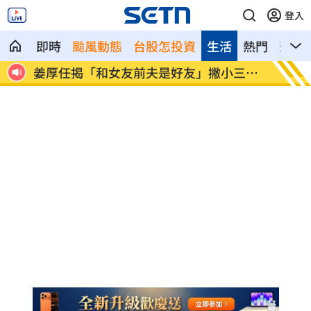
登入
即時
颱風動態
台股怎投資
生活
熱門
影音
皇逃
姜厚任揭「和女友前夫是好友」撇小三傳
挺賴瑞
言