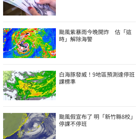
颱風紫暴雨今晚開炸　估「這
時」解除海警
白海豚發威！9地區預測達停班
課標準
颱風假宣布了 明「新竹縣8校」
停課不停班